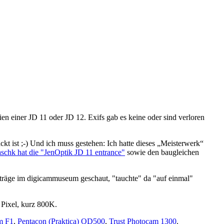
en einer JD 11 oder JD 12. Exifs gab es keine oder sind verloren
kt ist ;-) Und ich muss gestehen: Ich hatte dieses „Meisterwerk“
schk hat die "JenOptik JD 11 entrance"
sowie den baugleichen
iträge im digicammuseum geschaut, "tauchte" da "auf einmal"
 Pixel, kurz 800K.
m F1
,
Pentacon (Praktica) QD500
,
Trust Photocam 1300
.