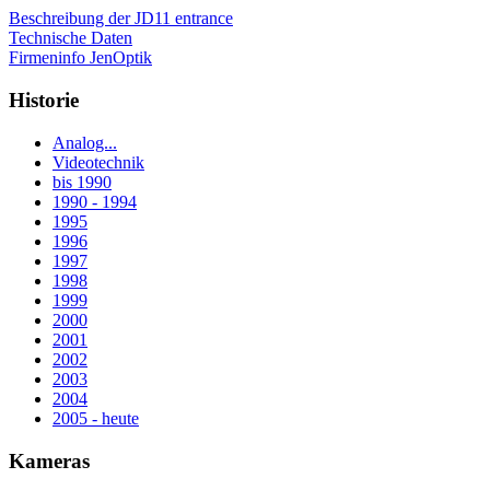
Beschreibung der JD11 entrance
Technische Daten
Firmeninfo JenOptik
Historie
Analog...
Videotechnik
bis 1990
1990 - 1994
1995
1996
1997
1998
1999
2000
2001
2002
2003
2004
2005 - heute
Kameras