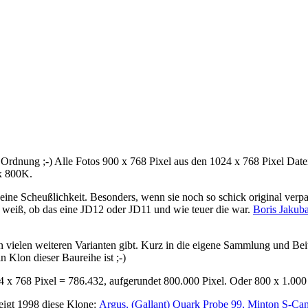
Ordnung ;-) Alle Fotos 900 x 768 Pixel aus den 1024 x 768 Pixel Datei
x 800K.
ne Scheußlichkeit. Besonders, wenn sie noch so schick original verpac
r weiß, ob das eine JD12 oder JD11 und wie teuer die war.
Boris Jakuba
n vielen weiteren Varianten gibt. Kurz in die eigene Sammlung und Be
n Klon dieser Baureihe ist ;-)
 x 768 Pixel = 786.432, aufgerundet 800.000 Pixel. Oder 800 x 1.000
zeigt 1998 diese Klone:
Argus, (Gallant) Quark Probe 99, Minton S-Ca