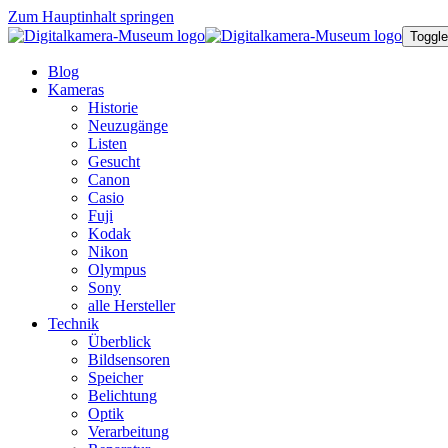
Zum Hauptinhalt springen
Toggle
Blog
Kameras
Historie
Neuzugänge
Listen
Gesucht
Canon
Casio
Fuji
Kodak
Nikon
Olympus
Sony
alle Hersteller
Technik
Überblick
Bildsensoren
Speicher
Belichtung
Optik
Verarbeitung