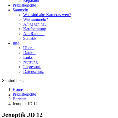
Reparatur
Praxisberichte
Sammeln
Was sind alte Kameras wert?
Was sammeln?
Alt gegen neu
Kaufberatung
Am Rande...
Statistik
Info
Über...
Danke!
Links
Nutzung
Impressum
Datenschutz
Sie sind hier:
Home
Praxisberichte
Berichte
Jenoptik JD 12
Jenoptik JD 12