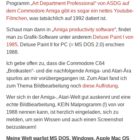
Programm
„Art Department Professional“ von ASDG auf
dem Commodore Amiga gibt es sogar ein nettes Youtube-
Filmchen
, was tatsächlich auf 1992 datiert ist.
Schaut man dann in „
Amiga productivity software
“, findet
man zu Grafik-Software unter anderem
Deluxe Paint I von
1985
. Deluxe Paint II for PC (= MS DOS 2.0) erschien
1988.
Ich gebe offen zu, dass die Commodore C64
„Brotkasten“- und die nachfolgende Amiga- und Atari-Ära
spurlos an mir vorübergegangen ist. Zum Atari fand ich
zum Thema Bildbearbeitung noch
diese Auflistung
.
Wer sich in der Amiga-, Atari-Welt gut auskennt und eine
echte Bildbearbeitung, KEIN Malprogramm (!) von vor
1988 nennen kann, ist herzlich eingeladen, sich zu
melden, um sein Wissen und auch einen Screenshot
beizusteuern!
Meine Welt war/ist MS DOS, Windows, Apple Mac OS