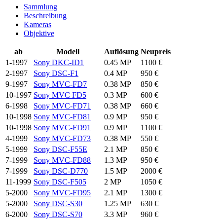
Sammlung
Beschreibung
Kameras
Objektive
ab
Modell
Auflösung
Neupreis
1-1997
Sony DKC-ID1
0.45 MP
1100 €
2-1997
Sony DSC-F1
0.4 MP
950 €
9-1997
Sony MVC-FD7
0.38 MP
850 €
10-1997
Sony MVC FD5
0.3 MP
600 €
6-1998
Sony MVC-FD71
0.38 MP
660 €
10-1998
Sony MVC-FD81
0.9 MP
950 €
10-1998
Sony MVC-FD91
0.9 MP
1100 €
4-1999
Sony MVC-FD73
0.38 MP
550 €
5-1999
Sony DSC-F55E
2.1 MP
850 €
7-1999
Sony MVC-FD88
1.3 MP
950 €
7-1999
Sony DSC-D770
1.5 MP
2000 €
11-1999
Sony DSC-F505
2 MP
1050 €
5-2000
Sony MVC-FD95
2.1 MP
1300 €
5-2000
Sony DSC-S30
1.25 MP
630 €
6-2000
Sony DSC-S70
3.3 MP
960 €