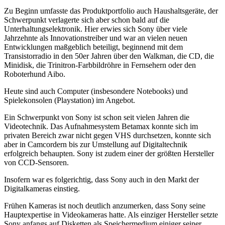
Zu Beginn umfasste das Produktportfolio auch Haushaltsgeräte, der
Schwerpunkt verlagerte sich aber schon bald auf die
Unterhaltungselektronik. Hier erwies sich Sony über viele
Jahrzehnte als Innovationstreiber und war an vielen neuen
Entwicklungen maßgeblich beteiligt, beginnend mit dem
Transistorradio in den 50er Jahren über den Walkman, die CD, die
Minidisk, die Trinitron-Farbbildröhre in Fernsehern oder den
Roboterhund Aibo.
Heute sind auch Computer (insbesondere Notebooks) und
Spielekonsolen (Playstation) im Angebot.
Ein Schwerpunkt von Sony ist schon seit vielen Jahren die
Videotechnik. Das Aufnahmesystem Betamax konnte sich im
privaten Bereich zwar nicht gegen VHS durchsetzen, konnte sich
aber in Camcordern bis zur Umstellung auf Digitaltechnik
erfolgreich behaupten. Sony ist zudem einer der größten Hersteller
von CCD-Sensoren.
Insofern war es folgerichtig, dass Sony auch in den Markt der
Digitalkameras einstieg.
Frühen Kameras ist noch deutlich anzumerken, dass Sony seine
Hauptexpertise in Videokameras hatte. Als einziger Hersteller setzte
Sony anfangs auf Disketten als Speichermedium einiger seiner