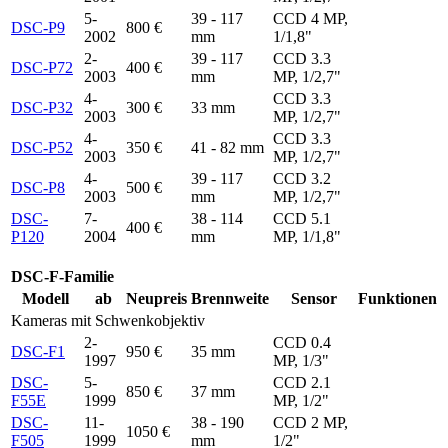
5-
39 - 117
CCD 4 MP,
DSC-P9
800 €
2002
mm
1/1,8"
2-
39 - 117
CCD 3.3
DSC-P72
400 €
2003
mm
MP, 1/2,7"
4-
CCD 3.3
DSC-P32
300 €
33 mm
2003
MP, 1/2,7"
4-
CCD 3.3
DSC-P52
350 €
41 - 82 mm
2003
MP, 1/2,7"
4-
39 - 117
CCD 3.2
DSC-P8
500 €
2003
mm
MP, 1/2,7"
DSC-
7-
38 - 114
CCD 5.1
400 €
P120
2004
mm
MP, 1/1,8"
DSC-F-Familie
Modell
ab
Neupreis
Brennweite
Sensor
Funktionen
Kameras mit Schwenkobjektiv
2-
CCD 0.4
DSC-F1
950 €
35 mm
1997
MP, 1/3"
DSC-
5-
CCD 2.1
850 €
37 mm
F55E
1999
MP, 1/2"
DSC-
11-
38 - 190
CCD 2 MP,
1050 €
F505
1999
mm
1/2"