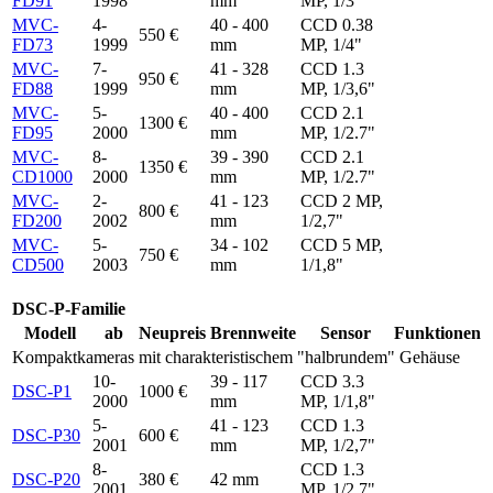
FD91
1998
mm
MP, 1/3"
MVC-
4-
40 - 400
CCD 0.38
550 €
FD73
1999
mm
MP, 1/4"
MVC-
7-
41 - 328
CCD 1.3
950 €
FD88
1999
mm
MP, 1/3,6"
MVC-
5-
40 - 400
CCD 2.1
1300 €
FD95
2000
mm
MP, 1/2.7"
MVC-
8-
39 - 390
CCD 2.1
1350 €
CD1000
2000
mm
MP, 1/2.7"
MVC-
2-
41 - 123
CCD 2 MP,
800 €
FD200
2002
mm
1/2,7"
MVC-
5-
34 - 102
CCD 5 MP,
750 €
CD500
2003
mm
1/1,8"
DSC-P-Familie
Modell
ab
Neupreis
Brennweite
Sensor
Funktionen
Kompaktkameras mit charakteristischem "halbrundem" Gehäuse
10-
39 - 117
CCD 3.3
DSC-P1
1000 €
2000
mm
MP, 1/1,8"
5-
41 - 123
CCD 1.3
DSC-P30
600 €
2001
mm
MP, 1/2,7"
8-
CCD 1.3
DSC-P20
380 €
42 mm
2001
MP, 1/2,7"