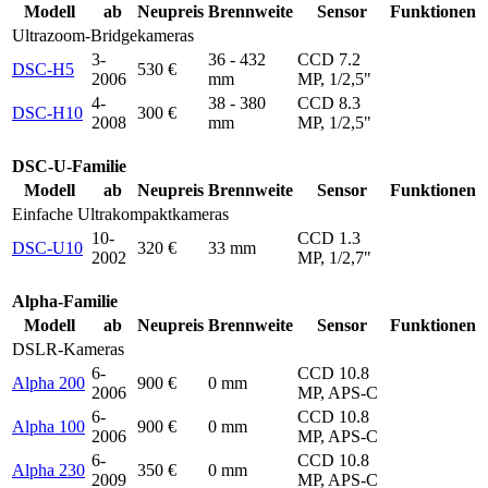
Modell
ab
Neupreis
Brennweite
Sensor
Funktionen
Ultrazoom-Bridgekameras
3-
36 - 432
CCD 7.2
DSC-H5
530 €
2006
mm
MP, 1/2,5"
4-
38 - 380
CCD 8.3
DSC-H10
300 €
2008
mm
MP, 1/2,5"
DSC-U-Familie
Modell
ab
Neupreis
Brennweite
Sensor
Funktionen
Einfache Ultrakompaktkameras
10-
CCD 1.3
DSC-U10
320 €
33 mm
2002
MP, 1/2,7"
Alpha-Familie
Modell
ab
Neupreis
Brennweite
Sensor
Funktionen
DSLR-Kameras
6-
CCD 10.8
Alpha 200
900 €
0 mm
2006
MP, APS-C
6-
CCD 10.8
Alpha 100
900 €
0 mm
2006
MP, APS-C
6-
CCD 10.8
Alpha 230
350 €
0 mm
2009
MP, APS-C