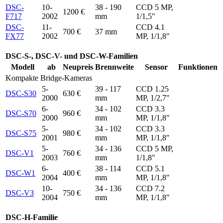
DSC-
10-
38 - 190
CCD 5 MP,
1200 €
F717
2002
mm
1/1,5"
DSC-
11-
CCD 4.1
700 €
37 mm
FX77
2002
MP, 1/1,8"
DSC-S-, DSC-V- und DSC-W-Familien
Modell
ab
Neupreis
Brennweite
Sensor
Funktionen
Kompakte Bridge-Kameras
5-
39 - 117
CCD 1.25
DSC-S30
630 €
2000
mm
MP, 1/2,7"
6-
34 - 102
CCD 3.3
DSC-S70
960 €
2000
mm
MP, 1/1,8"
5-
34 - 102
CCD 3.3
DSC-S75
980 €
2001
mm
MP, 1/1,8"
5-
34 - 136
CCD 5 MP,
DSC-V1
760 €
2003
mm
1/1,8"
6-
38 - 114
CCD 5.1
DSC-W1
400 €
2004
mm
MP, 1/1,8"
10-
34 - 136
CCD 7.2
DSC-V3
750 €
2004
mm
MP, 1/1,8"
DSC-H-Familie