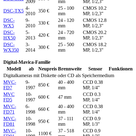
2009
mm
MP, 1/2,3"
4-
25 - 100
CMOS 10.2
DSC-TX5
350 €
2010
mm
MP, 1/2,3"
DSC-
9-
24 - 120
CMOS 12.8
330 €
WX5
2010
mm
MP, 1/2,3"
DSC-
5-
24 - 720
CMOS 20.2
420 €
HX50
2013
mm
MP, 1/2,3"
DSC-
3-
25 - 500
CMOS 18.2
300 €
WX350
2014
mm
MP, 1/2,3"
Digital-Mavica-Familie
Modell
ab
Neupreis
Brennweite
Sensor
Funktionen
Digitalkameras mit Diskette oder CD als Speichermedium
MVC-
9-
40 - 400
CCD 0.38
850 €
FD7
1997
mm
MP, 1/4"
MVC
10-
CCD 0.3
600 €
47 mm
FD5
1997
MP, 1/4"
MVC-
6-
40 - 400
CCD 0.38
660 €
FD71
1998
mm
MP, 1/4"
MVC-
10-
37 - 111
CCD 0.9
950 €
FD81
1998
mm
MP, 1/3"
MVC-
10-
37 - 518
CCD 0.9
1100 €