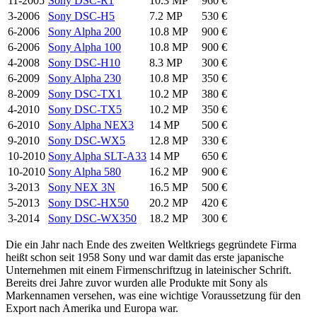
11-2005
Sony DSC-R1
10.3 MP
960 €
3-2006
Sony DSC-H5
7.2 MP
530 €
6-2006
Sony Alpha 200
10.8 MP
900 €
6-2006
Sony Alpha 100
10.8 MP
900 €
4-2008
Sony DSC-H10
8.3 MP
300 €
6-2009
Sony Alpha 230
10.8 MP
350 €
8-2009
Sony DSC-TX1
10.2 MP
380 €
4-2010
Sony DSC-TX5
10.2 MP
350 €
6-2010
Sony Alpha NEX3
14 MP
500 €
9-2010
Sony DSC-WX5
12.8 MP
330 €
10-2010
Sony Alpha SLT-A33
14 MP
650 €
10-2010
Sony Alpha 580
16.2 MP
900 €
3-2013
Sony NEX 3N
16.5 MP
500 €
5-2013
Sony DSC-HX50
20.2 MP
420 €
3-2014
Sony DSC-WX350
18.2 MP
300 €
Die ein Jahr nach Ende des zweiten Weltkriegs gegründete Firma
heißt schon seit 1958 Sony und war damit das erste japanische
Unternehmen mit einem Firmenschriftzug in lateinischer Schrift.
Bereits drei Jahre zuvor wurden alle Produkte mit Sony als
Markennamen versehen, was eine wichtige Voraussetzung für den
Export nach Amerika und Europa war.