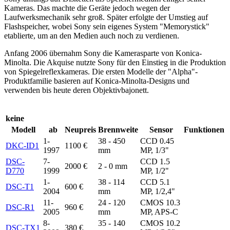
Kameras. Das machte die Geräte jedoch wegen der
Laufwerksmechanik sehr groß. Später erfolgte der Umstieg auf
Flashspeicher, wobei Sony sein eigenes System "Memorystick"
etablierte, um an den Medien auch noch zu verdienen.
Anfang 2006 übernahm Sony die Kamerasparte von Konica-
Minolta. Die Akquise nutzte Sony für den Einstieg in die Produktion
von Spiegelreflexkameras. Die ersten Modelle der "Alpha"-
Produktfamilie basieren auf Konica-Minolta-Designs und
verwenden bis heute deren Objektivbajonett.
keine
Modell
ab
Neupreis
Brennweite
Sensor
Funktionen
1-
38 - 450
CCD 0.45
DKC-ID1
1100 €
1997
mm
MP, 1/3"
DSC-
7-
CCD 1.5
2000 €
2 - 0 mm
D770
1999
MP, 1/2"
1-
38 - 114
CCD 5.1
DSC-T1
600 €
2004
mm
MP, 1/2,4"
11-
24 - 120
CMOS 10.3
DSC-R1
960 €
2005
mm
MP, APS-C
8-
35 - 140
CMOS 10.2
DSC-TX1
380 €