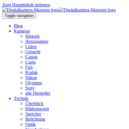
Zum Hauptinhalt springen
Toggle navigation
Blog
Kameras
Historie
Neuzugänge
Listen
Gesucht
Canon
Casio
Fuji
Kodak
Nikon
Olympus
Sony
alle Hersteller
Technik
Überblick
Bildsensoren
Speicher
Belichtung
Optik