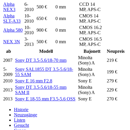
Alpha
6-
CCD 14
500 €
0 mm
NEX3
2010
MP, APS-C
Alpha
10-
CMOS 14
650 €
0 mm
SLT-A33
2010
MP, APS-C
10-
CMOS 16.2
Alpha 580
900 €
0 mm
2010
MP, APS-C
3-
CMOS 16.5
NEX 3N
500 €
0 mm
2013
MP, APS-C
ab
Modell
Bajonett
Neupreis
Minolta
2007
Sony DT 3.5-5.6/18-70 mm
219 €
(Sony) A
5-
Sony SAL1855 DT 3.5-5.6/18-
Minolta
199 €
2009
55 SAM
(Sony) A
2010
Sony E 16 mm F2.8
Sony E
279 €
Sony DT 3.5-5.6/18-55 mm
Minolta
2013
229 €
SAM II
(Sony) A
2013
Sony E 18-55 mm F3.5-5.6 OSS
Sony E
270 €
Historie
Neuzugänge
Listen
Gesucht