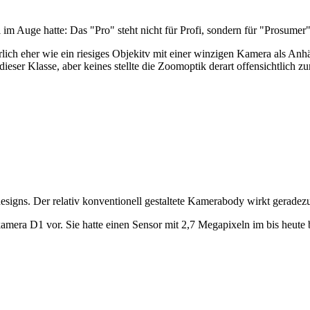
m Auge hatte: Das "Pro" steht nicht für Profi, sondern für "Prosumer
h eher wie ein riesiges Objekitv mit einer winzigen Kamera als Anhän
er Klasse, aber keines stellte die Zoomoptik derart offensichtlich zu
igns. Der relativ konventionell gestaltete Kamerabody wirkt geradez
lexkamera D1 vor. Sie hatte einen Sensor mit 2,7 Megapixeln im bis he