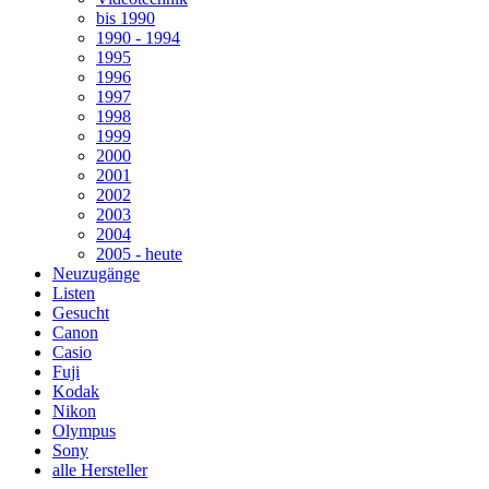
bis 1990
1990 - 1994
1995
1996
1997
1998
1999
2000
2001
2002
2003
2004
2005 - heute
Neuzugänge
Listen
Gesucht
Canon
Casio
Fuji
Kodak
Nikon
Olympus
Sony
alle Hersteller