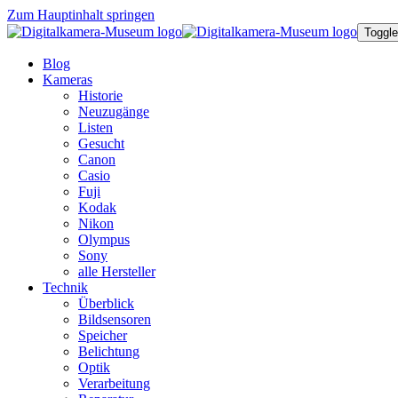
Zum Hauptinhalt springen
Toggle
Blog
Kameras
Historie
Neuzugänge
Listen
Gesucht
Canon
Casio
Fuji
Kodak
Nikon
Olympus
Sony
alle Hersteller
Technik
Überblick
Bildsensoren
Speicher
Belichtung
Optik
Verarbeitung