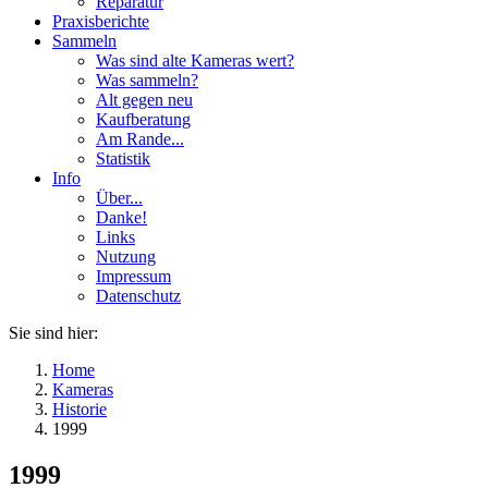
Reparatur
Praxisberichte
Sammeln
Was sind alte Kameras wert?
Was sammeln?
Alt gegen neu
Kaufberatung
Am Rande...
Statistik
Info
Über...
Danke!
Links
Nutzung
Impressum
Datenschutz
Sie sind hier:
Home
Kameras
Historie
1999
1999