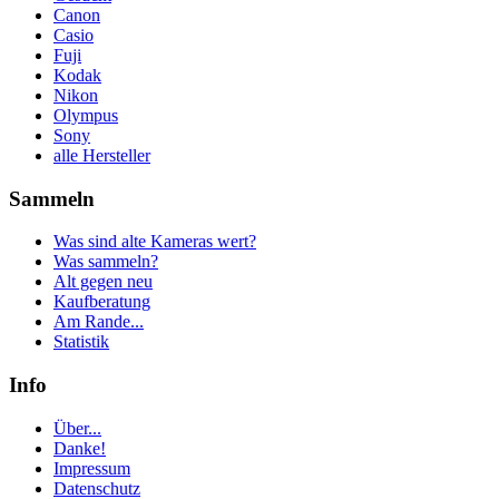
Canon
Casio
Fuji
Kodak
Nikon
Olympus
Sony
alle Hersteller
Sammeln
Was sind alte Kameras wert?
Was sammeln?
Alt gegen neu
Kaufberatung
Am Rande...
Statistik
Info
Über...
Danke!
Impressum
Datenschutz