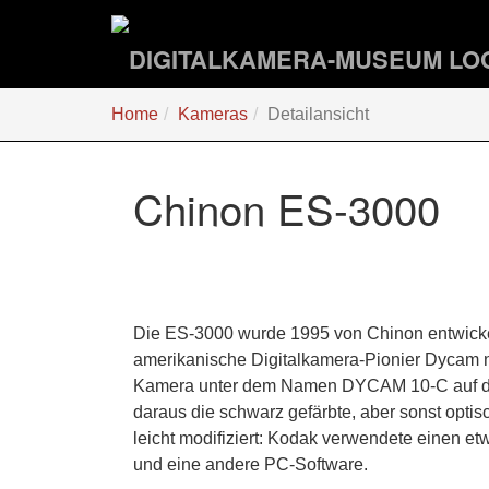
Zum
Hauptinhalt
springen
Sie
Home
Kameras
Detailansicht
sind
hier:
Chinon ES-3000
Die ES-3000 wurde 1995 von Chinon entwicke
amerikanische Digitalkamera-Pionier Dycam n
Kamera unter dem Namen DYCAM 10-C auf den
daraus die schwarz gefärbte, aber sonst opti
leicht modifiziert: Kodak verwendete einen e
und eine andere PC-Software.