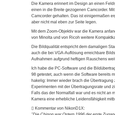
Die Kamera erinnert im Design an einen Feld
einen in die Breite gezogenen Camcorder. Mit
Camcorder gehalten. Das ist einigermaßen er
aber nicht mal eben zur Seite legen.
Mit dem Zoom-Objektiv war die Kamera anfangs
von Minolta und von Ricoh weitere Kompaktk
Die Bildqualität entspricht dem damaligen St
auch die bei VGA-Auflösung erreichbare Bildsc
Aufnahmen aufgrund heftigen Rauschens wei
Ich habe die PC-Software und die Bildübertra
98 getestet, auch wenn die Software bereits 
hakelig: Immer wieder brach die Übertragung
Experimenten mit der Übertragungsrate und z
Falls das der Normalfall war und es nicht an m
Kamera eine erhebliche Leidensfähigkeit mitb
Kommentar von NikonD1X:
"Die Chinon war Ostern 1996 der erste Zugang