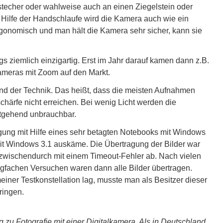
stecher oder wahlweise auch an einen Ziegelstein oder
 Hilfe der Handschlaufe wird die Kamera auch wie ein
gonomisch und man hält die Kamera sehr sicher, kann sie
 ziemlich einzigartig. Erst im Jahr darauf kamen dann z.B.
ameras mit Zoom auf den Markt.
and der Technik. Das heißt, dass die meisten Aufnahmen
härfe nicht erreichen. Bei wenig Licht werden die
tgehend unbrauchbar.
gung mit Hilfe eines sehr betagten Notebooks mit Windows
mit Windows 3.1 auskäme. Die Übertragung der Bilder war
 zwischendurch mit einem Timeout-Fehler ab. Nach vielen
igfachen Versuchen waren dann alle Bilder übertragen.
einer Testkonstellation lag, musste man als Besitzer dieser
ringen.
 zu Fotografie mit einer Digitalkamera. Als in Deutschland