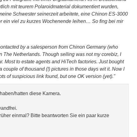
lich mit teurem Polaroidmaterial dokumentiert wurden,
eine Schwester seinerzeit arbeitete, eine Chinon ES-3000
r ein viel zu kurzes Wochenende leihen… So fing bei mir
 contacted by a salesperson from Chinon Germany (who
n The Netherlands. Though selling was not my corebiz, I
ar. Most to estate agents and HiTech factories. Just bought
ouple of thousand (!) pictures in those days wit it. Now I
Lots of suspicious link found, but one OK version (yet)."
aben/hatten diese Kamera.
andfrei.
früher einmal? Bitte beantworten Sie ein paar kurze