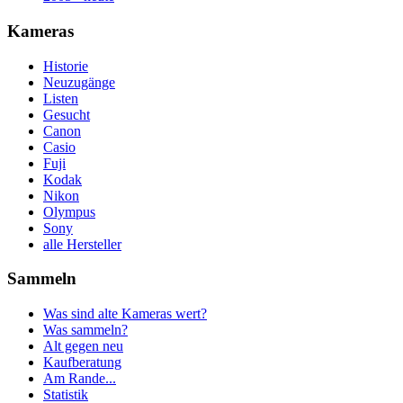
Kameras
Historie
Neuzugänge
Listen
Gesucht
Canon
Casio
Fuji
Kodak
Nikon
Olympus
Sony
alle Hersteller
Sammeln
Was sind alte Kameras wert?
Was sammeln?
Alt gegen neu
Kaufberatung
Am Rande...
Statistik