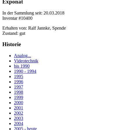
Exponat
In der Sammlung seit: 20.03.2018
Inventar #10400
Erhalten von: Ralf Jannke, Spende
Zustand: gut
Historie
Analog...
Videotechnik
bis 1990
1990 - 1994
1995
1996
1997
1998
1999
2000
2001
2002
2003
2004
2005 - heute