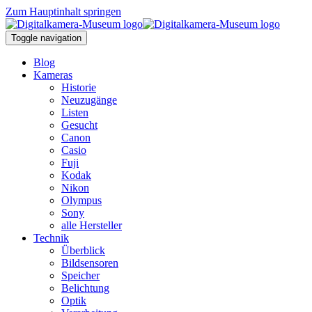
Zum Hauptinhalt springen
Toggle navigation
Blog
Kameras
Historie
Neuzugänge
Listen
Gesucht
Canon
Casio
Fuji
Kodak
Nikon
Olympus
Sony
alle Hersteller
Technik
Überblick
Bildsensoren
Speicher
Belichtung
Optik