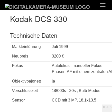
Zum
Togg
Hauptinhalt
navig
springen
Kodak DCS 330
Technische Daten
Markteinführung
Juli 1999
Neupreis
3200 €
Fokus
Autofokus , manueller Fokus
Phasen-AF mit einem zentralen 
Objektivbajonett
ja
Verschlusszeit
1/8000s - 30s , Bulb-Modus
Sensor
CCD mit 3 MP, 18.1x13.5