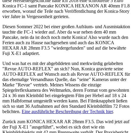
diese Herstellergeschichte hatte ich 2018 eine schrottreife 5 Euro
Konica FC-1 samt Pancake KONICA HEXANON AR 40mm F1.8
erworben, worauf die Teile nach Veröffentlichung der Konica-Story
vier Jahre in Vergessenheit gerieten.
Diesen Sommer 2022 bei einer großen Aufräum- und Ausmistaktion
tauchte die FC-1 wieder auf. Aber da war neben dem 40 mm
Pancake, nein da ist doch noch mehr Konica! Also wurde nach den
Ferien auch zu Hause nachgesehen und auch das KONICA
HEXAR AR 28mm F3.5 "wiedergefunden" und auf die bewährte
Fuji X-E1 adaptiert.
Und was hat es mit der abgebildeten und merkwürdig gelabelten
"Revue AUTO-REFLEX" an sich? Nun, Konica gravierte seine
AUTO-REFLEX auf Wunsch auch als Revue AUTO-REFLEX für
das ehemalige Versandhaus Quelle, das "seine" Kameras unter der
Marke "Revue" vertrieb. Meines Wissens die einzige
Spiegelreflexkamera des Weltmarkts, deren Format vom gewohnten
24 x 36 mm Kleinbild bei eingelegtem Film per Hebel auf 18 x 24
mm Halbformat umgestellt werden kann. Bei Filmknappheit ließen
sich so statt 36 Aufnahmen auf den Standard Kleinbildfilm 72 Fotos
belichten.
Eine ausführliche Beschreibung der Technik hier
.
Zurück zum KONICA HEXAR AR 28mm F3.5. Das wird jetzt auf
der Fuji X-E1 "ausgeführt", wobei es sich dort wie ein
Kleinbildobjektiv mit 42 mm Brennweite verhält. Der Praxisbericht