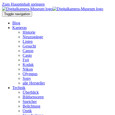
Zum Hauptinhalt springen
Toggle navigation
Blog
Kameras
Historie
Neuzugänge
Listen
Gesucht
Canon
Casio
Fuji
Kodak
Nikon
Olympus
Sony
alle Hersteller
Technik
Überblick
Bildsensoren
Speicher
Belichtung
Optik