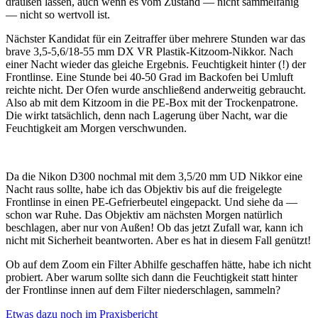
draußen lassen, auch wenn es vom Zustand — nicht sammelfähig
— nicht so wertvoll ist.
Nächster Kandidat für ein Zeitraffer über mehrere Stunden war das
brave 3,5-5,6/18-55 mm DX VR Plastik-Kitzoom-Nikkor. Nach
einer Nacht wieder das gleiche Ergebnis. Feuchtigkeit hinter (!) der
Frontlinse. Eine Stunde bei 40-50 Grad im Backofen bei Umluft
reichte nicht. Der Ofen wurde anschließend anderweitig gebraucht.
Also ab mit dem Kitzoom in die PE-Box mit der Trockenpatrone.
Die wirkt tatsächlich, denn nach Lagerung über Nacht, war die
Feuchtigkeit am Morgen verschwunden.
Da die Nikon D300 nochmal mit dem 3,5/20 mm UD Nikkor eine
Nacht raus sollte, habe ich das Objektiv bis auf die freigelegte
Frontlinse in einen PE-Gefrierbeutel eingepackt. Und siehe da —
schon war Ruhe. Das Objektiv am nächsten Morgen natürlich
beschlagen, aber nur von Außen! Ob das jetzt Zufall war, kann ich
nicht mit Sicherheit beantworten. Aber es hat in diesem Fall genützt!
Ob auf dem Zoom ein Filter Abhilfe geschaffen hätte, habe ich nicht
probiert. Aber warum sollte sich dann die Feuchtigkeit statt hinter
der Frontlinse innen auf dem Filter niederschlagen, sammeln?
Etwas dazu noch im Praxisbericht