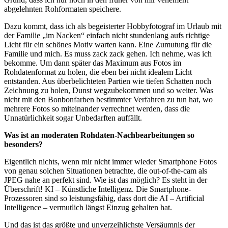
abgelehnten Rohformaten speichere.
Dazu kommt, dass ich als begeisterter Hobbyfotograf im Urlaub mit
der Familie „im Nacken“ einfach nicht stundenlang aufs richtige
Licht für ein schönes Motiv warten kann. Eine Zumutung für die
Familie und mich. Es muss zack zack gehen. Ich nehme, was ich
bekomme. Um dann später das Maximum aus Fotos im
Rohdatenformat zu holen, die eben bei nicht idealem Licht
entstanden. Aus überbelichteten Partien wie tiefen Schatten noch
Zeichnung zu holen, Dunst wegzubekommen und so weiter. Was
nicht mit den Bonbonfarben bestimmter Verfahren zu tun hat, wo
mehrere Fotos so miteinander verrechnet werden, dass die
Unnatürlichkeit sogar Unbedarften auffällt.
Was ist an moderaten Rohdaten-Nachbearbeitungen so
besonders?
Eigentlich nichts, wenn mir nicht immer wieder Smartphone Fotos
von genau solchen Situationen betrachte, die out-of-the-cam als
JPEG nahe an perfekt sind. Wie ist das möglich? Es steht in der
Überschrift! KI – Künstliche Intelligenz. Die Smartphone-
Prozessoren sind so leistungsfähig, dass dort die AI – Artificial
Intelligence – vermutlich längst Einzug gehalten hat.
Und das ist das größte und unverzeihlichste Versäumnis der