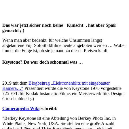
Das war jetzt sicher noch keine "Kunscht", hat aber Spaß
gemacht ;-)
Wenn man aber bedenkt, für welche Unsummen längst
abgelaufene Fuji-Sofortbildfilme heute angeboten werden … Wobei
immer die Frage ist, ob sie jemand zu diesen Preisen kauft.
Keystone? Da war doch schonmal was …
2019 mit dem
Blogbeitrag „Elektronenblitz mit eingebauter
Kamera…“
Präsentiert wurde die von Keystone 1975 vorgestellte
725 EFL für Kodak Instamatic-Filme, ein Meisterwerk fürs Design-
Gruselkabinett ;-)
Camerapedia Wiki
schreibt:
"Berkey Keystone ist eine Abteilung von Berkey Photo Inc. in
White Plains, New York, USA. Sie stellten eine große Anzahl
einfacher 126er- und 110er-Kassettenkameras her – viele mit