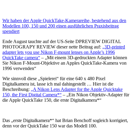
Wir haben der Apple QuickTake-Kamerareihe, bestehend aus den
Modellen 100, 150 und 200 einen ausführlichen Praxisbeitrag
spendiert
Ende August tauchte auf der US-Seite DPREVIEW DIGITAL
PHOTOGRAPY REVIEW dieser nette Beitrag auf:
„3D-printed
adapter lets you use Nikon F-mount lenses on Apple’s 1996
QuickTake camera“
– „Mit einem 3D-gedruckten Adapter können
Sie Nikon F-Mount-Objektive an Apples QuickTake-Kamera von
1996 verwenden“
Wie sinnvoll diese „Spielerei“ für eine 640 x 480 Pixel
Digitalkamera ist, lasse ich mal dahingestellt … Hier ist die
Beschreibung:
„A Nikon Lens Adapter for the Apple Quicktake
150, the First Digital Camera*“
– „Ein Nikon Objektiv-Adapter für
die Apple QuickTake 150, die erste Digitalkamera*“
Das „erste Digitalkamera*“ hat Brian Benchoff sogleich korrigiert,
denn vor der QuickTake 150 war das Modell 100.