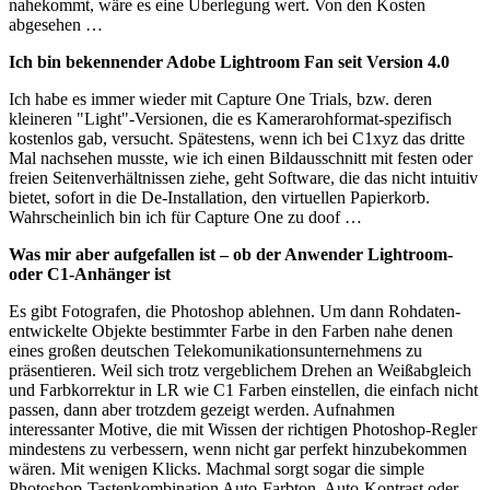
nahekommt, wäre es eine Überlegung wert. Von den Kosten
abgesehen …
Ich bin bekennender Adobe Lightroom Fan seit Version 4.0
Ich habe es immer wieder mit Capture One Trials, bzw. deren
kleineren "Light"-Versionen, die es Kamerarohformat-spezifisch
kostenlos gab, versucht. Spätestens, wenn ich bei C1xyz das dritte
Mal nachsehen musste, wie ich einen Bildausschnitt mit festen oder
freien Seitenverhältnissen ziehe, geht Software, die das nicht intuitiv
bietet, sofort in die De-Installation, den virtuellen Papierkorb.
Wahrscheinlich bin ich für Capture One zu doof …
Was mir aber aufgefallen ist – ob der Anwender Lightroom-
oder C1-Anhänger ist
Es gibt Fotografen, die Photoshop ablehnen. Um dann Rohdaten-
entwickelte Objekte bestimmter Farbe in den Farben nahe denen
eines großen deutschen Telekomunikationsunternehmens zu
präsentieren. Weil sich trotz vergeblichem Drehen an Weißabgleich
und Farbkorrektur in LR wie C1 Farben einstellen, die einfach nicht
passen, dann aber trotzdem gezeigt werden. Aufnahmen
interessanter Motive, die mit Wissen der richtigen Photoshop-Regler
mindestens zu verbessern, wenn nicht gar perfekt hinzubekommen
wären. Mit wenigen Klicks. Machmal sorgt sogar die simple
Photoshop-Tastenkombination Auto-Farbton, Auto-Kontrast oder