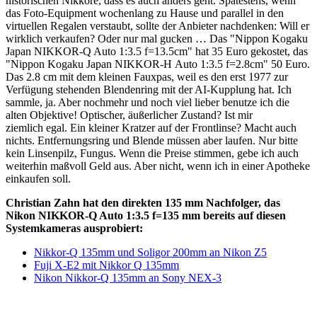
historischen Nikkore, dass es auch anders geht. Spätestens, wenn
das Foto-Equipment wochenlang zu Hause und parallel in den
virtuellen Regalen verstaubt, sollte der Anbieter nachdenken: Will er
wirklich verkaufen? Oder nur mal gucken … Das "Nippon Kogaku
Japan NIKKOR-Q Auto 1:3.5 f=13.5cm" hat 35 Euro gekostet, das
"Nippon Kogaku Japan NIKKOR-H Auto 1:3.5 f=2.8cm" 50 Euro.
Das 2.8 cm mit dem kleinen Fauxpas, weil es den erst 1977 zur
Verfügung stehenden Blendenring mit der AI-Kupplung hat. Ich
sammle, ja. Aber nochmehr und noch viel lieber benutze ich die
alten Objektive! Optischer, äußerlicher Zustand? Ist mir
ziemlich egal. Ein kleiner Kratzer auf der Frontlinse? Macht auch
nichts. Entfernungsring und Blende müssen aber laufen. Nur bitte
kein Linsenpilz, Fungus. Wenn die Preise stimmen, gebe ich auch
weiterhin maßvoll Geld aus. Aber nicht, wenn ich in einer Apotheke
einkaufen soll.
Christian Zahn hat den direkten 135 mm Nachfolger, das
Nikon NIKKOR-Q Auto 1:3.5 f=135 mm bereits auf diesen
Systemkameras ausprobiert:
Nikkor-Q 135mm und Soligor 200mm an Nikon Z5
Fuji X-E2 mit Nikkor Q 135mm
Nikon Nikkor-Q 135mm an Sony NEX-3