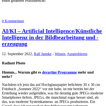
einen größeren Praxisbericht!
0 Kommentare
AI/KI – Artificial Intelligence/Künstliche
Intelligenz in der Bildbearbeitung und -
erzeugung
12. September 2022,
Ralf Jannke
-
Wissen
,
Ausprobieren
Radiant Photo
Hmmm... Warum gibt es
derartige Programme
mehr und
mehr?
Nachdem ich jetzt das auf Hochglanzpapier belichtete 30 x 30 cm
Fotobuch „Sommer 2022“ vor mir habe, ist mir bereits bei der
Erstellung wieder aufgefallen, was für derartig gute JPEGs moderne
Smartphones liefern. JPEGs, die manchmal sogar besser sind, als
das, was moderne Systemkameras an JPEGs produzieren. Ein
Grund, dass ich nur noch in den früher von mir vehement