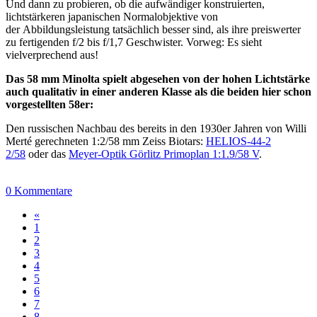
Und dann zu probieren, ob die aufwändiger konstruierten,
lichtstärkeren japanischen Normalobjektive von
der Abbildungsleistung tatsächlich besser sind, als ihre preiswerter
zu fertigenden f/2 bis f/1,7 Geschwister. Vorweg: Es sieht
vielverprechend aus!
Das 58 mm Minolta spielt abgesehen von der hohen Lichtstärke
auch qualitativ in einer anderen Klasse als die beiden hier schon
vorgestellten 58er:
Den russischen Nachbau des bereits in den 1930er Jahren von Willi
Merté gerechneten 1:2/58 mm Zeiss Biotars:
HELIOS-44-2
2/58
oder das
Meyer-Optik Görlitz Primoplan 1:1.9/58 V
.
0 Kommentare
«
1
2
3
4
5
6
7
8