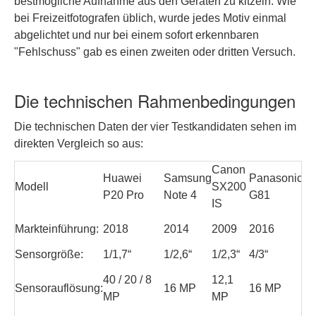
bestmögliche Aufnahme aus den Geräten zu kitzeln. Wie
bei Freizeitfotografen üblich, wurde jedes Motiv einmal
abgelichtet und nur bei einem sofort erkennbaren
"Fehlschuss" gab es einen zweiten oder dritten Versuch.
Die technischen Rahmenbedingungen
Die technischen Daten der vier Testkandidaten sehen im
direkten Vergleich so aus:
Canon
Huawei
Samsung
Panasonic
Modell
SX200
P20 Pro
Note 4
G81
IS
Markteinführung:
2018
2014
2009
2016
Sensorgröße:
1/1,7“
1/2,6“
1/2,3“
4/3“
40 / 20 / 8
12,1
Sensorauflösung:
16 MP
16 MP
MP
MP