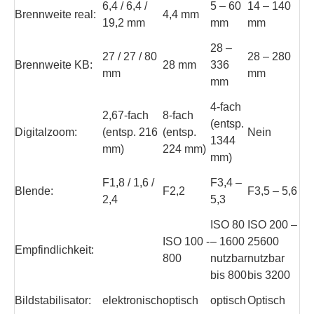
6,4 / 6,4 /
5 – 60
14 – 140
Brennweite real:
4,4 mm
19,2 mm
mm
mm
28 –
27 / 27 / 80
28 – 280
Brennweite KB:
28 mm
336
mm
mm
mm
4-fach
2,67-fach
8-fach
(entsp.
Digitalzoom:
(entsp. 216
(entsp.
Nein
1344
mm)
224 mm)
mm)
F1,8 / 1,6 /
F3,4 –
Blende:
F2,2
F3,5 – 5,6
2,4
5,3
ISO 80
ISO 200 –
ISO 100 -
– 1600
25600
Empfindlichkeit:
800
nutzbar
nutzbar
bis 800
bis 3200
Bildstabilisator:
elektronisch
optisch
optisch
Optisch