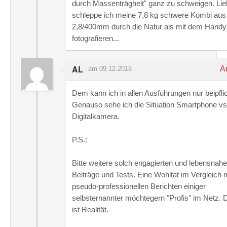
durch Massenträgheit" ganz zu schweigen. Lie
schleppe ich meine 7,8 kg schwere Kombi aus
2,8/400mm durch die Natur als mit dem Handy
fotografieren...
AL
An
am 09.12.2018
Dem kann ich in allen Ausführungen nur beipfli
Genauso sehe ich die Situation Smartphone vs
Digitalkamera.
P.S.:
Bitte weitere solch engagierten und lebensnah
Beiträge und Tests. Eine Wohltat im Vergleich 
pseudo-professionellen Berichten einiger
selbsternannter möchtegern "Profis" im Netz. 
ist Realität.