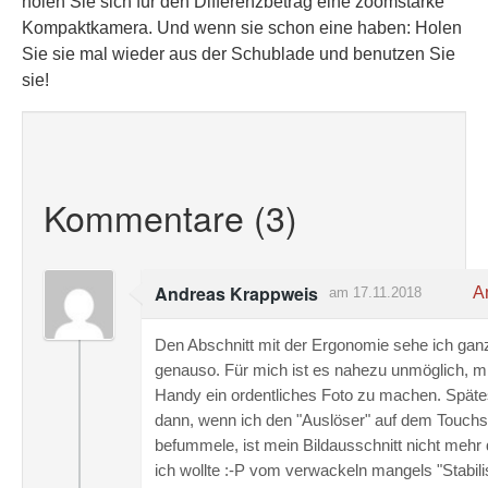
holen Sie sich für den Differenzbetrag eine zoomstarke
Kompaktkamera. Und wenn sie schon eine haben: Holen
Sie sie mal wieder aus der Schublade und benutzen Sie
sie!
Kommentare (3)
Andreas Krappweis
An
am 17.11.2018
Den Abschnitt mit der Ergonomie sehe ich gan
genauso. Für mich ist es nahezu unmöglich, m
Handy ein ordentliches Foto zu machen. Spät
dann, wenn ich den "Auslöser" auf dem Touch
befummele, ist mein Bildausschnitt nicht mehr
ich wollte :-P vom verwackeln mangels "Stabili