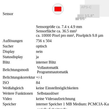
Sensor
Sensorgröße ca. 7.4 x 4.9 mm
Sensorfläche ca. 36.5 mm²
ca. 10000 Pixel pro mm², Pixelpitch 9.8 µm
Auflösungen
756 x 504
Sucher
optisch
Display
nein
Statusdisplay
ja
Blitz
interner Blitz
Vollautomatik
Belichtungsmodi
Programmautomatik
Belichtungskorrektur
+/-1
ISO
84
Weißabgleich
keine Einstellmöglichkeiten
Weitere Funktionen
Selbstauslöser
Video
keine Videoaufzeichnung
Speicher
interner Speicher 1 MB Medium: PCMCIA-Ka