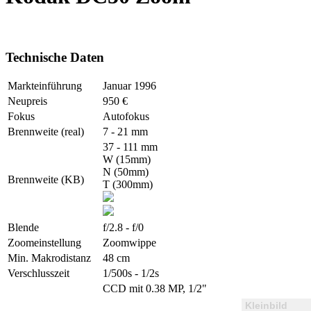
Technische Daten
Markteinführung
Januar 1996
Neupreis
950 €
Fokus
Autofokus
Brennweite (real)
7 - 21 mm
37 - 111 mm
W (15mm)
N (50mm)
Brennweite (KB)
T (300mm)
Blende
f/2.8 - f/0
Zoomeinstellung
Zoomwippe
Min. Makrodistanz
48 cm
Verschlusszeit
1/500s - 1/2s
CCD mit 0.38 MP, 1/2"