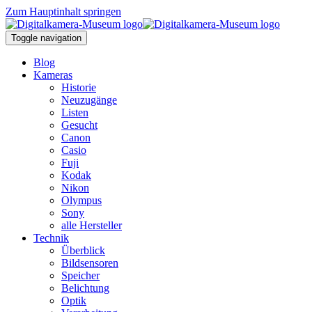
Zum Hauptinhalt springen
Toggle navigation
Blog
Kameras
Historie
Neuzugänge
Listen
Gesucht
Canon
Casio
Fuji
Kodak
Nikon
Olympus
Sony
alle Hersteller
Technik
Überblick
Bildsensoren
Speicher
Belichtung
Optik