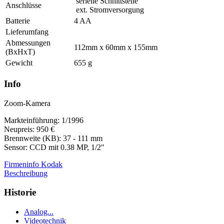
serielle Schnittstelle
Anschlüsse
ext. Stromversorgung
Batterie
4 AA
Lieferumfang
Abmessungen
112mm x 60mm x 155mm
(BxHxT)
Gewicht
655 g
Info
Zoom-Kamera
Markteinführung: 1/1996
Neupreis: 950 €
Brennweite (KB): 37 - 111 mm
Sensor: CCD mit 0.38 MP, 1/2"
Firmeninfo Kodak
Beschreibung
Historie
Analog...
Videotechnik