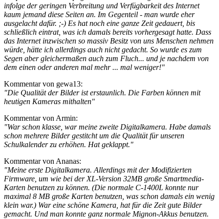
infolge der geringen Verbreitung und Verfügbarkeit des Internet
kaum jemand diese Seiten an. Im Gegenteil - man wurde eher
ausgelacht dafür. ;-) Es hat noch eine ganze Zeit gedauert, bis
schließlich eintrat, was ich damals bereits vorhergesagt hatte. Dass
das Internet inzwischen so massiv Besitz von uns Menschen nehmen
würde, hätte ich allerdings auch nicht gedacht. So wurde es zum
Segen aber gleichermaßen auch zum Fluch... und je nachdem von
dem einen oder anderen mal mehr ... mal weniger!"
Kommentar von gewa13:
"Die Qualität der Bilder ist erstaunlich. Die Farben können mit
heutigen Kameras mithalten"
Kommentar von Armin:
"War schon klasse, war meine zweite Digitalkamera. Habe damals
schon mehrere Bilder gestitcht um die Qualität für unseren
Schulkalender zu erhöhen. Hat geklappt."
Kommentar von Ananas:
"Meine erste Digitalkamera. Allerdings mit der Modifizierten
Firmware, um wie bei der XL-Version 32MB große Smartmedia-
Karten benutzen zu können. (Die normale C-1400L konnte nur
maximal 8 MB große Karten benutzen, was schon damals ein wenig
klein war.) War eine schöne Kamera, hat für die Zeit gute Bilder
gemacht. Und man konnte ganz normale Mignon-Akkus benutzen.