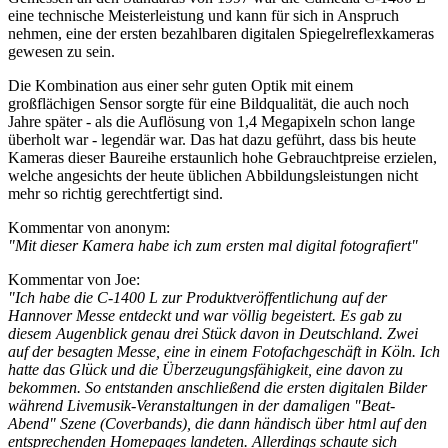
eine technische Meisterleistung und kann für sich in Anspruch
nehmen, eine der ersten bezahlbaren digitalen Spiegelreflexkameras
gewesen zu sein.
Die Kombination aus einer sehr guten Optik mit einem
großflächigen Sensor sorgte für eine Bildqualität, die auch noch
Jahre später - als die Auflösung von 1,4 Megapixeln schon lange
überholt war - legendär war. Das hat dazu geführt, dass bis heute
Kameras dieser Baureihe erstaunlich hohe Gebrauchtpreise erzielen,
welche angesichts der heute üblichen Abbildungsleistungen nicht
mehr so richtig gerechtfertigt sind.
Kommentar von anonym:
"Mit dieser Kamera habe ich zum ersten mal digital fotografiert"
Kommentar von Joe:
"Ich habe die C-1400 L zur Produktveröffentlichung auf der
Hannover Messe entdeckt und war völlig begeistert. Es gab zu
diesem Augenblick genau drei Stück davon in Deutschland. Zwei
auf der besagten Messe, eine in einem Fotofachgeschäft in Köln. Ich
hatte das Glück und die Überzeugungsfähigkeit, eine davon zu
bekommen. So entstanden anschließend die ersten digitalen Bilder
während Livemusik-Veranstaltungen in der damaligen "Beat-
Abend" Szene (Coverbands), die dann händisch über html auf den
entsprechenden Homepages landeten. Allerdings schaute sich