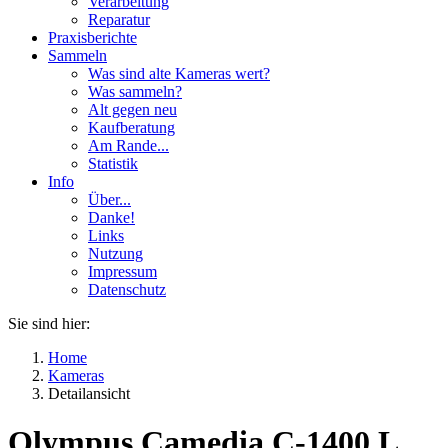
Verarbeitung
Reparatur
Praxisberichte
Sammeln
Was sind alte Kameras wert?
Was sammeln?
Alt gegen neu
Kaufberatung
Am Rande...
Statistik
Info
Über...
Danke!
Links
Nutzung
Impressum
Datenschutz
Sie sind hier:
Home
Kameras
Detailansicht
Olympus Camedia C-1400 L