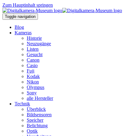
Zum Hauptinhalt springen
Toggle navigation
Blog
Kameras
Historie
Neuzugänge
Listen
Gesucht
Canon
Casio
Fuji
Kodak
Nikon
Olympus
Sony
alle Hersteller
Technik
Überblick
Bildsensoren
Speicher
Belichtung
Optik