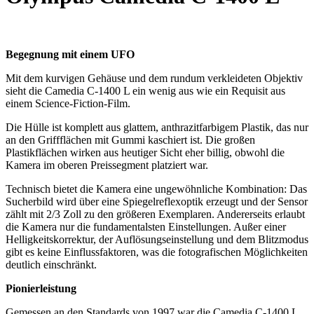
Begegnung mit einem UFO
Mit dem kurvigen Gehäuse und dem rundum verkleideten Objektiv
sieht die Camedia C-1400 L ein wenig aus wie ein Requisit aus
einem Science-Fiction-Film.
Die Hülle ist komplett aus glattem, anthrazitfarbigem Plastik, das nur
an den Griffflächen mit Gummi kaschiert ist. Die großen
Plastikflächen wirken aus heutiger Sicht eher billig, obwohl die
Kamera im oberen Preissegment platziert war.
Technisch bietet die Kamera eine ungewöhnliche Kombination: Das
Sucherbild wird über eine Spiegelreflexoptik erzeugt und der Sensor
zählt mit 2/3 Zoll zu den größeren Exemplaren. Andererseits erlaubt
die Kamera nur die fundamentalsten Einstellungen. Außer einer
Helligkeitskorrektur, der Auflösungseinstellung und dem Blitzmodus
gibt es keine Einflussfaktoren, was die fotografischen Möglichkeiten
deutlich einschränkt.
Pionierleistung
Gemessen an den Standards von 1997 war die Camedia C-1400 L