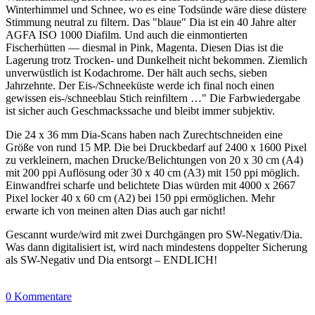
Winterhimmel und Schnee, wo es eine Todsünde wäre diese düstere
Stimmung neutral zu filtern. Das "blaue" Dia ist ein 40 Jahre alter
AGFA ISO 1000 Diafilm. Und auch die einmontierten
Fischerhütten — diesmal in Pink, Magenta. Diesen Dias ist die
Lagerung trotz Trocken- und Dunkelheit nicht bekommen. Ziemlich
unverwüstlich ist Kodachrome. Der hält auch sechs, sieben
Jahrzehnte. Der Eis-/Schneeküste werde ich final noch einen
gewissen eis-/schneeblau Stich reinfiltern …" Die Farbwiedergabe
ist sicher auch Geschmackssache und bleibt immer subjektiv.
Die 24 x 36 mm Dia-Scans haben nach Zurechtschneiden eine
Größe von rund 15 MP. Die bei Druckbedarf auf 2400 x 1600 Pixel
zu verkleinern, machen Drucke/Belichtungen von 20 x 30 cm (A4)
mit 200 ppi Auflösung oder 30 x 40 cm (A3) mit 150 ppi möglich.
Einwandfrei scharfe und belichtete Dias würden mit 4000 x 2667
Pixel locker 40 x 60 cm (A2) bei 150 ppi ermöglichen. Mehr
erwarte ich von meinen alten Dias auch gar nicht!
Gescannt wurde/wird mit zwei Durchgängen pro SW-Negativ/Dia.
Was dann digitalisiert ist, wird nach mindestens doppelter Sicherung
als SW-Negativ und Dia entsorgt – ENDLICH!
0 Kommentare