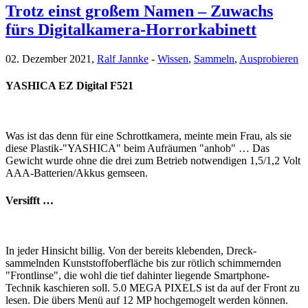
Trotz einst großem Namen – Zuwachs
fürs Digitalkamera-Horrorkabinett
02. Dezember 2021,
Ralf Jannke
-
Wissen
,
Sammeln
,
Ausprobieren
YASHICA EZ Digital F521
Was ist das denn für eine Schrottkamera, meinte mein Frau, als sie
diese Plastik-"YASHICA" beim Aufräumen "anhob" … Das
Gewicht wurde ohne die drei zum Betrieb notwendigen 1,5/1,2 Volt
AAA-Batterien/Akkus gemseen.
Versifft …
In jeder Hinsicht billig. Von der bereits klebenden, Dreck-
sammelnden Kunststoffoberfläche bis zur rötlich schimmernden
"Frontlinse", die wohl die tief dahinter liegende Smartphone-
Technik kaschieren soll. 5.0 MEGA PIXELS ist da auf der Front zu
lesen. Die übers Menü auf 12 MP hochgemogelt werden können.