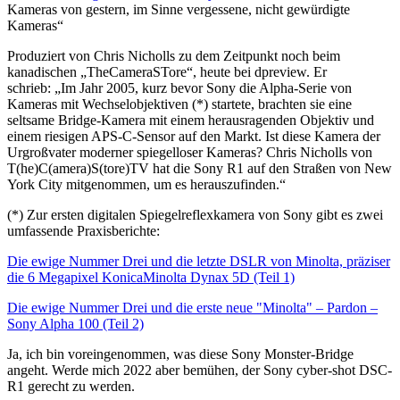
Kameras von gestern, im Sinne vergessene, nicht gewürdigte
Kameras“
Produziert von Chris Nicholls zu dem Zeitpunkt noch beim
kanadischen „TheCameraSTore“, heute bei dpreview. Er
schrieb: „Im Jahr 2005, kurz bevor Sony die Alpha-Serie von
Kameras mit Wechselobjektiven (*) startete, brachten sie eine
seltsame Bridge-Kamera mit einem herausragenden Objektiv und
einem riesigen APS-C-Sensor auf den Markt. Ist diese Kamera der
Urgroßvater moderner spiegelloser Kameras? Chris Nicholls von
T(he)C(amera)S(tore)TV hat die Sony R1 auf den Straßen von New
York City mitgenommen, um es herauszufinden.“
(*) Zur ersten digitalen Spiegelreflexkamera von Sony gibt es zwei
umfassende Praxisberichte:
Die ewige Nummer Drei und die letzte DSLR von Minolta, präziser
die 6 Megapixel KonicaMinolta Dynax 5D (Teil 1)
Die ewige Nummer Drei und die erste neue "Minolta" – Pardon –
Sony Alpha 100 (Teil 2)
Ja, ich bin voreingenommen, was diese Sony Monster-Bridge
angeht. Werde mich 2022 aber bemühen, der Sony cyber-shot DSC-
R1 gerecht zu werden.