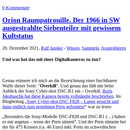
0 Kommentare
Orion Raumpatrouille. Der 1966 in SW
ausgestrahlte Siebenteiler mit gewissem
Kultstatus
20. Dezember 2021,
Ralf Jannke
-
Wissen
,
Sammeln
,
Ausprobieren
Und was hat das mit einer Digitalkameras zu tun?
Genau erinnere ich mich an die Bezeichnung einer furchtbaren
Waffe dieser Serie: "
Overkill
". Und genau das fällt mir beim
Anblick der Sony Cyber-shot DSC-R1 ein – Overkill.
Boris
Jakubaschk hat diese Kamera bereits vollständig beschrieben
. Im
Blogbeitrag „
Sony Cyber-shot DSC F828 – Lange gesucht und
dann endlich zum genehmen Preis gefunden!
“ war zu lesen:
„Besonders die Sony-Modelle DSC-F828 und DSC-R1 (…) haben
es mir angetan – wenn der Preis stimmt“. Und der Preis stimmte bei
der für 475 Kronen (ca. 46 Euro) inkl. Porto im schwedischen