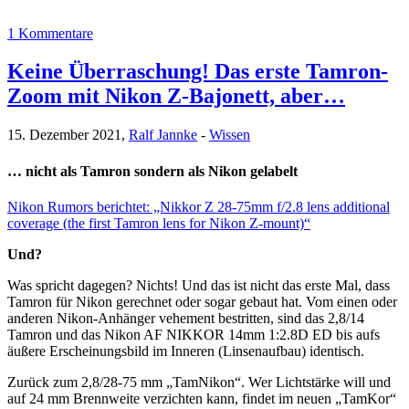
1 Kommentare
Keine Überraschung! Das erste Tamron-
Zoom mit Nikon Z-Bajonett, aber…
15. Dezember 2021,
Ralf Jannke
-
Wissen
… nicht als Tamron sondern als Nikon gelabelt
Nikon Rumors berichtet: „Nikkor Z 28-75mm f/2.8 lens additional
coverage (the first Tamron lens for Nikon Z-mount)“
Und?
Was spricht dagegen? Nichts! Und das ist nicht das erste Mal, dass
Tamron für Nikon gerechnet oder sogar gebaut hat. Vom einen oder
anderen Nikon-Anhänger vehement bestritten, sind das 2,8/14
Tamron und das Nikon AF NIKKOR 14mm 1:2.8D ED bis aufs
äußere Erscheinungsbild im Inneren (Linsenaufbau) identisch.
Zurück zum 2,8/28-75 mm „TamNikon“. Wer Lichtstärke will und
auf 24 mm Brennweite verzichten kann, findet im neuen „TamKor“