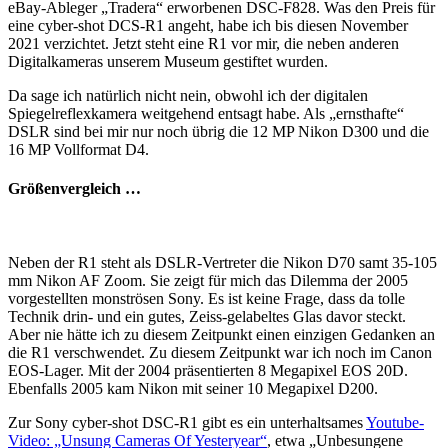
eBay-Ableger „Tradera“ erworbenen DSC-F828. Was den Preis für
eine cyber-shot DCS-R1 angeht, habe ich bis diesen November
2021 verzichtet. Jetzt steht eine R1 vor mir, die neben anderen
Digitalkameras unserem Museum gestiftet wurden.
Da sage ich natürlich nicht nein, obwohl ich der digitalen
Spiegelreflexkamera weitgehend entsagt habe. Als „ernsthafte“
DSLR sind bei mir nur noch übrig die 12 MP Nikon D300 und die
16 MP Vollformat D4.
Größenvergleich …
Neben der R1 steht als DSLR-Vertreter die Nikon D70 samt 35-105
mm Nikon AF Zoom. Sie zeigt für mich das Dilemma der 2005
vorgestellten monströsen Sony. Es ist keine Frage, dass da tolle
Technik drin- und ein gutes, Zeiss-gelabeltes Glas davor steckt.
Aber nie hätte ich zu diesem Zeitpunkt einen einzigen Gedanken an
die R1 verschwendet. Zu diesem Zeitpunkt war ich noch im Canon
EOS-Lager. Mit der 2004 präsentierten 8 Megapixel EOS 20D.
Ebenfalls 2005 kam Nikon mit seiner 10 Megapixel D200.
Zur Sony cyber-shot DSC-R1 gibt es ein unterhaltsames
Youtube-
Video: „Unsung Cameras Of Yesteryear“
, etwa „Unbesungene