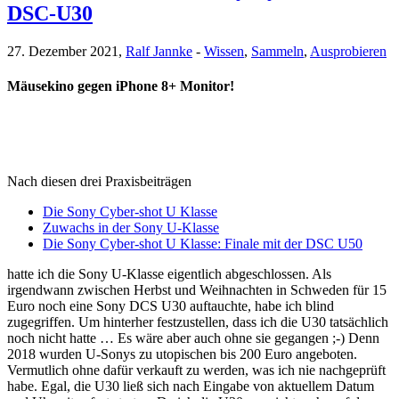
DSC-U30
27. Dezember 2021,
Ralf Jannke
-
Wissen
,
Sammeln
,
Ausprobieren
Mäusekino gegen iPhone 8+ Monitor!
Nach diesen drei Praxisbeiträgen
Die Sony Cyber-shot U Klasse
Zuwachs in der Sony U-Klasse
Die Sony Cyber-shot U Klasse: Finale mit der DSC U50
hatte ich die Sony U-Klasse eigentlich abgeschlossen. Als
irgendwann zwischen Herbst und Weihnachten in Schweden für 15
Euro noch eine Sony DCS U30 auftauchte, habe ich blind
zugegriffen. Um hinterher festzustellen, dass ich die U30 tatsächlich
noch nicht hatte … Es wäre aber auch ohne sie gegangen ;-) Denn
2018 wurden U-Sonys zu utopischen bis 200 Euro angeboten.
Vermutlich ohne dafür verkauft zu werden, was ich nie nachgeprüft
habe. Egal, die U30 ließ sich nach Eingabe von aktuellem Datum