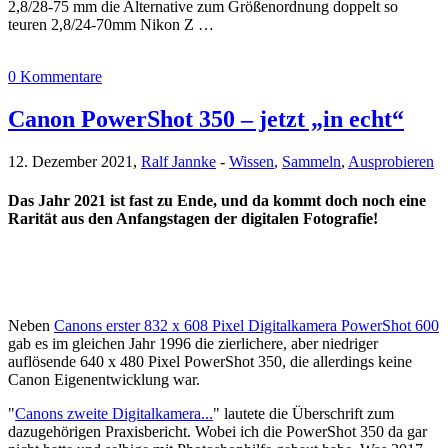
2,8/28-75 mm die Alternative zum Größenordnung doppelt so
teuren 2,8/24-70mm Nikon Z …
0 Kommentare
Canon PowerShot 350 – jetzt „in echt“
12. Dezember 2021,
Ralf Jannke
-
Wissen
,
Sammeln
,
Ausprobieren
Das Jahr 2021 ist fast zu Ende, und da kommt doch noch eine
Rarität aus den Anfangstagen der digitalen Fotografie!
Neben
Canons erster 832 x 608 Pixel Digitalkamera PowerShot 600
gab es im gleichen Jahr 1996 die zierlichere, aber niedriger
auflösende 640 x 480 Pixel PowerShot 350, die allerdings keine
Canon Eigenentwicklung war.
"
Canons zweite Digitalkamera...
" lautete die Überschrift zum
dazugehörigen Praxisbericht. Wobei ich die PowerShot 350 da gar