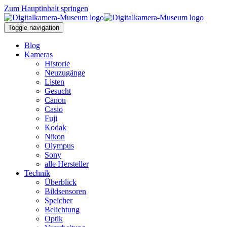
Zum Hauptinhalt springen
Toggle navigation
Blog
Kameras
Historie
Neuzugänge
Listen
Gesucht
Canon
Casio
Fuji
Kodak
Nikon
Olympus
Sony
alle Hersteller
Technik
Überblick
Bildsensoren
Speicher
Belichtung
Optik