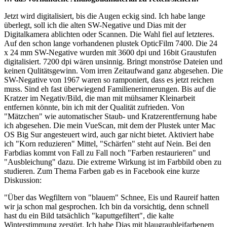
Jetzt wird digitalisiert, bis die Augen eckig sind. Ich habe lange
überlegt, soll ich die alten SW-Negative und Dias mit der
Digitalkamera ablichten oder Scannen. Die Wahl fiel auf letzteres.
Auf den schon lange vorhandenen plustek OpticFilm 7400. Die 24
x 24 mm SW-Negative wurden mit 3600 dpi und 16bit Graustufen
digitalisiert. 7200 dpi wären unsinnig. Bringt monströse Dateien und
keinen Qulitätsgewinn. Vom irren Zeitaufwand ganz abgesehen. Die
SW-Negative von 1967 waren so ramponiert, dass es jetzt reichen
muss. Sind eh fast überwiegend Familienerinnerungen. Bis auf die
Kratzer im Negativ/Bild, die man mit mühsamer Kleinarbeit
entfernen könnte, bin ich mit der Qualität zufrieden. Von
"Mätzchen" wie automatischer Staub- und Kratzerentfernung habe
ich abgesehen. Die mein VueScan, mit dem der Plustek unter Mac
OS Big Sur angesteuert wird, auch gar nicht bietet. Aktiviert habe
ich "Korn reduzieren" Mittel, "Schärfen" steht auf Nein. Bei den
Farbdias kommt von Fall zu Fall noch "Farben restaurieren" und
"Ausbleichung" dazu. Die extreme Wirkung ist im Farbbild oben zu
studieren. Zum Thema Farben gab es in Facebook eine kurze
Diskussion:
"Über das Wegfiltern von "blauem" Schnee, Eis und Raureif hatten
wir ja schon mal gesprochen. Ich bin da vorsichtig, denn schnell
hast du ein Bild tatsächlich "kaputtgefiltert", die kalte
Winterstimmung zerstört. Ich habe Dias mit blaugraubleifarbenem