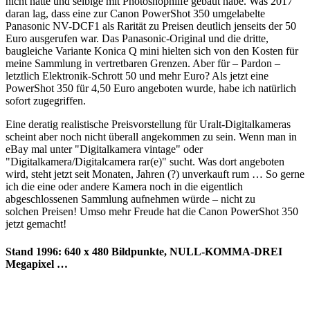
nicht hatte und selbige mit Photoshophilfe gebaut habe. Was 2017
daran lag, dass eine zur Canon PowerShot 350 umgelabelte
Panasonic NV-DCF1 als Rarität zu Preisen deutlich jenseits der 50
Euro ausgerufen war. Das Panasonic-Original und die dritte,
baugleiche Variante Konica Q mini hielten sich von den Kosten für
meine Sammlung in vertretbaren Grenzen. Aber für – Pardon –
letztlich Elektronik-Schrott 50 und mehr Euro? Als jetzt eine
PowerShot 350 für 4,50 Euro angeboten wurde, habe ich natürlich
sofort zugegriffen.
Eine deratig realistische Preisvorstellung für Uralt-Digitalkameras
scheint aber noch nicht überall angekommen zu sein. Wenn man in
eBay mal unter "Digitalkamera vintage" oder
"Digitalkamera/Digitalcamera rar(e)" sucht. Was dort angeboten
wird, steht jetzt seit Monaten, Jahren (?) unverkauft rum … So gerne
ich die eine oder andere Kamera noch in die eigentlich
abgeschlossenen Sammlung aufnehmen würde – nicht zu
solchen Preisen! Umso mehr Freude hat die Canon PowerShot 350
jetzt gemacht!
Stand 1996: 640 x 480 Bildpunkte, NULL-KOMMA-DREI
Megapixel …