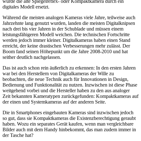
wurde die alte Spiegelreflex- oder Kompaktkamera durch ein
digitales Modell ersetzt.
Während die meisten analogen Kameras viele Jahre, teilweise auch
Jahrzehnte lang genutzt wurden, landen die meisten Digitalknipsen
nach drei bis vier Jahren in der Schublade und müssen einem
leistungsfähigeren Modell weichen. Die technischen Fortschritte
werden jedoch immer kleiner. Digitalkameras haben einen Stand
erreicht, der keine drastischen Verbesserungen mehr zulässt. Der
Boom fand seinen Höhepunkt um die Jahre 2008-2010 und hat
seither deutlich nachgelassen.
Das ist auch schon rein äußerlich zu erkennen: In den ersten Jahren
war bei den Herstellern von Digitalkameras der Wille zu
beobachten, die neue Technik auch für Innovationen in Design,
Bedienung und Funktionalität zu nutzen. Inzwischen ist diese Phase
weitgehend vorbei und die Hersteller haben zu den aus analoger
Zeit bekannten Kameratypen zurückgefunden: Kompaktkameras auf
der einen und Systemkameras auf der anderen Seite.
Die in Smartphones eingebauten Kameras sind inzwischen jedoch
so gut, dass sie Kompaktkameras die Existenzberechtigung geraubt
haben. Wozu ein separates Gerät kaufen, wenn man vergleichbare
Bilder auch mit dem Handy hinbekommt, das man zudem immer in
der Tasche hat?