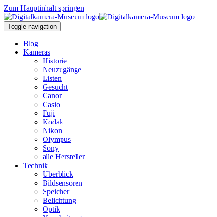
Zum Hauptinhalt springen
Toggle navigation
Blog
Kameras
Historie
Neuzugänge
Listen
Gesucht
Canon
Casio
Fuji
Kodak
Nikon
Olympus
Sony
alle Hersteller
Technik
Überblick
Bildsensoren
Speicher
Belichtung
Optik