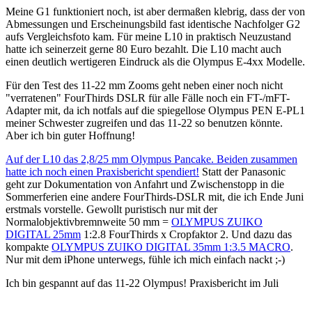
Meine G1 funktioniert noch, ist aber dermaßen klebrig, dass der von
Abmessungen und Erscheinungsbild fast identische Nachfolger G2
aufs Vergleichsfoto kam. Für meine L10 in praktisch Neuzustand
hatte ich seinerzeit gerne 80 Euro bezahlt. Die L10 macht auch
einen deutlich wertigeren Eindruck als die Olympus E-4xx Modelle.
Für den Test des 11-22 mm Zooms geht neben einer noch nicht
"verratenen" FourThirds DSLR für alle Fälle noch ein FT-/mFT-
Adapter mit, da ich notfals auf die spiegellose Olympus PEN E-PL1
meiner Schwester zugreifen und das 11-22 so benutzen könnte.
Aber ich bin guter Hoffnung!
Auf der L10 das 2,8/25 mm Olympus Pancake. Beiden zusammen
hatte ich noch einen Praxisbericht spendiert!
Statt der Panasonic
geht zur Dokumentation von Anfahrt und Zwischenstopp in die
Sommerferien eine andere FourThirds-DSLR mit, die ich Ende Juni
erstmals vorstelle. Gewollt puristisch nur mit der
Normalobjektivbremnweite 50 mm =
OLYMPUS ZUIKO
DIGITAL 25mm
1:2.8 FourThirds x Cropfaktor 2. Und dazu das
kompakte
OLYMPUS ZUIKO DIGITAL 35mm 1:3.5 MACRO
.
Nur mit dem iPhone unterwegs, fühle ich mich einfach nackt ;-)
Ich bin gespannt auf das 11-22 Olympus! Praxisbericht im Juli