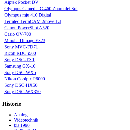
Aiptek Pocket DV
Olympus Camedia C-460 Zoom del Sol
Olympus mju 410 Digital
Terratec TerraCAM 2move 1.3
Canon PowerShot A520
Casio QV-700
Minolta Dimage E323
Sony MVC-FD71
Ricoh RDC-i500
Sony DSC-TX1
Samsung GX-10
Sony DSC-WX5
Nikon Coolpix P6000
Sony DSC-HX50
Sony DSC-WX350
Historie
Analog...
Videotechnik
bis 1990