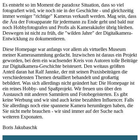
Es entsteht so im Moment die paradoxe Situation, dass so viel
fotografiert wird, wie noch nie in der Geschichte - und gleichzeitig
immer weniger "richtige" Kameras verkauft werden. Mag sein, dass
die Ära der Fotoapparate für jedermann zu Ende geht und bald nur
noch Hobbyfotografen und Profis als Kamerakäufer übrig bleiben.
Deswegen ist nicht zu früh, die "wilden Jahre" der Digitalkamera-
Entwicklung zu dokumentieren.
Diese Homepage war anfangs vor allem als virtuelles Museum
meiner Kamerasammlung gedacht. Inzwischen ist daraus ein Projekt
geworden, bei dem ein wachsender Kreis von Autoren tolle Beiträge
zur Digitalkamera-Geschichte beisteuert. Den weitaus größten
Anteil daran hat Ralf Jannke, der mit seinen Praxisbeiträgen die
verschiedensten Themen detailliert behandelt und großartig
bebildert. Was sich allerdings nicht geändert hat: Die Homepage ist
ein reines Hobby- und Spaßprojekt. Wir freuen uns über den
Austausch mit anderen Sammlern und Fotobegeisterten. Es gibt
keine Werbung und wir sind auch keine bezahlten Influencer. Falls
Sie allerdings noch eine spannene Kamera herumliegen haben, die
Sie nicht mehr brauchen - wir sind immer auf der Suche nach
weiteren Exponaten.
Boris Jakubaschk