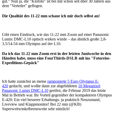
gut." Nun ja, die "Klofoto" ist bei mir schon seit über 30 Jahren aus
dem "Verteiler" geflogen.
Die Qualität des 11-22 mm schaue ich mir doch selbst an!
Gibt einen Eindruck, wie das 11-22 mm Zoom auf einer Panasonic
Lumix DMC-L10 optisch wirken würde – das ähnlich große 2,8-
3,5/14-54 mm Olympus auf der L10.
Da ich das 11-22 mm Zoom erst in der letzten Juniwoche in den
Händen habe, muss eine FourThirds-DSLR mit ins "Fotoreise-
Expeditions-Gepäck"
Ich hatte zunächst an meine
ramponierte 5 Euro Olympus E-
420
gedacht, und wollte dann zur abgebildeten
10 Megapixel
Panasonic Lumix DMC-L10
greifen, die Februar 2019 das letzte
Mal in Betrieb war. Ihr Vorteil gegenüber der kompakteren Olympus
E-420: Ein viel besserer Erhaltungs- ja praktisch Neuzustand,
Liveview und Klappmonitor! Bei 22 mm (@KB)
Superweitwinkelbrennweite sehr nützlich!