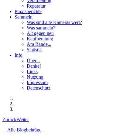
Verarbeitung
Reparatur
Praxisberichte
Sammeln
Was sind alte Kameras wert?
Was sammeln?
Alt gegen neu
Kaufberatung
Am Rande...
Statistik
Info
Über...
Danke!
Links
Nutzung
Impressum
Datenschutz
Zurück
Weiter
Alle Blogbeiträge