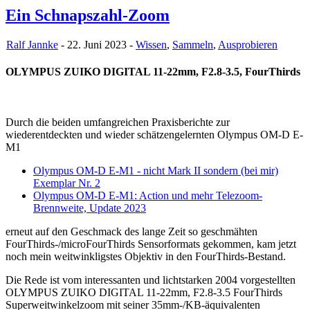
Ein Schnapszahl-Zoom
Ralf Jannke
- 22. Juni 2023 -
Wissen
,
Sammeln
,
Ausprobieren
OLYMPUS ZUIKO DIGITAL 11-22mm, F2.8-3.5, FourThirds
Durch die beiden umfangreichen Praxisberichte zur
wiederentdeckten und wieder schätzengelernten Olympus OM-D E-
M1
Olympus OM-D E-M1 - nicht Mark II sondern (bei mir)
Exemplar Nr. 2
Olympus OM-D E-M1: Action und mehr Telezoom-
Brennweite, Update 2023
erneut auf den Geschmack des lange Zeit so geschmähten
FourThirds-/microFourThirds Sensorformats gekommen, kam jetzt
noch mein weitwinkligstes Objektiv in den FourThirds-Bestand.
Die Rede ist vom interessanten und lichtstarken 2004 vorgestellten
OLYMPUS ZUIKO DIGITAL 11-22mm, F2.8-3.5 FourThirds
Superweitwinkelzoom mit seiner 35mm-/KB-äquivalenten