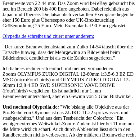
Brennweite von 22-44 mm. Das Zoom wird bei eBay gebraucht bis
neu im Bereich 200 bis 400 Euro angeboten. Dabei reichlich aus
Japan und Übersee. Die tatsächlich verkauften Exemplare liegen bei
eher 150 Euro plus Überseeprto oder UK-Brexitzuschlag
Größenordnung 25 Euro. Mein Exemplar hat 90 Euro gekostet.
Olypedia.de schreibt und zitiert unter anderem:
"Der kurze Brennweitenabstand zum Zuiko 14-54 täuscht über die
Tatsache hinweg, dass der Mehrgewinn an Bildwinkel beim
Bildeindruck deutlicher ist als es die Zahlen suggerieren."
Ich habe es rechnerisch einfach mit meinen vorhandenen
Zooms OLYMPUS ZUIKO DIGITAL 12-60mm 1:3.5-6.3 EZ ED
MSC (microFourThirds) und OLYMPUS ZUIKO DIGITAL 12-
60mm 1:2,8-4 ED SWD SUPERSONIC WAVE DRIVE
(FourThirds) verglichen. Es ist natürlich nur 1 mm
Brennweitenunterschied, aber ein Gewinn von 5 Grad Bildwinkel.
Und nochmal Olypedia.de:
"Wie bislang alle Objektive aus der
Pro-Reihe von Olympus ist das ZUIKO 11-22 spritzwasser- und
staubgeschützt." Und aus dem Testbericht der Colorfoto: "Ein
weniger extremes Weitwinkel-Zoom: Zudem ist hier bei 11 mm nur
die Mitte wirklich scharf. Auch durch Abblenden lässt sich in den
Randbereichen nichts verbessern. Ab der mittleren Brennweite recht