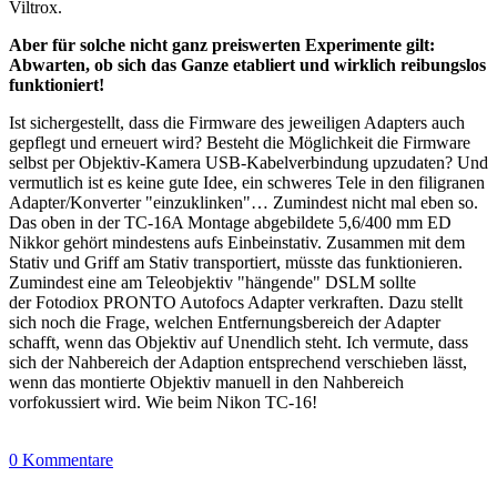
Viltrox.
Aber für solche nicht ganz preiswerten Experimente gilt:
Abwarten, ob sich das Ganze etabliert und wirklich reibungslos
funktioniert!
Ist sichergestellt, dass die Firmware des jeweiligen Adapters auch
gepflegt und erneuert wird? Besteht die Möglichkeit die Firmware
selbst per Objektiv-Kamera USB-Kabelverbindung upzudaten? Und
vermutlich ist es keine gute Idee, ein schweres Tele in den filigranen
Adapter/Konverter "einzuklinken"… Zumindest nicht mal eben so.
Das oben in der TC-16A Montage abgebildete 5,6/400 mm ED
Nikkor gehört mindestens aufs Einbeinstativ. Zusammen mit dem
Stativ und Griff am Stativ transportiert, müsste das funktionieren.
Zumindest eine am Teleobjektiv "hängende" DSLM sollte
der Fotodiox PRONTO Autofocs Adapter verkraften. Dazu stellt
sich noch die Frage, welchen Entfernungsbereich der Adapter
schafft, wenn das Objektiv auf Unendlich steht. Ich vermute, dass
sich der Nahbereich der Adaption entsprechend verschieben lässt,
wenn das montierte Objektiv manuell in den Nahbereich
vorfokussiert wird. Wie beim Nikon TC-16!
0 Kommentare