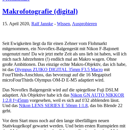
Makrofotografie (digital)
15. April 2020,
Ralf Jannke
-
Wissen
,
Ausprobieren
Seit Ewigkeiten liegt da für einen Zehner vom Flohmarkt
mitgenommen, ein Novoflex-Balgengerät mit Nikon F-Bajonett
ungenutzt rum! Da wir jetzt mehr Zeit als uns lieb ist haben, will ich
mich nach Jahrzehnten (!) endlich mal an Makro wagen. Ohne
große Ambitionen. Das einzige echte Makro-Objektiv, das ich habe,
ist das
Olympus ZUIKO DIGITAL 35mm F3.5 Macro
mit
FourThirds-Anschluss, das bevorzugt auf die 16 Megapixel
microFourThirds Olympus OM-D E-M5 adaptiert wird.
Das Novoflex Balgengerät wird auf die spiegellose Fuji DSLM
adaptiert. Als Objektive habe ich das
Nikon GN AUTO NIKKOR
1:2.8 f=45mm
vorgesehen, weil es sich auf f/32 abblenden lässt.
Und das
Nikon LENS SERIES E 50mm 1:1.8
, das bis Blende 22
geht.
Vor dem Start muss noch auf den lange überfälligen neuen
Stativkugelkopf gewartet werden. Und beim ersten Rumspielen mit