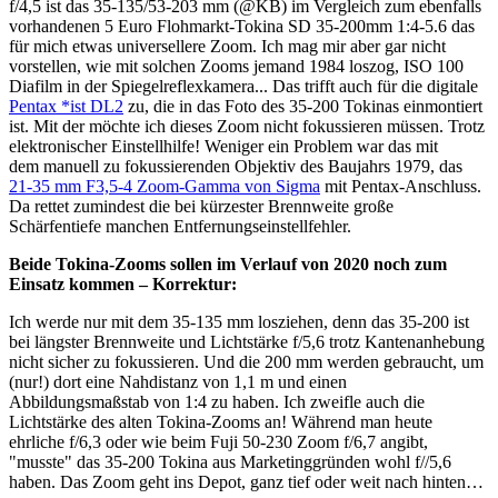
f/4,5 ist das 35-135/53-203 mm (@KB) im Vergleich zum ebenfalls
vorhandenen 5 Euro Flohmarkt-Tokina SD 35-200mm 1:4-5.6 das
für mich etwas universellere Zoom. Ich mag mir aber gar nicht
vorstellen, wie mit solchen Zooms jemand 1984 loszog, ISO 100
Diafilm in der Spiegelreflexkamera... Das trifft auch für die digitale
Pentax *ist DL2
zu, die in das Foto des 35-200 Tokinas einmontiert
ist. Mit der möchte ich dieses Zoom nicht fokussieren müssen. Trotz
elektronischer Einstellhilfe! Weniger ein Problem war das mit
dem manuell zu fokussierenden Objektiv des Baujahrs 1979, das
21-35 mm F3,5-4 Zoom-Gamma von Sigma
mit Pentax-Anschluss.
Da rettet zumindest die bei kürzester Brennweite große
Schärfentiefe manchen Entfernungseinstellfehler.
Beide Tokina-Zooms sollen im Verlauf von 2020 noch zum
Einsatz kommen – Korrektur:
Ich werde nur mit dem 35-135 mm losziehen, denn das 35-200 ist
bei längster Brennweite und Lichtstärke f/5,6 trotz Kantenanhebung
nicht sicher zu fokussieren. Und die 200 mm werden gebraucht, um
(nur!) dort eine Nahdistanz von 1,1 m und einen
Abbildungsmaßstab von 1:4 zu haben. Ich zweifle auch die
Lichtstärke des alten Tokina-Zooms an! Während man heute
ehrliche f/6,3 oder wie beim Fuji 50-230 Zoom f/6,7 angibt,
"musste" das 35-200 Tokina aus Marketinggründen wohl f//5,6
haben. Das Zoom geht ins Depot, ganz tief oder weit nach hinten…