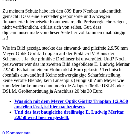
Zu meinem Schutz habe ich den 899 Euro Neubau unkenntlich
gemacht! Dass eine Hersteller-gesponsorte und Anzeigen-
finnanzierte Internetseite Kommentare, die Preisvergleiche zeigen,
nicht veröffentlicht, erklärt sich von selbst. Gut, dass
digicammuseum.de von dieser Seite her vollkommen unabhängig
ist!
Wie im Bild gezeigt, steckte das einwand- und pilzfreie 2,9/50 mm
Meyer Optik Görlitz Trioplan auf der Praktica IV B aus der
Scheune… Ja, der primitive Dreilinser ist unvergütet. Und? Noch
preiswerter war das im zweiten Bild abgebildete E. Ludwig Meritar
2.9/50. Es hat auf einem Flohmarkt 4 Euro gekostet! Technisch
ebenfalls einwandfrei! Keine schwergängige Scharfeinstellung,
keine verölte Blende, kein Linsenpilz (Fungus)! Zum Meyer wie
zum Meritar kommen dann noch die Adapter für die DSLR oder
DSLM, Größenordnung ja Anschluss 20 bis 30 Euro.
Was sich mit dem Meyer-Optik Görlitz Trioplan 1:2.9/50
anstellen lässt, ist hier nachzulesen.
Und das fast baugleiche dreilinsige E. Ludwig Meritar
2.9/50 wird hier vorgestellt.
0 Kommentare