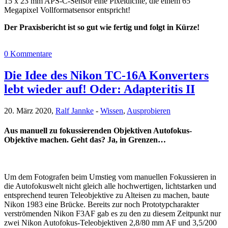
15 x 23 mm APS-C-Sensor eine Pixeldichte, die einem 65
Megapixel Vollformatsensor entspricht!
Der Praxisbericht ist so gut wie fertig und folgt in Kürze!
0 Kommentare
Die Idee des Nikon TC-16A Konverters
lebt wieder auf! Oder: Adapteritis II
20. März 2020,
Ralf Jannke
-
Wissen
,
Ausprobieren
Aus manuell zu fokussierenden Objektiven Autofokus-
Objektive machen. Geht das? Ja, in Grenzen…
Um dem Fotografen beim Umstieg vom manuellen Fokussieren in
die Autofokuswelt nicht gleich alle hochwertigen, lichtstarken und
entsprechend teuren Teleobjektive zu Alteisen zu machen, baute
Nikon 1983 eine Brücke. Bereits zur noch Prototypcharakter
verströmenden Nikon F3AF gab es zu den zu diesem Zeitpunkt nur
zwei Nikon Autofokus-Teleobjektiven 2,8/80 mm AF und 3,5/200