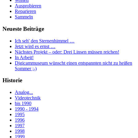
Wissen
Ausprobieren
Reparieren
Sammeln
Neueste Beiträge
Ich seh' den Sternenhimmel …
Jetzt wird es ernst …
Nächstes Projekt – oder: Drei Linsen müssen reichen!
In Arbeit!
Digicammuseum wünscht einen entspannten nicht zu heißen
Sommer ;-)
Historie
Analog...
Videotechnik
bis 1990
1990 - 1994
1995
1996
1997
1998
1999