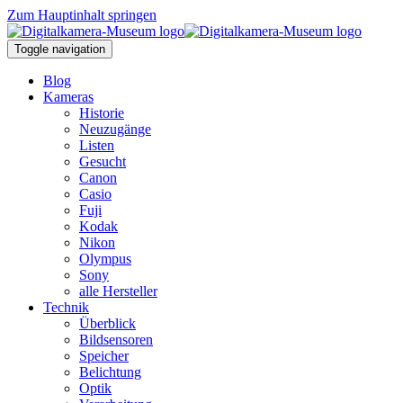
Zum Hauptinhalt springen
Toggle navigation
Blog
Kameras
Historie
Neuzugänge
Listen
Gesucht
Canon
Casio
Fuji
Kodak
Nikon
Olympus
Sony
alle Hersteller
Technik
Überblick
Bildsensoren
Speicher
Belichtung
Optik