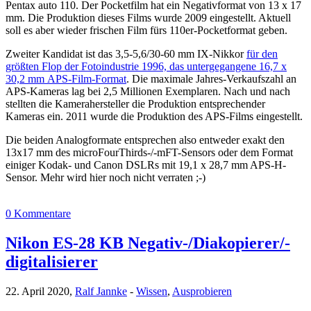
Pentax auto 110. Der Pocketfilm hat ein Negativformat von 13 x 17
mm. Die Produktion dieses Films wurde 2009 eingestellt. Aktuell
soll es aber wieder frischen Film fürs 110er-Pocketformat geben.
Zweiter Kandidat ist das 3,5-5,6/30-60 mm IX-Nikkor
für den
größten Flop der Fotoindustrie 1996, das untergegangene 16,7 x
30,2 mm APS-Film-Format
. Die maximale Jahres-Verkaufszahl an
APS-Kameras lag bei 2,5 Millionen Exemplaren. Nach und nach
stellten die Kamerahersteller die Produktion entsprechender
Kameras ein. 2011 wurde die Produktion des APS-Films eingestellt.
Die beiden Analogformate entsprechen also entweder exakt den
13x17 mm des microFourThirds-/-mFT-Sensors oder dem Format
einiger Kodak- und Canon DSLRs mit 19,1 x 28,7 mm APS-H-
Sensor. Mehr wird hier noch nicht verraten ;-)
0 Kommentare
Nikon ES-28 KB Negativ-/Diakopierer/-
digitalisierer
22. April 2020,
Ralf Jannke
-
Wissen
,
Ausprobieren