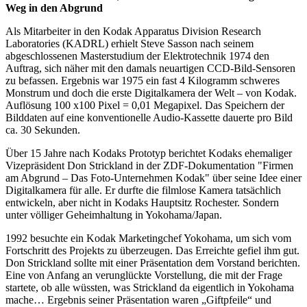
Weg in den Abgrund
Als Mitarbeiter in den Kodak Apparatus Division Research
Laboratories (KADRL) erhielt Steve Sasson nach seinem
abgeschlossenen Masterstudium der Elektrotechnik 1974 den
Auftrag, sich näher mit den damals neuartigen CCD-Bild-Sensoren
zu befassen. Ergebnis war 1975 ein fast 4 Kilogramm schweres
Monstrum und doch die erste Digitalkamera der Welt – von Kodak.
Auflösung 100 x100 Pixel = 0,01 Megapixel. Das Speichern der
Bilddaten auf eine konventionelle Audio-Kassette dauerte pro Bild
ca. 30 Sekunden.
Über 15 Jahre nach Kodaks Prototyp berichtet Kodaks ehemaliger
Vizepräsident Don Strickland in der ZDF-Dokumentation "Firmen
am Abgrund – Das Foto-Unternehmen Kodak" über seine Idee einer
Digitalkamera für alle. Er durfte die filmlose Kamera tatsächlich
entwickeln, aber nicht in Kodaks Hauptsitz Rochester. Sondern
unter völliger Geheimhaltung in Yokohama/Japan.
1992 besuchte ein Kodak Marketingchef Yokohama, um sich vom
Fortschritt des Projekts zu überzeugen. Das Erreichte gefiel ihm gut.
Don Strickland sollte mit einer Präsentation dem Vorstand berichten.
Eine von Anfang an verunglückte Vorstellung, die mit der Frage
startete, ob alle wüssten, was Strickland da eigentlich in Yokohama
mache… Ergebnis seiner Präsentation waren „Giftpfeile“ und