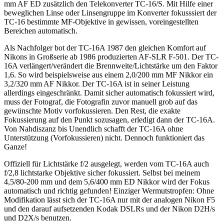
mm AF ED zusätzlich den Telekonverter TC-16/S. Mit Hilfe einer
beweglichen Linse oder Linsengruppe im Konverter fokusssiert der
TC-16 bestimmte MF-Objektive in gewissen, voreingestellten
Bereichen automatisch.
Als Nachfolger bot der TC-16A 1987 den gleichen Komfort auf
Nikons in Großserie ab 1986 produzierten AF-SLR F-501. Der TC-
16A verlängert/verändert die Brennweite/Lichtstärke um den Faktor
1,6. So wird beispielsweise aus einem 2,0/200 mm MF Nikkor ein
3,2/320 mm AF Nikkor. Der TC-16A ist in seiner Leistung
allerdings eingeschränkt. Damit sicher automatisch fokussiert wird,
muss der Fotograf, die Fotografin zuvor manuell grob auf das
gewünschte Motiv vorfokussieren. Den Rest, die exakte
Fokussierung auf den Punkt sozusagen, erledigt dann der TC-16A.
Von Nahdiszanz bis Unendlich schafft der TC-16A ohne
Unterstützung (Vorfokussieren) nicht. Dennoch funktioniert das
Ganze!
Offiziell für Lichtstärke f/2 ausgelegt, werden vom TC-16A auch
f/2,8 lichtstarke Objektive sicher fokussiert. Selbst bei meinem
4,5/80-200 mm und dem 5,6/400 mm ED Nikkor wird der Fokus
automatisch und richtig gefunden! Einziger Wermutstropfen: Ohne
Modifikation lässt sich der TC-16A nur mit der analogen Nikon F5
und den darauf aufsetzenden Kodak DSLRs und der Nikon D2H/s
und D2X/s benutzen.