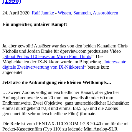
(1996)
24. April 2020,
Ralf Jannke
-
Wissen
,
Sammeln
,
Ausprobieren
Ein ungleicher, unfairer Kampf?
Ja, aber gewollt! Auslöser war das von den beiden Kanadiern Chris
Nicholls und Jordan Drake für dpreview.com produzierte Video
„
Shoot Pentax 110 lenses on Micro Four Thirds
!“ Die
Möglichkeiten der IX-Nikkore wurde im Blogbeitrag „
Interessante
digitale Zweitverwertung von IX-Nikkoren!
“ bereits kurz
angedeutet.
Jetzt also die Ankündigung eine kleinen Wettkampfs…
… zweier Zooms völlig unterschiedlicher Bauart, aber gleicher
Anfangsbrennweite von 20 mm und jeweils 40 oder 60 mm
Endbrennweite. Zwei Objektive ganz unterschiedlicher Lichtstärke:
einmal durchgehend f/2,8 und einmal f/3,5-5,6 und die Zooms
gerechnet für sehr unterschiedliche Film(!)formate.
Die Rede ist vom PENTAX-110 ZOOM 1:2.8 20-40 mm für die mit
Pocket-Kassettenfilm (Typ 110) zu ladende Mini Analog-SLR