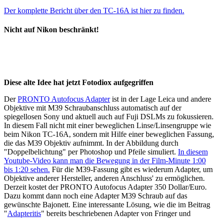
Der komplette Bericht über den TC-16A ist hier zu finden.
Nicht auf Nikon beschränkt!
Diese alte Idee hat jetzt Fotodiox aufgegriffen
Der
PRONTO Autofocus Adapter
ist in der Lage Leica und andere
Objektive mit M39 Schraubanschluss automatisch auf der
spiegellosen Sony und aktuell auch auf Fuji DSLMs zu fokussieren.
In diesem Fall nicht mit einer beweglichen Linse/Linsengruppe wie
beim Nikon TC-16A, sondern mit Hilfe einer beweglichen Fassung,
die das M39 Objektiv aufnimmt. In der Abbildung durch
"Doppelbelichtung" per Photoshop und Pfeile simuliert.
In diesem
Youtube-Video kann man die Bewegung in der Film-Minute 1:00
bis 1:20 sehen.
Für die M39-Fassung gibt es wiederum Adapter, um
Objektive anderer Hersteller, anderen Anschluss' zu ermöglichen.
Derzeit kostet der PRONTO Autofocus Adapter 350 Dollar/Euro.
Dazu kommt dann noch eine Adapter M39 Schraub auf das
gewünschte Bajonett. Eine interessante Lösung, wie die im Beitrag
"
Adapteritis
" bereits beschriebenen Adapter von Fringer und