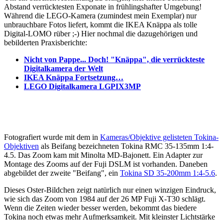
Abstand verrücktesten Exponate in frühlingshafter Umgebung!
Während die LEGO-Kamera (zumindest mein Exemplar) nur
unbrauchbare Fotos liefert, kommt die IKEA Knäppa als tolle
Digital-LOMO rüber ;-) Hier nochmal die dazugehörigen und
bebilderten Praxisberichte:
Nicht von Pappe... Doch! "Knäppa", die verrückteste
Digitalkamera der Welt
IKEA Knäppa Fortsetzung…
LEGO Digitalkamera LGPIX3MP
Fotografiert wurde mit dem in
Kameras/Objektive gelisteten Tokina-
Objektiven
als Beifang bezeichneten Tokina RMC 35-135mm 1:4-
4.5. Das Zoom kam mit Minolta MD-Bajonett. Ein Adapter zur
Montage des Zooms auf der Fuji DSLM ist vorhanden. Daneben
abgebildet der zweite "Beifang", ein
Tokina SD 35-200mm 1:4-5.6
.
Dieses Oster-Bildchen zeigt natürlich nur einen winzigen Eindruck,
wie sich das Zoom von 1984 auf der 26 MP Fuji X-T30 schlägt.
Wenn die Zeiten wieder besser werden, bekommt das biedere
Tokina noch etwas mehr Aufmerksamkeit. Mit kleinster Lichtstärke