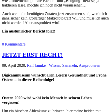
wie „förderliche/optimale Blende“ und „Beugung“ befasse, ja
traktieren lasse, möchte ich noch nicht voraussehen…
Auch wenn die benötigten Zutaten jetzt zusammen sind, werde ich
ganz sicher kein großartiger Makrofotograf! Will und muss ich auch
nicht werden! Aber ausprobiert wird!
Ein ausführlicher Bericht folgt!
0 Kommentare
JETZT ERST RECHT!
09. April 2020,
Ralf Jannke
-
Wissen
,
Sammeln
,
Ausprobieren
Digicammuseum wünscht allen Lesern Gesundheit und Frohe
Ostern – in dieser Reihenfolge!
Ostern 2020 wird wohl kein Mensch in seinem Leben
vergessen!
Um ein bisschen Ablenkung zu bringen, hier meine beiden mit