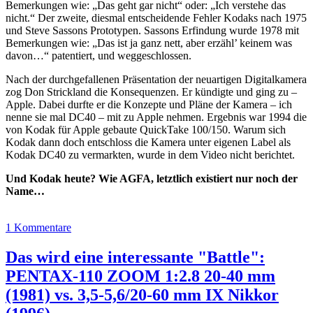
Bemerkungen wie: „Das geht gar nicht“ oder: „Ich verstehe das
nicht.“ Der zweite, diesmal entscheidende Fehler Kodaks nach 1975
und Steve Sassons Prototypen. Sassons Erfindung wurde 1978 mit
Bemerkungen wie: „Das ist ja ganz nett, aber erzähl’ keinem was
davon…“ patentiert, und weggeschlossen.
Nach der durchgefallenen Präsentation der neuartigen Digitalkamera
zog Don Strickland die Konsequenzen. Er kündigte und ging zu –
Apple. Dabei durfte er die Konzepte und Pläne der Kamera – ich
nenne sie mal DC40 – mit zu Apple nehmen. Ergebnis war 1994 die
von Kodak für Apple gebaute QuickTake 100/150. Warum sich
Kodak dann doch entschloss die Kamera unter eigenen Label als
Kodak DC40 zu vermarkten, wurde in dem Video nicht berichtet.
Und Kodak heute? Wie AGFA, letztlich existiert nur noch der
Name…
1 Kommentare
Das wird eine interessante "Battle":
PENTAX-110 ZOOM 1:2.8 20-40 mm
(1981) vs. 3,5-5,6/20-60 mm IX Nikkor