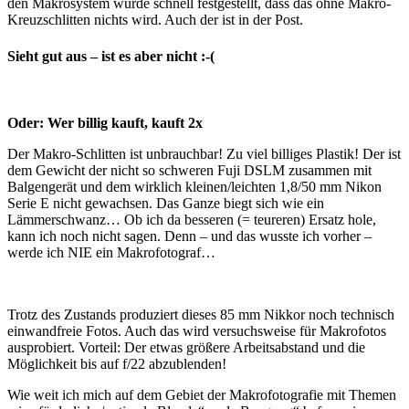
den Makrosystem wurde schnell festgestellt, dass das ohne Makro-
Kreuzschlitten nichts wird. Auch der ist in der Post.
Sieht gut aus – ist es aber nicht :-(
Oder: Wer billig kauft, kauft 2x
Der Makro-Schlitten ist unbrauchbar! Zu viel billiges Plastik! Der ist
dem Gewicht der nicht so schweren Fuji DSLM zusammen mit
Balgengerät und dem wirklich kleinen/leichten 1,8/50 mm Nikon
Serie E nicht gewachsen. Das Ganze biegt sich wie ein
Lämmerschwanz… Ob ich da besseren (= teureren) Ersatz hole,
kann ich noch nicht sagen. Denn – und das wusste ich vorher –
werde ich NIE ein Makrofotograf…
Trotz des Zustands produziert dieses 85 mm Nikkor noch technisch
einwandfreie Fotos. Auch das wird versuchsweise für Makrofotos
ausprobiert. Vorteil: Der etwas größere Arbeitsabstand und die
Möglichkeit bis auf f/22 abzublenden!
Wie weit ich mich auf dem Gebiet der Makrofotografie mit Themen