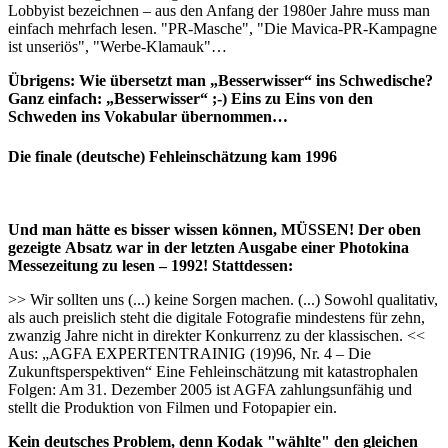
Lobbyist bezeichnen – aus den Anfang der 1980er Jahre muss man
einfach mehrfach lesen. "PR-Masche", "Die Mavica-PR-Kampagne
ist unseriös", "Werbe-Klamauk"…
Übrigens: Wie übersetzt man „Besserwisser“ ins Schwedische?
Ganz einfach: „Besserwisser“ ;-) Eins zu Eins von den
Schweden ins Vokabular übernommen…
Die finale (deutsche) Fehleinschätzung kam 1996
Und man hätte es bisser wissen können, MÜSSEN! Der oben
gezeigte Absatz war in der letzten Ausgabe einer Photokina
Messezeitung zu lesen – 1992!
Stattdessen:
>> Wir sollten uns (...) keine Sorgen machen. (...) Sowohl qualitativ,
als auch preislich steht die digitale Fotografie mindestens für zehn,
zwanzig Jahre nicht in direkter Konkurrenz zu der klassischen. <<
Aus: „AGFA EXPERTENTRAINIG (19)96, Nr. 4 – Die
Zukunftsperspektiven“ Eine Fehleinschätzung mit katastrophalen
Folgen: Am 31. Dezember 2005 ist AGFA zahlungsunfähig und
stellt die Produktion von Filmen und Fotopapier ein.
Kein deutsches Problem, denn Kodak "wählte" den gleichen