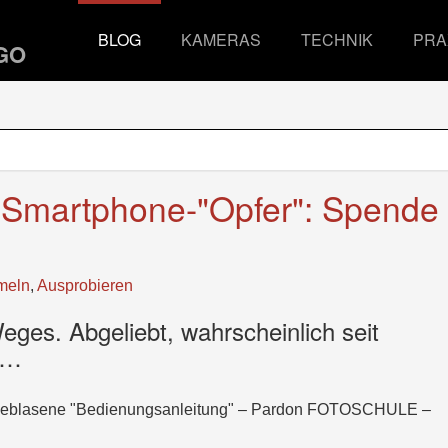
BLOG
KAMERAS
TECHNIK
PRA
n Smartphone-"Opfer": Spende
meln
,
Ausprobieren
ges. Abgeliebt, wahrscheinlich seit
 …
 aufgeblasene "Bedienungsanleitung" – Pardon FOTOSCHULE –