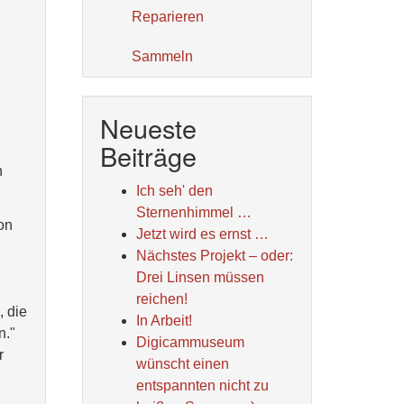
Reparieren
Sammeln
Neueste
Beiträge
h
Ich seh' den
Sternenhimmel …
on
Jetzt wird es ernst …
Nächstes Projekt – oder:
Drei Linsen müssen
reichen!
, die
In Arbeit!
n."
Digicammuseum
r
wünscht einen
entspannten nicht zu