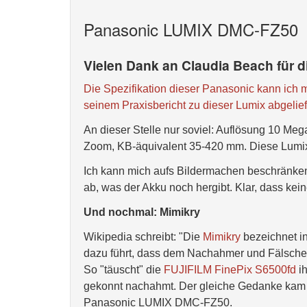
Panasonic LUMIX DMC-FZ50
Vielen Dank an Claudia Beach für 
Die Spezifikation dieser Panasonic kann ich m
seinem Praxisbericht zu dieser Lumix abgelief
An dieser Stelle nur soviel: Auflösung 10 Me
Zoom, KB-äquivalent 35-420 mm. Diese Lumix 
Ich kann mich aufs Bildermachen beschränke
ab, was der Akku noch hergibt. Klar, dass ke
Und nochmal: Mimikry
Wikipedia schreibt: "Die
Mimikry
bezeichnet in
dazu führt, dass dem Nachahmer und Fälscher
So "täuscht" die
FUJIFILM FinePix S6500fd
ih
gekonnt nachahmt. Der gleiche Gedanke kam 
Panasonic LUMIX DMC-FZ50.