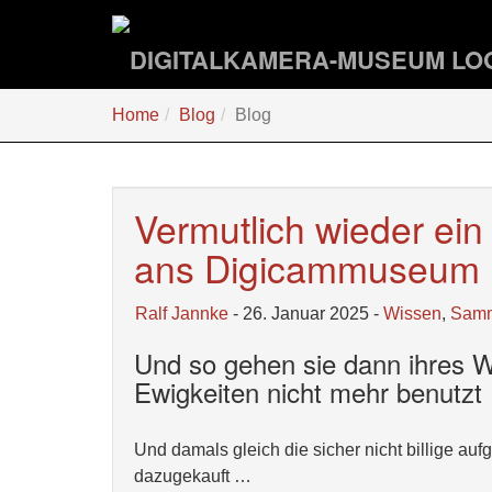
Zum
Hauptinhalt
springen
Sie
Home
Blog
Blog
sind
hier:
Vermutlich wieder ei
ans Digicammuseum
Ralf Jannke
- 26. Januar 2025 -
Wissen
,
Sam
Und so gehen sie dann ihres We
Ewigkeiten nicht mehr benutzt
Und damals gleich die sicher nicht billige
dazugekauft …