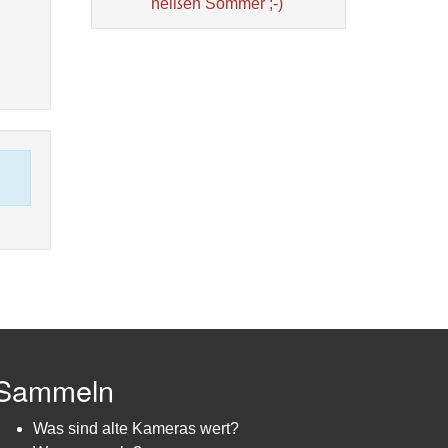
heißen Sommer ;-)
Sammeln
Was sind alte Kameras wert?