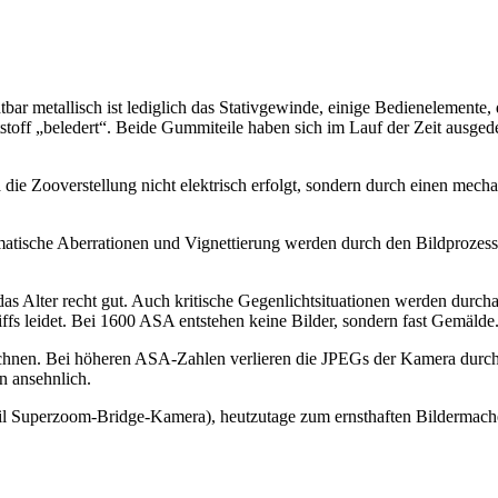
tbar metallisch ist lediglich das Stativgewinde, einige Bedienelement
toff „beledert“. Beide Gummiteile haben sich im Lauf der Zeit ausgedeh
e Zooverstellung nicht elektrisch erfolgt, sondern durch einen mecha
matische Aberrationen und Vignettierung werden durch den Bildprozess
 das Alter recht gut. Auch kritische Gegenlichtsituationen werden durc
ffs leidet. Bei 1600 ASA entstehen keine Bilder, sondern fast Gemälde
zeichnen. Bei höheren ASA-Zahlen verlieren die JPEGs der Kamera durc
 ansehnlich.
(weil Superzoom-Bridge-Kamera), heutzutage zum ernsthaften Bildermac