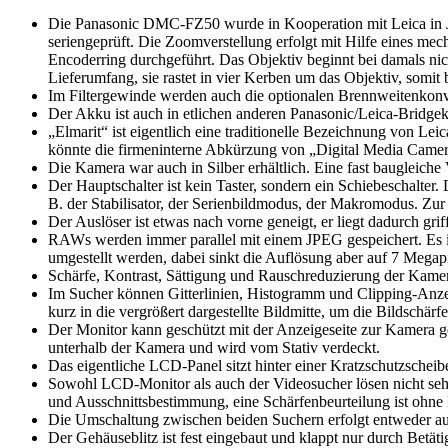
Die Panasonic DMC-FZ50 wurde in Kooperation mit Leica in Ja
seriengeprüft. Die Zoomverstellung erfolgt mit Hilfe eines me
Encoderring durchgeführt. Das Objektiv beginnt bei damals ni
Lieferumfang, sie rastet in vier Kerben um das Objektiv, somit b
Im Filtergewinde werden auch die optionalen Brennweitenkonv
Der Akku ist auch in etlichen anderen Panasonic/Leica-Bridge
„Elmarit“ ist eigentlich eine traditionelle Bezeichnung von L
könnte die firmeninterne Abkürzung von „Digital Media Camer
Die Kamera war auch in Silber erhältlich. Eine fast baugleich
Der Hauptschalter ist kein Taster, sondern ein Schiebeschalter
B. der Stabilisator, der Serienbildmodus, der Makromodus. Zur 
Der Auslöser ist etwas nach vorne geneigt, er liegt dadurch grif
RAWs werden immer parallel mit einem JPEG gespeichert. Es ist
umgestellt werden, dabei sinkt die Auflösung aber auf 7 Megapi
Schärfe, Kontrast, Sättigung und Rauschreduzierung der Kamera
Im Sucher können Gitterlinien, Histogramm und Clipping-Anz
kurz in die vergrößert dargestellte Bildmitte, um die Bildschärf
Der Monitor kann geschützt mit der Anzeigeseite zur Kamera ge
unterhalb der Kamera und wird vom Stativ verdeckt.
Das eigentliche LCD-Panel sitzt hinter einer Kratzschutzscheib
Sowohl LCD-Monitor als auch der Videosucher lösen nicht sehr
und Ausschnittsbestimmung, eine Schärfenbeurteilung ist ohne
Die Umschaltung zwischen beiden Suchern erfolgt entweder aut
Der Gehäuseblitz ist fest eingebaut und klappt nur durch Bet