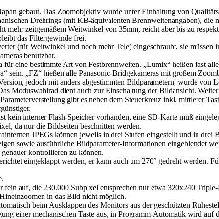
pan gebaut. Das Zoomobjektiv wurde unter Einhaltung von Qualitätsk
chanischen Drehrings (mit KB-äquivalenten Brennweitenangaben), die ma
cht mehr zeitgemäßem Weitwinkel von 35mm, reicht aber bis zu respek
leibt das Filtergewinde frei.
erter (für Weitwinkel und noch mehr Tele) eingeschraubt, sie müsse
kameras benutzbar.
eica für eine bestimmte Art von Festbrennweiten. „Lumix“ heißen fast
a“ sein. „FZ“ hießen alle Panasonic-Bridgekameras mit großem Zoomb
e Version, jedoch mit anders abgestimmten Bildparametern, wurde von L
. Das Moduswahlrad dient auch zur Einschaltung der Bildansicht. Weiterh
Parameterverstellung gibt es neben dem Steuerkreuz inkl. mittlerer Ta
fgünstiger.
 kein interner Flash-Speicher vorhanden, eine SD-Karte muß eingelegt
xel, da nur die Bildseiten beschnitten werden.
internen JPEGs können jeweils in drei Stufen eingestellt und in drei 
eigen sowie ausführliche Bildparameter-Informationen eingeblendet 
e genauer kontrollieren zu können.
richtet eingeklappt werden, er kann auch um 270° gedreht werden. Für 
e.
 fein auf, die 230.000 Subpixel entsprechen nur etwa 320x240 Triple-
 Hineinzoomen in das Bild nicht möglich.
omatisch beim Ausklappen des Monitors aus der geschützten Ruhestell
ätigung einer mechanischen Taste aus, in Programm-Automatik wird auf 