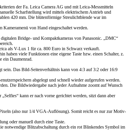
riterien der Fa. Leica Camera AG und mit Leica-Messmitteln
nuelle Scharfstellung wird mittels elektrischem Antrieb und
tablen 420 mm. Die blütenförmige Streulichtblende war im
n im Kameramenü von Hand eingeschaltet werden.
 alle digitalen Bridge- und Kompaktkameras von Panasonic. „DMC“
ereich.
eica als V-Lux 1 für ca. 800 Euro in Schwarz verkauft.
in haben viele Funktionen eine eigene Taste bzw. einen Schalter, z.
ste ein Daumenrad.
 sein. Das Bild-Seitenverhältnis kann von 4:3 auf 3:2 oder 16:9
Benutzerspeichern abgelegt und schnell wieder aufgerufen werden.
werden. Die Bildwiedergabe nach jeder Aufnahme zoomt auf Wunsch
„Selfies“ kann er nach vorne gerichtet werden, sitzt dann aber
Pixeln (also nur 1/4 VGA-Auflösung). Somit reicht es nur zur Motiv-
ung oder manuell durch eine Taste.
die notwendige Blitzabschaltung durch ein rot Blinkendes Symbol im