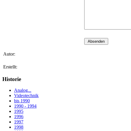
Autor:
Erstellt:
Historie
Analog...
Videotechnik
bis 1990
1990 - 1994
1995
1996
1997
1998