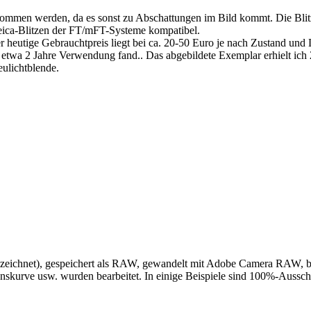
nommen werden, da es sonst zu Abschattungen im Bild kommt. Die Blitz
eica-Blitzen der FT/mFT-Systeme kompatibel.
utige Gebrauchtpreis liegt bei ca. 20-50 Euro je nach Zustand und L
es etwa 2 Jahre Verwendung fand.. Das abgebildete Exemplar erhielt i
eulichtblende.
nzeichnet), gespeichert als RAW, gewandelt mit Adobe Camera RAW, b
onskurve usw. wurden bearbeitet. In einige Beispiele sind 100%-Ausschn