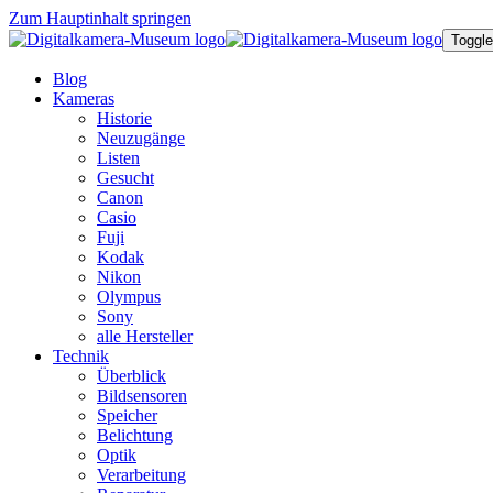
Zum Hauptinhalt springen
Toggle
Blog
Kameras
Historie
Neuzugänge
Listen
Gesucht
Canon
Casio
Fuji
Kodak
Nikon
Olympus
Sony
alle Hersteller
Technik
Überblick
Bildsensoren
Speicher
Belichtung
Optik
Verarbeitung