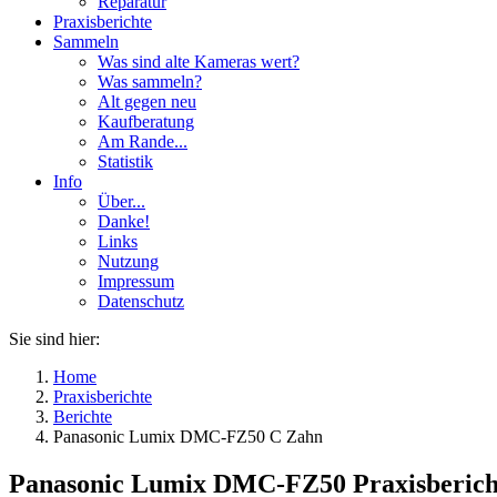
Reparatur
Praxisberichte
Sammeln
Was sind alte Kameras wert?
Was sammeln?
Alt gegen neu
Kaufberatung
Am Rande...
Statistik
Info
Über...
Danke!
Links
Nutzung
Impressum
Datenschutz
Sie sind hier:
Home
Praxisberichte
Berichte
Panasonic Lumix DMC-FZ50 C Zahn
Panasonic Lumix DMC-FZ50 Praxisbericht