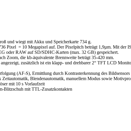
roß und wiegt mit Akku und Speicherkarte 734 g.
6 Pixel = 10 Megapixel auf. Der Pixelpitch beträgt 1,9µm. Mit der I
 JPEG oder RAW auf SD/SDHC-Karten (max. 32 GB) gespeichert.
fach Zoom, die kb-äquivalente Brennweite beträgt 35-420 mm.
 angezeigt, zusätzlich ist ein klapp- und drehbarer 2“ TFT LCD Moni
rfolgung (AF-S), Ermittlung durch Kontrasterkennung des Bildsensors
k Zeitautomatik, Blendenautomatik, manuellem Modus sowie Motivpro
öser mit 10 s Vorlaufzeit
orm-Blitzschuh mit TTL-Zusatzkontakten