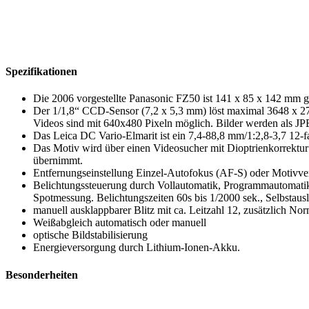
Spezifikationen
Die 2006 vorgestellte Panasonic FZ50 ist 141 x 85 x 142 mm g
Der 1/1,8“ CCD-Sensor (7,2 x 5,3 mm) löst maximal 3648 x 273
Videos sind mit 640x480 Pixeln möglich. Bilder werden als
Das Leica DC Vario-Elmarit ist ein 7,4-88,8 mm/1:2,8-3,7 12-
Das Motiv wird über einen Videosucher mit Dioptrienkorrektur
übernimmt.
Entfernungseinstellung Einzel-Autofokus (AF-S) oder Motivve
Belichtungssteuerung durch Vollautomatik, Programmautomati
Spotmessung. Belichtungszeiten 60s bis 1/2000 sek., Selbstausl
manuell ausklappbarer Blitz mit ca. Leitzahl 12, zusätzlich N
Weißabgleich automatisch oder manuell
optische Bildstabilisierung
Energieversorgung durch Lithium-Ionen-Akku.
Besonderheiten