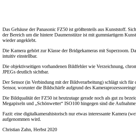
Das Gehäuse der Panasonic FZ50 ist größtenteils aus Kunststoff. Sich
der Bereich um die hintere Daumenstütze ist mit gummiartigem Kunsts
wieder angeklebt.
Die Kamera gehört zur Klasse der Bridgekameras mit Superzoom. Da di
intuitiv einstellbar.
Die objektivseitigen vorhandenen Bildfehler wie Verzeichnung, chro
JPEGs deutlich sichtbar.
Der Sensor (in Verbindung mit der Bildverarbeitung) schlägt sich für
Sensor, worunter die Bildschärfe aufgrund des Kameraprozessoreingri
Die Bildqualität der FZ50 ist heutzutage gerade noch als gut zu be
Megapixeln und „Schönwetter“ ISO100 hingegen sind die Aufnahmen
Fazit: eine digitalkamerahistorisch nur etwas interessante Kamera 
aufgenommen wird.
Christian Zahn, Herbst 2020