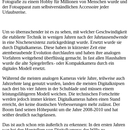
Fotografie zu einem Hobby für Millionen von Menschen wurde und
der Fotoapparat zum selbstverständlichen Accessoire jeder
Urlaubsreise.
Um so überraschender ist es zu sehen, mit welcher Geschwindigkeit
die etablierte Technik in wenigen Jahren nach der Jahrtausendwende
in eine Nischenexistenz zurückgedrängt wurde. Ersetzt wurde sie
durch Digitalkameras. Diese haben in kürzester Zeit eine
atemberaubende Evolution durchlaufen und haben ihre analogen
Vorfahren weitgehend überflüssig gemacht. In fast allen Haushalten
wurde die alte Spiegelreflex- oder Kompaktkamera durch ein
digitales Modell ersetzt.
Während die meisten analogen Kameras viele Jahre, teilweise auch
Jahrzehnte lang genutzt wurden, landen die meisten Digitalknipsen
nach drei bis vier Jahren in der Schublade und müssen einem
leistungsfähigeren Modell weichen. Die technischen Fortschritte
werden jedoch immer kleiner. Digitalkameras haben einen Stand
erreicht, der keine drastischen Verbesserungen mehr zulässt. Der
Boom fand seinen Höhepunkt um die Jahre 2008-2010 und hat
seither deutlich nachgelassen.
Das ist auch schon rein äußerlich zu erkennen: In den ersten Jahren
war bei den Herstellern von Digitalkameras der Wille zu