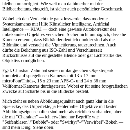
bleiben unkorrigiert. Wie weit man da hinterher mit der
Bildbearbeitung eingreift, ist sicher auch persönlicher Geschmack.
Wobei ich den Verdacht nie ganz loswerde, dass moderne
Systemkameras mit Hilfe Künstlicher Intelligenz, Artificial
Intelligence — KI/AI — doch eine gewisse Autokorrektur des
unbekannten Objektivs versuchen. Sicher nicht unmöglich, dass die
Kamera erkennt, dass Bildränder deutlich dunkler sind als die
Bildmitte und versucht die Vignettierung rauszurechnen. Auch
dürfte die Belichtung aus ISO-Zahl und Verschlusszeit
Rückschlüsse auf die eingestellte Blende oder gar Lichtstärke des
Objektivs ermöglichen.
Egal: Christian Zahn hat seinen umfangreichen Objektivpark
komplett auf spiegellosen Kameras mit 13 x 17 mm
microFourThirds-, 15 x 23 mm APS-C- und 24 x 36 mm
Vollformat-Kameras durchgetestet. Wobei er für seine fotografischen
Zwecke auf Schärfe bis in die Bildecke besteht.
Mich zieht es neben Abbildungsqualität auch ganz klar in die
Spielecke, das Unperfekte, ja Fehlerhafte. Objektive mit besten
Abbildungseigenschaften sind mehr als reichlich vorhanden, aber
die mit "Charakter" — ich erwähne nur Begriffe wie
"Seifenblasen"/"Bubble"- oder "Swirl(y)"-/"Verwirbel"-Bokeh —
sind mein Ding. Siehe oben!