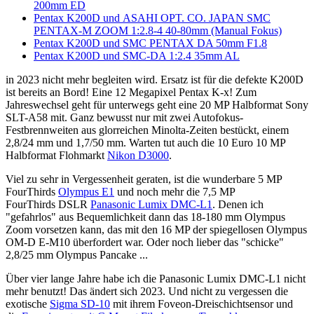
200mm ED
Pentax K200D und ASAHI OPT. CO. JAPAN SMC
PENTAX-M ZOOM 1:2.8-4 40-80mm (Manual Fokus)
Pentax K200D und SMC PENTAX DA 50mm F1.8
Pentax K200D und SMC-DA 1:2.4 35mm AL
in 2023 nicht mehr begleiten wird. Ersatz ist für die defekte K200D
ist bereits an Bord! Eine 12 Megapixel Pentax K-x! Zum
Jahreswechsel geht für unterwegs geht eine 20 MP Halbformat Sony
SLT-A58 mit. Ganz bewusst nur mit zwei Autofokus-
Festbrennweiten aus glorreichen Minolta-Zeiten bestückt, einem
2,8/24 mm und 1,7/50 mm. Warten tut auch die 10 Euro 10 MP
Halbformat Flohmarkt
Nikon D3000
.
Viel zu sehr in Vergessenheit geraten, ist die wunderbare 5 MP
FourThirds
Olympus E1
und noch mehr die 7,5 MP
FourThirds DSLR
Panasonic Lumix DMC-L1
. Denen ich
"gefahrlos" aus Bequemlichkeit dann das 18-180 mm Olympus
Zoom vorsetzen kann, das mit den 16 MP der spiegellosen Olympus
OM-D E-M10 überfordert war. Oder noch lieber das "schicke"
2,8/25 mm Olympus Pancake ...
Über vier lange Jahre habe ich die Panasonic Lumix DMC-L1 nicht
mehr benutzt! Das ändert sich 2023. Und nicht zu vergessen die
exotische
Sigma SD-10
mit ihrem Foveon-Dreischichtsensor und