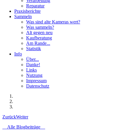
Verarbeitung
Reparatur
Praxisberichte
Sammeln
Was sind alte Kameras wert?
Was sammeln?
Alt gegen neu
Kaufberatung
Am Rande...
Statistik
Info
Über...
Danke!
Links
Nutzung
Impressum
Datenschutz
Zurück
Weiter
Alle Blogbeiträge