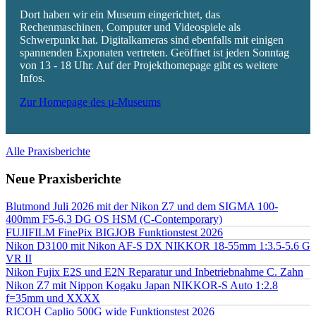
Dort haben wir ein Museum eingerichtet, das
Rechenmaschinen, Computer und Videospiele als
Schwerpunkt hat. Digitalkameras sind ebenfalls mit einigen
spannenden Exponaten vertreten. Geöffnet ist jeden Sonntag
von 13 - 18 Uhr. Auf der Projekthomepage gibt es weitere
Infos.
Zur Homepage des µ-Museums
Alle Praxisberichte
Neue Praxisberichte
Blutmond Juli 2026 mit der Nikon Z7 und dem SIGMA 100-
400mm F5-6,3 DG OS HSM (C-Contemporary)
FUJIFILM FinePix BIGJOB Funktionstest 2026
Nikon D3100 mit Nikon AF-S DX NIKKOR 18-55mm 1:3.5-5.6 G
VR II
Nikon Fujix E2S und E2N Reparatur und Inbetriebnahme C. Zahn
Nikon Z7 mit Nippon Kogaku Japan NIKKOR-S Auto 1:2.8
f=35mm und XXXX
RICOH Caplio 500G wide Funktionstest 2026