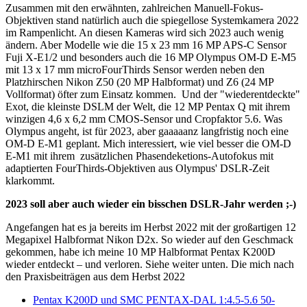
Zusammen mit den erwähnten, zahlreichen Manuell-Fokus-
Objektiven stand natürlich auch die spiegellose Systemkamera 2022
im Rampenlicht. An diesen Kameras wird sich 2023 auch wenig
ändern. Aber Modelle wie die 15 x 23 mm 16 MP APS-C Sensor
Fuji X-E1/2 und besonders auch die 16 MP Olympus OM-D E-M5
mit 13 x 17 mm microFourThirds Sensor werden neben den
Platzhirschen Nikon Z50 (20 MP Halbformat) und Z6 (24 MP
Vollformat) öfter zum Einsatz kommen. Und der "wiederentdeckte"
Exot, die kleinste DSLM der Welt, die 12 MP Pentax Q mit ihrem
winzigen 4,6 x 6,2 mm CMOS-Sensor und Cropfaktor 5.6. Was
Olympus angeht, ist für 2023, aber gaaaaanz langfristig noch eine
OM-D E-M1 geplant. Mich interessiert, wie viel besser die OM-D
E-M1 mit ihrem zusätzlichen Phasendeketions-Autofokus mit
adaptierten FourThirds-Objektiven aus Olympus' DSLR-Zeit
klarkommt.
2023 soll aber auch wieder ein bisschen DSLR-Jahr werden ;-)
Angefangen hat es ja bereits im Herbst 2022 mit der großartigen 12
Megapixel Halbformat Nikon D2x. So wieder auf den Geschmack
gekommen, habe ich meine 10 MP Halbformat Pentax K200D
wieder entdeckt – und verloren. Siehe weiter unten. Die mich nach
den Praxisbeiträgen aus dem Herbst 2022
Pentax K200D und SMC PENTAX-DAL 1:4.5-5.6 50-