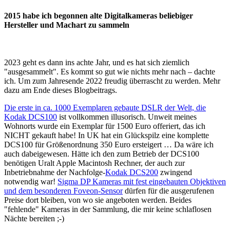
2015 habe ich begonnen alte Digitalkameras beliebiger
Hersteller und Machart zu sammeln
2023 geht es dann ins achte Jahr, und es hat sich ziemlich
"ausgesammelt". Es kommt so gut wie nichts mehr nach – dachte
ich. Um zum Jahresende 2022 freudig überrascht zu werden. Mehr
dazu am Ende dieses Blogbeitrags.
Die erste in ca. 1000 Exemplaren gebaute DSLR der Welt, die
Kodak DCS100
ist vollkommen illusorisch. Unweit meines
Wohnorts wurde ein Exemplar für 1500 Euro offeriert, das ich
NICHT gekauft habe! In UK hat ein Glückspilz eine komplette
DCS100 für Größenordnung 350 Euro ersteigert … Da wäre ich
auch dabeigewesen. Hätte ich den zum Betrieb der DCS100
benötigen Uralt Apple Macintosh Rechner, der auch zur
Inbetriebnahme der Nachfolge-
Kodak DCS200
zwingend
notwendig war!
Sigma DP Kameras mit fest eingebauten Objektiven
und dem besonderen Foveon-Sensor
dürfen für die ausgerufenen
Preise dort bleiben, von wo sie angeboten werden. Beides
"fehlende" Kameras in der Sammlung, die mir keine schlaflosen
Nächte bereiten ;-)