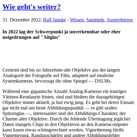
Wie geht's weiter?
31. Dezember 2022,
Ralf Jannke
-
Wissen
,
Sammeln
,
Ausprobieren
In 2022 lag der Schwerpunkt ja unverkennbar oder eher
notgedrungen auf "Altglas"
Gemeint sind bis zu Jahrzehnte-alte Objektive aus der langen
Analogzeit der Fotografie auf Film, adaptiert auf moderne
Systemkameras, bevorzugt die ohne Spiegel — DSLMs.
Während eine gigantische Anzahl Analog-Kameras ein trauriges
Vitrinen-Restdasein fristen, sind und bleiben die dazugehörigen
Objektive immer aktuell, ja fast ewig jung. Es geht bei deren Einsatz
gar nicht mal um beste Abbildungsqualität — es gibt uraltes
Spitzenglas —, interessanter sind der Abbildungs-Charakter, der
Charme alter Objektive. Durch die fehlende Übertragung jeglicher
Daten mangels Chips in den Objektiven an den Kameracomputer
kann kaum etwas schöngerechnet werden. Vignettierung bleibt
Vignettierung, Randunschärfen und andere Abbildungsfehler