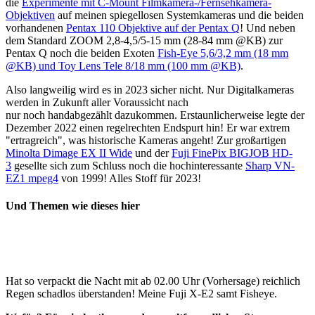
die
Experimente mit C-Mount Filmkamera-/Fernsehkamera-
Objektiven
auf meinen spiegellosen Systemkameras und die beiden
vorhandenen
Pentax 110 Objektive auf der Pentax Q
! Und neben
dem Standard ZOOM 2,8-4,5/5-15 mm (28-84 mm @KB) zur
Pentax Q noch die beiden Exoten
Fish-Eye 5,6/3,2 mm (18 mm
@KB) und Toy Lens Tele 8/18 mm (100 mm @KB)
.
Also langweilig wird es in 2023 sicher nicht. Nur Digitalkameras
werden in Zukunft aller Voraussicht nach
nur noch handabgezählt dazukommen. Erstaunlicherweise legte der
Dezember 2022 einen regelrechten Endspurt hin! Er war extrem
"ertragreich", was historische Kameras angeht! Zur großartigen
Minolta Dimage EX II Wide
und der
Fuji FinePix BIGJOB HD-
3
gesellte sich zum Schluss noch die hochinteressante
Sharp VN-
EZ1 mpeg4
von 1999! Alles Stoff für 2023!
Und Themen wie dieses hier
Hat so verpackt die Nacht mit ab 02.00 Uhr (Vorhersage) reichlich
Regen schadlos überstanden! Meine Fuji X-E2 samt Fisheye.