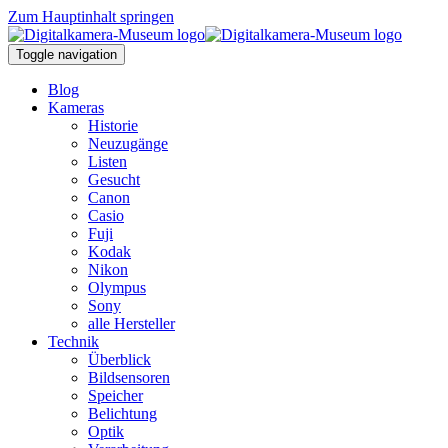
Zum Hauptinhalt springen
Toggle navigation
Blog
Kameras
Historie
Neuzugänge
Listen
Gesucht
Canon
Casio
Fuji
Kodak
Nikon
Olympus
Sony
alle Hersteller
Technik
Überblick
Bildsensoren
Speicher
Belichtung
Optik