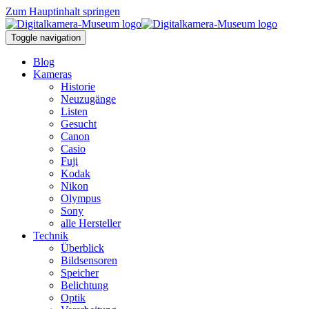
Zum Hauptinhalt springen
Toggle navigation
Blog
Kameras
Historie
Neuzugänge
Listen
Gesucht
Canon
Casio
Fuji
Kodak
Nikon
Olympus
Sony
alle Hersteller
Technik
Überblick
Bildsensoren
Speicher
Belichtung
Optik