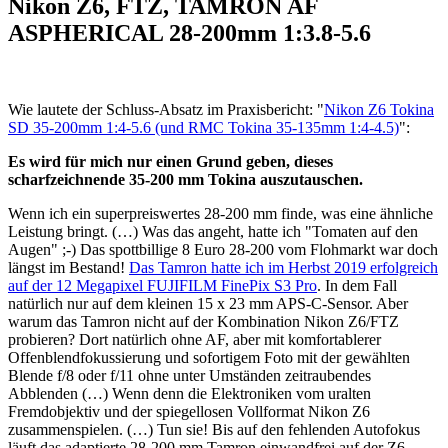
Nikon Z6, FTZ, TAMRON AF
ASPHERICAL 28-200mm 1:3.8-5.6
Wie lautete der Schluss-Absatz im Praxisbericht: "
Nikon Z6 Tokina
SD 35-200mm 1:4-5.6 (und RMC Tokina 35-135mm 1:4-4.5)
":
Es wird für mich nur einen Grund geben, dieses
scharfzeichnende 35-200 mm Tokina auszutauschen.
Wenn ich ein superpreiswertes 28-200 mm finde, was eine ähnliche
Leistung bringt. (…) Was das angeht, hatte ich "Tomaten auf den
Augen" ;-) Das spottbillige 8 Euro 28-200 vom Flohmarkt war doch
längst im Bestand!
Das Tamron hatte ich im Herbst 2019 erfolgreich
auf der 12 Megapixel FUJIFILM FinePix S3 Pro
. In dem Fall
natürlich nur auf dem kleinen 15 x 23 mm APS-C-Sensor. Aber
warum das Tamron nicht auf der Kombination Nikon Z6/FTZ
probieren? Dort natürlich ohne AF, aber mit komfortablerer
Offenblendfokussierung und sofortigem Foto mit der gewählten
Blende f/8 oder f/11 ohne unter Umständen zeitraubendes
Abblenden (…) Wenn denn die Elektroniken vom uralten
Fremdobjektiv und der spiegellosen Vollformat Nikon Z6
zusammenspielen. (…) Tun sie! Bis auf den fehlenden Autofokus
läuft das adaptierte 28-200 mm Tamron einwandfrei auf der Z6.