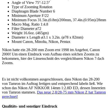
Angle of View 75°-12.5°
Type of Zooming Rotation
Diaphragm Blade Number 6
Minimum Aperture F/22
Minimum Focus 31.5in.(0.8m)/200mm, 37.4in.(0.95m)/28mm
Macro Mag. Ratio 1:4.8
Filter Diameter ø72
Weight 16.6oz. (465gm)
Diameter x Length ø3.1 x 3.2in. (ø78 x 82mm)
Mount Canon, Minolta, Nikon, Pentax
Nikon hatte ein 28-200 mm Zoom erst 1998 im Angebot, Canon
2000! Um einen Eindruck vom Aufbau eines solchen Zooms zu
bekommen, hier der Linsenschnitt des vergleichbaren Nikon 7-fach
Zooms.
Es ist nicht vollkommen ausgeschlossen, dass Nikon das 28-200
von Tamron im Auftrag fertigen und entsprechend labeln ließ. Wie
schon das Nikon AF NIKKOR 14mm 1:2.8D ED, dessen Innereien
von Tamron stammen.
Das neue 2,8/28-75 mm Nikon Z hat Tamron
gerechnet!
Qualitäts- und sonstiger Eindruck