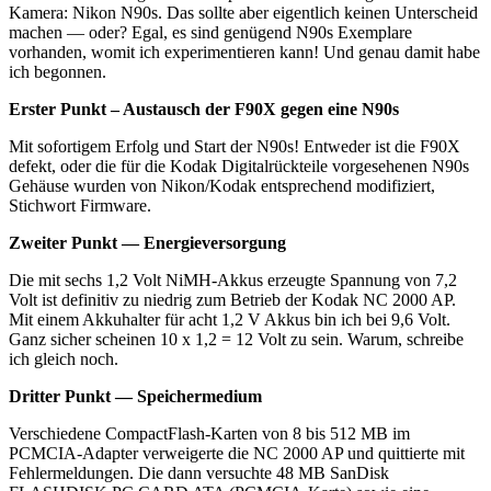
Kamera: Nikon N90s. Das sollte aber eigentlich keinen Unterscheid
machen — oder? Egal, es sind genügend N90s Exemplare
vorhanden, womit ich experimentieren kann! Und genau damit habe
ich begonnen.
Erster Punkt – Austausch der F90X gegen eine N90s
Mit sofortigem Erfolg und Start der N90s! Entweder ist die F90X
defekt, oder die für die Kodak Digitalrückteile vorgesehenen N90s
Gehäuse wurden von Nikon/Kodak entsprechend modifiziert,
Stichwort Firmware.
Zweiter Punkt — Energieversorgung
Die mit sechs 1,2 Volt NiMH-Akkus erzeugte Spannung von 7,2
Volt ist definitiv zu niedrig zum Betrieb der Kodak NC 2000 AP.
Mit einem Akkuhalter für acht 1,2 V Akkus bin ich bei 9,6 Volt.
Ganz sicher scheinen 10 x 1,2 = 12 Volt zu sein. Warum, schreibe
ich gleich noch.
Dritter Punkt — Speichermedium
Verschiedene CompactFlash-Karten von 8 bis 512 MB im
PCMCIA-Adapter verweigerte die NC 2000 AP und quittierte mit
Fehlermeldungen. Die dann versuchte 48 MB SanDisk