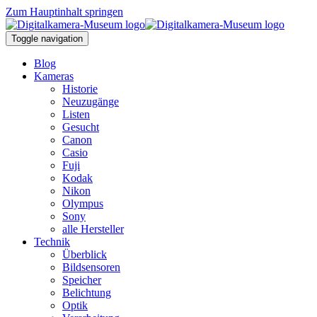
Zum Hauptinhalt springen
Toggle navigation
Blog
Kameras
Historie
Neuzugänge
Listen
Gesucht
Canon
Casio
Fuji
Kodak
Nikon
Olympus
Sony
alle Hersteller
Technik
Überblick
Bildsensoren
Speicher
Belichtung
Optik