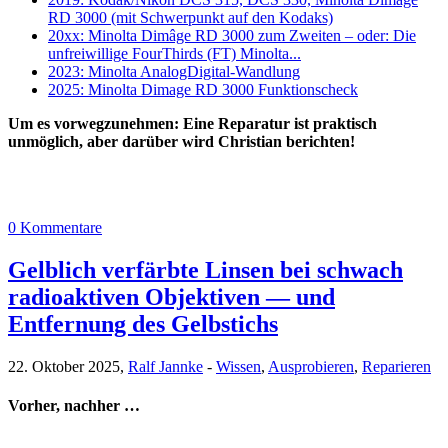
RD 3000 (mit Schwerpunkt auf den Kodaks)
20xx: Minolta Dimâge RD 3000 zum Zweiten – oder: Die
unfreiwillige FourThirds (FT) Minolta...
2023: Minolta AnalogDigital-Wandlung
2025: Minolta Dimage RD 3000 Funktionscheck
Um es vorwegzunehmen: Eine Reparatur ist praktisch
unmöglich, aber darüber wird Christian berichten!
0 Kommentare
Gelblich verfärbte Linsen bei schwach
radioaktiven Objektiven — und
Entfernung des Gelbstichs
22. Oktober 2025,
Ralf Jannke
-
Wissen
,
Ausprobieren
,
Reparieren
Vorher, nachher …