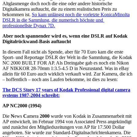
Altglasmenge doch noch die eine oder andere historische
Digitalkamera auftaucht, die zu einem realistischen Preis zu
bekommen ist.
So kam unlängst noch die vorletzte KonicaMinolta
DSLR in die Sammlung, die numerisch höchste und
professionellste Dynax 7D.
Aber noch spannender wird es, wenn eine DSLR auf Kodak
Digitalrückwand-Basis auftaucht
In diesem Fall nicht als Spende, aber für 70 Euro kam die erste
Sport- und Reportage DSLR der Welt in die Sammlung, die Kodak
NC 2000 BUILT FOR AP. Als Dreingabe gab es noch ein Nikon
AF NIKKOR 28-70mm 1:3.5-4.5 D in Neuzustand. Was in eBay
allein für 60 Euro auch wirklich verkauft wird. Zur Kamera, die ich
– hoffentlich – noch ans Laufen bekomme, ist dies zu lesen:
The DCS Story 17 years of Kodak Professional digital camera
systems 1987-2004 schreibt:
AP NC2000 (1994)
Die
N
ews
C
amera
2000
wurde von Kodak in Zusammenarbeit mit
AP entwickelt, im Februar 1994 von Associated Press angekündigt
und zunächst den Mitgliedszeitungen von AP für 17.500 Dollar
angeboten. Sie wurde zur Standard-Digitalnachrichtenkamera. Die