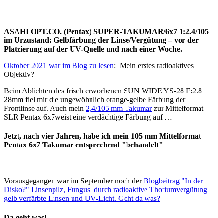
ASAHI OPT.CO. (Pentax) SUPER-TAKUMAR/6x7 1:2.4/105
im Urzustand: Gelbfärbung der Linse/Vergütung – vor der
Platzierung auf der UV-Quelle und nach einer Woche.
Oktober 2021 war im Blog zu lesen
: Mein erstes radioaktives
Objektiv?
Beim Ablichten des frisch erworbenen SUN WIDE YS-28 F:2.8
28mm fiel mir die ungewöhnlich orange-gelbe Färbung der
Frontlinse auf. Auch mein
2,4/105 mm Takumar
zur Mittelformat
SLR Pentax 6x7weist eine verdächtige Färbung auf …
Jetzt, nach vier Jahren, habe ich mein 105 mm Mittelformat
Pentax 6x7 Takumar entsprechend "behandelt"
Vorausgegangen war im September noch der
Blogbeitrag "In der
Disko?" Linsenpilz, Fungus, durch radioaktive Thoriumvergütung
gelb verfärbte Linsen und UV-Licht. Geht da was?
Da geht was!