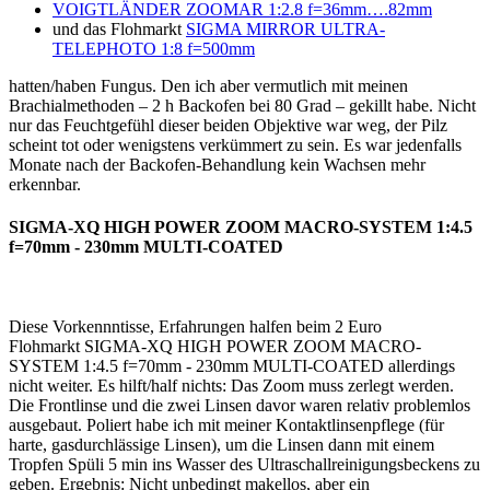
VOIGTLÄNDER ZOOMAR 1:2.8 f=36mm….82mm
und das Flohmarkt
SIGMA MIRROR ULTRA-
TELEPHOTO 1:8 f=500mm
hatten/haben Fungus. Den ich aber vermutlich mit meinen
Brachialmethoden – 2 h Backofen bei 80 Grad – gekillt habe. Nicht
nur das Feuchtgefühl dieser beiden Objektive war weg, der Pilz
scheint tot oder wenigstens verkümmert zu sein. Es war jedenfalls
Monate nach der Backofen-Behandlung kein Wachsen mehr
erkennbar.
SIGMA-XQ HIGH POWER ZOOM MACRO-SYSTEM 1:4.5
f=70mm - 230mm MULTI-COATED
Diese Vorkennntisse, Erfahrungen halfen beim 2 Euro
Flohmarkt SIGMA-XQ HIGH POWER ZOOM MACRO-
SYSTEM 1:4.5 f=70mm - 230mm MULTI-COATED allerdings
nicht weiter. Es hilft/half nichts: Das Zoom muss zerlegt werden.
Die Frontlinse und die zwei Linsen davor waren relativ problemlos
ausgebaut. Poliert habe ich mit meiner Kontaktlinsenpflege (für
harte, gasdurchlässige Linsen), um die Linsen dann mit einem
Tropfen Spüli 5 min ins Wasser des Ultraschallreinigungsbeckens zu
geben. Ergebnis: Nicht unbedingt makellos, aber ein