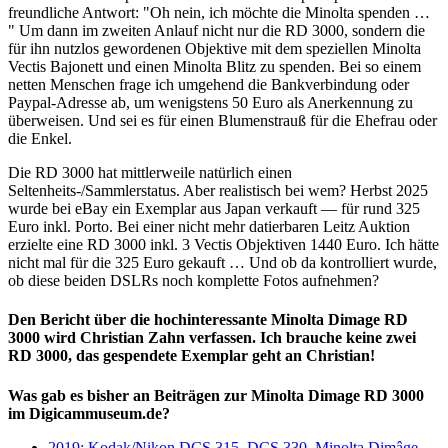
freundliche Antwort: "Oh nein, ich möchte die Minolta spenden …
" Um dann im zweiten Anlauf nicht nur die RD 3000, sondern die
für ihn nutzlos gewordenen Objektive mit dem speziellen Minolta
Vectis Bajonett und einen Minolta Blitz zu spenden. Bei so einem
netten Menschen frage ich umgehend die Bankverbindung oder
Paypal-Adresse ab, um wenigstens 50 Euro als Anerkennung zu
überweisen. Und sei es für einen Blumenstrauß für die Ehefrau oder
die Enkel.
Die RD 3000 hat mittlerweile natürlich einen
Seltenheits-/Sammlerstatus. Aber realistisch bei wem? Herbst 2025
wurde bei eBay ein Exemplar aus Japan verkauft — für rund 325
Euro inkl. Porto. Bei einer nicht mehr datierbaren Leitz Auktion
erzielte eine RD 3000 inkl. 3 Vectis Objektiven 1440 Euro. Ich hätte
nicht mal für die 325 Euro gekauft … Und ob da kontrolliert wurde,
ob diese beiden DSLRs noch komplette Fotos aufnehmen?
Den Bericht über die hochinteressante Minolta Dimage RD
3000 wird Christian Zahn verfassen. Ich brauche keine zwei
RD 3000, das gespendete Exemplar geht an Christian!
Was gab es bisher an Beiträgen zur Minolta Dimage RD 3000
im Digicammuseum.de?
2019: Kodak/Nikon DCS 315, DCS 330, Minolta Dimâge