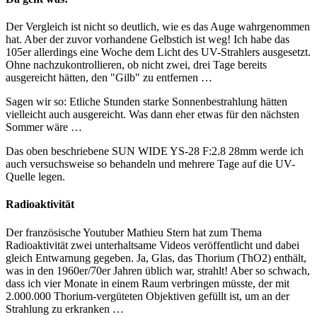
Der Vergleich ist nicht so deutlich, wie es das Auge wahrgenommen
hat. Aber der zuvor vorhandene Gelbstich ist weg! Ich habe das
105er allerdings eine Woche dem Licht des UV-Strahlers ausgesetzt.
Ohne nachzukontrollieren, ob nicht zwei, drei Tage bereits
ausgereicht hätten, den "Gilb" zu entfernen …
Sagen wir so: Etliche Stunden starke Sonnenbestrahlung hätten
vielleicht auch ausgereicht. Was dann eher etwas für den nächsten
Sommer wäre …
Das oben beschriebene SUN WIDE YS-28 F:2.8 28mm werde ich
auch versuchsweise so behandeln und mehrere Tage auf die UV-
Quelle legen.
Radioaktivität
Der französische Youtuber Mathieu Stern hat zum Thema
Radioaktivität zwei unterhaltsame Videos veröffentlicht und dabei
gleich Entwarnung gegeben. Ja, Glas, das Thorium (ThO2) enthält,
was in den 1960er/70er Jahren üblich war, strahlt! Aber so schwach,
dass ich vier Monate in einem Raum verbringen müsste, der mit
2.000.000 Thorium-vergüteten Objektiven gefüllt ist, um an der
Strahlung zu erkranken …