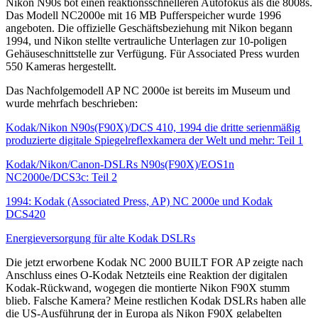
Nikon N90s bot einen reaktionsschnelleren Autofokus als die 8008s.
Das Modell NC2000e mit 16 MB Pufferspeicher wurde 1996
angeboten. Die offizielle Geschäftsbeziehung mit Nikon begann
1994, und Nikon stellte vertrauliche Unterlagen zur 10-poligen
Gehäuseschnittstelle zur Verfügung. Für Associated Press wurden
550 Kameras hergestellt.
Das Nachfolgemodell AP NC 2000e ist bereits im Museum und
wurde mehrfach beschrieben:
Kodak/Nikon N90s(F90X)/DCS 410, 1994 die dritte serienmäßig
produzierte digitale Spiegelreflexkamera der Welt und mehr: Teil 1
Kodak/Nikon/Canon-DSLRs N90s(F90X)/EOS1n
NC2000e/DCS3c: Teil 2
1994: Kodak (Associated Press, AP) NC 2000e und Kodak
DCS420
Energieversorgung für alte Kodak DSLRs
Die jetzt erworbene Kodak NC 2000 BUILT FOR AP zeigte nach
Anschluss eines O-Kodak Netzteils eine Reaktion der digitalen
Kodak-Rückwand, wogegen die montierte Nikon F90X stumm
blieb. Falsche Kamera? Meine restlichen Kodak DSLRs haben alle
die US-Ausführung der in Europa als Nikon F90X gelabelten