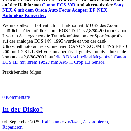
auf der Halbformat
Canon EOS 50D
und alternativ der
Sony
NEX-6 mit dem Orsda Auto Focus Adapter EF-NEX
Autofokus-Konverter.
Wenn da alles — hoffentlich — funktioniert, MUSS das Zoom
natürlich später auf die Canon EOS 1D. Das 2,8/80-200 mm Canon
L war in Analogzeiten die Traumkombination der Sportfotoprofis
auf der analogen EOS 1/N. 1995 wurde es von der dank
Ultraschallmotorantrieb schnelleren CANON ZOOM LENS EF 70-
200mm 1:2.8 L USM Version abgelöst. Irgendwann bis Jahresende
kommt das 2,8/80-200 L auf
die 8 B/s schnelle 4 Megapixel Canon
EOS 1D mit ihrem 19x27 mm APS-H Crop 1.3 Sensor!
Praxisberichte folgen
0 Kommentare
In der Disko?
04. September 2025,
Ralf Jannke
-
Wissen
,
Ausprobieren
,
Reparieren