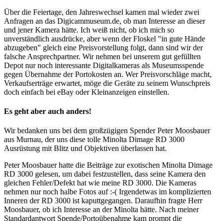
Über die Feiertage, den Jahreswechsel kamen mal wieder zwei
Anfragen an das Digicammuseum.de, ob man Interesse an dieser
und jener Kamera hätte. Ich weiß nicht, ob ich mich so
unverständlich ausdrücke, aber wenn der Floskel "in gute Hände
abzugeben" gleich eine Preisvorstellung folgt, dann sind wir der
falsche Ansprechpartner. Wir nehmen bei unserem gut gefüllten
Depot nur noch interessante Digitalkameras als Museumsspende
gegen Übernahme der Portokosten an. Wer Preisvorschläge macht,
Verkaufserträge erwartet, möge die Geräte zu seinem Wunschpreis
doch einfach bei eBay oder Kleinanzeigen einstellen.
Es geht aber auch anders!
Wir bedanken uns bei dem großzügigen Spender Peter Moosbauer
aus Murnau, der uns diese tolle Minolta Dimage RD 3000
Ausrüstung mit Blitz und Objektiven überlassen hat.
Peter Moosbauer hatte die Beiträge zur exotischen Minolta Dimage
RD 3000 gelesen, um dabei festzustellen, dass seine Kamera den
gleichen Fehler/Defekt hat wie meine RD 3000. Die Kameras
nehmen nur noch halbe Fotos auf :-( Irgendetwas im komplizierten
Inneren der RD 3000 ist kaputtgegangen. Daraufhin fragte Herr
Moosbauer, ob ich Interesse an der Minolta hätte. Nach meiner
Standardantwort Spende/Portoübenahme kam prompt die