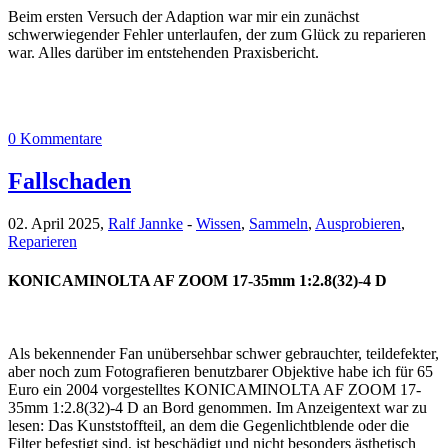
Beim ersten Versuch der Adaption war mir ein zunächst
schwerwiegender Fehler unterlaufen, der zum Glück zu reparieren
war. Alles darüber im entstehenden Praxisbericht.
0 Kommentare
Fallschaden
02. April 2025,
Ralf Jannke
-
Wissen
,
Sammeln
,
Ausprobieren
,
Reparieren
KONICAMINOLTA AF ZOOM 17-35mm 1:2.8(32)-4 D
Als bekennender Fan unübersehbar schwer gebrauchter, teildefekter,
aber noch zum Fotografieren benutzbarer Objektive habe ich für 65
Euro ein 2004 vorgestelltes KONICAMINOLTA AF ZOOM 17-
35mm 1:2.8(32)-4 D an Bord genommen. Im Anzeigentext war zu
lesen: Das Kunststoffteil, an dem die Gegenlichtblende oder die
Filter befestigt sind, ist beschädigt und nicht besonders ästhetisch