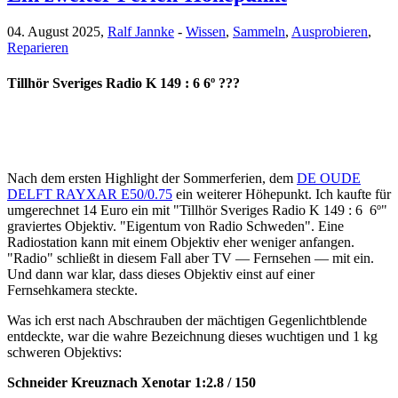
04. August 2025,
Ralf Jannke
-
Wissen
,
Sammeln
,
Ausprobieren
,
Reparieren
Tillhör Sveriges Radio K 149 : 6 6º ???
Nach dem ersten Highlight der Sommerferien, dem
DE OUDE
DELFT RAYXAR E50/0.75
ein weiterer Höhepunkt. Ich kaufte für
umgerechnet 14 Euro ein mit "Tillhör Sveriges Radio K 149 : 6 6º"
graviertes Objektiv. "Eigentum von Radio Schweden". Eine
Radiostation kann mit einem Objektiv eher weniger anfangen.
"Radio" schließt in diesem Fall aber TV — Fernsehen — mit ein.
Und dann war klar, dass dieses Objektiv einst auf einer
Fernsehkamera steckte.
Was ich erst nach Abschrauben der mächtigen Gegenlichtblende
entdeckte, war die wahre Bezeichnung dieses wuchtigen und 1 kg
schweren Objektivs:
Schneider Kreuznach Xenotar 1:2.8 / 150