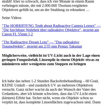
strahlt! Aber so schwach, dass ich vier Monate in einem Raum
verbringen müsste, der mit 2.000.000 Thorium-vergüteten
Objektiven gefüllt ist, um an der Strahlung zu erkranken …
Seine Videos
"The HORRIFIYNG Truth about Radioactive Camera Lenses" —
"Die furchtbare Wahrheit über radioaktive Objektive", gezeigt am
Canon FL 55mm 1,2
"The Radioactive Dream Lens" — "Das radioaktive
Traumobjektiv", gezeigt am 2/35 mm Pentax Takumar
​​​​​​​Möglicherweise, vielleicht ist UV-Licht auch in der Lage einen
geringen Fungusbefall, Linsenpilz in einem Objektiv etwas zu
minimieren oder wenigstens zum Stoppen zu bringen
Ich habe das neben 1-2 Stunden Backofenbehandlung – 60 Grad,
KEINE Umluft – und zusätzlich UV an mehreren Objektiven
versucht. Ganz sicher war/ist da auch der Wunsch der Vater des
Gedankens, aber ich könnte schwören, dass das UV-Licht einen
(kleinen) Effekt hat. Sicher nicht, wenn ein Objektiv schon so
verpilzt ist, dass komplette Linsenflächen zugewachsen sind. Dann