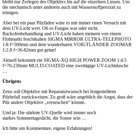
bleibt nur Zerlegen des Objektivs bis auf die einzelnen Linsen. Um
die mechanisch unter anderem auch mit Wasserstoffperoxid zu
reinigen.
Aber bei ein paar Pilzfäden wäre es mir immer einen Versuch mit
dem UV-Licht wert. Ob es Fungus war oder nicht.
Backofenbehandlung und UV-Licht haben meinem von einem
Flohmarkt feuchtkalten SIGMA MIRROR ULTRA-TELEPHOTO
1:8 f=500mm und dem wunderbaren VOIGTLÄNDER ZOOMAR
1:2.8 f=36-82mm gut getan!
Aktuell bekommt ein SIGMA-XQ HIGH POWER ZOOM 1:4.5
f=70-230mm MULTI-COATED eine zweitägige UV-Lichtdusche
…
Übrigens
Zeiss soll Objektive mit Reparaturwunsch bei festgestelltem
Pilzbefall zurückweisen. Zu groß wäre angeblich die Angst, dass der
Pilz andere Objektive „verseuchen“ könnte.
Und ja: Die stärkste UV-Quelle wird immer noch
starkes Sommertageslicht, die Sonne sein …
Ich bitte um Kommentare, eigene Erfahrungen!