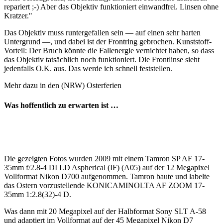
repariert ;-) Aber das Objektiv funktioniert einwandfrei. Linsen ohne
Kratzer."
Das Objektiv muss runtergefallen sein — auf einen sehr harten
Untergrund —, und dabei ist der Frontring gebrochen. Kunststoff-
Vorteil: Der Bruch könnte die Fallenergie vernichtet haben, so dass
das Objektiv tatsächlich noch funktioniert. Die Frontlinse sieht
jedenfalls O.K. aus. Das werde ich schnell feststellen.
Mehr dazu in den (NRW) Osterferien
Was hoffentlich zu erwarten ist …
Die gezeigten Fotos wurden 2009 mit einem Tamron SP AF 17-
35mm f/2.8-4 DI LD Aspherical (IF) (A05) auf der 12 Megapixel
Vollformat Nikon D700 aufgenommen. Tamron baute und labelte
das Ostern vorzustellende KONICAMINOLTA AF ZOOM 17-
35mm 1:2.8(32)-4 D.
Was dann mit 20 Megapixel auf der Halbformat Sony SLT A-58
und adaptiert im Vollformat auf der 45 Megapixel Nikon D7