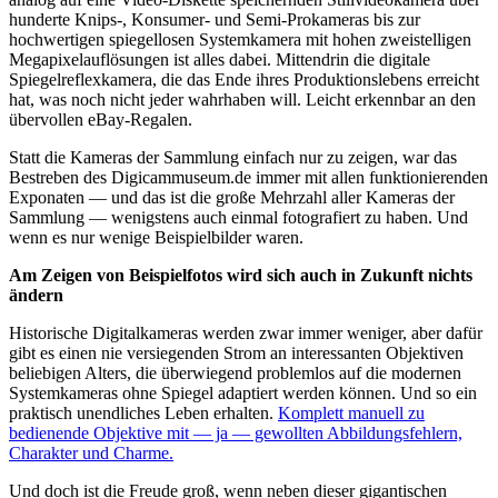
hunderte Knips-, Konsumer- und Semi-Prokameras bis zur
hochwertigen spiegellosen Systemkamera mit hohen zweistelligen
Megapixelauflösungen ist alles dabei. Mittendrin die digitale
Spiegelreflexkamera, die das Ende ihres Produktionslebens erreicht
hat, was noch nicht jeder wahrhaben will. Leicht erkennbar an den
übervollen eBay-Regalen.
Statt die Kameras der Sammlung einfach nur zu zeigen, war das
Bestreben des Digicammuseum.de immer mit allen funktionierenden
Exponaten — und das ist die große Mehrzahl aller Kameras der
Sammlung — wenigstens auch einmal fotografiert zu haben. Und
wenn es nur wenige Beispielbilder waren.
Am Zeigen von Beispielfotos wird sich auch in Zukunft nichts
ändern
Historische Digitalkameras werden zwar immer weniger, aber dafür
gibt es einen nie versiegenden Strom an interessanten Objektiven
beliebigen Alters, die überwiegend problemlos auf die modernen
Systemkameras ohne Spiegel adaptiert werden können. Und so ein
praktisch unendliches Leben erhalten.
Komplett manuell zu
bedienende Objektive mit — ja — gewollten Abbildungsfehlern,
Charakter und Charme.
Und doch ist die Freude groß, wenn neben dieser gigantischen