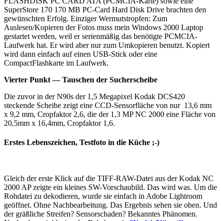
FLASHDISK PC CARD ATA (PCMCIA-Karte) sowie eine
SuperStore 170 170 MB PC-Card Hard Disk Drive brachten den
gewünschten Erfolg. Einziger Wermutstropfen: Zum
Auslesen/Kopieren der Fotos muss mein Windows 2000 Laptop
gestartet werden, weil er serienmäßig das benötigte PCMCIA-
Laufwerk hat. Er wird aber nur zum Umkopieren benutzt. Kopiert
wird dann einfach auf einen USB-Stick oder eine
CompactFlashkarte im Laufwerk.
Vierter Punkt — Tauschen der Sucherscheibe
Die zuvor in der N90s der 1,5 Megapixel Kodak DCS420
steckende Scheibe zeigt eine CCD-Sensorfläche von nur 13,6 mm
x 9,2 mm, Cropfaktor 2,6, die der 1,3 MP NC 2000 eine Fläche von
20,5mm x 16,4mm, Cropfaktor 1,6.
Erstes Lebenszeichen, Testfoto in die Küche ;-)
Gleich der erste Klick auf die TIFF-RAW-Datei aus der Kodak NC
2000 AP zeigte ein kleines SW-Vorschaubild. Das wird was. Um die
Rohdatei zu dekodieren, wurde sie einfach in Adobe Lightroom
geöffnet. Ohne Nachbearbeitung. Das Ergebnis sehen sie oben. Und
der gräßliche Streifen? Sensorschaden? Bekanntes Phänomen.