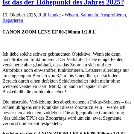
Ist das der Höhepunkt des Jahres 2025?
19. Oktober 2025,
Ralf Jannke
-
Wissen
,
Sammeln
,
Ausprobieren
,
Reparieren
CANON ZOOM LENS EF 80-200mm 1:2.8 L
Ich liebe solche schwer gebrauchten Objektive. Wenn sie denn
noch/trotzdem funktionieren. Der Verkäufer listete einige Fehler,
versicherte aber glaubhaft, dass das Zoom an sich und der
Autofokus noch einwandfrei funktionieren. Letzterer allerdings nur
im eingeengten Bereich von 3,5 m bis Unendlich, da sich der
Bereich durch einen defekten Schiebeschalter nicht mehr ohne
weiteres verstellen lässt. Mit 3,5 m kann ich später in der
Basketballhalle problemlos leben!
Die miserable Verklebung des abgebrochenen Fokus-Schalters – das
schien übrigens eine Krankheit dieses Zooms zu sein – werde ich
besser neu abdecken, zukleben. Die aufgequollene Gummierung
(das übliche TPU) des Zoomrings wird um ein, zwei Segmente
verkürzt und erneut festgeklebt.
Ersteinsatz der CANON ZOOM LENS EF 80-200mm 1:2.8 L