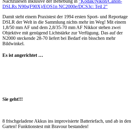
Nachzulesen inklusive der Behebung in
"Kodak/Nikon/Canon-
DSLRs N90s(F90X)/EOS1n NC2000e/DCS3c: Teil 2"
Damit steht einem Praxistest der 1994 ersten Sport- und Reportage
DSLR der Welt in die Sammlung nichts mehr im Weg! Mit einem
1,8/50 mm AF und dem 2,8/35-70 mm AF Nikkor stehen zwei
Objektive mit genügend Lichtstärke zur Verfügung. Das auf der
N2000 steckende 28-70 liefert bei Bedarf ein bisschen mehr
Bildwinkel.
Es ist angerichtet …
Sie geht!!!
8 frischgeladene Akkus ins improvisierte Batteriefach, und ab in den
Garten! Funktionstest mit Bravour bestanden!