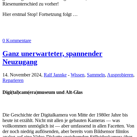
Riesenunterschied zu vorher!
Hier erstmal Stop! Fortsetzung folgt …
0 Kommentare
Ganz unerwarteter, spannender
Neuzugang
14. November 2024,
Ralf Jannke
-
Wissen
,
Sammeln
,
Ausprobieren
,
Reparieren
Digi(tal)cam(era)museum und Alt-Glas
Die Geschichte der Digitalkamera von Mitte der 1980er Jahre bis
heute ist erzählt. Nicht mit allen je gebauten Kameras — was
vollkommen unmöglich ist — aber umfassend in allen Facetten. Von
der noch niedrig auflösenden, aber bereits vom Bildsensor filmlos
analog auf eine Video-Diskette speichernden Stillvideokamera über