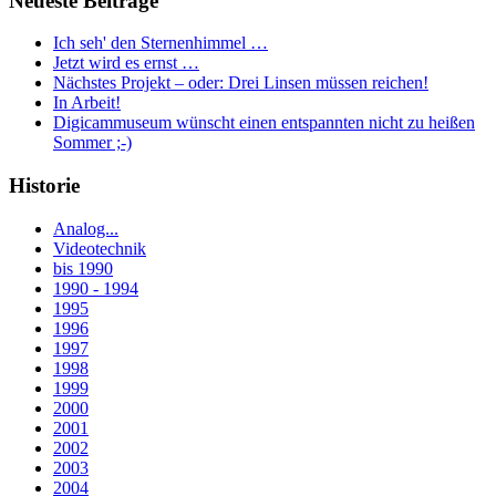
Neueste Beiträge
Ich seh' den Sternenhimmel …
Jetzt wird es ernst …
Nächstes Projekt – oder: Drei Linsen müssen reichen!
In Arbeit!
Digicammuseum wünscht einen entspannten nicht zu heißen
Sommer ;-)
Historie
Analog...
Videotechnik
bis 1990
1990 - 1994
1995
1996
1997
1998
1999
2000
2001
2002
2003
2004