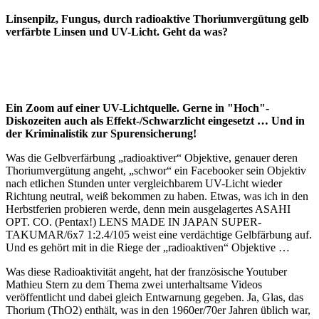
Linsenpilz, Fungus, durch radioaktive Thoriumvergütung gelb
verfärbte Linsen und UV-Licht. Geht da was?
Ein Zoom auf einer UV-Lichtquelle. Gerne in "Hoch"-
Diskozeiten auch als Effekt-/Schwarzlicht eingesetzt … Und in
der Kriminalistik zur Spurensicherung!
Was die Gelbverfärbung „radioaktiver“ Objektive, genauer deren
Thoriumvergütung angeht, „schwor“ ein Facebooker sein Objektiv
nach etlichen Stunden unter vergleichbarem UV-Licht wieder
Richtung neutral, weiß bekommen zu haben. Etwas, was ich in den
Herbstferien probieren werde, denn mein ausgelagertes ASAHI
OPT. CO. (Pentax!) LENS MADE IN JAPAN SUPER-
TAKUMAR/6x7 1:2.4/105 weist eine verdächtige Gelbfärbung auf.
Und es gehört mit in die Riege der „radioaktiven“ Objektive …
Was diese Radioaktivität angeht, hat der französische Youtuber
Mathieu Stern zu dem Thema zwei unterhaltsame Videos
veröffentlicht und dabei gleich Entwarnung gegeben. Ja, Glas, das
Thorium (ThO2) enthält, was in den 1960er/70er Jahren üblich war,