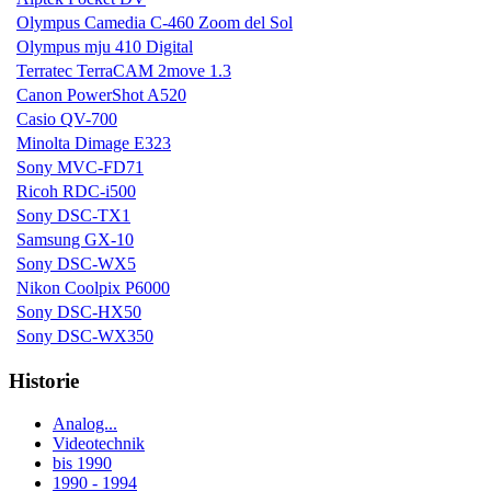
Olympus Camedia C-460 Zoom del Sol
Olympus mju 410 Digital
Terratec TerraCAM 2move 1.3
Canon PowerShot A520
Casio QV-700
Minolta Dimage E323
Sony MVC-FD71
Ricoh RDC-i500
Sony DSC-TX1
Samsung GX-10
Sony DSC-WX5
Nikon Coolpix P6000
Sony DSC-HX50
Sony DSC-WX350
Historie
Analog...
Videotechnik
bis 1990
1990 - 1994