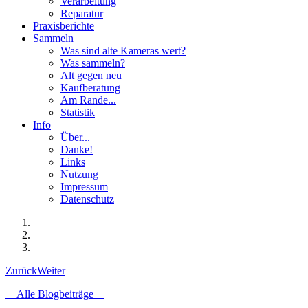
Verarbeitung
Reparatur
Praxisberichte
Sammeln
Was sind alte Kameras wert?
Was sammeln?
Alt gegen neu
Kaufberatung
Am Rande...
Statistik
Info
Über...
Danke!
Links
Nutzung
Impressum
Datenschutz
Zurück
Weiter
Alle Blogbeiträge