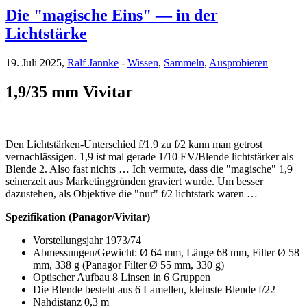
Die "magische Eins" — in der
Lichtstärke
19. Juli 2025,
Ralf Jannke
-
Wissen
,
Sammeln
,
Ausprobieren
1,9/35 mm Vivitar
Den Lichtstärken-Unterschied f/1.9 zu f/2 kann man getrost
vernachlässigen. 1,9 ist mal gerade 1/10 EV/Blende lichtstärker als
Blende 2. Also fast nichts … Ich vermute, dass die "magische" 1,9
seinerzeit aus Marketinggründen graviert wurde. Um besser
dazustehen, als Objektive die "nur" f/2 lichtstark waren …
Spezifikation (Panagor/Vivitar)
Vorstellungsjahr 1973/74
Abmessungen/Gewicht: Ø 64 mm, Länge 68 mm, Filter Ø 58
mm, 338 g (Panagor Filter Ø 55 mm, 330 g)
Optischer Aufbau 8 Linsen in 6 Gruppen
Die Blende besteht aus 6 Lamellen, kleinste Blende f/22
Nahdistanz 0,3 m