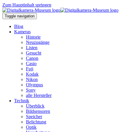
Zum Hauptinhalt springen
Toggle navigation
Blog
Kameras
Historie
Neuzugänge
Listen
Gesucht
Canon
Casio
Fuji
Kodak
Nikon
Olympus
Sony
alle Hersteller
Technik
Überblick
Bildsensoren
Speicher
Belichtung
Optik