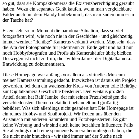
so gut, dass sie Kompaktkameras die Existenzberechtigung geraubt
haben. Wozu ein separates Gerät kaufen, wenn man vergleichbare
Bilder auch mit dem Handy hinbekommt, das man zudem immer in
der Tasche hat?
Es entsteht so im Moment die paradoxe Situation, dass so viel
fotografiert wird, wie noch nie in der Geschichte - und gleichzeitig
immer weniger "richtige" Kameras verkauft werden. Mag sein, dass
die Ära der Fotoapparate für jedermann zu Ende geht und bald nur
noch Hobbyfotografen und Profis als Kamerakäufer übrig bleiben.
Deswegen ist nicht zu früh, die "wilden Jahre" der Digitalkamera-
Entwicklung zu dokumentieren.
Diese Homepage war anfangs vor allem als virtuelles Museum
meiner Kamerasammlung gedacht. Inzwischen ist daraus ein Projekt
geworden, bei dem ein wachsender Kreis von Autoren tolle Beiträge
zur Digitalkamera-Geschichte beisteuert. Den weitaus größten
Anteil daran hat Ralf Jannke, der mit seinen Praxisbeiträgen die
verschiedensten Themen detailliert behandelt und großartig
bebildert. Was sich allerdings nicht geändert hat: Die Homepage ist
ein reines Hobby- und Spaßprojekt. Wir freuen uns über den
Austausch mit anderen Sammlern und Fotobegeisterten. Es gibt
keine Werbung und wir sind auch keine bezahlten Influencer. Falls
Sie allerdings noch eine spannene Kamera herumliegen haben, die
Sie nicht mehr brauchen - wir sind immer auf der Suche nach