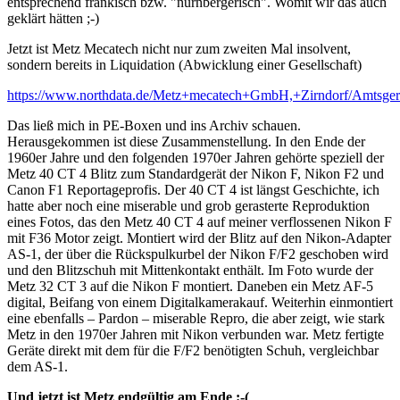
entsprechend fränkisch bzw. "nürnbergerisch". Womit wir das auch
geklärt hätten ;-)
Jetzt ist Metz Mecatech nicht nur zum zweiten Mal insolvent,
sondern bereits in Liquidation (Abwicklung einer Gesellschaft)
https://www.northdata.de/Metz+mecatech+GmbH,+Zirndorf/Amtsg
Das ließ mich in PE-Boxen und ins Archiv schauen.
Herausgekommen ist diese Zusammenstellung. In den Ende der
1960er Jahre und den folgenden 1970er Jahren gehörte speziell der
Metz 40 CT 4 Blitz zum Standardgerät der Nikon F, Nikon F2 und
Canon F1 Reportageprofis. Der 40 CT 4 ist längst Geschichte, ich
hatte aber noch eine miserable und grob gerasterte Reproduktion
eines Fotos, das den Metz 40 CT 4 auf meiner verflossenen Nikon F
mit F36 Motor zeigt. Montiert wird der Blitz auf den Nikon-Adapter
AS-1, der über die Rückspulkurbel der Nikon F/F2 geschoben wird
und den Blitzschuh mit Mittenkontakt enthält. Im Foto wurde der
Metz 32 CT 3 auf die Nikon F montiert. Daneben ein Metz AF-5
digital, Beifang von einem Digitalkamerakauf. Weiterhin einmontiert
eine ebenfalls – Pardon – miserable Repro, die aber zeigt, wie stark
Metz in den 1970er Jahren mit Nikon verbunden war. Metz fertigte
Geräte direkt mit dem für die F/F2 benötigten Schuh, vergleichbar
dem AS-1.
Und jetzt ist Metz endgültig am Ende :-(