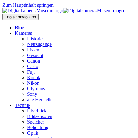
Zum Hauptinhalt springen
Toggle navigation
Blog
Kameras
Historie
Neuzugänge
Listen
Gesucht
Canon
Casio
Fuji
Kodak
Nikon
Olympus
Sony
alle Hersteller
Technik
Überblick
Bildsensoren
Speicher
Belichtung
Optik