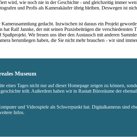
fiert wird, wie noch nie in der Geschichte - und gleichzeitig immer we
ografen und Profis als Kamerakäufer übrig bleiben. Deswegen ist nicht
 Kamerasammlung gedacht. Inzwischen ist daraus ein Projekt geworden,
 hat Ralf Jannke, der mit seinen Praxisbeiträgen die verschiedensten T
nd Spaßprojekt. Wir freuen uns über den Austausch mit anderen Sammle
 Kamera herumliegen haben, die Sie nicht mehr brauchen - wir sind imm
s reales Museum
äte eines Tages nicht nur auf dieser Homepage zeigen zu können, sond
ikgeschichte teilt. Außerdem haben wir in Rastatt Büroräume der ehem
mputer und Videospiele als Schwerpunkt hat. Digitalkameras sind eben
eitere Infos.