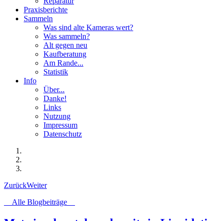
Reparatur
Praxisberichte
Sammeln
Was sind alte Kameras wert?
Was sammeln?
Alt gegen neu
Kaufberatung
Am Rande...
Statistik
Info
Über...
Danke!
Links
Nutzung
Impressum
Datenschutz
Zurück
Weiter
Alle Blogbeiträge