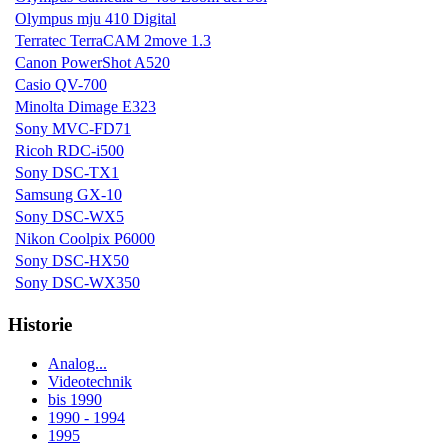
Olympus mju 410 Digital
Terratec TerraCAM 2move 1.3
Canon PowerShot A520
Casio QV-700
Minolta Dimage E323
Sony MVC-FD71
Ricoh RDC-i500
Sony DSC-TX1
Samsung GX-10
Sony DSC-WX5
Nikon Coolpix P6000
Sony DSC-HX50
Sony DSC-WX350
Historie
Analog...
Videotechnik
bis 1990
1990 - 1994
1995