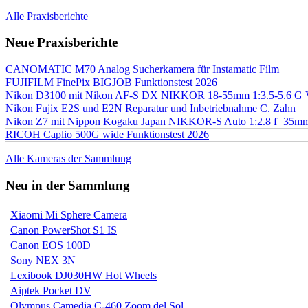
Alle Praxisberichte
Neue Praxisberichte
CANOMATIC M70 Analog Sucherkamera für Instamatic Film
FUJIFILM FinePix BIGJOB Funktionstest 2026
Nikon D3100 mit Nikon AF-S DX NIKKOR 18-55mm 1:3.5-5.6 G 
Nikon Fujix E2S und E2N Reparatur und Inbetriebnahme C. Zahn
Nikon Z7 mit Nippon Kogaku Japan NIKKOR-S Auto 1:2.8 f=35
RICOH Caplio 500G wide Funktionstest 2026
Alle Kameras der Sammlung
Neu in der Sammlung
Xiaomi Mi Sphere Camera
Canon PowerShot S1 IS
Canon EOS 100D
Sony NEX 3N
Lexibook DJ030HW Hot Wheels
Aiptek Pocket DV
Olympus Camedia C-460 Zoom del Sol