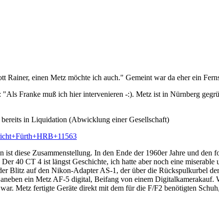
t Rainer, einen Metz möchte ich auch." Gemeint war da eher ein Fern
Als Franke muß ich hier intervenieren -:). Metz ist in Nürnberg gegr
 bereits in Liquidation (Abwicklung einer Gesellschaft)
ericht+Fürth+HRB+11563
ist diese Zusammenstellung. In den Ende der 1960er Jahre und den fo
er 40 CT 4 ist längst Geschichte, ich hatte aber noch eine miserable
 der Blitz auf den Nikon-Adapter AS-1, der über die Rückspulkurbel d
aneben ein Metz AF-5 digital, Beifang von einem Digitalkamerakauf. We
war. Metz fertigte Geräte direkt mit dem für die F/F2 benötigten Schu