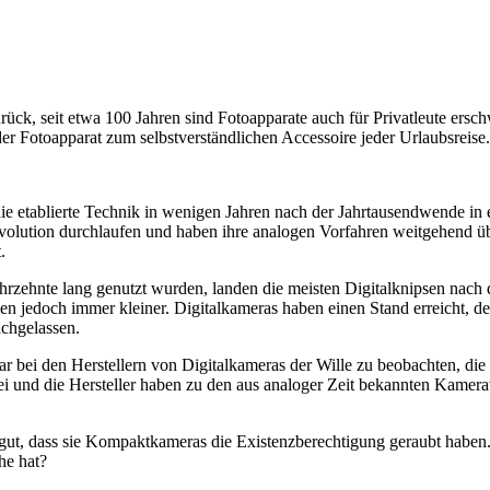
rück, seit etwa 100 Jahren sind Fotoapparate auch für Privatleute ersch
 Fotoapparat zum selbstverständlichen Accessoire jeder Urlaubsreise.
ie etablierte Technik in wenigen Jahren nach der Jahrtausendwende in
volution durchlaufen und haben ihre analogen Vorfahren weitgehend übe
.
hrzehnte lang genutzt wurden, landen die meisten Digitalknipsen nach 
den jedoch immer kleiner. Digitalkameras haben einen Stand erreicht, 
achgelassen.
war bei den Herstellern von Digitalkameras der Wille zu beobachten, d
rbei und die Hersteller haben zu den aus analoger Zeit bekannten Kam
ut, dass sie Kompaktkameras die Existenzberechtigung geraubt haben.
he hat?