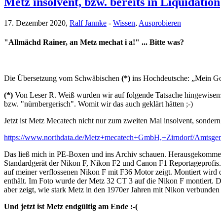
Metz insolvent, bzw. bereits in Liquidation
17. Dezember 2020,
Ralf Jannke
-
Wissen
,
Ausprobieren
"Allmächd Rainer, an Metz mechat i a!" ... Bitte was?
Die Übersetzung vom Schwäbischen
(*)
ins Hochdeutsche: „Mein Got
(*)
Von Leser R. Weiß wurden wir auf folgende Tatsache hingewisen: "
bzw. "nürnbergerisch". Womit wir das auch geklärt hätten ;-)
Jetzt ist Metz Mecatech nicht nur zum zweiten Mal insolvent, sondern
https://www.northdata.de/Metz+mecatech+GmbH,+Zirndorf/Amtsg
Das ließ mich in PE-Boxen und ins Archiv schauen. Herausgekommen 
Standardgerät der Nikon F, Nikon F2 und Canon F1 Reportageprofis. D
auf meiner verflossenen Nikon F mit F36 Motor zeigt. Montiert wird
enthält. Im Foto wurde der Metz 32 CT 3 auf die Nikon F montiert. D
aber zeigt, wie stark Metz in den 1970er Jahren mit Nikon verbunden 
Und jetzt ist Metz endgültig am Ende :-(