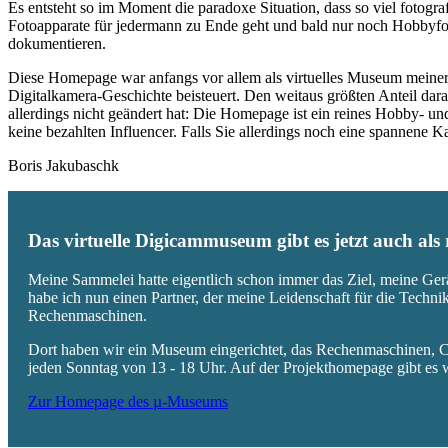
Es entsteht so im Moment die paradoxe Situation, dass so viel fotogra
Fotoapparate für jedermann zu Ende geht und bald nur noch Hobbyfot
dokumentieren.
Diese Homepage war anfangs vor allem als virtuelles Museum meiner
Digitalkamera-Geschichte beisteuert. Den weitaus größten Anteil daran
allerdings nicht geändert hat: Die Homepage ist ein reines Hobby- u
keine bezahlten Influencer. Falls Sie allerdings noch eine spannene
Boris Jakubaschk
Das virtuelle Digicammuseum gibt es jetzt auch al
Meine Sammelei hatte eigentlich schon immer das Ziel, meine Ger
habe ich nun einen Partner, der meine Leidenschaft für die Techn
Rechenmaschinen.
Dort haben wir ein Museum eingerichtet, das Rechenmaschinen, Co
jeden Sonntag von 13 - 18 Uhr. Auf der Projekthomepage gibt es w
Zur Homepage des µ-Museums