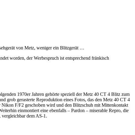
sehgerät von Metz, weniger ein Blitzgerät …
ündet worden, der Werbespruch ist entsprechend fränkisch
lgenden 1970er Jahren gehörte speziell der Metz 40 CT 4 Blitz zum
 und grob gerasterte Reproduktion eines Fotos, das den Metz 40 CT 4
er Nikon F/F2 geschoben wird und den Blitzschuh mit Mittenkontakt
iterhin einmontiert eine ebenfalls – Pardon – miserable Repro, die
h, vergleichbar dem AS-1.