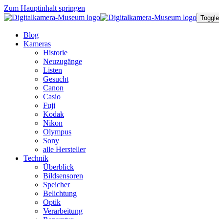
Zum Hauptinhalt springen
Toggle
Blog
Kameras
Historie
Neuzugänge
Listen
Gesucht
Canon
Casio
Fuji
Kodak
Nikon
Olympus
Sony
alle Hersteller
Technik
Überblick
Bildsensoren
Speicher
Belichtung
Optik
Verarbeitung