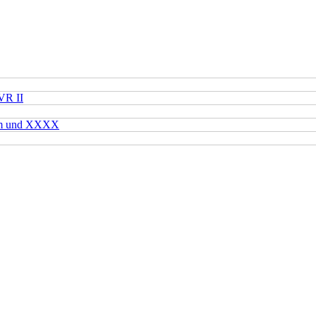
VR II
mm und XXXX