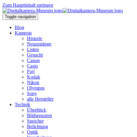
Zum Hauptinhalt springen
Toggle navigation
Blog
Kameras
Historie
Neuzugänge
Listen
Gesucht
Canon
Casio
Fuji
Kodak
Nikon
Olympus
Sony
alle Hersteller
Technik
Überblick
Bildsensoren
Speicher
Belichtung
Optik