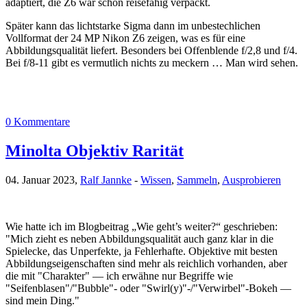
adaptiert, die Z6 war schon reisefähig verpackt.
Später kann das lichtstarke Sigma dann im unbestechlichen
Vollformat der 24 MP Nikon Z6 zeigen, was es für eine
Abbildungsqualität liefert. Besonders bei Offenblende f/2,8 und f/4.
Bei f/8-11 gibt es vermutlich nichts zu meckern … Man wird sehen.
0 Kommentare
Minolta Objektiv Rarität
04. Januar 2023,
Ralf Jannke
-
Wissen
,
Sammeln
,
Ausprobieren
Wie hatte ich im Blogbeitrag „Wie geht’s weiter?“ geschrieben:
"Mich zieht es neben Abbildungsqualität auch ganz klar in die
Spielecke, das Unperfekte, ja Fehlerhafte. Objektive mit besten
Abbildungseigenschaften sind mehr als reichlich vorhanden, aber
die mit "Charakter" — ich erwähne nur Begriffe wie
"Seifenblasen"/"Bubble"- oder "Swirl(y)"-/"Verwirbel"-Bokeh —
sind mein Ding."