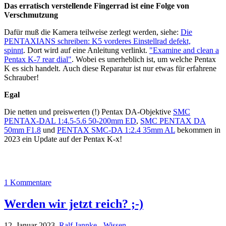
Das erratisch verstellende Fingerrad ist eine Folge von
Verschmutzung
Dafür muß die Kamera teilweise zerlegt werden, siehe:
Die
PENTAXIANS schreiben: K5 vorderes Einstellrad defekt,
spinnt
. Dort wird auf eine Anleitung verlinkt.
"Examine and clean a
Pentax K-7 rear dial"
. Wobei es unerheblich ist, um welche Pentax
K es sich handelt. Auch diese Reparatur ist nur etwas für erfahrene
Schrauber!
Egal
Die netten und preiswerten (!) Pentax DA-Objektive
SMC
PENTAX-DAL 1:4.5-5.6 50-200mm ED
,
SMC PENTAX DA
50mm F1.8
und
PENTAX SMC-DA 1:2.4 35mm AL
bekommen in
2023 ein Update auf der Pentax K-x!
1 Kommentare
Werden wir jetzt reich? ;-)
12. Januar 2023,
Ralf Jannke
-
Wissen