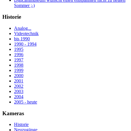
Digicammuseum wünscht einen entspannten nicht zu heißen
Sommer ;-)
Historie
Analog...
Videotechnik
bis 1990
1990 - 1994
1995
1996
1997
1998
1999
2000
2001
2002
2003
2004
2005 - heute
Kameras
Historie
Neuzugänge