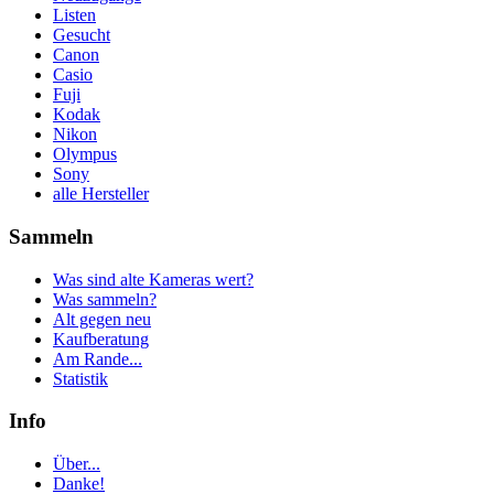
Listen
Gesucht
Canon
Casio
Fuji
Kodak
Nikon
Olympus
Sony
alle Hersteller
Sammeln
Was sind alte Kameras wert?
Was sammeln?
Alt gegen neu
Kaufberatung
Am Rande...
Statistik
Info
Über...
Danke!