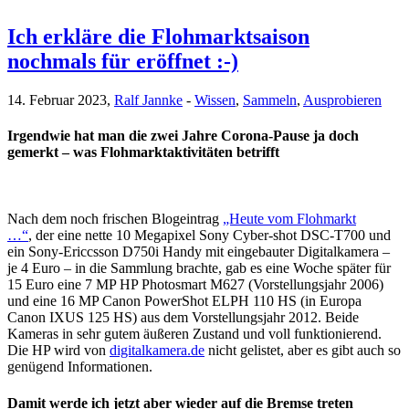
Ich erkläre die Flohmarktsaison
nochmals für eröffnet :-)
14. Februar 2023,
Ralf Jannke
-
Wissen
,
Sammeln
,
Ausprobieren
Irgendwie hat man die zwei Jahre Corona-Pause ja doch
gemerkt – was Flohmarktaktivitäten betrifft
Nach dem noch frischen Blogeintrag
„Heute vom Flohmarkt
…“
, der eine nette 10 Megapixel Sony Cyber-shot DSC-T700 und
ein Sony-Ericcsson D750i Handy mit eingebauter Digitalkamera –
je 4 Euro – in die Sammlung brachte, gab es eine Woche später für
15 Euro eine 7 MP HP Photosmart M627 (Vorstellungsjahr 2006)
und eine 16 MP Canon PowerShot ELPH 110 HS (in Europa
Canon IXUS 125 HS) aus dem Vorstellungsjahr 2012. Beide
Kameras in sehr gutem äußeren Zustand und voll funktionierend.
Die HP wird von
digitalkamera.de
nicht gelistet, aber es gibt auch so
genügend Informationen.
Damit werde ich jetzt aber wieder auf die Bremse treten