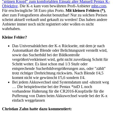
"grünen Knopf" zum komfortablen Einsatz alter Manuell Pentax K-
Objektive
. Die K-x kam vom bewährten Profi-Anbieter
mbp.com
.
Für erschwingliche 58 Euro plus Porto.
Mit kleinen Fehlern (*)
,
aber zum Fotografieren absolut benutzbar! Nur zu solchen Preisen
scheint aktuell verkauft und gekauft zu werden! Das haben andere
Anbieter immer noch nicht registriert oder wollen es nicht
wahrhaben.
Kleine Fehler?
Das Universalrädchen der K-x Rückseite, mit dem je nach
Automatikart die Blende oder Belichtungszeit verstellt wird,
sowie das Sucherbild bei der Bildkontrolle
vergrößert/verkleinert wird, geht nicht zuverlässig Schritt für
Schritt weiter. Es lässt schon mal 1/3 Stufe oder
entsprechende Sucherbildvergrößerungen aus, oder "zählt"
trotz richtiger Drehrichtung rückwärts. Nach Blende f/4,5
kommt nicht wie gewünscht f/5,6 sondern f/4.
Bei jedem Akkuwechsel sind Systemdatum und -uhrzeit weg
… Die beispielsweise bei der Pentax *istD L noch
vorhandene Halterung für die CR2016-Knopfzelle für die
Pufferung von Daten beim Akkuwechsel wurde bei der K-x
einfach weggelassen
Christian Zahn hatte dazu kommentiert: