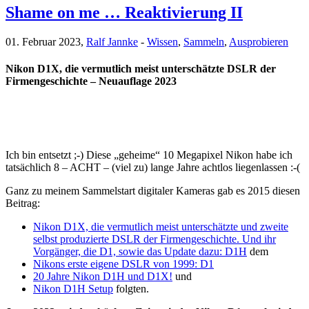
Shame on me … Reaktivierung II
01. Februar 2023,
Ralf Jannke
-
Wissen
,
Sammeln
,
Ausprobieren
Nikon D1X, die vermutlich meist unterschätzte DSLR der
Firmengeschichte – Neuauflage 2023
Ich bin entsetzt ;-) Diese „geheime“ 10 Megapixel Nikon habe ich
tatsächlich 8 – ACHT – (viel zu) lange Jahre achtlos liegenlassen :-(
Ganz zu meinem Sammelstart digitaler Kameras gab es 2015 diesen
Beitrag:
Nikon D1X, die vermutlich meist unterschätzte und zweite
selbst produzierte DSLR der Firmengeschichte. Und ihr
Vorgänger, die D1, sowie das Update dazu: D1H
dem
Nikons erste eigene DSLR von 1999: D1
20 Jahre Nikon D1H und D1X!
und
Nikon D1H Setup
folgten.