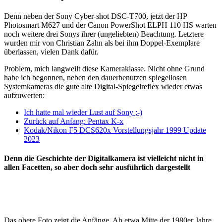
Denn neben der Sony Cyber-shot DSC-T700, jetzt der HP
Photosmart M627 und der Canon PowerShot ELPH 110 HS warten
noch weitere drei Sonys ihrer (ungeliebten) Beachtung. Letztere
wurden mir von Christian Zahn als bei ihm Doppel-Exemplare
überlassen, vielen Dank dafür.
Problem, mich langweilt diese Kameraklasse. Nicht ohne Grund
habe ich begonnen, neben den dauerbenutzen spiegellosen
Systemkameras die gute alte Digital-Spiegelreflex wieder etwas
aufzuwerten:
Ich hatte mal wieder Lust auf Sony ;-)
Zurück auf Anfang: Pentax K-x
Kodak/Nikon F5 DCS620x Vorstellungsjahr 1999 Update
2023
Denn die Geschichte der Digitalkamera ist vielleicht nicht in
allen Facetten, so aber doch sehr ausführlich dargestellt
Das obere Foto zeigt die Anfänge. Ab etwa Mitte der 1980er Jahre