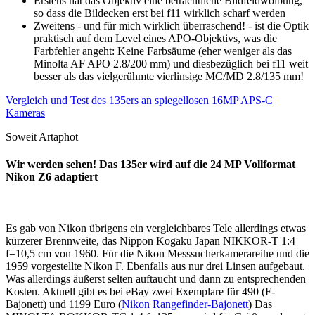
Erstens hat das Objektiv eine beträchtliche Bildfeldwölbung,
so dass die Bildecken erst bei f11 wirklich scharf werden
Zweitens - und für mich wirklich überraschend! - ist die Optik
praktisch auf dem Level eines APO-Objektivs, was die
Farbfehler angeht: Keine Farbsäume (eher weniger als das
Minolta AF APO 2.8/200 mm) und diesbezüglich bei f11 weit
besser als das vielgerühmte vierlinsige MC/MD 2.8/135 mm!
Vergleich und Test des 135ers an spiegellosen 16MP APS-C
Kameras
Soweit Artaphot
Wir werden sehen! Das 135er wird auf die 24 MP Vollformat
Nikon Z6 adaptiert
Es gab von Nikon übrigens ein vergleichbares Tele allerdings etwas
kürzerer Brennweite, das Nippon Kogaku Japan NIKKOR-T 1:4
f=10,5 cm von 1960. Für die Nikon Messsucherkamerareihe und die
1959 vorgestellte Nikon F. Ebenfalls aus nur drei Linsen aufgebaut.
Was allerdings äußerst selten auftaucht und dann zu entsprechenden
Kosten. Aktuell gibt es bei eBay zwei Exemplare für 490 (F-
Bajonett) und 1199 Euro (
Nikon Rangefinder-Bajonett
) Das