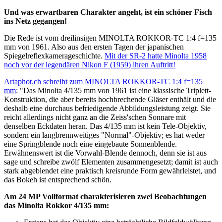
Und was erwartbaren Charakter angeht, ist ein schöner Fisch
ins Netz gegangen!
Die Rede ist vom dreilinsigen MINOLTA ROKKOR-TC 1:4 f=135
mm von 1961. Also aus den ersten Tagen der japanischen
Spiegelreflexkamerageschichte.
Mit der SR-2 hatte Minolta 1958
noch vor der legendären Nikon F (1959) ihren Auftritt!
Artaphot.ch schreibt zum MINOLTA ROKKOR-TC 1:4 f=135
mm
: "Das Minolta 4/135 mm von 1961 ist eine klassische Triplett-
Konstruktion, die aber bereits hochbrechende Gläser enthält und die
deshalb eine durchaus befriedigende Abbildungsleistung zeigt. Sie
reicht allerdings nicht ganz an die Zeiss'schen Sonnare mit
denselben Eckdaten heran. Das 4/135 mm ist kein Tele-Objektiv,
sondern ein langbrennweitiges "Normal"-Objektiv; es hat weder
eine Springblende noch eine eingebaute Sonnenblende.
Erwähnenswert ist die Vorwahl-Blende dennoch, denn sie ist aus
sage und schreibe zwölf Elementen zusammengesetzt; damit ist auch
stark abgeblendet eine praktisch kreisrunde Form gewährleistet, und
das Bokeh ist entsprechend schön.
Am 24 MP Vollformat charakterisieren zwei Beobachtungen
das Minolta Rokkor 4/135 mm: