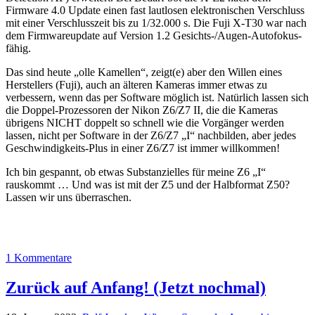
Firmware 4.0 Update einen fast lautlosen elektronischen Verschluss
mit einer Verschlusszeit bis zu 1/32.000 s. Die Fuji X-T30 war nach
dem Firmwareupdate auf Version 1.2 Gesichts-/Augen-Autofokus-
fähig.
Das sind heute „olle Kamellen“, zeigt(e) aber den Willen eines
Herstellers (Fuji), auch an älteren Kameras immer etwas zu
verbessern, wenn das per Software möglich ist. Natürlich lassen sich
die Doppel-Prozessoren der Nikon Z6/Z7 II, die die Kameras
übrigens NICHT doppelt so schnell wie die Vorgänger werden
lassen, nicht per Software in der Z6/Z7 „I“ nachbilden, aber jedes
Geschwindigkeits-Plus in einer Z6/Z7 ist immer willkommen!
Ich bin gespannt, ob etwas Substanzielles
für meine Z6 „I“
rauskommt … Und was ist mit der Z5 und der Halbformat Z50?
Lassen wir uns überraschen.
1 Kommentare
Zurück auf Anfang! (Jetzt nochmal)