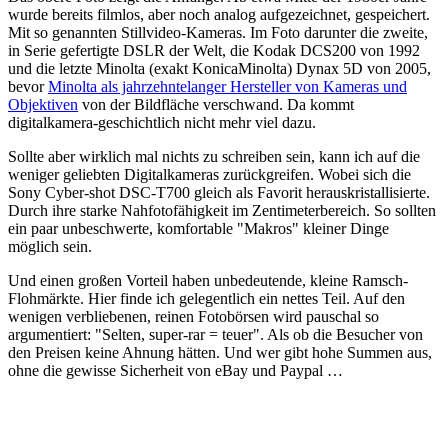
wurde bereits filmlos, aber noch analog aufgezeichnet, gespeichert.
Mit so genannten Stillvideo-Kameras. Im Foto darunter die zweite,
in Serie gefertigte DSLR der Welt, die Kodak DCS200 von 1992
und die letzte Minolta (exakt KonicaMinolta) Dynax 5D von 2005,
bevor
Minolta als jahrzehntelanger Hersteller von Kameras und
Objektiven
von der Bildfläche verschwand. Da kommt
digitalkamera-geschichtlich nicht mehr viel dazu.
Sollte aber wirklich mal nichts zu schreiben sein, kann ich auf die
weniger geliebten Digitalkameras zurückgreifen. Wobei sich die
Sony Cyber-shot DSC-T700 gleich als Favorit herauskristallisierte.
Durch ihre starke Nahfotofähigkeit im Zentimeterbereich. So sollten
ein paar unbeschwerte, komfortable "Makros" kleiner Dinge
möglich sein.
Und einen großen Vorteil haben unbedeutende, kleine Ramsch-
Flohmärkte. Hier finde ich gelegentlich ein nettes Teil. Auf den
wenigen verbliebenen, reinen Fotobörsen wird pauschal so
argumentiert: "Selten, super-rar = teuer". Als ob die Besucher von
den Preisen keine Ahnung hätten. Und wer gibt hohe Summen aus,
ohne die gewisse Sicherheit von eBay und Paypal …