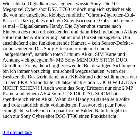
Wie schicke Digitalkameras "gehen" wusste Sony. Die 10
Megapixel Cyber-shot DSC-T700 ist doch ungleich stylischer als
die von mir ungeliebte, klobige, rundliche "Chrom-Zigaretten-Etui-
Klasse". Dazu gab es noch ein Sony-Ericcsson D750i – ich nenne
es mal – Digitalkamera-Handy. Die Cyber-shot startete nach
Einlegen des noch drinsteckenden und dann frisch geladenen Akkus
sofort mit der Aufforderung Datum und Uhrzeit einzugeben. Um
anschließend eine funktionierende Kamera – kein Sensor-Defekt –
zu präsentieren. Das Sony Ericsson erfreute mit einem
"aufgeblähten", natürlich toten Lithium-Akku, SIM-Karte und –
Achtung – eingelegtem 64 MB Sony MEMORY STICK DUO.
Gefüllt mit Fotos, die ich ggf. verwende. Bei derartigen Sichtungen
bin ich immer vorsichtig, um schnell wegzuschauen, wenn der
Besitzer, die Besitzerin damit am FKK-Strand oder schlimmeres war
;-) Den FKK-Strand hatte ich tatsächlich schon … ICH WILL DAS
NICHT SEHEN!!!! Auch wenn das Sony Ericsson nur eine 2 MP
Kamera mit einem AF 4.3mm 1:2.8 DIGITAL ZOOM hat,
spendiere ich einen Akku. Wenn das Handy zu starten sein sollte
und trotz natürlich nicht vorhandenem Passwort ein paar Fotos
ermöglicht, schieße ich ein paar frische Bilder. Natürlich gibt es
auch zur Sony Cyber-shot DSC-T700 einen Praxisbericht!
0 Kommentare