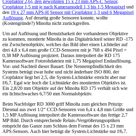
Cropfaktor 2,6), den gewohnten 15 x 23 mm APS-C Sensor,
Cropfaktor 1,5 mit je nach Kameramodell 1,3 bis 1,5 Megapixel
und
den
19 x 27 mm APS-H Sensor mit Cropfaktor 1,3 und 6 Megapixel
Auflösung
. Auf derartig große Sensoren konnte, wollte
(Kostengründe?) Minolta nicht zurückgreifen.
Um auf Auflösung und Benutzbarkeit der vorhandenen Objektive
zu kommen, montierte Minolta in das Digitalrückteil seiner RD -175
ein Zwischenobjektiv, welches das Bild über einen Lichtteiler auf
drei 4,8 x 6,4 mm große CCD-Sensoren mit je 768 x 494 Pixel =
0,38 MP Auflösung projiziert. Daraus interpoliert die RD 175
Kamerasoftware Fotorohdateien mit 1,75 Megapixel Endauflösung.
Vor- und Nachteil dieser Bauart: Die Nennempfindlichkeit des
Systems beträgt zwar hohe und nicht änderbare ISO 800, der
Cropfaktor liegt bei 2,5, die System-Lichtstärke erreicht aber nur
f/6,7. Egal wie hoch die Lichtstärke des montierten Objektivs ist.
Ein 2,8/20 mm Objektiv auf der Minolta RD 175 verhält sich wie
ein lichtschwaches 6,7/50 mm Normalobjektiv.
Beim Nachfolger RD 3000 griff Minolta zum gleichen Prinzip:
Diesmal aus zwei 1/2“ CCD-Sensoren von 6,4 x 4,8 mm Größe und
1,5 MP Auflösung interpoliert die Kamerasoftware das fertige 2,7
MP Bild. Durch entsprechende Relais-/Vergrößerungsoptiken
entspricht das Ganze zum Schluss dem Format des 15 x 23 mm
APS-Sensors. Auch hier beträgt die System-Lichtstärke nur f/6,7.