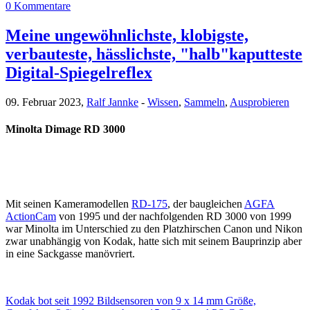
0 Kommentare
Meine ungewöhnlichste, klobigste,
verbauteste, hässlichste, "halb"kaputteste
Digital-Spiegelreflex
09. Februar 2023,
Ralf Jannke
-
Wissen
,
Sammeln
,
Ausprobieren
Minolta Dimage RD 3000
Mit seinen Kameramodellen
RD-175
, der baugleichen
AGFA
ActionCam
von 1995 und der nachfolgenden RD 3000 von 1999
war Minolta im Unterschied zu den Platzhirschen Canon und Nikon
zwar unabhängig von Kodak, hatte sich mit seinem Bauprinzip aber
in eine Sackgasse manövriert.
Kodak bot seit 1992 Bildsensoren von 9 x 14 mm Größe,