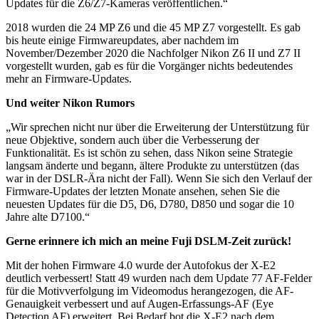
Updates für die Z6/Z7-Kameras veröffentlichen.“
2018 wurden die 24 MP Z6 und die 45 MP Z7 vorgestellt. Es gab
bis heute einige Firmwareupdates, aber nachdem im
November/Dezember 2020 die Nachfolger Nikon Z6 II und Z7 II
vorgestellt wurden, gab es für die Vorgänger nichts bedeutendes
mehr an Firmware-Updates.
Und weiter Nikon Rumors
„Wir sprechen nicht nur über die Erweiterung der Unterstützung für
neue Objektive, sondern auch über die Verbesserung der
Funktionalität. Es ist schön zu sehen, dass Nikon seine Strategie
langsam änderte und begann, ältere Produkte zu unterstützen (das
war in der DSLR-Ära nicht der Fall). Wenn Sie sich den Verlauf der
Firmware-Updates der letzten Monate ansehen, sehen Sie die
neuesten Updates für die D5, D6, D780, D850 und sogar die 10
Jahre alte D7100.“
Gerne erinnere ich mich an meine Fuji DSLM-Zeit zurück!
Mit der hohen Firmware 4.0 wurde der Autofokus der X-E2
deutlich verbessert! Statt 49 wurden nach dem Update 77 AF-Felder
für die Motivverfolgung im Videomodus herangezogen, die AF-
Genauigkeit verbessert und auf Augen-Erfassungs-AF (Eye
Detection AF) erweitert. Bei Bedarf bot die X-E2 nach dem