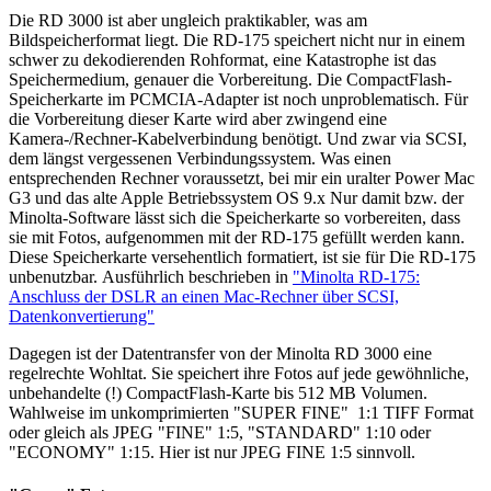
Die RD 3000 ist aber ungleich praktikabler, was am
Bildspeicherformat liegt. Die RD-175 speichert nicht nur in einem
schwer zu dekodierenden Rohformat, eine Katastrophe ist das
Speichermedium, genauer die Vorbereitung. Die CompactFlash-
Speicherkarte im PCMCIA-Adapter ist noch unproblematisch. Für
die Vorbereitung dieser Karte wird aber zwingend eine
Kamera-/Rechner-Kabelverbindung benötigt. Und zwar via SCSI,
dem längst vergessenen Verbindungssystem. Was einen
entsprechenden Rechner voraussetzt, bei mir ein uralter Power Mac
G3 und das alte Apple Betriebssystem OS 9.x Nur damit bzw. der
Minolta-Software lässt sich die Speicherkarte so vorbereiten, dass
sie mit Fotos, aufgenommen mit der RD-175 gefüllt werden kann.
Diese Speicherkarte versehentlich formatiert, ist sie für Die RD-175
unbenutzbar. Ausführlich beschrieben in
"Minolta RD-175:
Anschluss der DSLR an einen Mac-Rechner über SCSI,
Datenkonvertierung"
Dagegen ist der Datentransfer von der Minolta RD 3000 eine
regelrechte Wohltat. Sie speichert ihre Fotos auf jede gewöhnliche,
unbehandelte (!) CompactFlash-Karte bis 512 MB Volumen.
Wahlweise im unkomprimierten "SUPER FINE" 1:1 TIFF Format
oder gleich als JPEG "FINE" 1:5, "STANDARD" 1:10 oder
"ECONOMY" 1:15. Hier ist nur JPEG FINE 1:5 sinnvoll.