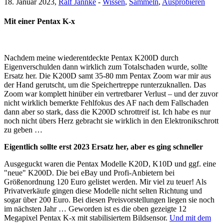
18. Januar 2023,
Ralf Jannke
-
Wissen
,
Sammeln
,
Ausprobieren
Mit einer Pentax K-x
Nachdem meine wiederentdeckte Pentax K200D durch
Eigenverschulden dann wirklich zum Totalschaden wurde, sollte
Ersatz her. Die K200D samt 35-80 mm Pentax Zoom war mir aus
der Hand gerutscht, um die Speichertreppe runterzuknallen. Das
Zoom war komplett hinüber ein vertretbarer Verlust – und der zuvor
nicht wirklich bemerkte Fehlfokus des AF nach dem Fallschaden
dann aber so stark, dass die K200D schrottreif ist. Ich habe es nur
noch nicht übers Herz gebracht sie wirklich in den Elektronikschrott
zu geben …
Eigentlich sollte erst 2023 Ersatz her, aber es ging schneller
Ausgeguckt waren die Pentax Modelle K20D, K10D und ggf. eine
"neue" K200D. Die bei eBay und Profi-Anbietern bei
Größenordnung 120 Euro gelistet werden. Mir viel zu teuer! Als
Privatverkäufe gingen diese Modelle nicht selten Richtung und
sogar über 200 Euro. Bei diesen Preisvorstellungen liegen sie noch
im nächsten Jahr … Geworden ist es die oben gezeigte 12
Megapixel Pentax K-x mit stabilisiertem Bildsensor.
Und mit dem