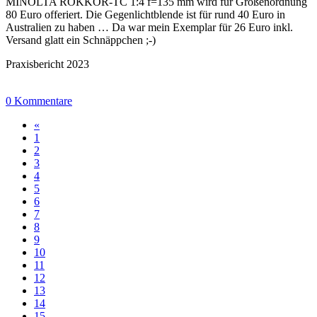
MINOLTA ROKKOR-TC 1:4 f=135 mm wird für Größenordnung
80 Euro offeriert. Die Gegenlichtblende ist für rund 40 Euro in
Australien zu haben … Da war mein Exemplar für 26 Euro inkl.
Versand glatt ein Schnäppchen ;-)
Praxisbericht 2023
0 Kommentare
«
1
2
3
4
5
6
7
8
9
10
11
12
13
14
15