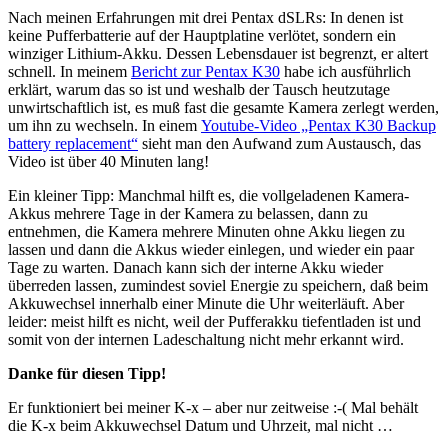
Nach meinen Erfahrungen mit drei Pentax dSLRs: In denen ist
keine Pufferbatterie auf der Hauptplatine verlötet, sondern ein
winziger Lithium-Akku. Dessen Lebensdauer ist begrenzt, er altert
schnell. In meinem
Bericht zur Pentax K30
habe ich ausführlich
erklärt, warum das so ist und weshalb der Tausch heutzutage
unwirtschaftlich ist, es muß fast die gesamte Kamera zerlegt werden,
um ihn zu wechseln. In einem
Youtube-Video „Pentax K30 Backup
battery replacement“
sieht man den Aufwand zum Austausch, das
Video ist über 40 Minuten lang!
Ein kleiner Tipp: Manchmal hilft es, die vollgeladenen Kamera-
Akkus mehrere Tage in der Kamera zu belassen, dann zu
entnehmen, die Kamera mehrere Minuten ohne Akku liegen zu
lassen und dann die Akkus wieder einlegen, und wieder ein paar
Tage zu warten. Danach kann sich der interne Akku wieder
überreden lassen, zumindest soviel Energie zu speichern, daß beim
Akkuwechsel innerhalb einer Minute die Uhr weiterläuft. Aber
leider: meist hilft es nicht, weil der Pufferakku tiefentladen ist und
somit von der internen Ladeschaltung nicht mehr erkannt wird.
Danke für diesen Tipp!
Er funktioniert bei meiner K-x – aber nur zeitweise :-( Mal behält
die K-x beim Akkuwechsel Datum und Uhrzeit, mal nicht …