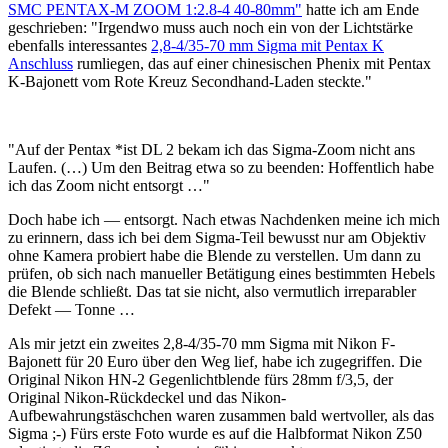
SMC PENTAX-M ZOOM 1:2.8-4 40-80mm"
hatte ich am Ende
geschrieben: "Irgendwo muss auch noch ein von der Lichtstärke
ebenfalls interessantes
2,8-4/35-70 mm Sigma mit Pentax K
Anschluss
rumliegen, das auf einer chinesischen Phenix mit Pentax
K-Bajonett vom Rote Kreuz Secondhand-Laden steckte."
"Auf der Pentax *ist DL 2 bekam ich das Sigma-Zoom nicht ans
Laufen. (…) Um den Beitrag etwa so zu beenden: Hoffentlich habe
ich das Zoom nicht entsorgt …"
Doch habe ich — entsorgt. Nach etwas Nachdenken meine ich mich
zu erinnern, dass ich bei dem Sigma-Teil bewusst nur am Objektiv
ohne Kamera probiert habe die Blende zu verstellen. Um dann zu
prüfen, ob sich nach manueller Betätigung eines bestimmten Hebels
die Blende schließt. Das tat sie nicht, also vermutlich irreparabler
Defekt — Tonne …
Als mir jetzt ein zweites 2,8-4/35-70 mm Sigma mit Nikon F-
Bajonett für 20 Euro über den Weg lief, habe ich zugegriffen. Die
Original Nikon HN-2 Gegenlichtblende fürs 28mm f/3,5, der
Original Nikon-Rückdeckel und das Nikon-
Aufbewahrungstäschchen waren zusammen bald wertvoller, als das
Sigma ;-) Fürs erste Foto wurde es auf die Halbformat Nikon Z50