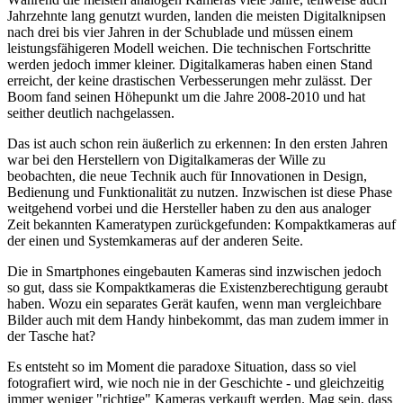
Jahrzehnte lang genutzt wurden, landen die meisten Digitalknipsen
nach drei bis vier Jahren in der Schublade und müssen einem
leistungsfähigeren Modell weichen. Die technischen Fortschritte
werden jedoch immer kleiner. Digitalkameras haben einen Stand
erreicht, der keine drastischen Verbesserungen mehr zulässt. Der
Boom fand seinen Höhepunkt um die Jahre 2008-2010 und hat
seither deutlich nachgelassen.
Das ist auch schon rein äußerlich zu erkennen: In den ersten Jahren
war bei den Herstellern von Digitalkameras der Wille zu
beobachten, die neue Technik auch für Innovationen in Design,
Bedienung und Funktionalität zu nutzen. Inzwischen ist diese Phase
weitgehend vorbei und die Hersteller haben zu den aus analoger
Zeit bekannten Kameratypen zurückgefunden: Kompaktkameras auf
der einen und Systemkameras auf der anderen Seite.
Die in Smartphones eingebauten Kameras sind inzwischen jedoch
so gut, dass sie Kompaktkameras die Existenzberechtigung geraubt
haben. Wozu ein separates Gerät kaufen, wenn man vergleichbare
Bilder auch mit dem Handy hinbekommt, das man zudem immer in
der Tasche hat?
Es entsteht so im Moment die paradoxe Situation, dass so viel
fotografiert wird, wie noch nie in der Geschichte - und gleichzeitig
immer weniger "richtige" Kameras verkauft werden. Mag sein, dass