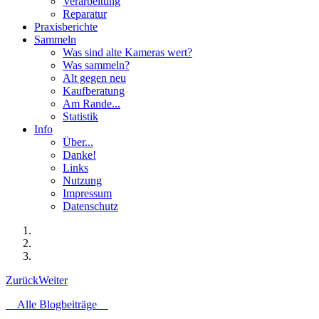
Verarbeitung
Reparatur
Praxisberichte
Sammeln
Was sind alte Kameras wert?
Was sammeln?
Alt gegen neu
Kaufberatung
Am Rande...
Statistik
Info
Über...
Danke!
Links
Nutzung
Impressum
Datenschutz
Zurück
Weiter
Alle Blogbeiträge