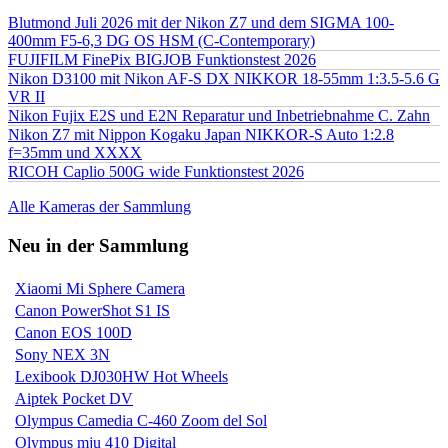
Blutmond Juli 2026 mit der Nikon Z7 und dem SIGMA 100-
400mm F5-6,3 DG OS HSM (C-Contemporary)
FUJIFILM FinePix BIGJOB Funktionstest 2026
Nikon D3100 mit Nikon AF-S DX NIKKOR 18-55mm 1:3.5-5.6 G
VR II
Nikon Fujix E2S und E2N Reparatur und Inbetriebnahme C. Zahn
Nikon Z7 mit Nippon Kogaku Japan NIKKOR-S Auto 1:2.8
f=35mm und XXXX
RICOH Caplio 500G wide Funktionstest 2026
Alle Kameras der Sammlung
Neu in der Sammlung
Xiaomi Mi Sphere Camera
Canon PowerShot S1 IS
Canon EOS 100D
Sony NEX 3N
Lexibook DJ030HW Hot Wheels
Aiptek Pocket DV
Olympus Camedia C-460 Zoom del Sol
Olympus mju 410 Digital