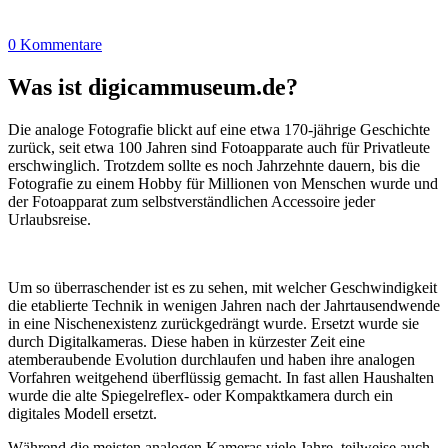
0 Kommentare
Was ist digicammuseum.de?
Die analoge Fotografie blickt auf eine etwa 170-jährige Geschichte
zurück, seit etwa 100 Jahren sind Fotoapparate auch für Privatleute
erschwinglich. Trotzdem sollte es noch Jahrzehnte dauern, bis die
Fotografie zu einem Hobby für Millionen von Menschen wurde und
der Fotoapparat zum selbstverständlichen Accessoire jeder
Urlaubsreise.
Um so überraschender ist es zu sehen, mit welcher Geschwindigkeit
die etablierte Technik in wenigen Jahren nach der Jahrtausendwende
in eine Nischenexistenz zurückgedrängt wurde. Ersetzt wurde sie
durch Digitalkameras. Diese haben in kürzester Zeit eine
atemberaubende Evolution durchlaufen und haben ihre analogen
Vorfahren weitgehend überflüssig gemacht. In fast allen Haushalten
wurde die alte Spiegelreflex- oder Kompaktkamera durch ein
digitales Modell ersetzt.
Während die meisten analogen Kameras viele Jahre, teilweise auch