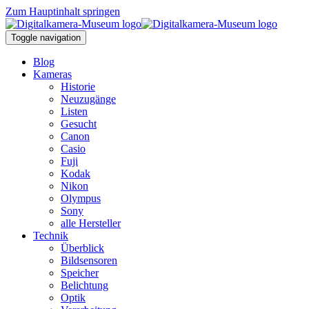
Zum Hauptinhalt springen
Toggle navigation
Blog
Kameras
Historie
Neuzugänge
Listen
Gesucht
Canon
Casio
Fuji
Kodak
Nikon
Olympus
Sony
alle Hersteller
Technik
Überblick
Bildsensoren
Speicher
Belichtung
Optik