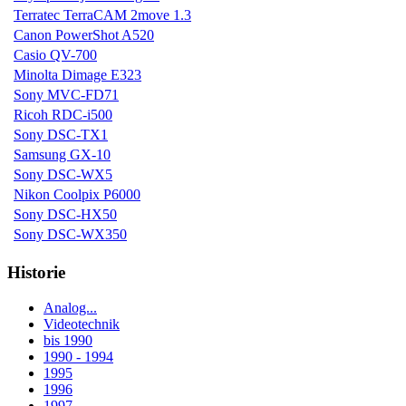
Terratec TerraCAM 2move 1.3
Canon PowerShot A520
Casio QV-700
Minolta Dimage E323
Sony MVC-FD71
Ricoh RDC-i500
Sony DSC-TX1
Samsung GX-10
Sony DSC-WX5
Nikon Coolpix P6000
Sony DSC-HX50
Sony DSC-WX350
Historie
Analog...
Videotechnik
bis 1990
1990 - 1994
1995
1996
1997