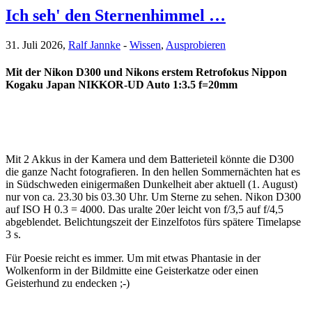
Ich seh' den Sternenhimmel …
31. Juli 2026,
Ralf Jannke
-
Wissen
,
Ausprobieren
Mit der Nikon D300 und Nikons erstem Retrofokus Nippon
Kogaku Japan NIKKOR-UD Auto 1:3.5 f=20mm
Mit 2 Akkus in der Kamera und dem Batterieteil könnte die D300
die ganze Nacht fotografieren. In den hellen Sommernächten hat es
in Südschweden einigermaßen Dunkelheit aber aktuell (1. August)
nur von ca. 23.30 bis 03.30 Uhr. Um Sterne zu sehen. Nikon D300
auf ISO H 0.3 = 4000. Das uralte 20er leicht von f/3,5 auf f/4,5
abgeblendet. Belichtungszeit der Einzelfotos fürs spätere Timelapse
3 s.
Für Poesie reicht es immer. Um mit etwas Phantasie in der
Wolkenform in der Bildmitte eine Geisterkatze oder einen
Geisterhund zu endecken ;-)