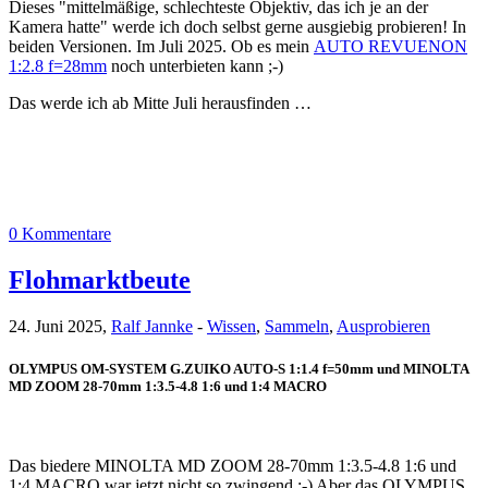
Dieses "mittelmäßige, schlechteste Objektiv, das ich je an der
Kamera hatte" werde ich doch selbst gerne ausgiebig probieren! In
beiden Versionen. Im Juli 2025. Ob es mein
AUTO REVUENON
1:2.8 f=28mm
noch unterbieten kann ;-)
Das werde ich ab Mitte Juli herausfinden …
0 Kommentare
Flohmarktbeute
24. Juni 2025,
Ralf Jannke
-
Wissen
,
Sammeln
,
Ausprobieren
OLYMPUS OM-SYSTEM G.ZUIKO AUTO-S 1:1.4 f=50mm und MINOLTA
MD ZOOM 28-70mm 1:3.5-4.8 1:6 und 1:4 MACRO
Das biedere MINOLTA MD ZOOM 28-70mm 1:3.5-4.8 1:6 und
1:4 MACRO war jetzt nicht so zwingend ;-) Aber das OLYMPUS