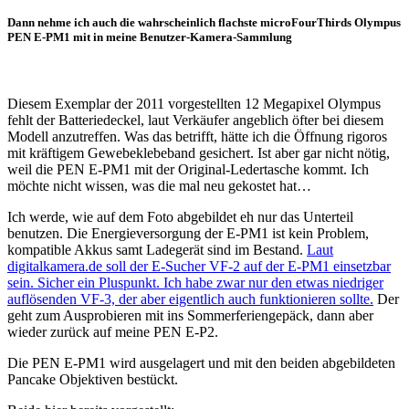
Dann nehme ich auch die wahrscheinlich flachste microFourThirds Olympus
PEN E-PM1 mit in meine Benutzer-Kamera-Sammlung
Diesem Exemplar der 2011 vorgestellten 12 Megapixel Olympus
fehlt der Batteriedeckel, laut Verkäufer angeblich öfter bei diesem
Modell anzutreffen. Was das betrifft, hätte ich die Öffnung rigoros
mit kräftigem Gewebeklebeband gesichert. Ist aber gar nicht nötig,
weil die PEN E-PM1 mit der Original-Ledertasche kommt. Ich
möchte nicht wissen, was die mal neu gekostet hat…
Ich werde, wie auf dem Foto abgebildet eh nur das Unterteil
benutzen. Die Energieversorgung der E-PM1 ist kein Problem,
kompatible Akkus samt Ladegerät sind im Bestand.
Laut
digitalkamera.de soll der E-Sucher VF-2 auf der E-PM1 einsetzbar
sein. Sicher ein Pluspunkt. Ich habe zwar nur den etwas niedriger
auflösenden VF-3, der aber eigentlich auch funktionieren sollte.
Der
geht zum Ausprobieren mit ins Sommerferiengepäck, dann aber
wieder zurück auf meine PEN E-P2.
Die PEN E-PM1 wird ausgelagert und mit den beiden abgebildeten
Pancake Objektiven bestückt.