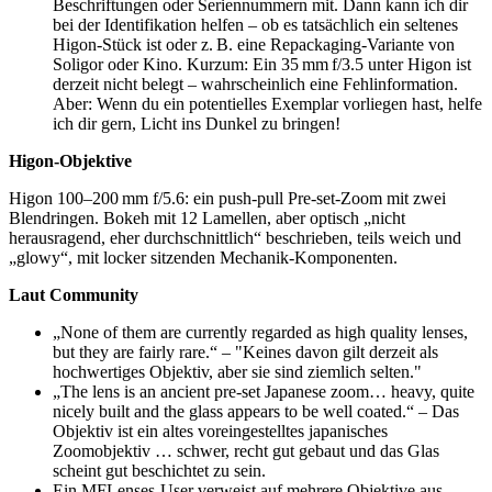
Beschriftungen oder Seriennummern mit. Dann kann ich dir
bei der Identifikation helfen – ob es tatsächlich ein seltenes
Higon‑Stück ist oder z. B. eine Repackaging‑Variante von
Soligor oder Kino. Kurzum: Ein 35 mm f/3.5 unter Higon ist
derzeit nicht belegt – wahrscheinlich eine Fehlinformation.
Aber: Wenn du ein potentielles Exemplar vorliegen hast, helfe
ich dir gern, Licht ins Dunkel zu bringen!
Higon-Objektive
Higon 100–200 mm f/5.6: ein push-pull Pre-set-Zoom mit zwei
Blendringen. Bokeh mit 12 Lamellen, aber optisch „nicht
herausragend, eher durchschnittlich“ beschrieben, teils weich und
„glowy“, mit locker sitzenden Mechanik-Komponenten.
Laut Community
„None of them are currently regarded as high quality lenses,
but they are fairly rare.“ – "Keines davon gilt derzeit als
hochwertiges Objektiv, aber sie sind ziemlich selten."
„The lens is an ancient pre-set Japanese zoom… heavy, quite
nicely built and the glass appears to be well coated.“ – Das
Objektiv ist ein altes voreingestelltes japanisches
Zoomobjektiv … schwer, recht gut gebaut und das Glas
scheint gut beschichtet zu sein.
Ein MFLenses-User verweist auf mehrere Objektive aus