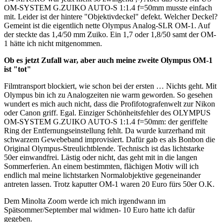
OM-SYSTEM G.ZUIKO AUTO-S 1:1.4 f=50mm musste einfach
mit. Leider ist der hintere "Objektivdeckel" defekt. Welcher Deckel?
Gemeint ist die eigentlich nette Olympus Analog-SLR OM-1. Auf
der steckte das 1,4/50 mm Zuiko. Ein 1,7 oder 1,8/50 samt der OM-
1 hätte ich nicht mitgenommen.
Ob es jetzt Zufall war, aber auch meine zweite Olympus OM-1
ist "tot"
Filmtransport blockiert, wie schon bei der ersten … Nichts geht. Mit
Olympus bin ich zu Analogzeiten nie warm geworden. So gesehen
wundert es mich auch nicht, dass die Profifotografenwelt zur Nikon
oder Canon griff. Egal. Einziger Schönheitsfehler des OLYMPUS
OM-SYSTEM G.ZUIKO AUTO-S 1:1.4 f=50mm: der geriffelte
Ring der Entfernungseinstellung fehlt. Da wurde kurzerhand mit
schwarzem Gewebeband improvisiert. Dafür gab es als Bonbon die
Original Olympus-Streulichtblende. Technisch ist das lichtstarke
50er einwandfrei. Lästig oder nicht, das geht mit in die langen
Sommerferien. An einem bestimmten, flächigen Motiv will ich
endlich mal meine lichtstarken Normalobjektive gegeneinander
antreten lassen. Trotz kaputter OM-1 waren 20 Euro fürs 50er O.K.
Dem Minolta Zoom werde ich mich irgendwann im
Spätsommer/September mal widmen- 10 Euro hatte ich dafür
gegeben.