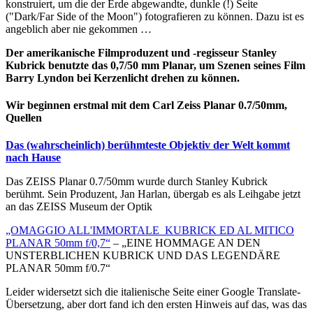
konstruiert, um die der Erde abgewandte, dunkle (!) Seite
("Dark/Far Side of the Moon") fotografieren zu können. Dazu ist es
angeblich aber nie gekommen …
Der amerikanische Filmproduzent und -regisseur Stanley
Kubrick benutzte das 0,7/50 mm Planar, um Szenen seines Film
Barry Lyndon bei Kerzenlicht drehen zu können.
Wir beginnen erstmal mit dem Carl Zeiss Planar 0.7/50mm,
Quellen
Das (wahrscheinlich) berühmteste Objektiv der Welt kommt
nach Hause
Das ZEISS Planar 0.7/50mm wurde durch Stanley Kubrick
berühmt. Sein Produzent, Jan Harlan, übergab es als Leihgabe jetzt
an das ZEISS Museum der Optik
„OMAGGIO ALL'IMMORTALE KUBRICK ED AL MITICO
PLANAR 50mm f/0,7“
– „EINE HOMMAGE AN DEN
UNSTERBLICHEN KUBRICK UND DAS LEGENDÄRE
PLANAR 50mm f/0.7“
Leider widersetzt sich die italienische Seite einer Google Translate-
Übersetzung, aber dort fand ich den ersten Hinweis auf das, was das