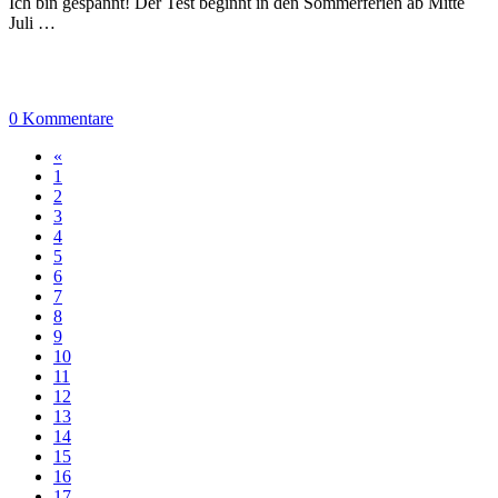
Ich bin gespannt! Der Test beginnt in den Sommerferien ab Mitte
Juli …
0 Kommentare
«
1
2
3
4
5
6
7
8
9
10
11
12
13
14
15
16
17