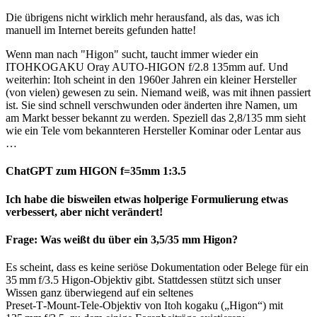
Die übrigens nicht wirklich mehr herausfand, als das, was ich
manuell im Internet bereits gefunden hatte!
Wenn man nach "Higon" sucht, taucht immer wieder ein
ITOHKOGAKU Oray AUTO-HIGON f/2.8 135mm auf. Und
weiterhin: Itoh scheint in den 1960er Jahren ein kleiner Hersteller
(von vielen) gewesen zu sein. Niemand weiß, was mit ihnen passiert
ist. Sie sind schnell verschwunden oder änderten ihre Namen, um
am Markt besser bekannt zu werden. Speziell das 2,8/135 mm sieht
wie ein Tele vom bekannteren Hersteller Kominar oder Lentar aus
…
ChatGPT zum HIGON f=35mm 1:3.5
Ich habe die bisweilen etwas holperige Formulierung etwas
verbessert, aber nicht verändert!
Frage: Was weißt du über ein 3,5/35 mm Higon?
Es scheint, dass es keine seriöse Dokumentation oder Belege für ein
35 mm f/3.5 Higon‑Objektiv gibt. Stattdessen stützt sich unser
Wissen ganz überwiegend auf ein seltenes
Preset‑T‑Mount‑Tele‑Objektiv von Itoh kogaku („Higon“) mit