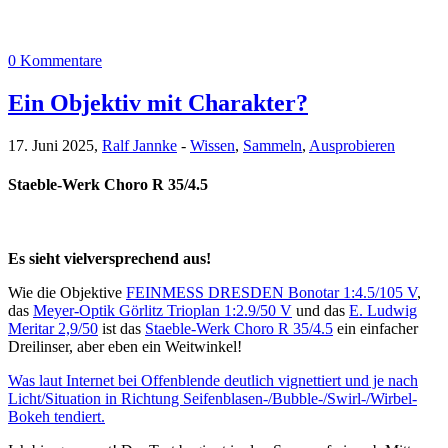
0 Kommentare
Ein Objektiv mit Charakter?
17. Juni 2025,
Ralf Jannke
-
Wissen
,
Sammeln
,
Ausprobieren
Staeble-Werk Choro R 35/4.5
Es sieht vielversprechend aus!
Wie die Objektive
FEINMESS DRESDEN Bonotar 1:4.5/105 V
,
das
Meyer-Optik Görlitz Trioplan 1:2.9/50 V
und das
E. Ludwig
Meritar 2,9/50
ist das
Staeble-Werk Choro R 35/4.5
ein einfacher
Dreilinser, aber eben ein Weitwinkel!
Was laut Internet bei Offenblende deutlich vignettiert und je nach
Licht/Situation in Richtung Seifenblasen-/Bubble-/Swirl-/Wirbel-
Bokeh tendiert.