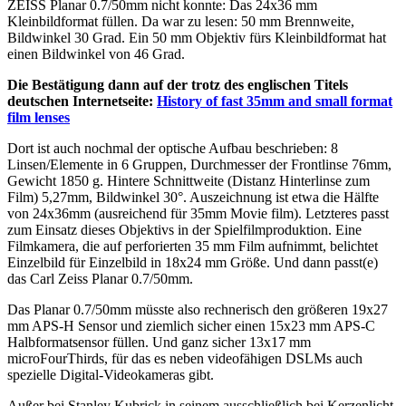
ZEISS Planar 0.7/50mm nicht konnte: Das 24x36 mm
Kleinbildformat füllen. Da war zu lesen: 50 mm Brennweite,
Bildwinkel 30 Grad. Ein 50 mm Objektiv fürs Kleinbildformat hat
einen Bildwinkel von 46 Grad.
Die Bestätigung dann auf der trotz des englischen Titels
deutschen Internetseite:
History of fast 35mm and small format
film lenses
Dort ist auch nochmal der optische Aufbau beschrieben: 8
Linsen/Elemente in 6 Gruppen, Durchmesser der Frontlinse 76mm,
Gewicht 1850 g. Hintere Schnittweite (Distanz Hinterlinse zum
Film) 5,27mm, Bildwinkel 30°. Auszeichnung ist etwa die Hälfte
von 24x36mm (ausreichend für 35mm Movie film). Letzteres passt
zum Einsatz dieses Objektivs in der Spielfilmproduktion. Eine
Filmkamera, die auf perforierten 35 mm Film aufnimmt, belichtet
Einzelbild für Einzelbild in 18x24 mm Größe. Und dann passt(e)
das Carl Zeiss Planar 0.7/50mm.
Das Planar 0.7/50mm müsste also rechnerisch den größeren 19x27
mm APS-H Sensor und ziemlich sicher einen 15x23 mm APS-C
Halbformatsensor füllen. Und ganz sicher 13x17 mm
microFourThirds, für das es neben videofähigen DSLMs auch
spezielle Digital-Videokameras gibt.
Außer bei Stanley Kubrick in seinem ausschließlich bei Kerzenlicht