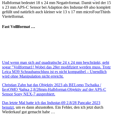
Halbformat bedeutet 18 x 24 mm Negativformat. Damit wird der 15
x 23 mm APS-C Sensor bei Adaption des Industar-69 also komplett
gefüllt und natürlich auch kleiner wie 13 x 17 mm microFourThirds
Viertelformat.
Fast Volllformat …
Und wenn man sich auf quadratische 24 x 24 mm beschränkt, geht
sogar "Vollformat1! Wobei das 28er modifiziert werden muss. Trotz
Leica M39 Schraubanschluss ist es nicht kompatibel – Unendlich
wird ohne Manipulation nicht erreicht.
Christian Zahn hat das Objektiv 2023 als BELomo Tschaika /
БелОМО Чайка 2,8/28mm-Halbformat-Objektiv auf der APS-C
Sensor Sony NEX-7 ausprobiert.
Das letzte Mal hatte ich das Industar-69 2.8/28 Pancake 2023
benutzt
, um es dann abzustoßen. Ein Fehler, den ich jetzt durch
Wiederkauf gut gemacht habe …