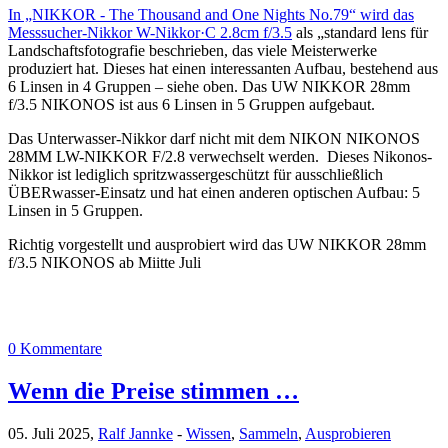
In „NIKKOR - The Thousand and One Nights No.79“ wird das
Messsucher-Nikkor W-Nikkor·C 2.8cm f/3.5
als „standard lens für
Landschaftsfotografie beschrieben, das viele Meisterwerke
produziert hat. Dieses hat einen interessanten Aufbau, bestehend aus
6 Linsen in 4 Gruppen – siehe oben. Das UW NIKKOR 28mm
f/3.5 NIKONOS ist aus 6 Linsen in 5 Gruppen aufgebaut.
Das Unterwasser-Nikkor darf nicht mit dem NIKON NIKONOS
28MM LW-NIKKOR F/2.8 verwechselt werden. Dieses Nikonos-
Nikkor ist lediglich spritzwassergeschützt für ausschließlich
ÜBERwasser-Einsatz und hat einen anderen optischen Aufbau: 5
Linsen in 5 Gruppen.
Richtig vorgestellt und ausprobiert wird das UW NIKKOR 28mm
f/3.5 NIKONOS ab Miitte Juli
0 Kommentare
Wenn die Preise stimmen …
05. Juli 2025,
Ralf Jannke
-
Wissen
,
Sammeln
,
Ausprobieren