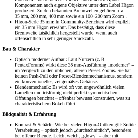
Komponenten auch eigene Objektive unter dem Label Higon
produziert. Zu den bekannten Brennweiten gehören u. a.
35 mm, 200 mm, 400 mm sowie ein 100–200 mm Zoom .
Higon‑Serie 35 mm: In Community-Berichten wird explizit
ein 35 mm Higon erwähnt. Das bestätigt, dass diese
Brennweite tatsächlich hergestellt wurde, wenn auch
offensichtlich in sehr geringer Stückzahl.
Bau & Charakter
Optisch-moderner Aufbau: Laut Nutzern (z. B.
PentaxForums) wirkt diese 35 mm-Ausführung „moderner“ –
im Vergleich zu den üblichen, älteren Preset-Zooms. Sie hat
keinen Push-Pull oder Preset-Blendenmechanismus, sondern
ein konventionelles, zeitgemäßes Gehäuse.
Blendenmechanik: Es wird oft von ungewöhnlich vielen
Lamellen und irisförmig nicht perfekt symmetrischen
Öffnungen berichtet – offenbar bewusst konstruiert, was zu
charakteristischem Bokeh führt .
Bildqualität & Erfahrung
Kontrast & Schärfe: Wie bei vielen Higon‑Optiken gilt: Solide
Verarbeitung – optisch jedoch „durchschnittlich“, besonders
bei offener Blende. Leicht weich, „glowy“ – aber mit