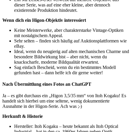
dieser Serie, was auf eine eher kleine, aber dennoch
existierende Produktion hindeutet.
Wenn dich ein Higon‑Objektiv interessiert
Keine Meisterwerke, aber charakterstarke Vintage-Optiken
mit nostalgischem Appeal.
Sehr selten – finden sich häufig auf Auktionsplattformen wie
eBay.
Ideal, wenn du neugierig auf alten mechanischen Charme und
besondere Bildwirkung bist – aber nicht, wenn du
knackscharfe, moderne Bildqualität erwartest.
Sag einfach Bescheid, wenn du ein bestimmtes Modell
gefunden hast – dann helfe ich dir gerne weiter!
Nach Übermittlung eines Fotos an ChatGPT
Ja – es gibt durchaus ein „Higon 3,5/35 mm“ von Itoh Kogaku! Es
handelt sich hierbei um eine seltene, wenig dokumentierte
Ausnahme in der Higon-Serie. Ach was ;-)
Herkunft & Historie
Hersteller: Itoh Kogaku – heute bekannt als Itoh Optical
Industrial – hat in den ca. 1960er Jahren neben Optik-