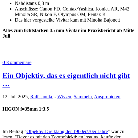
Nahdistanz 0,3 m
Anschlüsse: Canon FD, Contax/Yashica, Konica AR, M42,
Minolta SR, Nikon F, Olympus OM, Pentax K
Das hier vorgestellte Vivitar kam mit Minolta Bajonett
Alles zum lichtstarken 35 mm Vivitar im Praxisbericht ab Mitte
Juli
0 Kommentare
Ein Objektiv, das es eigentlich nicht gibt
…
12. Juli 2025,
Ralf Jannke
-
Wissen
,
Sammeln
,
Ausprobieren
HIGON f=35mm 1:3.5
Im Beitrag "
Objektiv-Dreiklang der 1960er/70er Jahre
" war zu
lesen: "Bevor es mit den Zoomobjektiven losging, kaufte der