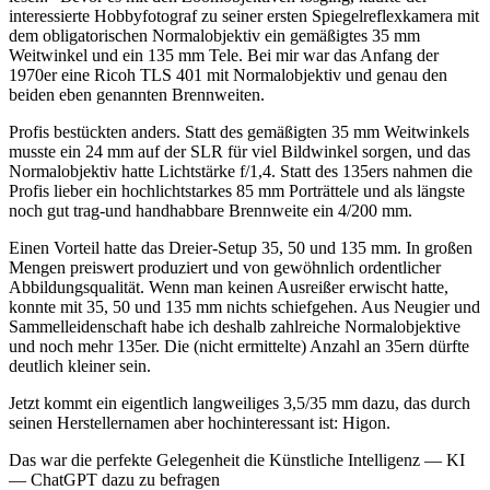
interessierte Hobbyfotograf zu seiner ersten Spiegelreflexkamera mit
dem obligatorischen Normalobjektiv ein gemäßigtes 35 mm
Weitwinkel und ein 135 mm Tele. Bei mir war das Anfang der
1970er eine Ricoh TLS 401 mit Normalobjektiv und genau den
beiden eben genannten Brennweiten.
Profis bestückten anders. Statt des gemäßigten 35 mm Weitwinkels
musste ein 24 mm auf der SLR für viel Bildwinkel sorgen, und das
Normalobjektiv hatte Lichtstärke f/1,4. Statt des 135ers nahmen die
Profis lieber ein hochlichtstarkes 85 mm Porträttele und als längste
noch gut trag-und handhabbare Brennweite ein 4/200 mm.
Einen Vorteil hatte das Dreier-Setup 35, 50 und 135 mm. In großen
Mengen preiswert produziert und von gewöhnlich ordentlicher
Abbildungsqualität. Wenn man keinen Ausreißer erwischt hatte,
konnte mit 35, 50 und 135 mm nichts schiefgehen. Aus Neugier und
Sammelleidenschaft habe ich deshalb zahlreiche Normalobjektive
und noch mehr 135er. Die (nicht ermittelte) Anzahl an 35ern dürfte
deutlich kleiner sein.
Jetzt kommt ein eigentlich langweiliges 3,5/35 mm dazu, das durch
seinen Herstellernamen aber hochinteressant ist: Higon.
Das war die perfekte Gelegenheit die Künstliche Intelligenz — KI
— ChatGPT dazu zu befragen