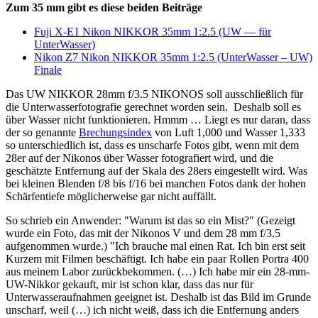
Zum 35 mm gibt es diese beiden Beiträge
Fuji X-E1 Nikon NIKKOR 35mm 1:2.5 (UW — für
UnterWasser)
Nikon Z7 Nikon NIKKOR 35mm 1:2.5 (UnterWasser – UW)
Finale
Das UW NIKKOR 28mm f/3.5 NIKONOS soll ausschließlich für
die Unterwasserfotografie gerechnet worden sein. Deshalb soll es
über Wasser nicht funktionieren. Hmmm … Liegt es nur daran, dass
der so genannte
Brechungsindex
von Luft 1,000 und Wasser 1,333
so unterschiedlich ist, dass es unscharfe Fotos gibt, wenn mit dem
28er auf der Nikonos über Wasser fotografiert wird, und die
geschätzte Entfernung auf der Skala des 28ers eingestellt wird. Was
bei kleinen Blenden f/8 bis f/16 bei manchen Fotos dank der hohen
Schärfentiefe möglicherweise gar nicht auffällt.
So schrieb ein Anwender: "Warum ist das so ein Mist?" (Gezeigt
wurde ein Foto, das mit der Nikonos V und dem 28 mm f/3.5
aufgenommen wurde.) "Ich brauche mal einen Rat. Ich bin erst seit
Kurzem mit Filmen beschäftigt. Ich habe ein paar Rollen Portra 400
aus meinem Labor zurückbekommen. (…) Ich habe mir ein 28-mm-
UW-Nikkor gekauft, mir ist schon klar, dass das nur für
Unterwasseraufnahmen geeignet ist. Deshalb ist das Bild im Grunde
unscharf, weil (…) ich nicht weiß, dass ich die Entfernung anders