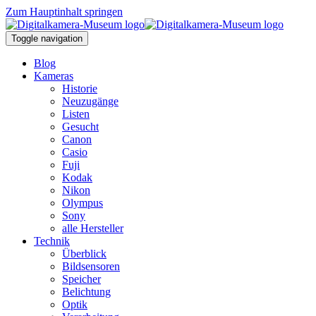
Zum Hauptinhalt springen
Toggle navigation
Blog
Kameras
Historie
Neuzugänge
Listen
Gesucht
Canon
Casio
Fuji
Kodak
Nikon
Olympus
Sony
alle Hersteller
Technik
Überblick
Bildsensoren
Speicher
Belichtung
Optik