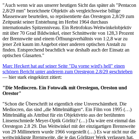
"Auch wenn wir aus unserer heutigen Sicht das später als "Pentacon
2,8/29 mm" bezeichnete Objektiv als vergleichsweise billige
Massenware beurteilen, so repräsentierte das Orestegon 2,8/29 zum
Zeitpunkt seiner Entstehung im Herbst 1964 durchaus
internationales Spitzenniveau. Ein Retrofokus-Weitwinkelobjektiv
mit über 70 Grad Bildwinkel, einer Schnittweite von 128,3 Prozent
der Brennweite und einem Öffnungsverhältnis von 1:2,8 war zu
jener Zeit kaum im Angebot einer anderen optischen Anstalt zu
finden. Entsprechend beachtlich war deshalb auch der Einsatz an
optischen Glasarten."
Marc Heckert hat auf seiner Seite "Da vorne wird's hell" einen
schönen Bericht unter anderem zum Orestegon 2.8/29 geschrieben
— hier stark eingekürzt zitiert:
"Die Mediocren. Ein Fotowalk mit Orestegon, Oreston und
Orestor"
"Schon die Überschrift ist eigentlich eine Unverschämtheit. Die
Mediocren, das sind „die Mittelmäßigen“. Ein Film von 1995 (…)
Mittelmäßig als Attribut für ein Objektivtrio aus der berühmten
Linsenschmiede Meyer-Optik Görlitz? (…) Da wäre erst einmal das
Orestegon 2.8 29. Das Weitwinkel mit der einzigartigen Brennweite
von 29 Millimetern wurde 1966 vorgestellt (…) Es war nicht nur die
weitwinkligste Brennweite, die je das Görlitzer Werk verlassen hat,