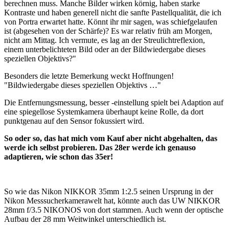
berechnen muss. Manche Bilder wirken körnig, haben starke
Kontraste und haben generell nicht die sanfte Pastellqualität, die ich
von Portra erwartet hatte. Könnt ihr mir sagen, was schiefgelaufen
ist (abgesehen von der Schärfe)? Es war relativ früh am Morgen,
nicht am Mittag. Ich vermute, es lag an der Streulichtreflexion,
einem unterbelichteten Bild oder an der Bildwiedergabe dieses
speziellen Objektivs?"
Besonders die letzte Bemerkung weckt Hoffnungen!
"Bildwiedergabe dieses speziellen Objektivs …"
Die Entfernungsmessung, besser -einstellung spielt bei Adaption auf
eine spiegellose Systemkamera überhaupt keine Rolle, da dort
punktgenau auf den Sensor fokussiert wird.
So oder so, das hat mich vom Kauf aber nicht abgehalten, das
werde ich selbst probieren. Das 28er werde ich genauso
adaptieren, wie schon das 35er!
So wie das Nikon NIKKOR 35mm 1:2.5 seinen Ursprung in der
Nikon Messsucherkamerawelt hat, könnte auch das UW NIKKOR
28mm f/3.5 NIKONOS von dort stammen. Auch wenn der optische
Aufbau der 28 mm Weitwinkel unterschiedlich ist.