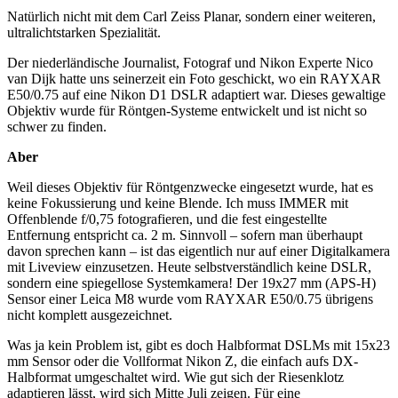
Natürlich nicht mit dem Carl Zeiss Planar, sondern einer weiteren,
ultralichtstarken Spezialität.
Der niederländische Journalist, Fotograf und Nikon Experte Nico
van Dijk hatte uns seinerzeit ein Foto geschickt, wo ein RAYXAR
E50/0.75 auf eine Nikon D1 DSLR adaptiert war. Dieses gewaltige
Objektiv wurde für Röntgen-Systeme entwickelt und ist nicht so
schwer zu finden.
Aber
Weil dieses Objektiv für Röntgenzwecke eingesetzt wurde, hat es
keine Fokussierung und keine Blende. Ich muss IMMER mit
Offenblende f/0,75 fotografieren, und die fest eingestellte
Entfernung entspricht ca. 2 m. Sinnvoll – sofern man überhaupt
davon sprechen kann – ist das eigentlich nur auf einer Digitalkamera
mit Liveview einzusetzen. Heute selbstverständlich keine DSLR,
sondern eine spiegellose Systemkamera! Der 19x27 mm (APS-H)
Sensor einer Leica M8 wurde vom RAYXAR E50/0.75 übrigens
nicht komplett ausgezeichnet.
Was ja kein Problem ist, gibt es doch Halbformat DSLMs mit 15x23
mm Sensor oder die Vollformat Nikon Z, die einfach aufs DX-
Halbformat umgeschaltet wird. Wie gut sich der Riesenklotz
adaptieren lässt, wird sich Mitte Juli zeigen. Für eine