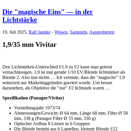
Die "magische Eins" — in der
Lichtstärke
19. Juli 2025,
Ralf Jannke
-
Wissen
,
Sammeln
,
Ausprobieren
1,9/35 mm Vivitar
Den Lichtstärken-Unterschied f/1.9 zu f/2 kann man getrost
vernachlässigen. 1,9 ist mal gerade 1/10 EV/Blende lichtstärker als
Blende 2. Also fast nichts … Ich vermute, dass die "magische" 1,9
seinerzeit aus Marketinggründen graviert wurde. Um besser
dazustehen, als Objektive die "nur" f/2 lichtstark waren …
Spezifikation (Panagor/Vivitar)
Vorstellungsjahr 1973/74
Abmessungen/Gewicht: Ø 64 mm, Länge 68 mm, Filter Ø 58
mm, 338 g (Panagor Filter Ø 55 mm, 330 g)
Optischer Aufbau 8 Linsen in 6 Gruppen
Die Blende besteht aus 6 Lamellen, kleinste Blende f/22