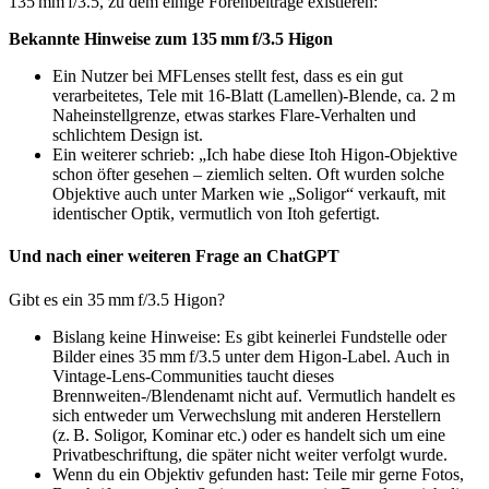
135 mm f/3.5, zu dem einige Forenbeiträge existieren:
Bekannte Hinweise zum 135 mm f/3.5 Higon
Ein Nutzer bei MFLenses stellt fest, dass es ein gut
verarbeitetes, Tele mit 16‑Blatt (Lamellen)‑Blende, ca. 2 m
Naheinstellgrenze, etwas starkes Flare-Verhalten und
schlichtem Design ist.
Ein weiterer schrieb: „Ich habe diese Itoh Higon-Objektive
schon öfter gesehen – ziemlich selten. Oft wurden solche
Objektive auch unter Marken wie „Soligor“ verkauft, mit
identischer Optik, vermutlich von Itoh gefertigt.
Und nach einer weiteren Frage an ChatGPT
Gibt es ein 35 mm f/3.5 Higon?
Bislang keine Hinweise: Es gibt keinerlei Fundstelle oder
Bilder eines 35 mm f/3.5 unter dem Higon‑Label. Auch in
Vintage‑Lens‑Communities taucht dieses
Brennweiten‑/Blendenamt nicht auf. Vermutlich handelt es
sich entweder um Verwechslung mit anderen Herstellern
(z. B. Soligor, Kominar etc.) oder es handelt sich um eine
Privatbeschriftung, die später nicht weiter verfolgt wurde.
Wenn du ein Objektiv gefunden hast: Teile mir gerne Fotos,