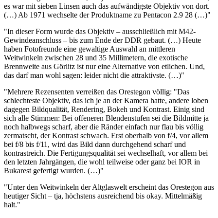
es war mit sieben Linsen auch das aufwändigste Objektiv von dort.
(…) Ab 1971 wechselte der Produktname zu Pentacon 2.9 28 (…)"
"In dieser Form wurde das Objektiv – ausschließlich mit M42-
Gewindeanschluss – bis zum Ende der DDR gebaut. (…) Heute
haben Fotofreunde eine gewaltige Auswahl an mittleren
Weitwinkeln zwischen 28 und 35 Millimetern, die exotische
Brennweite aus Görlitz ist nur eine Alternative von etlichen. Und,
das darf man wohl sagen: leider nicht die attraktivste. (…)"
"Mehrere Rezensenten verreißen das Orestegon völlig: "Das
schlechteste Objektiv, das ich je an der Kamera hatte, andere loben
dagegen Bildqualität, Rendering, Bokeh und Kontrast. Einig sind
sich alle Stimmen: Bei offeneren Blendenstufen sei die Bildmitte ja
noch halbwegs scharf, aber die Ränder einfach nur flau bis völlig
zermatscht, der Kontrast schwach. Erst oberhalb von f/4, vor allem
bei f/8 bis f/11, wird das Bild dann durchgehend scharf und
kontrastreich. Die Fertigungsqualität sei wechselhaft, vor allem bei
den letzten Jahrgängen, die wohl teilweise oder ganz bei IOR in
Bukarest gefertigt wurden. (…)"
"Unter den Weitwinkeln der Altglaswelt erscheint das Orestegon aus
heutiger Sicht – tja, höchstens ausreichend bis okay. Mittelmäßig
halt."