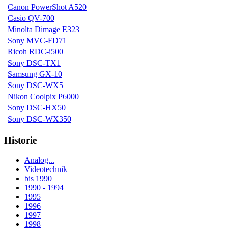
Canon PowerShot A520
Casio QV-700
Minolta Dimage E323
Sony MVC-FD71
Ricoh RDC-i500
Sony DSC-TX1
Samsung GX-10
Sony DSC-WX5
Nikon Coolpix P6000
Sony DSC-HX50
Sony DSC-WX350
Historie
Analog...
Videotechnik
bis 1990
1990 - 1994
1995
1996
1997
1998