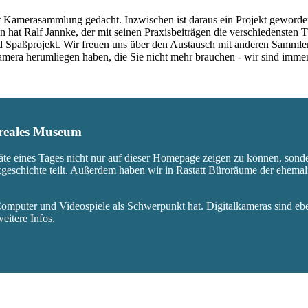
 Kamerasammlung gedacht. Inzwischen ist daraus ein Projekt geworden,
 hat Ralf Jannke, der mit seinen Praxisbeiträgen die verschiedensten T
nd Spaßprojekt. Wir freuen uns über den Austausch mit anderen Sammle
 Kamera herumliegen haben, die Sie nicht mehr brauchen - wir sind imm
s reales Museum
äte eines Tages nicht nur auf dieser Homepage zeigen zu können, sond
ikgeschichte teilt. Außerdem haben wir in Rastatt Büroräume der ehem
mputer und Videospiele als Schwerpunkt hat. Digitalkameras sind eben
eitere Infos.