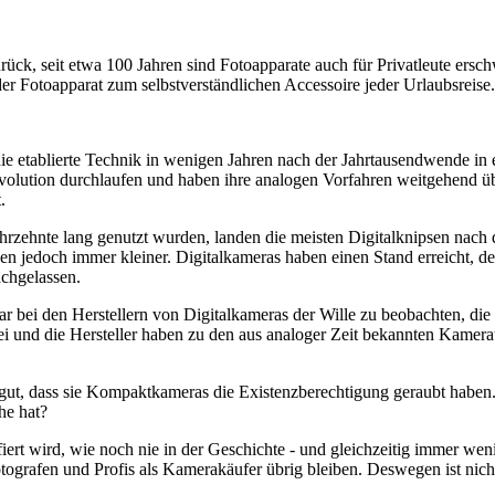
rück, seit etwa 100 Jahren sind Fotoapparate auch für Privatleute ersch
 Fotoapparat zum selbstverständlichen Accessoire jeder Urlaubsreise.
ie etablierte Technik in wenigen Jahren nach der Jahrtausendwende in
volution durchlaufen und haben ihre analogen Vorfahren weitgehend übe
.
hrzehnte lang genutzt wurden, landen die meisten Digitalknipsen nach 
den jedoch immer kleiner. Digitalkameras haben einen Stand erreicht, 
achgelassen.
war bei den Herstellern von Digitalkameras der Wille zu beobachten, d
rbei und die Hersteller haben zu den aus analoger Zeit bekannten Kam
ut, dass sie Kompaktkameras die Existenzberechtigung geraubt haben.
he hat?
fiert wird, wie noch nie in der Geschichte - und gleichzeitig immer we
ografen und Profis als Kamerakäufer übrig bleiben. Deswegen ist nicht