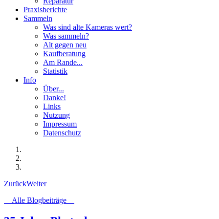
Reparatur
Praxisberichte
Sammeln
Was sind alte Kameras wert?
Was sammeln?
Alt gegen neu
Kaufberatung
Am Rande...
Statistik
Info
Über...
Danke!
Links
Nutzung
Impressum
Datenschutz
Zurück
Weiter
Alle Blogbeiträge