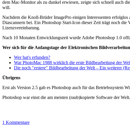
dem Mac-Monitor als zu dunkel erwiesen, zeigte sich schnell auch
will.
Nachdem die Knoll-Brüder ImagePro einigen Interessenten erfolglos
Diascannern bei. Ein Photoshop Start-Icon dieser Zeit trägt noch die
Lizenzvereinbarung.
Nach 10 Monaten Entwicklungszeit wurde Adobe Photoshop 1.0 offizie
Wer sich für die Anfangstage der Elektronischen Bildverarbeitun
Wer hat's erfunden?
War PhotoMac 1988 wirklich die erste Bildbearbeitung der W
Die noch "erstere" Bildbearbeitung der Welt – Ein weiterer (R
Übrigens
Erst als Version 2.5 gab es Photoshop auch für das Betriebssystem W
Photoshop war einst die am meisten (raub)kopierte Software der Wel
1 Kommentare