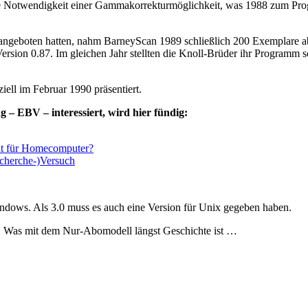
 die Notwendigkeit einer Gammakorrekturmöglichkeit, was 1988 zum P
 angeboten hatten, nahm BarneyScan 1989 schließlich 200 Exemplare a
 Version 0.87. Im gleichen Jahr stellten die Knoll-Brüder ihr Program
ll im Februar 1990 präsentiert.
g – EBV – interessiert, wird hier fündig:
elt für Homecomputer?
echerche-)Versuch
indows. Als 3.0 muss es auch eine Version für Unix gegeben haben.
t. Was mit dem Nur-Abomodell längst Geschichte ist …