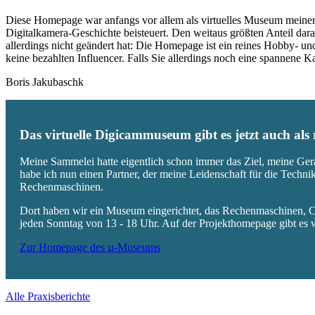
Diese Homepage war anfangs vor allem als virtuelles Museum meiner
Digitalkamera-Geschichte beisteuert. Den weitaus größten Anteil daran
allerdings nicht geändert hat: Die Homepage ist ein reines Hobby- u
keine bezahlten Influencer. Falls Sie allerdings noch eine spannene
Boris Jakubaschk
Das virtuelle Digicammuseum gibt es jetzt auch al
Meine Sammelei hatte eigentlich schon immer das Ziel, meine Ger
habe ich nun einen Partner, der meine Leidenschaft für die Techn
Rechenmaschinen.
Dort haben wir ein Museum eingerichtet, das Rechenmaschinen, Co
jeden Sonntag von 13 - 18 Uhr. Auf der Projekthomepage gibt es w
Zur Homepage des µ-Museums
Alle Praxisberichte