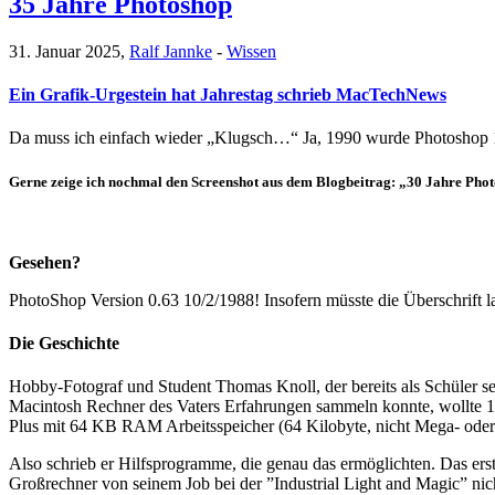
35 Jahre Photoshop
31. Januar 2025,
Ralf Jannke
-
Wissen
Ein Grafik-Urgestein hat Jahrestag schrieb MacTechNews
Da muss ich einfach wieder „Klugsch…“ Ja, 1990 wurde Photoshop 1.
Gerne zeige ich nochmal den Screenshot aus dem Blogbeitrag: „30 Jahre Pho
Gesehen?
PhotoShop Version 0.63 10/2/1988! Insofern müsste die Überschrift l
Die Geschichte
Hobby-Fotograf und Student Thomas Knoll, der bereits als Schüler se
Macintosh Rechner des Vaters Erfahrungen sammeln konnte, wollte 198
Plus mit 64 KB RAM Arbeitsspeicher (64 Kilobyte, nicht Mega- oder 
Also schrieb er Hilfsprogramme, die genau das ermöglichten. Das er
Großrechner von seinem Job bei der ”Industrial Light and Magic” nic