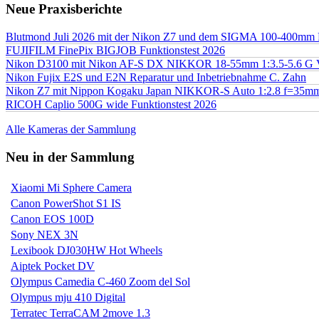
Neue Praxisberichte
Blutmond Juli 2026 mit der Nikon Z7 und dem SIGMA 100-400mm
FUJIFILM FinePix BIGJOB Funktionstest 2026
Nikon D3100 mit Nikon AF-S DX NIKKOR 18-55mm 1:3.5-5.6 G 
Nikon Fujix E2S und E2N Reparatur und Inbetriebnahme C. Zahn
Nikon Z7 mit Nippon Kogaku Japan NIKKOR-S Auto 1:2.8 f=35
RICOH Caplio 500G wide Funktionstest 2026
Alle Kameras der Sammlung
Neu in der Sammlung
Xiaomi Mi Sphere Camera
Canon PowerShot S1 IS
Canon EOS 100D
Sony NEX 3N
Lexibook DJ030HW Hot Wheels
Aiptek Pocket DV
Olympus Camedia C-460 Zoom del Sol
Olympus mju 410 Digital
Terratec TerraCAM 2move 1.3