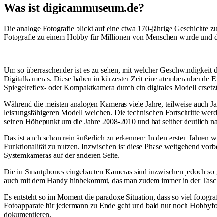
Was ist digicammuseum.de?
Die analoge Fotografie blickt auf eine etwa 170-jährige Geschichte zu
Fotografie zu einem Hobby für Millionen von Menschen wurde und der
Um so überraschender ist es zu sehen, mit welcher Geschwindigkeit d
Digitalkameras. Diese haben in kürzester Zeit eine atemberaubende E
Spiegelreflex- oder Kompaktkamera durch ein digitales Modell ersetzt
Während die meisten analogen Kameras viele Jahre, teilweise auch Ja
leistungsfähigeren Modell weichen. Die technischen Fortschritte wer
seinen Höhepunkt um die Jahre 2008-2010 und hat seither deutlich n
Das ist auch schon rein äußerlich zu erkennen: In den ersten Jahren 
Funktionalität zu nutzen. Inzwischen ist diese Phase weitgehend vo
Systemkameras auf der anderen Seite.
Die in Smartphones eingebauten Kameras sind inzwischen jedoch so g
auch mit dem Handy hinbekommt, das man zudem immer in der Tasc
Es entsteht so im Moment die paradoxe Situation, dass so viel fotogra
Fotoapparate für jedermann zu Ende geht und bald nur noch Hobbyfot
dokumentieren.