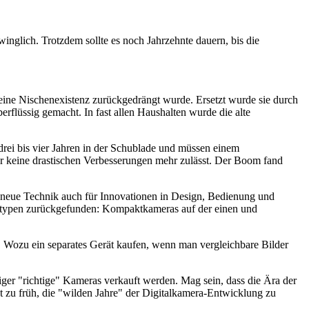
winglich. Trotzdem sollte es noch Jahrzehnte dauern, bis die
 eine Nischenexistenz zurückgedrängt wurde. Ersetzt wurde sie durch
rflüssig gemacht. In fast allen Haushalten wurde die alte
drei bis vier Jahren in der Schublade und müssen einem
der keine drastischen Verbesserungen mehr zulässt. Der Boom fand
ie neue Technik auch für Innovationen in Design, Bedienung und
eratypen zurückgefunden: Kompaktkameras auf der einen und
 Wozu ein separates Gerät kaufen, wenn man vergleichbare Bilder
niger "richtige" Kameras verkauft werden. Mag sein, dass die Ära der
 zu früh, die "wilden Jahre" der Digitalkamera-Entwicklung zu