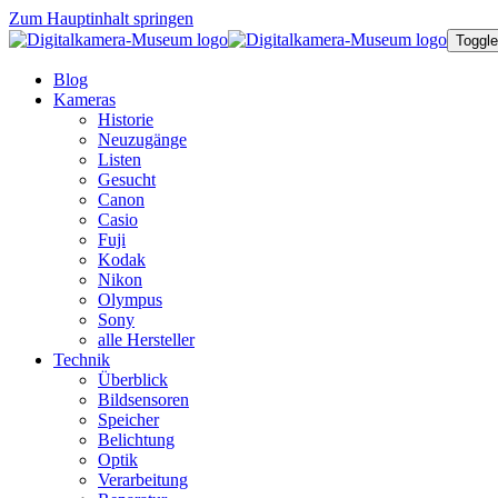
Zum Hauptinhalt springen
Toggle
Blog
Kameras
Historie
Neuzugänge
Listen
Gesucht
Canon
Casio
Fuji
Kodak
Nikon
Olympus
Sony
alle Hersteller
Technik
Überblick
Bildsensoren
Speicher
Belichtung
Optik
Verarbeitung