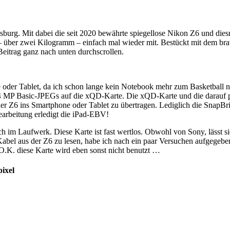
sburg. Mit dabei die seit 2020 bewährte spiegellose Nikon Z6 und die
ei – über zwei Kilogramm – einfach mal wieder mit. Bestückt mit dem b
m Beitrag ganz nach unten durchscrollen.
 oder Tablet, da ich schon lange kein Notebook mehr zum Basketball
 4 MP Basic-JPEGs auf die xQD-Karte. Die xQD-Karte und die darauf 
r Z6 ins Smartphone oder Tablet zu übertragen. Lediglich die SnapBri
earbeitung erledigt die iPad-EBV!
m Laufwerk. Diese Karte ist fast wertlos. Obwohl von Sony, lässt sie
 Kabel aus der Z6 zu lesen, habe ich nach ein paar Versuchen aufgegebe
O.K. diese Karte wird eben sonst nicht benutzt …
ixel