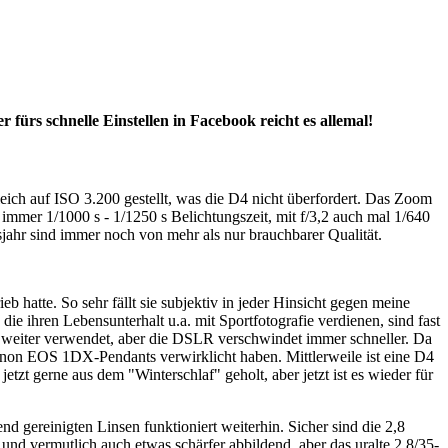
 fürs schnelle Einstellen in Facebook reicht es allemal!
eich auf ISO 3.200 gestellt, was die D4 nicht überfordert. Das Zoom
immer 1/1000 s - 1/1250 s Belichtungszeit, mit f/3,2 auch mal 1/640
ahr sind immer noch von mehr als nur brauchbarer Qualität.
hatte. So sehr fällt sie subjektiv in jeder Hinsicht gegen meine
die ihren Lebensunterhalt u.a. mit Sportfotografie verdienen, sind fast
weiter verwendet, aber die DSLR verschwindet immer schneller. Da
anon EOS 1DX-Pendants verwirklicht haben. Mittlerweile ist eine D4
t gerne aus dem "Winterschlaf" geholt, aber jetzt ist es wieder für
 gereinigten Linsen funktioniert weiterhin. Sicher sind die 2,8
und vermutlich auch etwas schärfer abbildend, aber das uralte 2,8/35-