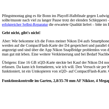
Pfingstmontag ging es für Bonn ins Playoff-Halbfinale gegen Ludwig
sollte/musste nach viel zu langer Pause trotz der elenden Schlepper
erfolgreicher Selbst-Reparatur
die erwartete Qualität liefert – bitte i
Geht nicht, gibt's nicht!
Aber: Wie bekomme ich die Fotos meiner Nikon D4 aufs Smartphone
werden auf die CompactFlash-Karte der D4 gespeichert und parallel
angezeigt und sind über die App Nikon SnapBridge problemlos von de
man gut mit leben. Eine weitere Verkleinerung und bei Bedarf Nachb
Übrigens: Eine 16 GB xQD-Karte steckte bei Kauf der Nikon D4 noch i
erfassen. Da kann ich formatieren, wie ich will. Den Versuch sie per
funktioniert, ist ein Umkopieren von xQD- auf CompactFlash-Karte. 
Funktionskontrolle im Garten, 2,8/35-70 mm AF Nikkor, 4 Megap