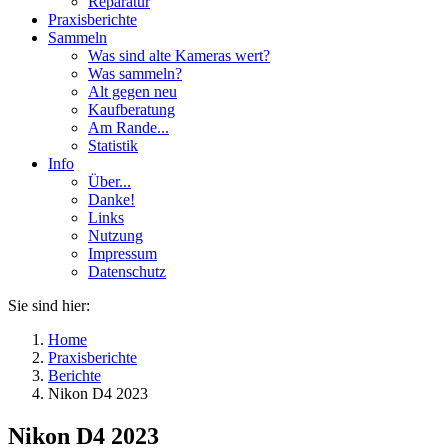
Reparatur
Praxisberichte
Sammeln
Was sind alte Kameras wert?
Was sammeln?
Alt gegen neu
Kaufberatung
Am Rande...
Statistik
Info
Über...
Danke!
Links
Nutzung
Impressum
Datenschutz
Sie sind hier:
Home
Praxisberichte
Berichte
Nikon D4 2023
Nikon D4 2023