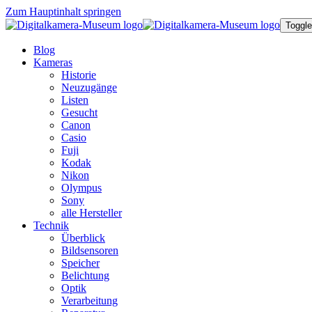
Zum Hauptinhalt springen
Toggle
Blog
Kameras
Historie
Neuzugänge
Listen
Gesucht
Canon
Casio
Fuji
Kodak
Nikon
Olympus
Sony
alle Hersteller
Technik
Überblick
Bildsensoren
Speicher
Belichtung
Optik
Verarbeitung