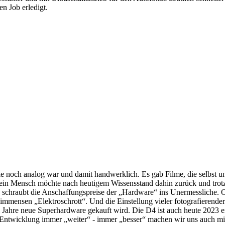
n Job erledigt.
 sie noch analog war und damit handwerklich. Es gab Filme, die selbst 
ein Mensch möchte nach heutigem Wissensstand dahin zurück und trotzd
s schraubt die Anschaffungspreise der „Hardware“ ins Unermessliche. Ob
t immensen „Elektroschrott“. Und die Einstellung vieler fotografierende
i Jahre neue Superhardware gekauft wird. Die D4 ist auch heute 2023 ei
er Entwicklung immer „weiter“ - immer „besser“ machen wir uns auch mi