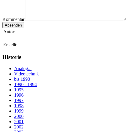
Kommentar:
Autor:
Erstellt:
Historie
Analog...
Videotechnik
bis 1990
1990 - 1994
1995
1996
1997
1998
1999
2000
2001
2002