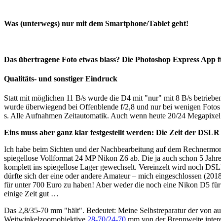
Was (unterwegs) nur mit dem Smartphone/Tablet geht!
Das übertragene Foto etwas blass? Die Photoshop Express App fürs 
Qualitäts- und sonstiger Eindruck
Statt mit möglichen 11 B/s wurde die D4 mit "nur" mit 8 B/s betriebe
wurde überwiegend bei Offenblende f/2,8 und nur bei wenigen Fotos au
s. Alle Aufnahmen Zeitautomatik. Auch wenn heute 20/24 Megapixel a
Eins muss aber ganz klar festgestellt werden: Die Zeit der DSLR is
Ich habe beim Sichten und der Nachbearbeitung auf dem Rechnermonitor
spiegellose Vollformat 24 MP Nikon Z6 ab. Die ja auch schon 5 Jahre al
komplett ins spiegellose Lager gewechselt. Vereinzelt wird noch 
dürfte sich der eine oder andere Amateur – mich eingeschlossen (20
für unter 700 Euro zu haben! Aber weder die noch eine Nikon D5 für 
einige Zeit gut …
Das 2,8/35-70 mm "hält". Bedeutet: Meine Selbstreparatur der von aus
Weitwinkelzoomobjektive
28-70/24-70
mm von der Brennweite interess