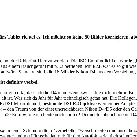
Tablet richtet es. Ich möchte so keine 50 Bilder korrigieren, aber
n, um der Bilderflut Herr zu werden. Die ISO Empfindlichkeit wurde gl
s einem Bauchgefühl mit f/3,2 betrieben. Mit f/2,8 war es so gut wie 
ufwärts Standard sind, die 16 MP der Nikon D4 aus dem Vorstellungsj
t definitiv vorbei.
 gemerkt, dass ich die D4 mindestens zwei Jahre nicht mehr in Betrieb 
t ist. Was sich da Jahr für Jahr technoligisch getan hat. Die Kollegen, 
DSLR/DSLM kombiniert, bestimmte DSLR-Objektive werden per Adapter 
18) – den Traum von der einst unerreichbaren Nikon D4/D5 oder den C
1500 Euro würde ich heute noch kaufen! Dennoch habe ich meine D4 jetz
getretenen Schmiermitteln "vernebelten"/verschmierten und anschließend
anter und mit Ultraschallantrieb für den Autofokus deutlich schneller 