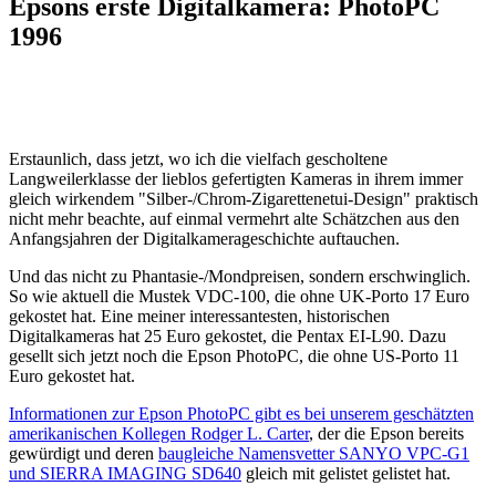
Epsons erste Digitalkamera: PhotoPC
1996
Erstaunlich, dass jetzt, wo ich die vielfach gescholtene
Langweilerklasse der lieblos gefertigten Kameras in ihrem immer
gleich wirkendem "Silber-/Chrom-Zigarettenetui-Design" praktisch
nicht mehr beachte, auf einmal vermehrt alte Schätzchen aus den
Anfangsjahren der Digitalkamerageschichte auftauchen.
Und das nicht zu Phantasie-/Mondpreisen, sondern erschwinglich.
So wie aktuell die Mustek VDC-100, die ohne UK-Porto 17 Euro
gekostet hat. Eine meiner interessantesten, historischen
Digitalkameras hat 25 Euro gekostet, die Pentax EI-L90. Dazu
gesellt sich jetzt noch die Epson PhotoPC, die ohne US-Porto 11
Euro gekostet hat.
Informationen zur Epson PhotoPC gibt es bei unserem geschätzten
amerikanischen Kollegen Rodger L. Carter
, der die Epson bereits
gewürdigt und deren
baugleiche Namensvetter SANYO VPC-G1
und SIERRA IMAGING SD640
gleich mit gelistet gelistet hat.