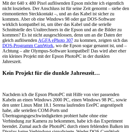
Mit der 640 x 480 Pixel auflösenden Epson möchte ich eigentlich
nicht losziehen. Der Anschluss ist für seine Zeit genormt – siehe den
einmontierten Steckkontakt –, und an das Kabel ist sicher zu
kommen. Aber ob eine Windows 98 oder gar DOS-Software
wirklich kompatibel ist, um über das Kabel und die serielle
Schnittstelle des Uraltrechners in die Epson und an die Bilder zu
kommen? Es ist nicht ausgeschlossen, denn um an die Daten der
gleich auflösenden
AGFA ePhoto 307
zu kommen, zeigten sich das
DOS-Programm CamWork
, wo die Epson sogar genannt ist, und –
Achtung – alte Olympus-Software kompatibel! Das wird aber eher
ein kleines Projekt mit der Epson PhotoPC in der dunklen
Jahreszeit.
Kein Projekt für die dunkle Jahreszeit…
Nachdem ich die Epson PhotoPC mit Hilfe von vier passenden
Kabeln an einen Windows 2000 PC, einen Windows 98 PC, sowie
den unter Linux Mint 18.1 Serena laufenden EeePC angestöpselt
habe, alle seriellen COM-Ports und
Übertragungsgeschwindigkeiten probiert habe ohne eine
Verbindung zur Kamera zu bekommen, habe ich das Experiment
beendet. Zumal auch die PhotoPC durch einen fehlenden Balken im
Display keine Verbindung signalisierte. Weder DOS CamWork,