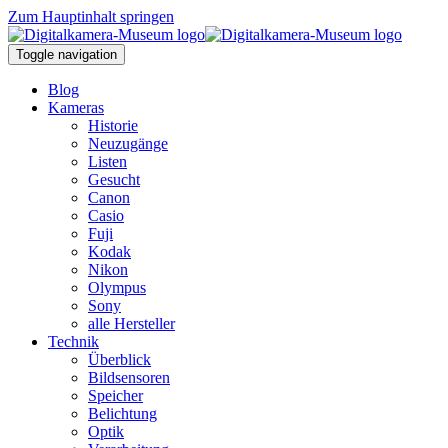
Zum Hauptinhalt springen
Toggle navigation
Blog
Kameras
Historie
Neuzugänge
Listen
Gesucht
Canon
Casio
Fuji
Kodak
Nikon
Olympus
Sony
alle Hersteller
Technik
Überblick
Bildsensoren
Speicher
Belichtung
Optik