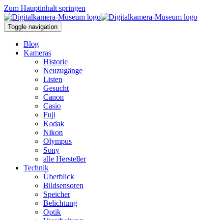
Zum Hauptinhalt springen
Toggle navigation
Blog
Kameras
Historie
Neuzugänge
Listen
Gesucht
Canon
Casio
Fuji
Kodak
Nikon
Olympus
Sony
alle Hersteller
Technik
Überblick
Bildsensoren
Speicher
Belichtung
Optik