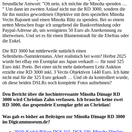
freundliche Antwort: "Oh nein, ich möchte die Minolta spenden …
" Um dann im zweiten Anlauf nicht nur die RD 3000, sondern die
für ihn nutzlos gewordenen Objektive mit dem speziellen Minolta
Vectis Bajonett und einen Minolta Blitz zu spenden. Bei so einem
netten Menschen frage ich umgehend die Bankverbindung oder
Paypal-Adresse ab, um wenigstens 50 Euro als Anerkennung zu
überweisen. Und sei es für einen Blumenstrauß für die Ehefrau oder
die Enkel.
Die RD 3000 hat mittlerweile natürlich einen
Seltenheits-/Sammlerstatus. Aber realistisch bei wem? Herbst 2025
wurde bei eBay ein Exemplar aus Japan verkauft — für rund 325
Euro inkl. Porto. Bei einer nicht mehr datierbaren Leitz Auktion
erzielte eine RD 3000 inkl. 3 Vectis Objektiven 1440 Euro. Ich hätte
nicht mal für die 325 Euro gekauft … Und ob da kontrolliert wurde,
ob diese beiden DSLRs noch komplette Fotos aufnehmen?
Den Bericht über die hochinteressante Minolta Dimage RD
3000 wird Christian Zahn verfassen. Ich brauche keine zwei
RD 3000, das gespendete Exemplar geht an Christian!
Was gab es bisher an Beiträgen zur Minolta Dimage RD 3000
im Digicammuseum.de?
2019: Kodak/Nikon DCS 315, DCS 330, Minolta Dimâge