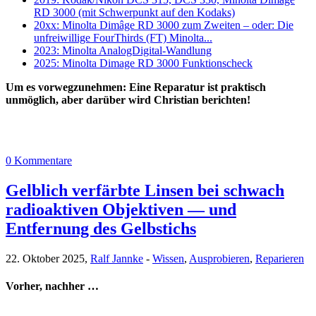
RD 3000 (mit Schwerpunkt auf den Kodaks)
20xx: Minolta Dimâge RD 3000 zum Zweiten – oder: Die
unfreiwillige FourThirds (FT) Minolta...
2023: Minolta AnalogDigital-Wandlung
2025: Minolta Dimage RD 3000 Funktionscheck
Um es vorwegzunehmen: Eine Reparatur ist praktisch
unmöglich, aber darüber wird Christian berichten!
0 Kommentare
Gelblich verfärbte Linsen bei schwach
radioaktiven Objektiven — und
Entfernung des Gelbstichs
22. Oktober 2025,
Ralf Jannke
-
Wissen
,
Ausprobieren
,
Reparieren
Vorher, nachher …