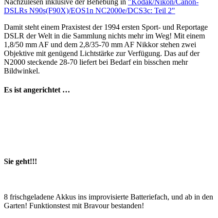
Nachzulesen inklusive der Behebung in
"Kodak/Nikon/Canon-
DSLRs N90s(F90X)/EOS1n NC2000e/DCS3c: Teil 2"
Damit steht einem Praxistest der 1994 ersten Sport- und Reportage
DSLR der Welt in die Sammlung nichts mehr im Weg! Mit einem
1,8/50 mm AF und dem 2,8/35-70 mm AF Nikkor stehen zwei
Objektive mit genügend Lichtstärke zur Verfügung. Das auf der
N2000 steckende 28-70 liefert bei Bedarf ein bisschen mehr
Bildwinkel.
Es ist angerichtet …
Sie geht!!!
8 frischgeladene Akkus ins improvisierte Batteriefach, und ab in den
Garten! Funktionstest mit Bravour bestanden!