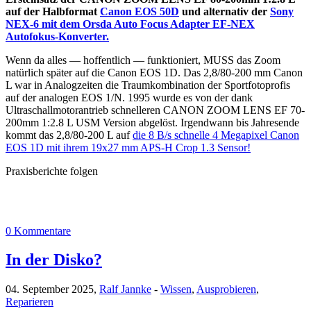
auf der Halbformat
Canon EOS 50D
und alternativ der
Sony
NEX-6 mit dem Orsda Auto Focus Adapter EF-NEX
Autofokus-Konverter.
Wenn da alles — hoffentlich — funktioniert, MUSS das Zoom
natürlich später auf die Canon EOS 1D. Das 2,8/80-200 mm Canon
L war in Analogzeiten die Traumkombination der Sportfotoprofis
auf der analogen EOS 1/N. 1995 wurde es von der dank
Ultraschallmotorantrieb schnelleren CANON ZOOM LENS EF 70-
200mm 1:2.8 L USM Version abgelöst. Irgendwann bis Jahresende
kommt das 2,8/80-200 L auf
die 8 B/s schnelle 4 Megapixel Canon
EOS 1D mit ihrem 19x27 mm APS-H Crop 1.3 Sensor!
Praxisberichte folgen
0 Kommentare
In der Disko?
04. September 2025,
Ralf Jannke
-
Wissen
,
Ausprobieren
,
Reparieren