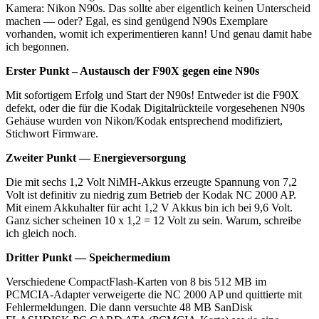
Kamera: Nikon N90s. Das sollte aber eigentlich keinen Unterscheid
machen — oder? Egal, es sind genügend N90s Exemplare
vorhanden, womit ich experimentieren kann! Und genau damit habe
ich begonnen.
Erster Punkt – Austausch der F90X gegen eine N90s
Mit sofortigem Erfolg und Start der N90s! Entweder ist die F90X
defekt, oder die für die Kodak Digitalrückteile vorgesehenen N90s
Gehäuse wurden von Nikon/Kodak entsprechend modifiziert,
Stichwort Firmware.
Zweiter Punkt — Energieversorgung
Die mit sechs 1,2 Volt NiMH-Akkus erzeugte Spannung von 7,2
Volt ist definitiv zu niedrig zum Betrieb der Kodak NC 2000 AP.
Mit einem Akkuhalter für acht 1,2 V Akkus bin ich bei 9,6 Volt.
Ganz sicher scheinen 10 x 1,2 = 12 Volt zu sein. Warum, schreibe
ich gleich noch.
Dritter Punkt — Speichermedium
Verschiedene CompactFlash-Karten von 8 bis 512 MB im
PCMCIA-Adapter verweigerte die NC 2000 AP und quittierte mit
Fehlermeldungen. Die dann versuchte 48 MB SanDisk