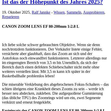
Ist das der Höhepunkt des Jahres 2025?
19. Oktober 2025,
Ralf Jannke
-
Wissen
,
Sammeln
,
Ausprobieren
,
Reparieren
CANON ZOOM LENS EF 80-200mm 1:2.8 L
Ich liebe solche schwer gebrauchten Objektive. Wenn sie denn
noch/trotzdem funktionieren. Der Verkäufer listete einige Fehler,
versicherte aber glaubhaft, dass das Zoom an sich und der
Autofokus noch einwandfrei funktionieren. Letzterer allerdings nur
im eingeengten Bereich von 3,5 m bis Unendlich, da sich der
Bereich durch einen defekten Schiebeschalter nicht mehr ohne
weiteres verstellen lässt. Mit 3,5 m kann ich später in der
Basketballhalle problemlos leben!
Die miserable Verklebung des abgebrochenen Fokus-Schalters – das
schien übrigens eine Krankheit dieses Zooms zu sein – werde ich
besser neu abdecken, zukleben. Die aufgequollene Gummierung
(das übliche TPU) des Zoomrings wird um ein, zwei Segmente
verkürzt und erneut festgeklebt.
Ersteinsatz der CANON ZOOM LENS EF 80-200mm 1:2.8 L