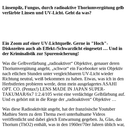
Linsenpilz, Fungus, durch radioaktive Thoriumvergütung gelb
verfärbte Linsen und UV-Licht. Geht da was?
Ein Zoom auf einer UV-Lichtquelle. Gerne in "Hoch"-
Diskozeiten auch als Effekt-/Schwarzlicht eingesetzt … Und in
der Kriminalistik zur Spurensicherung!
Was die Gelbverfärbung „radioaktiver“ Objektive, genauer deren
Thoriumvergütung angeht, „schwor“ ein Facebooker sein Objektiv
nach etlichen Stunden unter vergleichbarem UV-Licht wieder
Richtung neutral, weiß bekommen zu haben. Etwas, was ich in den
Herbstferien probieren werde, denn mein ausgelagertes ASAHI
OPT. CO. (Pentax!) LENS MADE IN JAPAN SUPER-
TAKUMAR/6x7 1:2.4/105 weist eine verdächtige Gelbfärbung auf.
Und es gehört mit in die Riege der „radioaktiven“ Objektive …
Was diese Radioaktivität angeht, hat der französische Youtuber
Mathieu Stern zu dem Thema zwei unterhaltsame Videos
veröffentlicht und dabei gleich Entwarnung gegeben. Ja, Glas, das
Thorium (ThO2) enthält, was in den 1960er/70er Jahren üblich war,