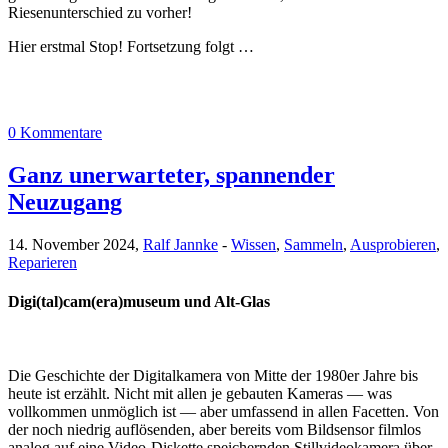
Riesenunterschied zu vorher!
Hier erstmal Stop! Fortsetzung folgt …
0 Kommentare
Ganz unerwarteter, spannender
Neuzugang
14. November 2024,
Ralf Jannke
-
Wissen
,
Sammeln
,
Ausprobieren
,
Reparieren
Digi(tal)cam(era)museum und Alt-Glas
Die Geschichte der Digitalkamera von Mitte der 1980er Jahre bis
heute ist erzählt. Nicht mit allen je gebauten Kameras — was
vollkommen unmöglich ist — aber umfassend in allen Facetten. Von
der noch niedrig auflösenden, aber bereits vom Bildsensor filmlos
analog auf eine Video-Diskette speichernden Stillvideokamera über