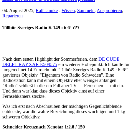
04. August 2025,
Ralf Jannke
-
Wissen
,
Sammeln
,
Ausprobieren
,
Reparieren
Tillhör Sveriges Radio K 149 : 6 6º ???
Nach dem ersten Highlight der Sommerferien, dem
DE OUDE
DELFT RAYXAR E50/0.75
ein weiterer Höhepunkt. Ich kaufte für
umgerechnet 14 Euro ein mit "Tillhör Sveriges Radio K 149 : 6 6º"
graviertes Objektiv. "Eigentum von Radio Schweden". Eine
Radiostation kann mit einem Objektiv eher weniger anfangen.
"Radio" schließt in diesem Fall aber TV — Fernsehen — mit ein.
Und dann war klar, dass dieses Objektiv einst auf einer
Fernsehkamera steckte.
Was ich erst nach Abschrauben der mächtigen Gegenlichtblende
entdeckte, war die wahre Bezeichnung dieses wuchtigen und 1 kg
schweren Objektivs:
Schneider Kreuznach Xenotar 1:2.8 / 150