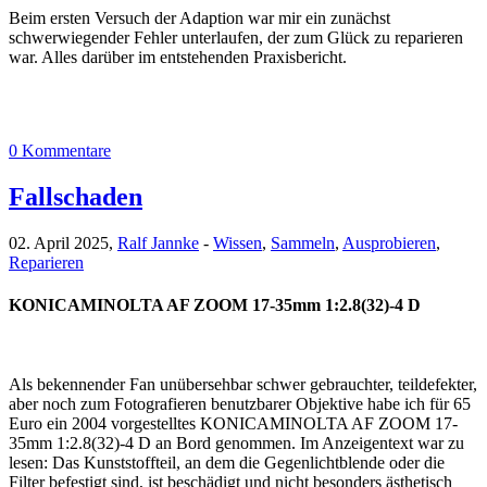
Beim ersten Versuch der Adaption war mir ein zunächst
schwerwiegender Fehler unterlaufen, der zum Glück zu reparieren
war. Alles darüber im entstehenden Praxisbericht.
0 Kommentare
Fallschaden
02. April 2025,
Ralf Jannke
-
Wissen
,
Sammeln
,
Ausprobieren
,
Reparieren
KONICAMINOLTA AF ZOOM 17-35mm 1:2.8(32)-4 D
Als bekennender Fan unübersehbar schwer gebrauchter, teildefekter,
aber noch zum Fotografieren benutzbarer Objektive habe ich für 65
Euro ein 2004 vorgestelltes KONICAMINOLTA AF ZOOM 17-
35mm 1:2.8(32)-4 D an Bord genommen. Im Anzeigentext war zu
lesen: Das Kunststoffteil, an dem die Gegenlichtblende oder die
Filter befestigt sind, ist beschädigt und nicht besonders ästhetisch