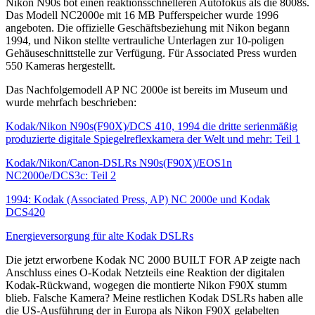
Nikon N90s bot einen reaktionsschnelleren Autofokus als die 8008s.
Das Modell NC2000e mit 16 MB Pufferspeicher wurde 1996
angeboten. Die offizielle Geschäftsbeziehung mit Nikon begann
1994, und Nikon stellte vertrauliche Unterlagen zur 10-poligen
Gehäuseschnittstelle zur Verfügung. Für Associated Press wurden
550 Kameras hergestellt.
Das Nachfolgemodell AP NC 2000e ist bereits im Museum und
wurde mehrfach beschrieben:
Kodak/Nikon N90s(F90X)/DCS 410, 1994 die dritte serienmäßig
produzierte digitale Spiegelreflexkamera der Welt und mehr: Teil 1
Kodak/Nikon/Canon-DSLRs N90s(F90X)/EOS1n
NC2000e/DCS3c: Teil 2
1994: Kodak (Associated Press, AP) NC 2000e und Kodak
DCS420
Energieversorgung für alte Kodak DSLRs
Die jetzt erworbene Kodak NC 2000 BUILT FOR AP zeigte nach
Anschluss eines O-Kodak Netzteils eine Reaktion der digitalen
Kodak-Rückwand, wogegen die montierte Nikon F90X stumm
blieb. Falsche Kamera? Meine restlichen Kodak DSLRs haben alle
die US-Ausführung der in Europa als Nikon F90X gelabelten