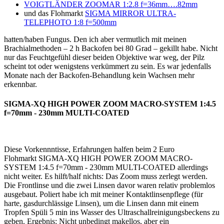
VOIGTLÄNDER ZOOMAR 1:2.8 f=36mm….82mm
und das Flohmarkt
SIGMA MIRROR ULTRA-
TELEPHOTO 1:8 f=500mm
hatten/haben Fungus. Den ich aber vermutlich mit meinen
Brachialmethoden – 2 h Backofen bei 80 Grad – gekillt habe. Nicht
nur das Feuchtgefühl dieser beiden Objektive war weg, der Pilz
scheint tot oder wenigstens verkümmert zu sein. Es war jedenfalls
Monate nach der Backofen-Behandlung kein Wachsen mehr
erkennbar.
SIGMA-XQ HIGH POWER ZOOM MACRO-SYSTEM 1:4.5
f=70mm - 230mm MULTI-COATED
Diese Vorkennntisse, Erfahrungen halfen beim 2 Euro
Flohmarkt SIGMA-XQ HIGH POWER ZOOM MACRO-
SYSTEM 1:4.5 f=70mm - 230mm MULTI-COATED allerdings
nicht weiter. Es hilft/half nichts: Das Zoom muss zerlegt werden.
Die Frontlinse und die zwei Linsen davor waren relativ problemlos
ausgebaut. Poliert habe ich mit meiner Kontaktlinsenpflege (für
harte, gasdurchlässige Linsen), um die Linsen dann mit einem
Tropfen Spüli 5 min ins Wasser des Ultraschallreinigungsbeckens zu
geben. Ergebnis: Nicht unbedingt makellos, aber ein