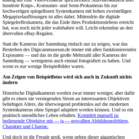
hunderte Knips-, Konsumer- und Semi-Prokameras bis zur
hochwertigen spiegellosen Systemkamera mit hohen zweistelligen
Megapixelauflösungen ist alles dabei. Mittendrin die digitale
Spiegelreflexkamera, die das Ende ihres Produktionslebens erreicht
hat, was noch nicht jeder wahrhaben will. Leicht erkennbar an den
übervollen eBay-Regalen.
Statt die Kameras der Sammlung einfach nur zu zeigen, war das
Bestreben des Digicammuseum.de immer mit allen funktionierenden
Exponaten — und das ist die große Mehrzahl aller Kameras der
Sammlung — wenigstens auch einmal fotografiert zu haben. Und
wenn es nur wenige Beispielbilder waren.
Am Zeigen von Beispielfotos wird sich auch in Zukunft nichts
ändern
Historische Digitalkameras werden zwar immer weniger, aber dafür
gibt es einen nie versiegenden Strom an interessanten Objektiven
beliebigen Alters, die überwiegend problemlos auf die modernen
Systemkameras ohne Spiegel adaptiert werden können. Und so ein
praktisch unendliches Leben erhalten.
Komplett manuell zu
bedienende Objektive mit — ja — gewollten Abbildungsfehlern,
Charakter und Charme.
Und doch ist die Freude groß, wenn neben dieser gigantischen