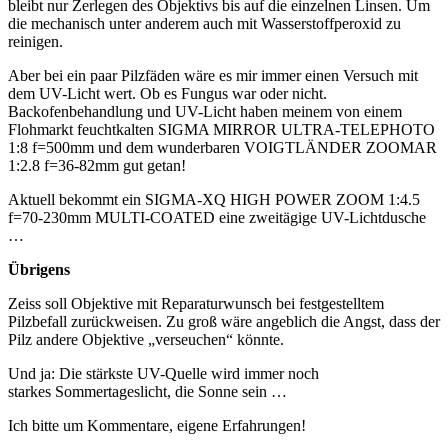
bleibt nur Zerlegen des Objektivs bis auf die einzelnen Linsen. Um
die mechanisch unter anderem auch mit Wasserstoffperoxid zu
reinigen.
Aber bei ein paar Pilzfäden wäre es mir immer einen Versuch mit
dem UV-Licht wert. Ob es Fungus war oder nicht.
Backofenbehandlung und UV-Licht haben meinem von einem
Flohmarkt feuchtkalten SIGMA MIRROR ULTRA-TELEPHOTO
1:8 f=500mm und dem wunderbaren VOIGTLÄNDER ZOOMAR
1:2.8 f=36-82mm gut getan!
Aktuell bekommt ein SIGMA-XQ HIGH POWER ZOOM 1:4.5
f=70-230mm MULTI-COATED eine zweitägige UV-Lichtdusche
…
Übrigens
Zeiss soll Objektive mit Reparaturwunsch bei festgestelltem
Pilzbefall zurückweisen. Zu groß wäre angeblich die Angst, dass der
Pilz andere Objektive „verseuchen“ könnte.
Und ja: Die stärkste UV-Quelle wird immer noch
starkes Sommertageslicht, die Sonne sein …
Ich bitte um Kommentare, eigene Erfahrungen!