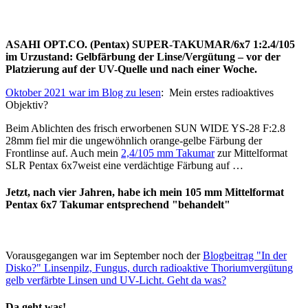
ASAHI OPT.CO. (Pentax) SUPER-TAKUMAR/6x7 1:2.4/105
im Urzustand: Gelbfärbung der Linse/Vergütung – vor der
Platzierung auf der UV-Quelle und nach einer Woche.
Oktober 2021 war im Blog zu lesen
: Mein erstes radioaktives
Objektiv?
Beim Ablichten des frisch erworbenen SUN WIDE YS-28 F:2.8
28mm fiel mir die ungewöhnlich orange-gelbe Färbung der
Frontlinse auf. Auch mein
2,4/105 mm Takumar
zur Mittelformat
SLR Pentax 6x7weist eine verdächtige Färbung auf …
Jetzt, nach vier Jahren, habe ich mein 105 mm Mittelformat
Pentax 6x7 Takumar entsprechend "behandelt"
Vorausgegangen war im September noch der
Blogbeitrag "In der
Disko?" Linsenpilz, Fungus, durch radioaktive Thoriumvergütung
gelb verfärbte Linsen und UV-Licht. Geht da was?
Da geht was!