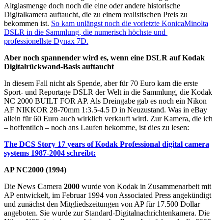
Altglasmenge doch noch die eine oder andere historische
Digitalkamera auftaucht, die zu einem realistischen Preis zu
bekommen ist.
So kam unlängst noch die vorletzte KonicaMinolta
DSLR in die Sammlung, die numerisch höchste und
professionellste Dynax 7D.
Aber noch spannender wird es, wenn eine DSLR auf Kodak
Digitalrückwand-Basis auftaucht
In diesem Fall nicht als Spende, aber für 70 Euro kam die erste
Sport- und Reportage DSLR der Welt in die Sammlung, die Kodak
NC 2000 BUILT FOR AP. Als Dreingabe gab es noch ein Nikon
AF NIKKOR 28-70mm 1:3.5-4.5 D in Neuzustand. Was in eBay
allein für 60 Euro auch wirklich verkauft wird. Zur Kamera, die ich
– hoffentlich – noch ans Laufen bekomme, ist dies zu lesen:
The DCS Story 17 years of Kodak Professional digital camera
systems 1987-2004 schreibt:
AP NC2000 (1994)
Die
N
ews
C
amera
2000
wurde von Kodak in Zusammenarbeit mit
AP entwickelt, im Februar 1994 von Associated Press angekündigt
und zunächst den Mitgliedszeitungen von AP für 17.500 Dollar
angeboten. Sie wurde zur Standard-Digitalnachrichtenkamera. Die