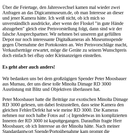
Über die Feiertage, den Jahreswechsel kamen mal wieder zwei
Anfragen an das Digicammuseum.de, ob man Interesse an dieser
und jener Kamera hätte. Ich weiß nicht, ob ich mich so
unverständlich ausdrücke, aber wenn der Floskel "in gute Hände
abzugeben" gleich eine Preisvorstellung folgt, dann sind wir der
falsche Ansprechpartner. Wir nehmen bei unserem gut gefüllten
Depot nur noch interessante Digitalkameras als Museumsspende
gegen Übernahme der Portokosten an. Wer Preisvorschläge macht,
Verkaufserträge erwartet, möge die Geräte zu seinem Wunschpreis
doch einfach bei eBay oder Kleinanzeigen einstellen.
Es geht aber auch anders!
Wir bedanken uns bei dem großzügigen Spender Peter Moosbauer
aus Murnau, der uns diese tolle Minolta Dimage RD 3000
Ausrüstung mit Blitz und Objektiven überlassen hat.
Peter Moosbauer hatte die Beiträge zur exotischen Minolta Dimage
RD 3000 gelesen, um dabei festzustellen, dass seine Kamera den
gleichen Fehler/Defekt hat wie meine RD 3000. Die Kameras
nehmen nur noch halbe Fotos auf :-( Irgendetwas im komplizierten
Inneren der RD 3000 ist kaputtgegangen. Daraufhin fragte Herr
Moosbauer, ob ich Interesse an der Minolta hätte. Nach meiner
Standardantwort Spende/Portoübenahme kam prompt die