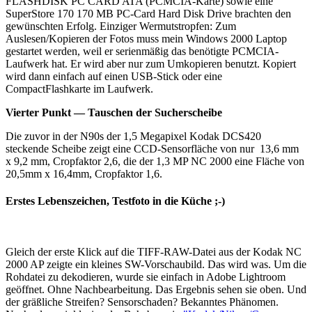
FLASHDISK PC CARD ATA (PCMCIA-Karte) sowie eine
SuperStore 170 170 MB PC-Card Hard Disk Drive brachten den
gewünschten Erfolg. Einziger Wermutstropfen: Zum
Auslesen/Kopieren der Fotos muss mein Windows 2000 Laptop
gestartet werden, weil er serienmäßig das benötigte PCMCIA-
Laufwerk hat. Er wird aber nur zum Umkopieren benutzt. Kopiert
wird dann einfach auf einen USB-Stick oder eine
CompactFlashkarte im Laufwerk.
Vierter Punkt — Tauschen der Sucherscheibe
Die zuvor in der N90s der 1,5 Megapixel Kodak DCS420
steckende Scheibe zeigt eine CCD-Sensorfläche von nur 13,6 mm
x 9,2 mm, Cropfaktor 2,6, die der 1,3 MP NC 2000 eine Fläche von
20,5mm x 16,4mm, Cropfaktor 1,6.
Erstes Lebenszeichen, Testfoto in die Küche ;-)
Gleich der erste Klick auf die TIFF-RAW-Datei aus der Kodak NC
2000 AP zeigte ein kleines SW-Vorschaubild. Das wird was. Um die
Rohdatei zu dekodieren, wurde sie einfach in Adobe Lightroom
geöffnet. Ohne Nachbearbeitung. Das Ergebnis sehen sie oben. Und
der gräßliche Streifen? Sensorschaden? Bekanntes Phänomen.