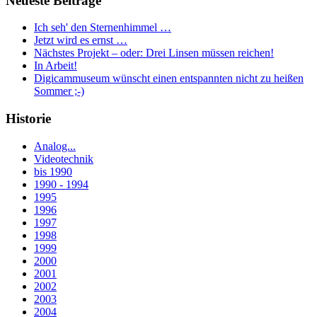
Neueste Beiträge
Ich seh' den Sternenhimmel …
Jetzt wird es ernst …
Nächstes Projekt – oder: Drei Linsen müssen reichen!
In Arbeit!
Digicammuseum wünscht einen entspannten nicht zu heißen
Sommer ;-)
Historie
Analog...
Videotechnik
bis 1990
1990 - 1994
1995
1996
1997
1998
1999
2000
2001
2002
2003
2004