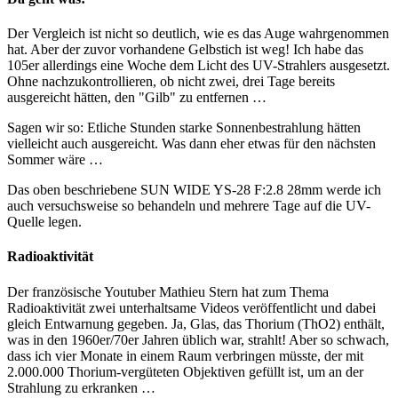
Der Vergleich ist nicht so deutlich, wie es das Auge wahrgenommen
hat. Aber der zuvor vorhandene Gelbstich ist weg! Ich habe das
105er allerdings eine Woche dem Licht des UV-Strahlers ausgesetzt.
Ohne nachzukontrollieren, ob nicht zwei, drei Tage bereits
ausgereicht hätten, den "Gilb" zu entfernen …
Sagen wir so: Etliche Stunden starke Sonnenbestrahlung hätten
vielleicht auch ausgereicht. Was dann eher etwas für den nächsten
Sommer wäre …
Das oben beschriebene SUN WIDE YS-28 F:2.8 28mm werde ich
auch versuchsweise so behandeln und mehrere Tage auf die UV-
Quelle legen.
Radioaktivität
Der französische Youtuber Mathieu Stern hat zum Thema
Radioaktivität zwei unterhaltsame Videos veröffentlicht und dabei
gleich Entwarnung gegeben. Ja, Glas, das Thorium (ThO2) enthält,
was in den 1960er/70er Jahren üblich war, strahlt! Aber so schwach,
dass ich vier Monate in einem Raum verbringen müsste, der mit
2.000.000 Thorium-vergüteten Objektiven gefüllt ist, um an der
Strahlung zu erkranken …