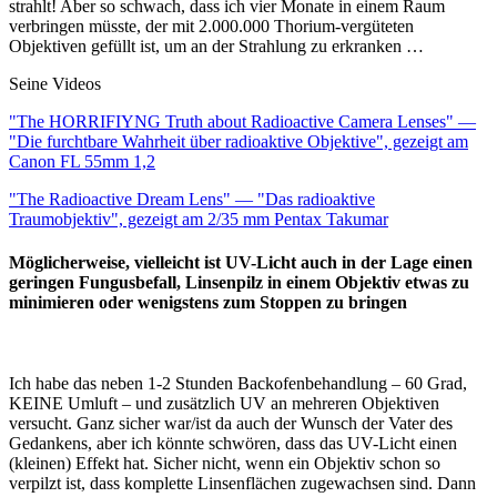
strahlt! Aber so schwach, dass ich vier Monate in einem Raum
verbringen müsste, der mit 2.000.000 Thorium-vergüteten
Objektiven gefüllt ist, um an der Strahlung zu erkranken …
Seine Videos
"The HORRIFIYNG Truth about Radioactive Camera Lenses" —
"Die furchtbare Wahrheit über radioaktive Objektive", gezeigt am
Canon FL 55mm 1,2
"The Radioactive Dream Lens" — "Das radioaktive
Traumobjektiv", gezeigt am 2/35 mm Pentax Takumar
​​​​​​​Möglicherweise, vielleicht ist UV-Licht auch in der Lage einen
geringen Fungusbefall, Linsenpilz in einem Objektiv etwas zu
minimieren oder wenigstens zum Stoppen zu bringen
Ich habe das neben 1-2 Stunden Backofenbehandlung – 60 Grad,
KEINE Umluft – und zusätzlich UV an mehreren Objektiven
versucht. Ganz sicher war/ist da auch der Wunsch der Vater des
Gedankens, aber ich könnte schwören, dass das UV-Licht einen
(kleinen) Effekt hat. Sicher nicht, wenn ein Objektiv schon so
verpilzt ist, dass komplette Linsenflächen zugewachsen sind. Dann