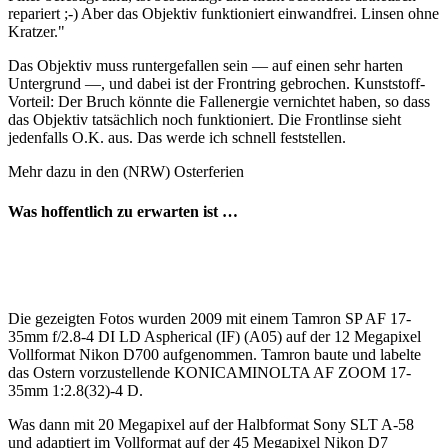
repariert ;-) Aber das Objektiv funktioniert einwandfrei. Linsen ohne
Kratzer."
Das Objektiv muss runtergefallen sein — auf einen sehr harten
Untergrund —, und dabei ist der Frontring gebrochen. Kunststoff-
Vorteil: Der Bruch könnte die Fallenergie vernichtet haben, so dass
das Objektiv tatsächlich noch funktioniert. Die Frontlinse sieht
jedenfalls O.K. aus. Das werde ich schnell feststellen.
Mehr dazu in den (NRW) Osterferien
Was hoffentlich zu erwarten ist …
Die gezeigten Fotos wurden 2009 mit einem Tamron SP AF 17-
35mm f/2.8-4 DI LD Aspherical (IF) (A05) auf der 12 Megapixel
Vollformat Nikon D700 aufgenommen. Tamron baute und labelte
das Ostern vorzustellende KONICAMINOLTA AF ZOOM 17-
35mm 1:2.8(32)-4 D.
Was dann mit 20 Megapixel auf der Halbformat Sony SLT A-58
und adaptiert im Vollformat auf der 45 Megapixel Nikon D7