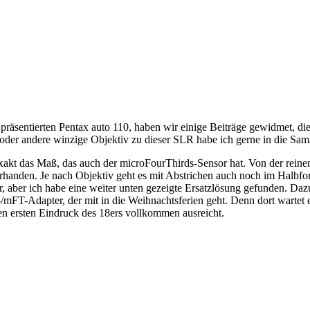
räsentierten Pentax auto 110, haben wir einige Beiträge gewidmet, die
eine oder andere winzige Objektiv zu dieser SLR habe ich gerne in di
xakt das Maß, das auch der microFourThirds-Sensor hat. Von der reine
orhanden. Je nach Objektiv geht es mit Abstrichen auch noch im Halbf
, aber ich habe eine weiter unten gezeigte Ersatzlösung gefunden. Dazu
0-/mFT-Adapter, der mit in die Weihnachtsferien geht. Denn dort wart
 ersten Eindruck des 18ers vollkommen ausreicht.