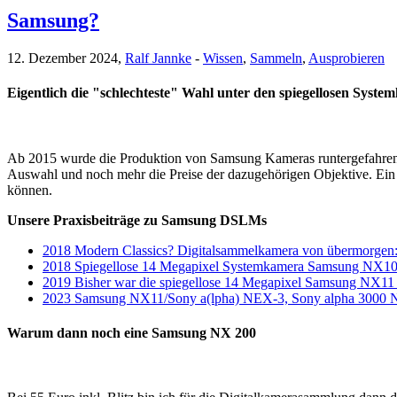
Samsung?
12. Dezember 2024,
Ralf Jannke
-
Wissen
,
Sammeln
,
Ausprobieren
Eigentlich die "schlechteste" Wahl unter den spiegellosen Syst
Ab 2015 wurde die Produktion von Samsung Kameras runtergefahren und
Auswahl und noch mehr die Preise der dazugehörigen Objektive. Ein 
können.
Unsere Praxisbeiträge zu Samsung DSLMs
2018 Modern Classics? Digitalsammelkamera von übermorge
2018 Spiegellose 14 Megapixel Systemkamera Samsung NX100/
2019 Bisher war die spiegellose 14 Megapixel Samsung NX11 nu
2023 Samsung NX11/Sony a(lpha) NEX-3, Sony alpha 30
Warum dann noch eine Samsung NX 200