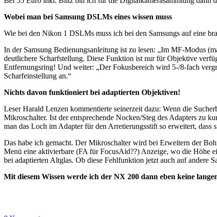
Bei 55 Euro inkl. Blitz bin ich für die Digitalkamerasammlung da
Wobei man bei Samsung DSLMs eines wissen muss
Wie bei den Nikon 1 DSLMs muss ich bei den Samsungs auf eine brau
In der Samsung Bedienungsanleitung ist zu lesen: „Im MF-Modus (ma
deutlichere Scharfstellung. Diese Funktion ist nur für Objektive ver
Entfernungsring! Und weiter: „Der Fokusbereich wird 5-/8-fach vergr
Scharfeinstellung an.“
Nichts davon funktioniert bei adaptierten Objektiven!
Leser Harald Lenzen kommentierte seinerzeit dazu: Wenn die Sucherbild
Mikroschalter. Ist der entsprechende Nocken/Steg des Adapters zu kur
man das Loch im Adapter für den Arretierungsstift so erweitert, dass 
Das habe ich gemacht. Der Mikroschalter wird bei Erweitern der Bohr
Menü eine aktivierbare (FA für FocusAid??) Anzeige, wo die Höhe ein
bei adaptierten Altglas. Ob diese Fehlfunktion jetzt auch auf andere
Mit diesem Wissen werde ich der NX 200 dann eben keine lange