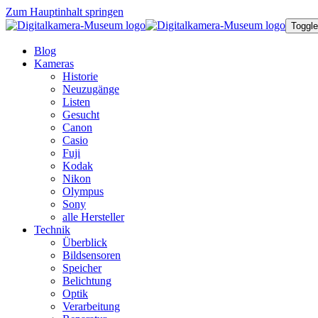
Zum Hauptinhalt springen
Toggle
Blog
Kameras
Historie
Neuzugänge
Listen
Gesucht
Canon
Casio
Fuji
Kodak
Nikon
Olympus
Sony
alle Hersteller
Technik
Überblick
Bildsensoren
Speicher
Belichtung
Optik
Verarbeitung