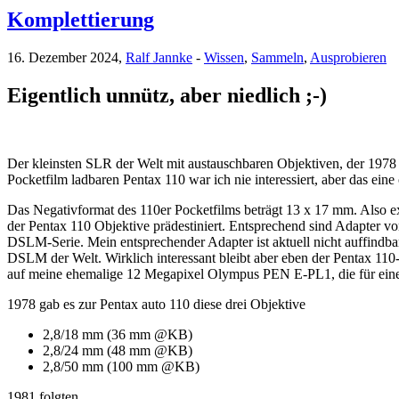
Komplettierung
16. Dezember 2024,
Ralf Jannke
-
Wissen
,
Sammeln
,
Ausprobieren
Eigentlich unnütz, aber niedlich ;-)
Der kleinsten SLR der Welt mit austauschbaren Objektiven, der 1978 p
Pocketfilm ladbaren Pentax 110 war ich nie interessiert, aber das 
Das Negativformat des 110er Pocketfilms beträgt 13 x 17 mm. Also e
der Pentax 110 Objektive prädestiniert. Entsprechend sind Adapter v
DSLM-Serie. Mein entsprechender Adapter ist aktuell nicht auffindbar
DSLM der Welt. Wirklich interessant bleibt aber eben der Pentax 11
auf meine ehemalige 12 Megapixel Olympus PEN E-PL1, die für einen
1978 gab es zur Pentax auto 110 diese drei Objektive
2,8/18 mm (36 mm @KB)
2,8/24 mm (48 mm @KB)
2,8/50 mm (100 mm @KB)
1981 folgten