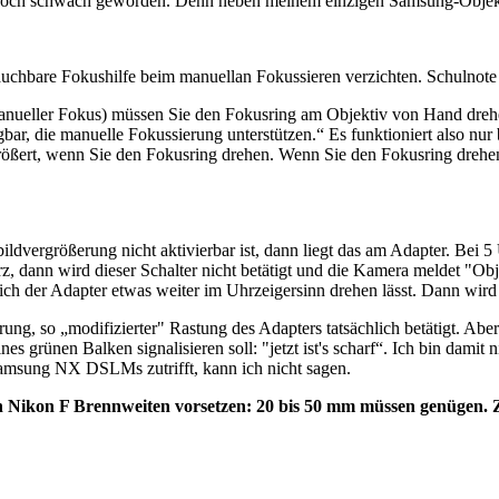
nn doch schwach geworden. Denn neben meinem einzigen Samsung-Objek
chbare Fokushilfe beim manuellan Fokussieren verzichten. Schulnote
nueller Fokus) müssen Sie den Fokusring am Objektiv von Hand drehe
fügbar, die manuelle Fokussierung unterstützen.“ Es funktioniert also
ößert, wenn Sie den Fokusring drehen. Wenn Sie den Fokusring drehen, 
vergrößerung nicht aktivierbar ist, dann liegt das am Adapter. Bei 5 U
z, dann wird dieser Schalter nicht betätigt und die Kamera meldet "Ob
sich der Adapter etwas weiter im Uhrzeigersinn drehen lässt. Dann wird 
ung, so „modifizierter" Rastung des Adapters tatsächlich betätigt. A
es grünen Balken signalisieren soll: "jetzt ist's scharf“. Ich bin d
 Samsung NX DSLMs zutrifft, kann ich nicht sagen.
n Nikon F Brennweiten vorsetzen: 20 bis 50 mm müssen genügen.