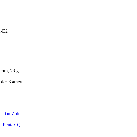
X-E2
 mm, 28 g
n der Kamera
istian Zahn
t: Pentax Q