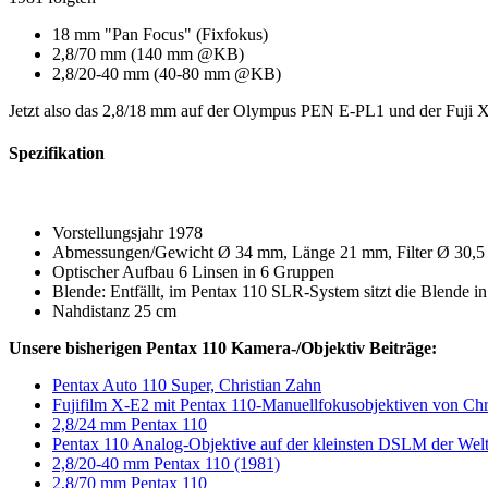
18 mm "Pan Focus" (Fixfokus)
2,8/70 mm (140 mm @KB)
2,8/20-40 mm (40-80 mm @KB)
Jetzt also das 2,8/18 mm auf der Olympus PEN E-PL1 und der Fuji 
Spezifikation
Vorstellungsjahr 1978
Abmessungen/Gewicht Ø 34 mm, Länge 21 mm, Filter Ø 30,5
Optischer Aufbau 6 Linsen in 6 Gruppen
Blende: Entfällt, im Pentax 110 SLR-System sitzt die Blende i
Nahdistanz 25 cm
Unsere bisherigen Pentax 110 Kamera-/Objektiv Beiträge:
Pentax Auto 110 Super, Christian Zahn
Fujifilm X-E2 mit Pentax 110-Manuellfokusobjektiven von Chr
2,8/24 mm Pentax 110
Pentax 110 Analog-Objektive auf der kleinsten DSLM der Wel
2,8/20-40 mm Pentax 110 (1981)
2,8/70 mm Pentax 110