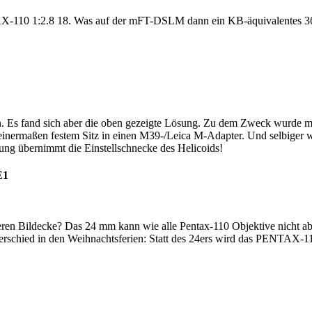
TAX-110 1:2.8 18. Was auf der mFT-DSLM dann ein KB-äquivalentes 3
len. Es fand sich aber die oben gezeigte Lösung. Zu dem Zweck wur
inermaßen festem Sitz in einen M39-/Leica M-Adapter. Und selbiger w
erung übernimmt die Einstellschnecke des Helicoids!
E1
nteren Bildecke? Das 24 mm kann wie alle Pentax-110 Objektive nicht 
terschied in den Weihnachtsferien: Statt des 24ers wird das PENTAX-