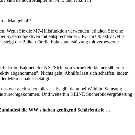
tiv sind da noch Adapter für M42 und Nikon F!
 5 – Mangelhaft!
n. Wenn Sie die MF-Hilfsfunktion verwenden, erhalten Sie eine
 nur bei Systemobjektiven mit entsprechender CPU im Objektiv UND
steigt der Balken für die Fokusunterstützung mit verbesserter
hr ist im Bajonett der NX (Sicht von vorne) ein kleiner silberner
jektiv abgenommen". Nichts geht. Abhilfe lässt sich schaffen, indem
der Mikroschalter betätigt.
ber das war auch schon alles … Es gibt dann bei Wahl im Samsung
amit nie zurechtgekommen. Und weiterhin KEINE Sucherbildvergrößerung
 Zumindest die WW's haben genügend Schärfentiefe …