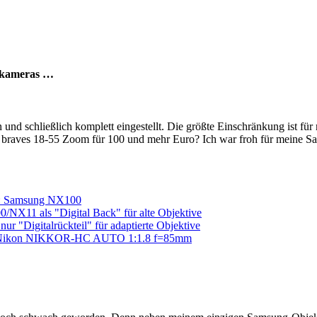
emkameras …
 schließlich komplett eingestellt. Die größte Einschränkung ist für m
braves 18-55 Zoom für 100 und mehr Euro? Ich war froh für meine Sam
n: Samsung NX100
NX11 als "Digital Back" für alte Objektive
r "Digitalrückteil" für adaptierte Objektive
00 Nikon NIKKOR-HC AUTO 1:1.8 f=85mm