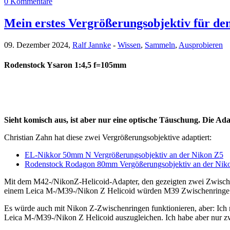
0 Kommentare
Mein erstes Vergrößerungsobjektiv für den
09. Dezember 2024,
Ralf Jannke
-
Wissen
,
Sammeln
,
Ausprobieren
Rodenstock Ysaron 1:4,5 f=105mm
Sieht komisch aus, ist aber nur eine optische Täuschung. Die Ada
Christian Zahn hat diese zwei Vergrößerungsobjektive adaptiert:
EL-Nikkor 50mm N Vergrößerungsobjektiv an der Nikon Z5
Rodenstock Rodagon 80mm Vergößerungsobjektiv an der Nik
Mit dem M42-/NikonZ-Helicoid-Adapter, den gezeigten zwei Zwischen
einem Leica M-/M39-/Nikon Z Helicoid würden M39 Zwischenringe ben
Es würde auch mit Nikon Z-Zwischenringen funktionieren, aber: Ich
Leica M-/M39-/Nikon Z Helicoid auszugleichen. Ich habe aber nur zw