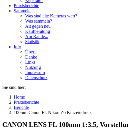
Reparatur
Praxisberichte
Sammeln
Was sind alte Kameras wert?
Was sammeln?
Alt gegen neu
Kaufberatung
Am Rande...
Statistik
Info
Über...
Danke!
Links
Nutzung
Impressum
Datenschutz
Sie sind hier:
Home
Praxisberichte
Berichte
100mm Canon FL Nikon Z6 Kurzeindruck
CANON LENS FL 100mm 1:3.5, Vorstellung