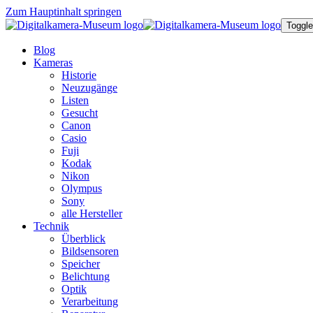
Zum Hauptinhalt springen
Toggle
Blog
Kameras
Historie
Neuzugänge
Listen
Gesucht
Canon
Casio
Fuji
Kodak
Nikon
Olympus
Sony
alle Hersteller
Technik
Überblick
Bildsensoren
Speicher
Belichtung
Optik
Verarbeitung