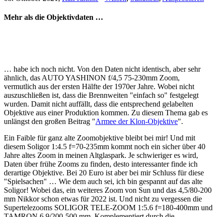
Mehr als die Objektivdaten …
… habe ich noch nicht. Von den Daten nicht identisch, aber sehr
ähnlich, das AUTO YASHINON f/4,5 75-230mm Zoom,
vermutlich aus der ersten Hälfte der 1970er Jahre. Wobei nicht
auszuschließen ist, dass die Brennweiten "einfach so" festgelegt
wurden. Damit nicht auffällt, dass die entsprechend gelabelten
Objektive aus einer Produktion kommen. Zu diesem Thema gab es
unlängst den großen Beitrag "
Armee der Klon-Objektive
".
Ein Faible für ganz alte Zoomobjektive bleibt bei mir! Und mit
diesem Soligor 1:4.5 f=70-235mm kommt noch ein sicher über 40
Jahre altes Zoom in meinen Altglaspark. Je schwieriger es wird,
Daten über frühe Zooms zu finden, desto interessanter finde ich
derartige Objektive. Bei 20 Euro ist aber bei mir Schluss für diese
"Spielsachen" … Wie dem auch sei, ich bin gespannt auf das alte
Soligor! Wobei das, ein weiteres Zoom von Sun und das 4,5/80-200
mm Nikkor schon etwas für 2022 ist. Und nicht zu vergessen die
Supertelezooms SOLIGOR TELE-ZOOM 1:5.6 f=180-400mm und
TAMRON 6,9/200-500 mm. Komplementiert durch die