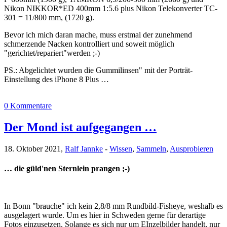
Nikon NIKKOR*ED 400mm 1:5.6 plus Nikon Telekonverter TC-
301 = 11/800 mm, (1720 g).
Bevor ich mich daran mache, muss erstmal der zunehmend
schmerzende Nacken kontrolliert und soweit möglich
"gerichtet/repariert"werden ;-)
PS.: Abgelichtet wurden die Gummilinsen" mit der Porträt-
Einstellung des iPhone 8 Plus …
0 Kommentare
Der Mond ist aufgegangen …
18. Oktober 2021,
Ralf Jannke
-
Wissen
,
Sammeln
,
Ausprobieren
… die güld'nen Sternlein prangen ;-)
In Bonn "brauche" ich kein 2,8/8 mm Rundbild-Fisheye, weshalb es
ausgelagert wurde. Um es hier in Schweden gerne für derartige
Fotos einzusetzen. Solange es sich nur um EInzelbilder handelt, nur