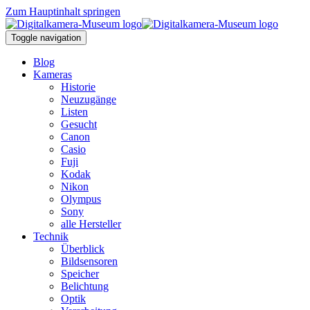
Zum Hauptinhalt springen
Toggle navigation
Blog
Kameras
Historie
Neuzugänge
Listen
Gesucht
Canon
Casio
Fuji
Kodak
Nikon
Olympus
Sony
alle Hersteller
Technik
Überblick
Bildsensoren
Speicher
Belichtung
Optik