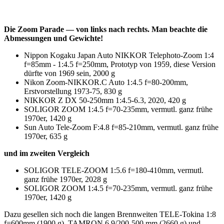
Die Zoom Parade — von links nach rechts. Man beachte die
Abmessungen und Gewichte!
Nippon Kogaku Japan Auto NIKKOR Telephoto-Zoom 1:4
f=85mm - 1:4.5 f=250mm, Prototyp von 1959, diese Version
dürfte von 1969 sein, 2000 g
Nikon Zoom-NIKKOR.C Auto 1:4.5 f=80-200mm,
Erstvorstellung 1973-75, 830 g
NIKKOR Z DX 50-250mm 1:4.5-6.3, 2020, 420 g
SOLIGOR ZOOM 1:4.5 f=70-235mm, vermutl. ganz frühe
1970er, 1420 g
Sun Auto Tele-Zoom F:4.8 f=85-210mm, vermutl. ganz frühe
1970er, 635 g
und im zweiten Vergleich
SOLIGOR TELE-ZOOM 1:5.6 f=180-410mm, vermutl.
ganz frühe 1970er, 2028 g
SOLIGOR ZOOM 1:4.5 f=70-235mm, vermutl. ganz frühe
1970er, 1420 g
Dazu gesellen sich noch die langen Brennweiten TELE-Tokina 1:8
f=600mm (1900 g), TAMRON 6,9/200-500 mm (2660 g) und