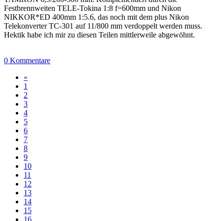
Festbrennweiten TELE-Tokina 1:8 f=600mm und Nikon
NIKKOR*ED 400mm 1:5.6, das noch mit dem plus Nikon
Telekonverter TC-301 auf 11/800 mm verdoppelt werden muss.
Hektik habe ich mir zu diesen Teilen mittlerweile abgewöhnt.
0 Kommentare
«
1
2
3
4
5
6
7
8
9
10
11
12
13
14
15
16