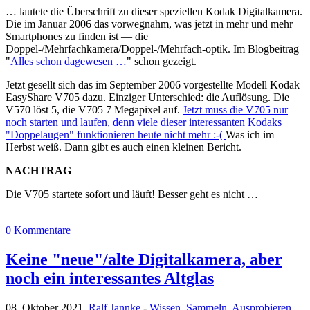
… lautete die Überschrift zu dieser speziellen Kodak Digitalkamera.
Die im Januar 2006 das vorwegnahm, was jetzt in mehr und mehr
Smartphones zu finden ist — die
Doppel-/Mehrfachkamera/Doppel-/Mehrfach-optik. Im Blogbeitrag
"
Alles schon dagewesen …
" schon gezeigt.
Jetzt gesellt sich das im September 2006 vorgestellte Modell Kodak
EasyShare V705 dazu. Einziger Unterschied: die Auflösung. Die
V570 löst 5, die V705 7 Megapixel auf.
Jetzt muss die V705 nur
noch starten und laufen, denn viele dieser interessanten Kodaks
"Doppelaugen" funktionieren heute nicht mehr :-(
Was ich im
Herbst weiß. Dann gibt es auch einen kleinen Bericht.
NACHTRAG
Die V705 startete sofort und läuft! Besser geht es nicht …
0 Kommentare
Keine "neue"/alte Digitalkamera, aber
noch ein interessantes Altglas
08. Oktober 2021,
Ralf Jannke
-
Wissen
,
Sammeln
,
Ausprobieren