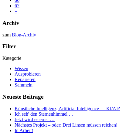
66
67
»
Archiv
zum
Blog-Archiv
Filter
Kategorie
Wissen
Ausprobieren
Reparieren
Sammeln
Neueste Beiträge
Künstliche Intelligenz, Artificial Intelligence — KI/AI?
Ich seh' den Sternenhimmel …
Jetzt wird es ernst …
Nächstes Projekt – oder: Drei Linsen müssen reichen!
In Arbeit!