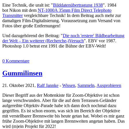
Eine Technik, die uralt ist: "
Bilddatenübertragung 1938
". 1984
bot Nikon mit dem
NT-1000A 35mm Film Direct Telephoto
Transmitter
vergleichbare Technik! In dem Beitrag auch mehr zur
damaligen Film-Digitalisierung. Voraussetzung zum Versand von
Fotos über große Entfernungen!
Und dazugehörend der Beitrag: "
Die noch 'erstere' Bildbearbeitung
der Welt – Ein weiterer (Recherche-)Versuch
". EBV vor 1987.
Photoshop 1.0 betrat erst 1991 die Bühne der EBV-Welt!
0 Kommentare
Gummilinsen
21. Oktober 2021,
Ralf Jannke
-
Wissen
,
Sammeln
,
Ausprobieren
Dieser Begriff aus der Mottenkiste für Zoom-Objektive ist schon
lange verschwunden. Aber für die auf dem Terrassen-Geländer
aufgereihte Objektiv-Parade habe ich dann doch nochmal dazu
gegriffen. Es ist schon enorm, was sich im Bereich der Objektive
mit verstellbarer Brennweite bis heute getan hat. Wobei es mir ganz
frühe Zoom-Objektive mit langen Brennweiten angetan haben. Das
wird (m)ein Projekt für 2022!