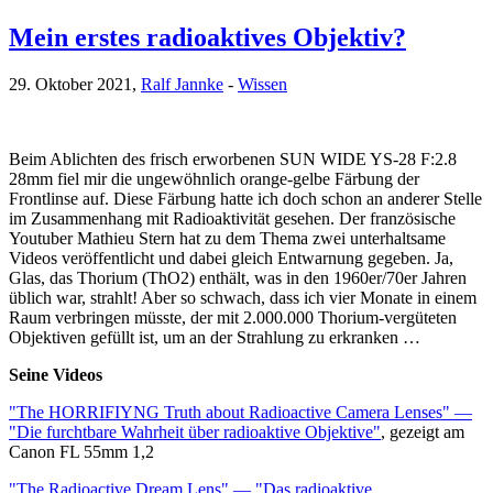
Mein erstes radioaktives Objektiv?
29. Oktober 2021,
Ralf Jannke
-
Wissen
Beim Ablichten des frisch erworbenen SUN WIDE YS-28 F:2.8
28mm fiel mir die ungewöhnlich orange-gelbe Färbung der
Frontlinse auf. Diese Färbung hatte ich doch schon an anderer Stelle
im Zusammenhang mit Radioaktivität gesehen. Der französische
Youtuber Mathieu Stern hat zu dem Thema zwei unterhaltsame
Videos veröffentlicht und dabei gleich Entwarnung gegeben. Ja,
Glas, das Thorium (ThO2) enthält, was in den 1960er/70er Jahren
üblich war, strahlt! Aber so schwach, dass ich vier Monate in einem
Raum verbringen müsste, der mit 2.000.000 Thorium-vergüteten
Objektiven gefüllt ist, um an der Strahlung zu erkranken …
Seine Videos
"The HORRIFIYNG Truth about Radioactive Camera Lenses" —
"Die furchtbare Wahrheit über radioaktive Objektive"
, gezeigt am
Canon FL 55mm 1,2
"The Radioactive Dream Lens" — "Das radioaktive