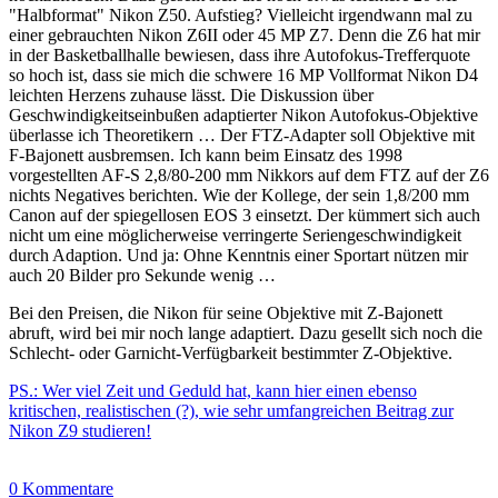
"Halbformat" Nikon Z50. Aufstieg? Vielleicht irgendwann mal zu
einer gebrauchten Nikon Z6II oder 45 MP Z7. Denn die Z6 hat mir
in der Basketballhalle bewiesen, dass ihre Autofokus-Trefferquote
so hoch ist, dass sie mich die schwere 16 MP Vollformat Nikon D4
leichten Herzens zuhause lässt. Die Diskussion über
Geschwindigkeitseinbußen adaptierter Nikon Autofokus-Objektive
überlasse ich Theoretikern … Der FTZ-Adapter soll Objektive mit
F-Bajonett ausbremsen. Ich kann beim Einsatz des 1998
vorgestellten AF-S 2,8/80-200 mm Nikkors auf dem FTZ auf der Z6
nichts Negatives berichten. Wie der Kollege, der sein 1,8/200 mm
Canon auf der spiegellosen EOS 3 einsetzt. Der kümmert sich auch
nicht um eine möglicherweise verringerte Seriengeschwindigkeit
durch Adaption. Und ja: Ohne Kenntnis einer Sportart nützen mir
auch 20 Bilder pro Sekunde wenig …
Bei den Preisen, die Nikon für seine Objektive mit Z-Bajonett
abruft, wird bei mir noch lange adaptiert. Dazu gesellt sich noch die
Schlecht- oder Garnicht-Verfügbarkeit bestimmter Z-Objektive.
PS.: Wer viel Zeit und Geduld hat, kann hier einen ebenso
kritischen, realistischen (?), wie sehr umfangreichen Beitrag zur
Nikon Z9 studieren!
0 Kommentare