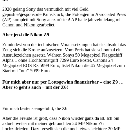
2020 gelang Sony das vermutlich mit viel Geld
gepushte/gesponsorte Kunststück, die Fotoagentur Associated Press
(AP) komplett mit Sony auszurüsten! AP hatte jahrzehntelang mit
Canon und Nikon gearbeitet.
Aber jetzt die Nikon Z9
Zumindest von der technischen Voraussetzungen hat sie absolut das
Zeug sich die Krone aufzusetzen. Vom Preis hat sie schonmal ein
Ausrufezeichen gesetzt. Währen Sonys 50 Megapixel Flaggschiff
Alpha 1 ohne Hochformatgriff 7299 Euro kostet, Canons 24
Megapixel EOS R3 5999 Euro, listet Nikon die 45 Megapixel zum
Start mit "nur" 5999 Euro …
Für mich aber nur per Lottogewinn finanzierbar – eine Z9 …
Aber so geht's auch – mit der Z6!
Für mich bestens eingeführt, die Z6
Aber die Freude ist groß, dass Nikon wieder ganz da ist. Ich bin
aktuell weiter mit meiner gebrauchten 24 MP Nikon Z6
hochzufrieden. Dazu gesellt sich die noch etwas leichtere 20 MP