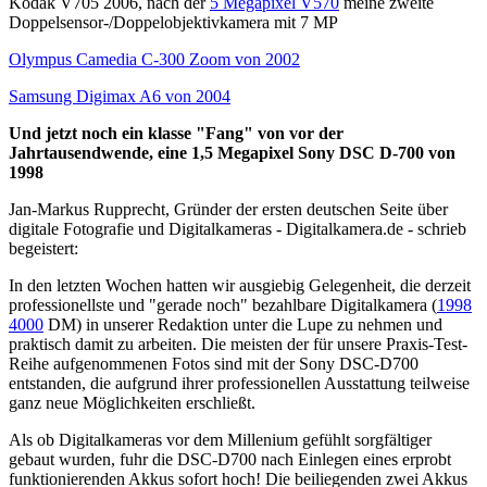
Kodak V705 2006, nach der
5 Megapixel V570
meine zweite
Doppelsensor-/Doppelobjektivkamera mit 7 MP
Olympus Camedia C-300 Zoom von 2002
Samsung Digimax A6 von 2004
Und jetzt noch ein klasse "Fang" von vor der
Jahrtausendwende, eine 1,5 Megapixel Sony DSC D-700 von
1998
Jan-Markus Rupprecht, Gründer der ersten deutschen Seite über
digitale Fotografie und Digitalkameras - Digitalkamera.de - schrieb
begeistert:
In den letzten Wochen hatten wir ausgiebig Gelegenheit, die derzeit
professionellste und "gerade noch" bezahlbare Digitalkamera (
1998
4000
DM) in unserer Redaktion unter die Lupe zu nehmen und
praktisch damit zu arbeiten. Die meisten der für unsere Praxis-Test-
Reihe aufgenommenen Fotos sind mit der Sony DSC-D700
entstanden, die aufgrund ihrer professionellen Ausstattung teilweise
ganz neue Möglichkeiten erschließt.
Als ob Digitalkameras vor dem Millenium gefühlt sorgfältiger
gebaut wurden, fuhr die DSC-D700 nach Einlegen eines erprobt
funktionierenden Akkus sofort hoch! Die beiliegenden zwei Akkus