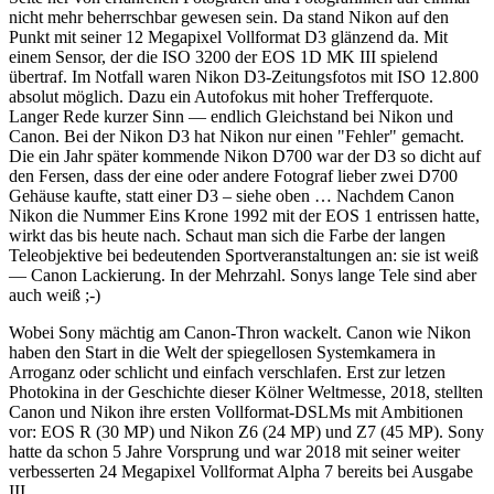
nicht mehr beherrschbar gewesen sein. Da stand Nikon auf den
Punkt mit seiner 12 Megapixel Vollformat D3 glänzend da. Mit
einem Sensor, der die ISO 3200 der EOS 1D MK III spielend
übertraf. Im Notfall waren Nikon D3-Zeitungsfotos mit ISO 12.800
absolut möglich. Dazu ein Autofokus mit hoher Trefferquote.
Langer Rede kurzer Sinn — endlich Gleichstand bei Nikon und
Canon. Bei der Nikon D3 hat Nikon nur einen "Fehler" gemacht.
Die ein Jahr später kommende Nikon D700 war der D3 so dicht auf
den Fersen, dass der eine oder andere Fotograf lieber zwei D700
Gehäuse kaufte, statt einer D3 – siehe oben … Nachdem Canon
Nikon die Nummer Eins Krone 1992 mit der EOS 1 entrissen hatte,
wirkt das bis heute nach. Schaut man sich die Farbe der langen
Teleobjektive bei bedeutenden Sportveranstaltungen an: sie ist weiß
— Canon Lackierung. In der Mehrzahl. Sonys lange Tele sind aber
auch weiß ;-)
Wobei Sony mächtig am Canon-Thron wackelt. Canon wie Nikon
haben den Start in die Welt der spiegellosen Systemkamera in
Arroganz oder schlicht und einfach verschlafen. Erst zur letzen
Photokina in der Geschichte dieser Kölner Weltmesse, 2018, stellten
Canon und Nikon ihre ersten Vollformat-DSLMs mit Ambitionen
vor: EOS R (30 MP) und Nikon Z6 (24 MP) und Z7 (45 MP). Sony
hatte da schon 5 Jahre Vorsprung und war 2018 mit seiner weiter
verbesserten 24 Megapixel Vollformat Alpha 7 bereits bei Ausgabe
III.