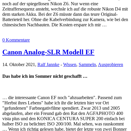
noch auf der spiegellosen Nikon Z6. Nur wenn eine
Zeitraffersequenz ansteht, wechsle ich auf die robuste Nikon D4 mit
dem starken Akku. Bei der Z6 müsste dann das teure Original-
Batterieteil her. Ohne die Kabelverbindung zur Kamera, wie bei den
chinesischen Nachbauten. Die Kosten erspare ich mir …
0 Kommentare
Canon Analog-SLR Modell EF
14. Oktober 2021,
Ralf Jannke
-
Wissen
,
Sammeln
,
Ausprobieren
Das habe ich im Sommer nicht geschafft …
… die interessante Canon EF noch "abzuarbeiten". Passend zum
"Herbst ihres Lebens" habe ich ihr die letzten hier vor Ort
"gefundenen" Farbnegativfilme spendiert. Zwar 2013 und 2005
abgelaufen, aber ein Freund gab den Rat den AGFAPHOTO 400
vista plus und den KONICA CENTURA SUPER 200 einfach bei
halber ISO zu belichtet: ISO 200/100. Mal sehen, was rauskommt
… Wenn ich richtig gelesen habe, bietet der letzte von zwei Bonner