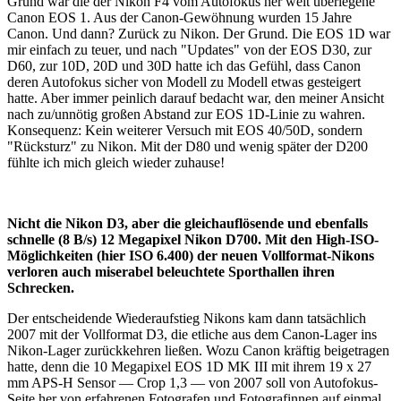
Grund war die der Nikon F4 vom Autofokus her weit überlegene
Canon EOS 1. Aus der Canon-Gewöhnung wurden 15 Jahre
Canon. Und dann? Zurück zu Nikon. Der Grund. Die EOS 1D war
mir einfach zu teuer, und nach "Updates" von der EOS D30, zur
D60, zur 10D, 20D und 30D hatte ich das Gefühl, dass Canon
deren Autofokus sicher von Modell zu Modell etwas gesteigert
hatte. Aber immer peinlich darauf bedacht war, den meiner Ansicht
nach zu/unnötig großen Abstand zur EOS 1D-Linie zu wahren.
Konsequenz: Kein weiterer Versuch mit EOS 40/50D, sondern
"Rücksturz" zu Nikon. Mit der D80 und wenig später der D200
fühlte ich mich gleich wieder zuhause!
Nicht die Nikon D3, aber die gleichauflösende und ebenfalls
schnelle (8 B/s) 12 Megapixel Nikon D700. Mit den High-ISO-
Möglichkeiten (hier ISO 6.400) der neuen Vollformat-Nikons
verloren auch miserabel beleuchtete Sporthallen ihren
Schrecken.
Der entscheidende Wiederaufstieg Nikons kam dann tatsächlich
2007 mit der Vollformat D3, die etliche aus dem Canon-Lager ins
Nikon-Lager zurückkehren ließen. Wozu Canon kräftig beigetragen
hatte, denn die 10 Megapixel EOS 1D MK III mit ihrem 19 x 27
mm APS-H Sensor — Crop 1,3 — von 2007 soll von Autofokus-
Seite her von erfahrenen Fotografen und Fotografinnen auf einmal