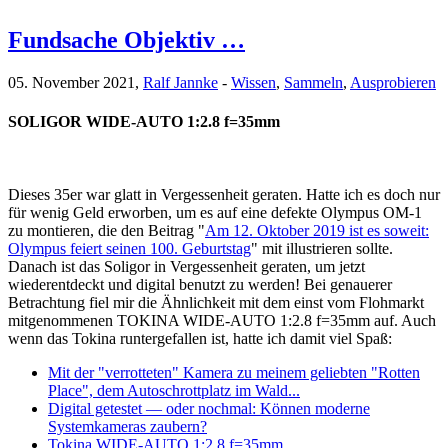
Fundsache Objektiv …
05. November 2021,
Ralf Jannke
-
Wissen
,
Sammeln
,
Ausprobieren
SOLIGOR WIDE-AUTO 1:2.8 f=35mm
Dieses 35er war glatt in Vergessenheit geraten. Hatte ich es doch nur
für wenig Geld erworben, um es auf eine defekte Olympus OM-1
zu montieren, die den Beitrag "
Am 12. Oktober 2019 ist es soweit:
Olympus feiert seinen 100. Geburtstag
" mit illustrieren sollte.
Danach ist das Soligor in Vergessenheit geraten, um jetzt
wiederentdeckt und digital benutzt zu werden! Bei genauerer
Betrachtung fiel mir die Ähnlichkeit mit dem einst vom Flohmarkt
mitgenommenen TOKINA WIDE-AUTO 1:2.8 f=35mm auf. Auch
wenn das Tokina runtergefallen ist, hatte ich damit viel Spaß:
Mit der "verrotteten" Kamera zu meinem geliebten "Rotten
Place", dem Autoschrottplatz im Wald...
Digital getestet — oder nochmal: Können moderne
Systemkameras zaubern?
Tokina WIDE-AUTO 1:2,8 f=35mm