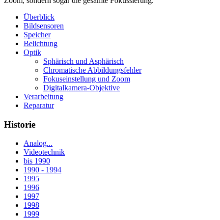
Zoom, sondern sogar die gesamte Fokussierung.
Überblick
Bildsensoren
Speicher
Belichtung
Optik
Sphärisch und Asphärisch
Chromatische Abbildungsfehler
Fokuseinstellung und Zoom
Digitalkamera-Objektive
Verarbeitung
Reparatur
Historie
Analog...
Videotechnik
bis 1990
1990 - 1994
1995
1996
1997
1998
1999