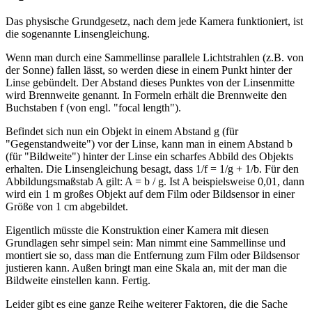
Das physische Grundgesetz, nach dem jede Kamera funktioniert, ist
die sogenannte Linsengleichung.
Wenn man durch eine Sammellinse parallele Lichtstrahlen (z.B. von
der Sonne) fallen lässt, so werden diese in einem Punkt hinter der
Linse gebündelt. Der Abstand dieses Punktes von der Linsenmitte
wird Brennweite genannt. In Formeln erhält die Brennweite den
Buchstaben f (von engl. "focal length").
Befindet sich nun ein Objekt in einem Abstand g (für
"Gegenstandweite") vor der Linse, kann man in einem Abstand b
(für "Bildweite") hinter der Linse ein scharfes Abbild des Objekts
erhalten. Die Linsengleichung besagt, dass 1/f = 1/g + 1/b. Für den
Abbildungsmaßstab A gilt: A = b / g. Ist A beispielsweise 0,01, dann
wird ein 1 m großes Objekt auf dem Film oder Bildsensor in einer
Größe von 1 cm abgebildet.
Eigentlich müsste die Konstruktion einer Kamera mit diesen
Grundlagen sehr simpel sein: Man nimmt eine Sammellinse und
montiert sie so, dass man die Entfernung zum Film oder Bildsensor
justieren kann. Außen bringt man eine Skala an, mit der man die
Bildweite einstellen kann. Fertig.
Leider gibt es eine ganze Reihe weiterer Faktoren, die die Sache