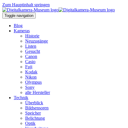
Zum Hauptinhalt springen
Toggle navigation
Blog
Kameras
Historie
Neuzugänge
Listen
Gesucht
Canon
Casio
Fuji
Kodak
Nikon
Olympus
Sony
alle Hersteller
Technik
Überblick
Bildsensoren
Speicher
Belichtung
Optik