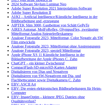
2024 Software Skylum Luminar Neo
Adobe Super Resolution 2021 Interpolations-Software
Adobe Super Resolution II
AI/KI – Artificial Intelligence/Künstliche Intelligenz in der
Bildbearbeitung und -erzeugung
AIPTEK Slim 3000, Gastbeitrag von Schätt GePeTe
AIRES Automat, MolFoReflex, OlympusFlex, zweiäugige
Mittelformat Analog-Spiegelreflexkamera
Analoge Fotografie 2023, Mittelformat, Color Negativ als SW
Film entwickeln
Analoge Fotografie 2023, Mittelformat ohne Anstrengungen
Analoge Fotografie 2023, speziell Mittelformat
Apple iPhone XS 11 Künstliche Intelligenz in der
Bildaufbereitung der Apple iPhones C. Zahn
ChatGPT – ein kleiner Zwischenruf
CompactFlash-SD-microSD-Karten Adapter
Digitalisieren von Dias und Negativen
Digitalisieren von SW-Negativem mit Dia- und
Flachbettscanner sowie Digitalkamera C. Zahn
EBV: ASCII Art
EBV: Die ersten elektronischen Bildbearbeitungen für Heim-
Computer
EBV: ImageOptim – kleinere JPEG Dateien ohne
Qualitätsverlust?