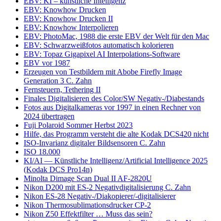
EBV: KI – künstliche Intelligenz
EBV: Knowhow Drucken
EBV: Knowhow Drucken II
EBV: Knowhow Interpolieren
EBV: PhotoMac, 1988 die erste EBV der Welt für den Mac
EBV: Schwarzweißfotos automatisch kolorieren
EBV: Topaz Gigapixel AI Interpolations-Software
EBV vor 1987
Erzeugen von Testbildern mit Abobe Firefly Image
Generation 3 C. Zahn
Fernsteuern, Tethering II
Finales Digitalisieren des Color/SW Negativ-/Diabestands
Fotos aus Digitalkameras vor 1997 in einen Rechner von
2024 übertragen
Fuji Polaroid Sommer Herbst 2023
Hilfe, das Programm versteht die alte Kodak DCS420 nicht
ISO-Invarianz digitaler Bildsensoren C. Zahn
ISO 18.000
KI/AI — Künstliche Intelligenz/Artificial Intelligence 2025
(Kodak DCS Pro14n)
Minolta Dimage Scan Dual II AF-2820U
Nikon D200 mit ES-2 Negativdigitalisierung C. Zahn
Nikon ES-28 Negativ-/Diakopierer/-digitalisierer
Nikon Thermosublimationsdrucker CP-2
Nikon Z50 Effektfilter … Muss das sein?