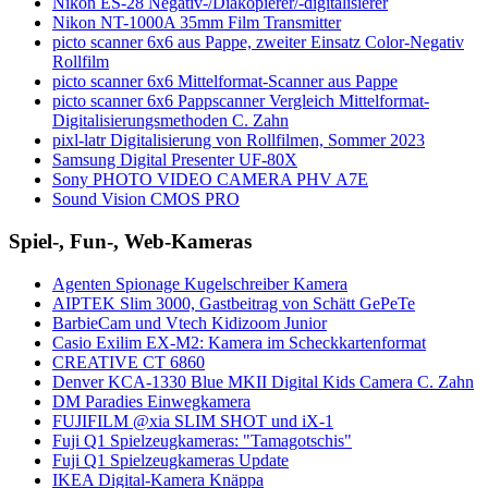
Nikon ES-28 Negativ-/Diakopierer/-digitalisierer
Nikon NT-1000A 35mm Film Transmitter
picto scanner 6x6 aus Pappe, zweiter Einsatz Color-Negativ
Rollfilm
picto scanner 6x6 Mittelformat-Scanner aus Pappe
picto scanner 6x6 Pappscanner Vergleich Mittelformat-
Digitalisierungsmethoden C. Zahn
pixl-latr Digitalisierung von Rollfilmen, Sommer 2023
Samsung Digital Presenter UF-80X
Sony PHOTO VIDEO CAMERA PHV A7E
Sound Vision CMOS PRO
Spiel-, Fun-, Web-Kameras
Agenten Spionage Kugelschreiber Kamera
AIPTEK Slim 3000, Gastbeitrag von Schätt GePeTe
BarbieCam und Vtech Kidizoom Junior
Casio Exilim EX-M2: Kamera im Scheckkartenformat
CREATIVE CT 6860
Denver KCA-1330 Blue MKII Digital Kids Camera C. Zahn
DM Paradies Einwegkamera
FUJIFILM @xia SLIM SHOT und iX-1
Fuji Q1 Spielzeugkameras: "Tamagotschis"
Fuji Q1 Spielzeugkameras Update
IKEA Digital-Kamera Knäppa