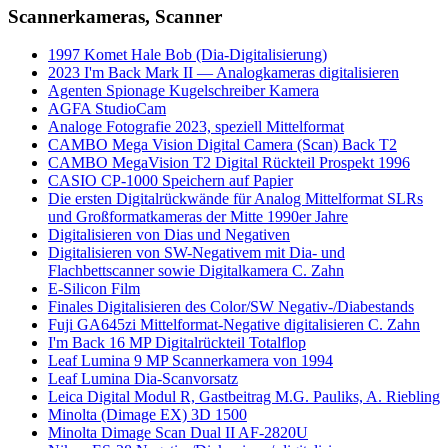
Scannerkameras, Scanner
1997 Komet Hale Bob (Dia-Digitalisierung)
2023 I'm Back Mark II — Analogkameras digitalisieren
Agenten Spionage Kugelschreiber Kamera
AGFA StudioCam
Analoge Fotografie 2023, speziell Mittelformat
CAMBO Mega Vision Digital Camera (Scan) Back T2
CAMBO MegaVision T2 Digital Rückteil Prospekt 1996
CASIO CP-1000 Speichern auf Papier
Die ersten Digitalrückwände für Analog Mittelformat SLRs
und Großformatkameras der Mitte 1990er Jahre
Digitalisieren von Dias und Negativen
Digitalisieren von SW-Negativem mit Dia- und
Flachbettscanner sowie Digitalkamera C. Zahn
E-Silicon Film
Finales Digitalisieren des Color/SW Negativ-/Diabestands
Fuji GA645zi Mittelformat-Negative digitalisieren C. Zahn
I'm Back 16 MP Digitalrückteil Totalflop
Leaf Lumina 9 MP Scannerkamera von 1994
Leaf Lumina Dia-Scanvorsatz
Leica Digital Modul R, Gastbeitrag M.G. Pauliks, A. Riebling
Minolta (Dimage EX) 3D 1500
Minolta Dimage Scan Dual II AF-2820U