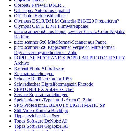
Obsolet? Farewell DSLR…
Off Topic: Autofokus-Qualität
Off Topic: Betriebsblindheit
Olympus DSLR/DSLM Camedia E10/E20 P reparieren?
Olympus OM-D E-M1 Firmwareupdate
picto scanner 6x6 aus Pappe, zweiter Einsatz Color-Negativ
Rollfilm
picto scanner 6x6 Mittelformat-Scanner aus Pappe
picto scanner 6x6 Pappscanner Vergleich Mittelformat-
Digitalisierungsmethoden C. Zahn
POPULAR MECHANICS POPULAR PHOTOGRAPHY
Archive
Radiant Photo AI Software
Reparaturanleitungen
Schnelle Bildübertragung 1953
Schwedisches Digitalfotomagazin Photodo
SEPTONFLEX Aufstecksucher
Service Reparaturanleitungen
Speicherkarten-Typen und -Arten C. Zahn
SP S-Professional, BEAUTY LIGHTMATIC SP
Still-Video-Kamera Buchtipp
Tipp spezieller Rostlöser
Topaz Software DeNoise AI
Topaz Software Gigapixel AI