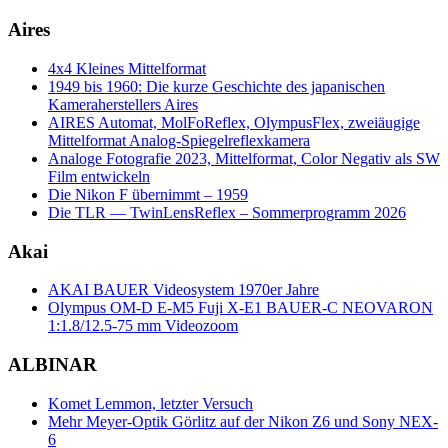
Aires
4x4 Kleines Mittelformat
1949 bis 1960: Die kurze Geschichte des japanischen
Kameraherstellers Aires
AIRES Automat, MolFoReflex, OlympusFlex, zweiäugige
Mittelformat Analog-Spiegelreflexkamera
Analoge Fotografie 2023, Mittelformat, Color Negativ als SW
Film entwickeln
Die Nikon F übernimmt – 1959
Die TLR — TwinLensReflex – Sommerprogramm 2026
Akai
AKAI BAUER Videosystem 1970er Jahre
Olympus OM-D E-M5 Fuji X-E1 BAUER-C NEOVARON
1:1.8/12.5-75 mm Videozoom
ALBINAR
Komet Lemmon, letzter Versuch
Mehr Meyer-Optik Görlitz auf der Nikon Z6 und Sony NEX-
6