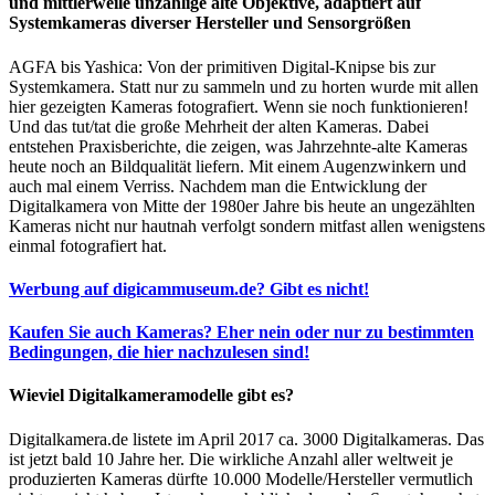
und mittlerweile unzählige alte Objektive, adaptiert auf
Systemkameras diverser Hersteller und Sensorgrößen
AGFA bis Yashica: Von der primitiven Digital-Knipse bis zur
Systemkamera. Statt nur zu sammeln und zu horten wurde mit allen
hier gezeigten Kameras fotografiert. Wenn sie noch funktionieren!
Und das tut/tat die große Mehrheit der alten Kameras. Dabei
entstehen Praxisberichte, die zeigen, was Jahrzehnte-alte Kameras
heute noch an Bildqualität liefern. Mit einem Augenzwinkern und
auch mal einem Verriss. Nachdem man die Entwicklung der
Digitalkamera von Mitte der 1980er Jahre bis heute an ungezählten
Kameras nicht nur hautnah verfolgt sondern mitfast allen wenigstens
einmal fotografiert hat.
Werbung auf digicammuseum.de? Gibt es nicht!
Kaufen Sie auch Kameras? Eher nein oder nur zu bestimmten
Bedingungen, die hier nachzulesen sind!
Wieviel Digitalkameramodelle gibt es?
Digitalkamera.de listete im April 2017 ca. 3000 Digitalkameras. Das
ist jetzt bald 10 Jahre her. Die wirkliche Anzahl aller weltweit je
produzierten Kameras dürfte 10.000 Modelle/Hersteller vermutlich