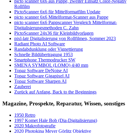
picto scanner 6x6 aus Pappe, zweiter Einsatz Color-Negativ
Rollfilm
PictoScanner 6x6 für Mittelformatfilm Update
picto scanner 6x6 Mittelformat-Scanner aus Pappe
picto scanner 6x6 Pappscanner Vergleich Mittelformat-
Digitalisierungsmethoden C. Zahn
PictoScanner 24x36 für Kleinbildvorlagen
pixl-latr Digitalisierung von Rollfilmen, Sommer 2023
Radiant Photo AI Software
Randabdunklung oder Vignettierung
Schnelle Bildübertragung 1953
Smartphone Thermodrucker SW
SMENA SYMBOL (LOMO) 4/40 mm
Topaz Software DeNoise AI
Topaz Software Gigapixel AI
Topaz Software Sharpen AI
Zauberei
Zurück auf Anfang, Back to the Beginnings
Magazine, Prospekte, Reparatur, Wissen, sonstiges
1950 Retro
1997 Komet Hale Bob (Dia-Digitalisierung)
2020 Makrofotografie
2020 Photokina Meyer Görlitz Objektive