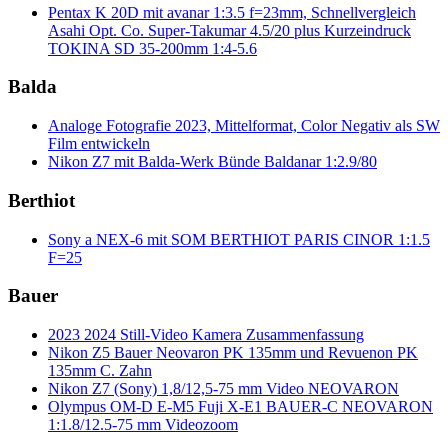
Pentax K 20D mit avanar 1:3.5 f=23mm, Schnellvergleich
Asahi Opt. Co. Super-Takumar 4.5/20 plus Kurzeindruck
TOKINA SD 35-200mm 1:4-5.6
Balda
Analoge Fotografie 2023, Mittelformat, Color Negativ als SW
Film entwickeln
Nikon Z7 mit Balda-Werk Bünde Baldanar 1:2.9/80
Berthiot
Sony a NEX-6 mit SOM BERTHIOT PARIS CINOR 1:1.5
F=25
Bauer
2023 2024 Still-Video Kamera Zusammenfassung
Nikon Z5 Bauer Neovaron PK 135mm und Revuenon PK
135mm C. Zahn
Nikon Z7 (Sony) 1,8/12,5-75 mm Video NEOVARON
Olympus OM-D E-M5 Fuji X-E1 BAUER-C NEOVARON
1:1.8/12.5-75 mm Videozoom