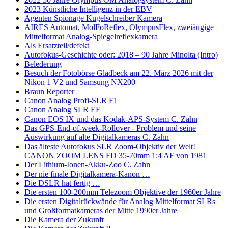
2023 Künstliche Intelligenz in der EBV
Agenten Spionage Kugelschreiber Kamera
AIRES Automat, MolFoReflex, OlympusFlex, zweiäugige
Mittelformat Analog-Spiegelreflexkamera
Als Ersatzteil/defekt
Autofokus-Geschichte oder: 2018 – 90 Jahre Minolta (Intro)
Belederung
Besuch der Fotobörse Gladbeck am 22. März 2026 mit der
Nikon 1 V2 und Samsung NX200
Braun Reporter
Canon Analog Profi-SLR F1
Canon Analog SLR EF
Canon EOS IX und das Kodak-APS-System C. Zahn
Das GPS-End-of-week-Rollover - Problem und seine
Auswirkung auf alte Digitalkameras C. Zahn
Das älteste Autofokus SLR Zoom-Objektiv der Welt!
CANON ZOOM LENS FD 35-70mm 1:4 AF von 1981
Der Lithium-Ionen-Akku-Zoo C. Zahn
Der nie finale Digitalkamera-Kanon …
Die DSLR hat fertig …
Die ersten 100-200mm Telezoom Objektive der 1960er Jahre
Die ersten Digitalrückwände für Analog Mittelformat SLRs
und Großformatkameras der Mitte 1990er Jahre
Die Kamera der Zukunft