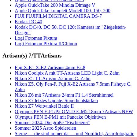
Apple QuickTake 200 Minolta Dimage V
Apple QuickTake komplett Modell 100, 150, 200
FUJI FUJIFILM DIGITAL CAMERA DS-7
Kodak DC 40
Kodak DC40, DC 50, DC 120: Kameras im "Ziegelstein-
Design"
Logi Fotoman Pixtura
Logi Fotoman Pixtura II/Chinon
Artisan(s) 7/TTArtisans
Fuji X-E1 X-E2 7artisans 4mm F2.8
Nikon Coolpix A mit TT-Artisans LED Light C. Zahn
Nikon Z5 TT-Artisan 2/25mm C. Zahn
Nikon Z5, Oly Pen-F, Fuji X-E2 Artisans 7,5mm Fisheye C.
Zahn
Nikon Z6 mit 7Artisans 24mm F1:1.4 Sternhimmel
Nikon Z7 letztes Update: Superlichtstärken
Nikon Z7 Weitwinkel Battle II
Olympus PEN E-P1/P2 OM-D E-M5 18mm 7Artisans NEW
Olympus PEN E-PM1 mit Pancake Objektiven
Sommer 2024: Die große "Fischeierei"
Sommer 2025 Astro Spielereien
Sterne — die sind immer da — und Nordlicht, Astrofotografie