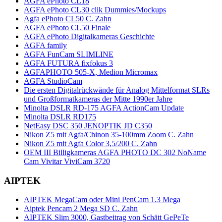
AGFA ePhoto CL18
AGFA ePhoto CL30 clik Dummies/Mockups
Agfa ePhoto CL50 C. Zahn
AGFA ePhoto CL50 Finale
AGFA ePhoto Digitalkameras Geschichte
AGFA family
AGFA FunCam SLIMLINE
AGFA FUTURA fixfokus 3
AGFAPHOTO 505-X, Medion Micromax
AGFA StudioCam
Die ersten Digitalrückwände für Analog Mittelformat SLRs
und Großformatkameras der Mitte 1990er Jahre
Minolta DSLR RD-175 AGFA ActionCam Update
Minolta DSLR RD175
NetEasy DSC 350 JENOPTIK JD C350
Nikon Z5 mit Agfa/Chinon 35-100mm Zoom C. Zahn
Nikon Z5 mit Agfa Color 3,5/200 C. Zahn
OEM III Billigkameras AGFA PHOTO DC 302 NoName
Cam Vivitar ViviCam 3720
AIPTEK
AIPTEK MegaCam oder Mini PenCam 1.3 Mega
Aiptek Pencam 2 Mega SD C. Zahn
AIPTEK Slim 3000, Gastbeitrag von Schätt GePeTe