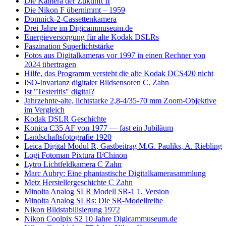
Die Kamera der Zukunft II
Die Nikon F übernimmt – 1959
Domnick-2-Cassettenkamera
Drei Jahre im Digicammuseum.de
Energieversorgung für alte Kodak DSLRs
Faszination Superlichtstärke
Fotos aus Digitalkameras vor 1997 in einen Rechner von
2024 übertragen
Hilfe, das Programm versteht die alte Kodak DCS420 nicht
ISO-Invarianz digitaler Bildsensoren C. Zahn
Ist "Testeritis" digital?
Jahrzehnte-alte, lichtstarke 2,8-4/35-70 mm Zoom-Objektive
im Vergleich
Kodak DSLR Geschichte
Konica C35 AF von 1977 — fast ein Jubiläum
Landschaftsfotografie 1920
Leica Digital Modul R, Gastbeitrag M.G. Pauliks, A. Riebling
Logi Fotoman Pixtura II/Chinon
Lytro Lichtfeldkamera C Zahn
Marc Aubry: Eine phantastische Digitalkamerasammlung
Metz Herstellergeschichte C Zahn
Minolta Analog SLR Modell SR-1 1. Version
Minolta Analog SLRs: Die SR-Modellreihe
Nikon Bildstabilisierung 1972
Nikon Coolpix S2 10 Jahre Digicammuseum.de