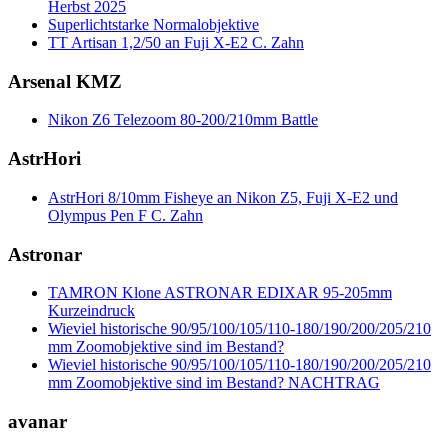
Herbst 2025
Superlichtstarke Normalobjektive
TT Artisan 1,2/50 an Fuji X-E2 C. Zahn
Arsenal KMZ
Nikon Z6 Telezoom 80-200/210mm Battle
AstrHori
AstrHori 8/10mm Fisheye an Nikon Z5, Fuji X-E2 und
Olympus Pen F C. Zahn
Astronar
TAMRON Klone ASTRONAR EDIXAR 95-205mm
Kurzeindruck
Wieviel historische 90/95/100/105/110-180/190/200/205/210
mm Zoomobjektive sind im Bestand?
Wieviel historische 90/95/100/105/110-180/190/200/205/210
mm Zoomobjektive sind im Bestand? NACHTRAG
avanar