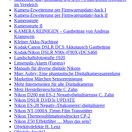
im Vergleich
Kamera-Erweiterung per Firmwareupdate/-hack I
Kamera-Erweiterung per Firmwareupdate/-hack II
Kameragurte
Kameragurte II
KAMERA REINIGEN – Gastbeitrag von Andreas
Krappweis
Kleiner Akku-Nachtrag
Kodak/Canon DSLR DCS Akkutausch Gastbeitrag
Kodak/Nikon DSLR N90s (F90X)/DCS460
Landschaftsfotografie 1920
Linsenpilz-Alarm (Fungus)
Manuals für diverse digitale Nikons
Marc Aubry: Eine phantastische Digitalkamerasammlung
Marketing Märchen Sensorreinigung
Mehr Internetseiten für alte Digitalkameras
Metz Herstellergeschichte C Zahn
Nikon D200 mit ES-2 Negativdigitalisierung C. Zahn
Nikon DSLR D3/D3s UPDATE
Nikon ES-28 Negativ-/Diakopierer/-digitalisierer
Nikon NT-1000A 35mm Film Transmitter
Nikon Thermosublimationsdrucker CP-2
Nikon Z50 Effektfilter … Muss das sein?
Objektivdefekte H. Lenz
Objektiv feucht?