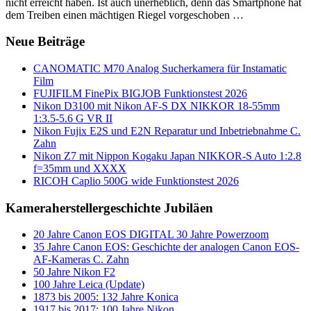
nicht erreicht haben. Ist auch unerheblich, denn das Smartphone hat
dem Treiben einen mächtigen Riegel vorgeschoben …
Neue Beiträge
CANOMATIC M70 Analog Sucherkamera für Instamatic
Film
FUJIFILM FinePix BIGJOB Funktionstest 2026
Nikon D3100 mit Nikon AF-S DX NIKKOR 18-55mm
1:3.5-5.6 G VR II
Nikon Fujix E2S und E2N Reparatur und Inbetriebnahme C.
Zahn
Nikon Z7 mit Nippon Kogaku Japan NIKKOR-S Auto 1:2.8
f=35mm und XXXX
RICOH Caplio 500G wide Funktionstest 2026
Kameraherstellergeschichte Jubiläen
20 Jahre Canon EOS DIGITAL 30 Jahre Powerzoom
35 Jahre Canon EOS: Geschichte der analogen Canon EOS-
AF-Kameras C. Zahn
50 Jahre Nikon F2
100 Jahre Leica (Update)
1873 bis 2005: 132 Jahre Konica
1917 bis 2017: 100 Jahre Nikon