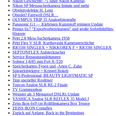
Nikon Geschichte: 75 Jahre Nikon Kameras
Nikon SP Messsucherkamera Imitate und mehr
Objektivdefekte H. Lenz
Obsolet? Farewell DSLR…
OLYMPUS TRIP 35 Analogfotografie
Panasonic G1 — Klebrigen Kunststoff reinigen Update
Pentax 6x7 "Exportvorbereitungen" und große Sofortbildfilm-
Historie
Petri 2.8 Mess-Sucherkamera 1958
Petri Flex V SLR, Kuribayashi Kamerageschichte
RICOH SINGLEX = NIKKOREX F = RICOH SINGLEX
SEPTONFLEX Aufstecksucher
Service Reparaturanleitungen
Soligor 1,8/85 mm Fuji X-T20
Speicherkarten-Typen und -Arten C. Zahn
Spiegelobjektive = Kringel Bokeh
SP S-Professional, BEAUTY LIGHTMATIC SP
Tipp spezieller Rostlöser
Topcon Analog SLR RE-2 Finale
TV Grammophon
Weniger als 3 Megapixel DSLRs Update
YASHICA Analog SLR REFLEX 35 Model J
Zeiss Ikon 6x9 cm Rollfilmkamera Box Tengor
ZEISS IKON Contaflex
Zurück auf Anfang, Back to the Beginnings