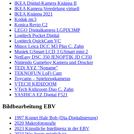
IKEA Digital-Kamera Knäppa II
IKEA Kamera-Veredelung virtuell
IKEA Knäppa 2021
Kodak mc3
Konica Revio C2
LEGO Digitalkamera LGPIX3MP
Logitech Pocket Digital
Logitech QuickCam VC
Minox Leica DCC M3 Plus C. Zahn
Mustek GSmart LCD 3 GSmart mini 2
NetEasy DSC 350 JENOPTIK JD C350
Nintendo Gameboy Kamera und Drucker
TEDi XYZ "Noname"
TEKNOFUN LoFi Cam
Toycams – Spielzeugkameras
VTECH KIDIZOOM
VTech Kidizoom Duo C. Zahn
YASHICA EZ Digital F521
Bildbearbeitung EBV
1997 Komet Hale Bob (Dia-Digitalisierung)
2020 Makrofotografie
2023 Künstliche Intelligenz in der EBV
2023 Was heute möglich ist