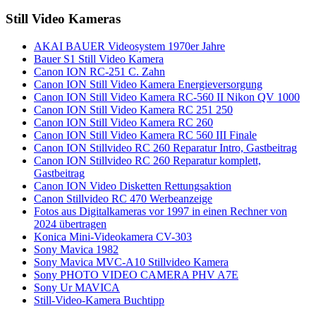
Still Video Kameras
AKAI BAUER Videosystem 1970er Jahre
Bauer S1 Still Video Kamera
Canon ION RC-251 C. Zahn
Canon ION Still Video Kamera Energieversorgung
Canon ION Still Video Kamera RC-560 II Nikon QV 1000
Canon ION Still Video Kamera RC 251 250
Canon ION Still Video Kamera RC 260
Canon ION Still Video Kamera RC 560 III Finale
Canon ION Stillvideo RC 260 Reparatur Intro, Gastbeitrag
Canon ION Stillvideo RC 260 Reparatur komplett,
Gastbeitrag
Canon ION Video Disketten Rettungsaktion
Canon Stillvideo RC 470 Werbeanzeige
Fotos aus Digitalkameras vor 1997 in einen Rechner von
2024 übertragen
Konica Mini-Videokamera CV-303
Sony Mavica 1982
Sony Mavica MVC-A10 Stillvideo Kamera
Sony PHOTO VIDEO CAMERA PHV A7E
Sony Ur MAVICA
Still-Video-Kamera Buchtipp