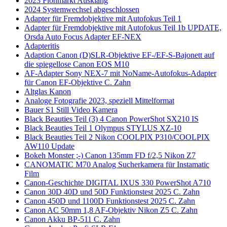
2023 Flohmarkt Ausklang
2024 Systemwechsel abgeschlossen
Adapter für Fremdobjektive mit Autofokus Teil 1
Adapter für Fremdobjektive mit Autofokus Teil 1b UPDATE,
Orsda Auto Focus Adapter EF-NEX
Adapteritis
Adaption Canon (D)SLR-Objektive EF-/EF-S-Bajonett auf
die spiegellose Canon EOS M10
AF-Adapter Sony NEX-7 mit NoName-Autofokus-Adapter
für Canon EF-Objektive C. Zahn
Altglas Kanon
Analoge Fotografie 2023, speziell Mittelformat
Bauer S1 Still Video Kamera
Black Beauties Teil (3) 4 Canon PowerShot SX210 IS
Black Beauties Teil 1 Olympus STYLUS XZ-10
Black Beauties Teil 2 Nikon COOLPIX P310/COOLPIX
AW110 Update
Bokeh Monster ;-) Canon 135mm FD f/2,5 Nikon Z7
CANOMATIC M70 Analog Sucherkamera für Instamatic
Film
Canon-Geschichte DIGITAL IXUS 330 PowerShot A710
Canon 30D 40D und 50D Funktionstest 2025 C. Zahn
Canon 450D und 1100D Funktionstest 2025 C. Zahn
Canon AC 50mm 1,8 AF-Objektiv Nikon Z5 C. Zahn
Canon Akku BP-511 C. Zahn