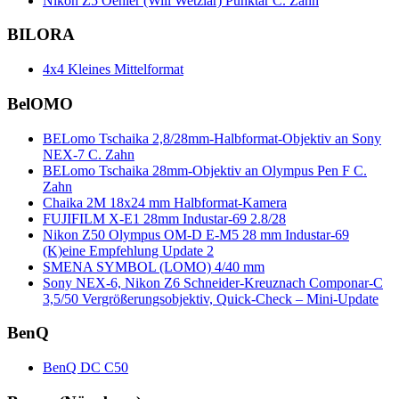
Nikon Z5 Oehler (Will Wetzlar) Punktar C. Zahn
BILORA
4x4 Kleines Mittelformat
BelOMO
BELomo Tschaika 2,8/28mm-Halbformat-Objektiv an Sony
NEX-7 C. Zahn
BELomo Tschaika 28mm-Objektiv an Olympus Pen F C.
Zahn
Chaika 2M 18x24 mm Halbformat-Kamera
FUJIFILM X-E1 28mm Industar-69 2.8/28
Nikon Z50 Olympus OM-D E-M5 28 mm Industar-69
(K)eine Empfehlung Update 2
SMENA SYMBOL (LOMO) 4/40 mm
Sony NEX-6, Nikon Z6 Schneider-Kreuznach Componar-C
3,5/50 Vergrößerungsobjektiv, Quick-Check – Mini-Update
BenQ
BenQ DC C50