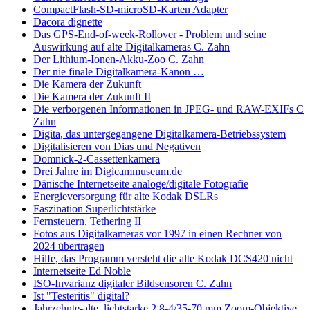
CompactFlash-SD-microSD-Karten Adapter
Dacora dignette
Das GPS-End-of-week-Rollover - Problem und seine
Auswirkung auf alte Digitalkameras C. Zahn
Der Lithium-Ionen-Akku-Zoo C. Zahn
Der nie finale Digitalkamera-Kanon …
Die Kamera der Zukunft
Die Kamera der Zukunft II
Die verborgenen Informationen in JPEG- und RAW-EXIFs C
Zahn
Digita, das untergegangene Digitalkamera-Betriebssystem
Digitalisieren von Dias und Negativen
Domnick-2-Cassettenkamera
Drei Jahre im Digicammuseum.de
Dänische Internetseite analoge/digitale Fotografie
Energieversorgung für alte Kodak DSLRs
Faszination Superlichtstärke
Fernsteuern, Tethering II
Fotos aus Digitalkameras vor 1997 in einen Rechner von
2024 übertragen
Hilfe, das Programm versteht die alte Kodak DCS420 nicht
Internetseite Ed Noble
ISO-Invarianz digitaler Bildsensoren C. Zahn
Ist "Testeritis" digital?
Jahrzehnte-alte, lichtstarke 2,8-4/35-70 mm Zoom-Objektive