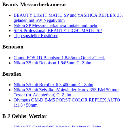
Beauty Messsucherkameras
BEAUTY LIGHT MATIC SP und YASHICA REFLEX 35,
geladen mit SW-Negativfilm
Nikon SP Messsucherkamera Imitate und mehr
SP S-Professional, BEAUTY LIGHTMATIC SP
Tipp spezieller Rostlöser
Benoison
Canon EOS 1D Benoison 1,8/85mm Quick-Check
Nikon Z5 mit Benoison 1,8/85mm C. Zahn
Beroflex
Nikon Z5 mit Beroflex 6,3 400 mm C. Zahn
Nikon Z5 mit ZeissIkonVoigtänder Icarex 35S BM 50 mm
Tessar (m. Adapterbau) C. Zahn
Olympus OM-D E-M5 PORST COLOR REFLEX AUTO
1:1.8 / 50mm
B J Oehler Wetzlar