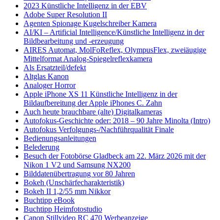
2023 Künstliche Intelligenz in der EBV
Adobe Super Resolution II
Agenten Spionage Kugelschreiber Kamera
AI/KI – Artificial Intelligence/Künstliche Intelligenz in der
Bildbearbeitung und -erzeugung
AIRES Automat, MolFoReflex, OlympusFlex, zweiäugige
Mittelformat Analog-Spiegelreflexkamera
Als Ersatzteil/defekt
Altglas Kanon
Analoger Horror
Apple iPhone XS 11 Künstliche Intelligenz in der
Bildaufbereitung der Apple iPhones C. Zahn
Auch heute brauchbare (alte) Digitalkameras
Autofokus-Geschichte oder: 2018 – 90 Jahre Minolta (Intro)
Autofokus Verfolgungs-/Nachführqualität Finale
Bedienungsanleitungen
Belederung
Besuch der Fotobörse Gladbeck am 22. März 2026 mit der
Nikon 1 V2 und Samsung NX200
Bilddatenübertragung vor 80 Jahren
Bokeh (Unschärfecharakteristik)
Bokeh II 1,2/55 mm Nikkor
Buchtipp eBook
Buchtipp Heimfotostudio
Canon Stillvideo RC 470 Werbeanzeige