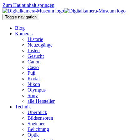
Zum Hauptinhalt springen
Toggle navigation
Blog
Kameras
Historie
Neuzugänge
Listen
Gesucht
Canon
Casio
Fuji
Kodak
Nikon
Olympus
Sony
alle Hersteller
Technik
Überblick
Bildsensoren
Speicher
Belichtung
Optik