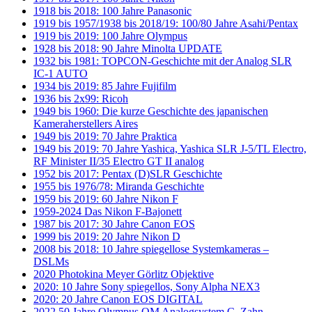
1918 bis 2018: 100 Jahre Panasonic
1919 bis 1957/1938 bis 2018/19: 100/80 Jahre Asahi/Pentax
1919 bis 2019: 100 Jahre Olympus
1928 bis 2018: 90 Jahre Minolta UPDATE
1932 bis 1981: TOPCON-Geschichte mit der Analog SLR
IC-1 AUTO
1934 bis 2019: 85 Jahre Fujifilm
1936 bis 2x99: Ricoh
1949 bis 1960: Die kurze Geschichte des japanischen
Kameraherstellers Aires
1949 bis 2019: 70 Jahre Praktica
1949 bis 2019: 70 Jahre Yashica, Yashica SLR J-5/TL Electro,
RF Minister II/35 Electro GT II analog
1952 bis 2017: Pentax (D)SLR Geschichte
1955 bis 1976/78: Miranda Geschichte
1959 bis 2019: 60 Jahre Nikon F
1959-2024 Das Nikon F-Bajonett
1987 bis 2017: 30 Jahre Canon EOS
1999 bis 2019: 20 Jahre Nikon D
2008 bis 2018: 10 Jahre spiegellose Systemkameras –
DSLMs
2020 Photokina Meyer Görlitz Objektive
2020: 10 Jahre Sony spiegellos, Sony Alpha NEX3
2020: 20 Jahre Canon EOS DIGITAL
2022 50 Jahre Olympus OM Analogsystem C. Zahn