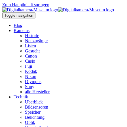
Zum Hauptinhalt springen
Toggle navigation
Blog
Kameras
Historie
Neuzugänge
Listen
Gesucht
Canon
Casio
Fuji
Kodak
Nikon
Olympus
Sony
alle Hersteller
Technik
Überblick
Bildsensoren
Speicher
Belichtung
Optik