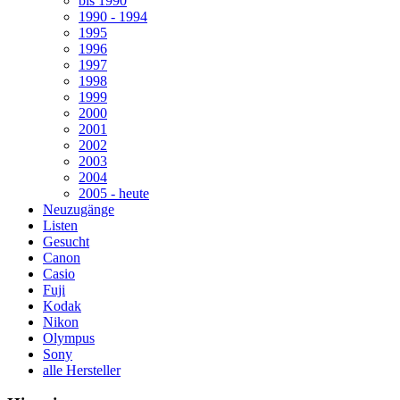
bis 1990
1990 - 1994
1995
1996
1997
1998
1999
2000
2001
2002
2003
2004
2005 - heute
Neuzugänge
Listen
Gesucht
Canon
Casio
Fuji
Kodak
Nikon
Olympus
Sony
alle Hersteller