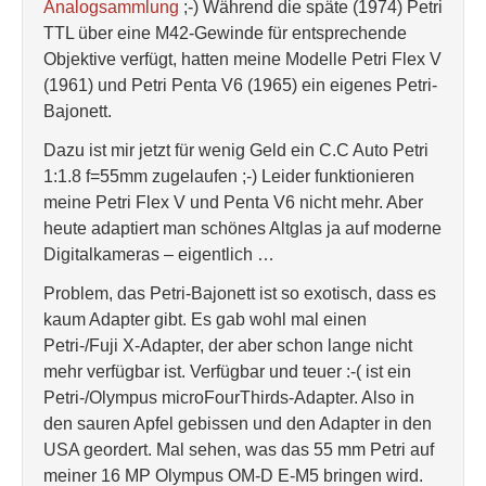
Analogsammlung
;-) Während die späte (1974) Petri
TTL über eine M42-Gewinde für entsprechende
Objektive verfügt, hatten meine Modelle Petri Flex V
(1961) und Petri Penta V6 (1965) ein eigenes Petri-
Bajonett.
Dazu ist mir jetzt für wenig Geld ein C.C Auto Petri
1:1.8 f=55mm zugelaufen ;-) Leider funktionieren
meine Petri Flex V und Penta V6 nicht mehr. Aber
heute adaptiert man schönes Altglas ja auf moderne
Digitalkameras – eigentlich …
Problem, das Petri-Bajonett ist so exotisch, dass es
kaum Adapter gibt. Es gab wohl mal einen
Petri-/Fuji X-Adapter, der aber schon lange nicht
mehr verfügbar ist. Verfügbar und teuer :-( ist ein
Petri-/Olympus microFourThirds-Adapter. Also in
den sauren Apfel gebissen und den Adapter in den
USA geordert. Mal sehen, was das 55 mm Petri auf
meiner 16 MP Olympus OM-D E-M5 bringen wird.