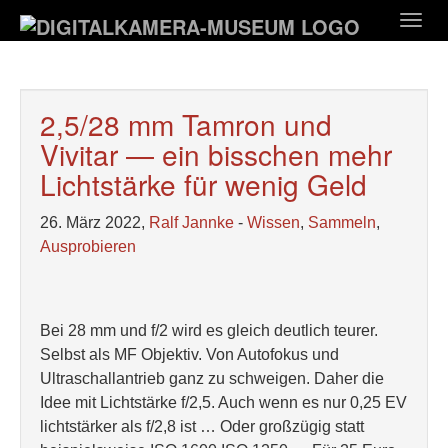
Zum
Togg
Hauptinhalt
navig
springen
2,5/28 mm Tamron und
Vivitar — ein bisschen mehr
Lichtstärke für wenig Geld
26. März 2022,
Ralf Jannke
-
Wissen
,
Sammeln
,
Ausprobieren
Bei 28 mm und f/2 wird es gleich deutlich teurer.
Selbst als MF Objektiv. Von Autofokus und
Ultraschallantrieb ganz zu schweigen. Daher die
Idee mit Lichtstärke f/2,5. Auch wenn es nur 0,25 EV
lichtstärker als f/2,8 ist … Oder großzügig statt