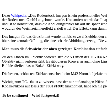
Dazu
Wikipedia
: „Das Rodenstock Imagon ist ein professionelles We
der Rodenstock GmbH angeboten wurde. Konstruiert wurde das Imago
und ist so konstruiert, dass die Abbildungsfehler bis auf die sphärisc
wodurch der Weichzeichnereffekt erzielt wird. Der Effekt kann durch 
Das Imagon für das Großformat wurde mit bis zu zwei Siebblenden au
über eine zentrale Öffnung, die eine scharfe Abbildung erzeugt. Die 
Man muss die Schwäche der oben gezeigten Kombination einfach
Zu den Linsen im Objektiv addieren sich die 5 Linsen des TC-16a Kon
Objektiv nicht verloren geht. Es gibt diesen Konverter auch ohne Li
Bubble-/Seifenblasen-Bokeh-Effekt weg.
Die besten, schönsten Effekte entstehen beim M42 Normalobjektiv mit 
Wichtig zum TC-16a ist zu wissen, dass der nur auf analogen Nikon
Kodak/Nikons auf Basis der F801s/F90x funktioniert, habe ich nie pro
To be continued – Wird fortgesetzt!