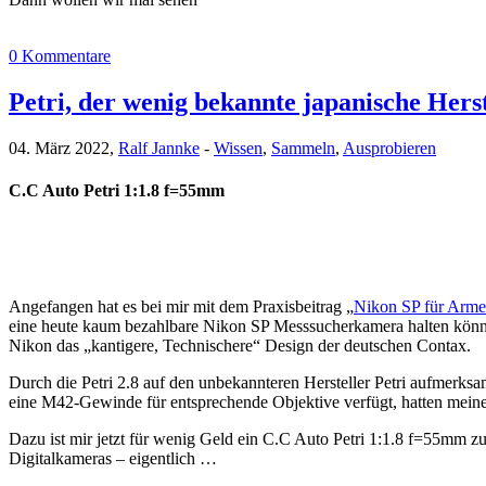
0 Kommentare
Petri, der wenig bekannte japanische Herst
04. März 2022,
Ralf Jannke
-
Wissen
,
Sammeln
,
Ausprobieren
C.C Auto Petri 1:1.8 f=55mm
Angefangen hat es bei mir mit dem Praxisbeitrag „
Nikon SP für Arme 
eine heute kaum bezahlbare Nikon SP Messsucherkamera halten könnt
Nikon das „kantigere, Technischere“ Design der deutschen Contax.
Durch die Petri 2.8 auf den unbekannteren Hersteller Petri aufmer
eine M42-Gewinde für entsprechende Objektive verfügt, hatten meine 
Dazu ist mir jetzt für wenig Geld ein C.C Auto Petri 1:1.8 f=55mm zu
Digitalkameras – eigentlich …