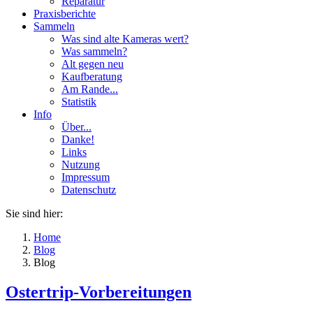
Reparatur
Praxisberichte
Sammeln
Was sind alte Kameras wert?
Was sammeln?
Alt gegen neu
Kaufberatung
Am Rande...
Statistik
Info
Über...
Danke!
Links
Nutzung
Impressum
Datenschutz
Sie sind hier:
Home
Blog
Blog
Ostertrip-Vorbereitungen