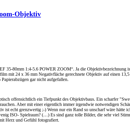
Zoom-Objektiv
-80mm 1:4-5.6 POWER ZOOM“. Ja die Objektivbezeichnung ist wirkl
ildfilm mit 24 x 36 mm Negativfläche gerechnete Objektiv auf einen 1
Papierabzügen gar nicht aufgefallen.
 optisch offensichtlich ein Tiefpunkt des Objektivbaus. Ein scharfer 
rauchen. Aber mit einer eigentlich immer irgendwie notwendigen Schärf
ist echt grenzwertig ;-) Wenn nur ein Rand so unscharf wäre hätte ich g
nig ISO- Spielraum? (…) Es sind ganz tolle Bilder, die sehr viel Sti
mit Herz und Gefühl fotografiert.