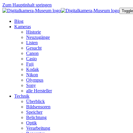
Zum Hauptinhalt springen
Toggle
Blog
Kameras
Historie
Neuzugänge
Listen
Gesucht
Canon
Casio
Fuji
Kodak
Nikon
Olympus
Sony
alle Hersteller
Technik
Überblick
Bildsensoren
Speicher
Belichtung
Optik
Verarbeitung