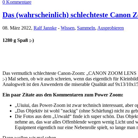
0 Kommentare
Das (wahrscheinlich) schlechteste Canon 
08. März 2022,
Ralf Jannke
-
Wissen
,
Sammeln
,
Ausprobieren
1280 g Spaß ;-)
Das vermutlich schlechteste Canon-Zoom: „CANON ZOOM LENS EF 35
;-) Mal sehen, ob wir auch schreien, wenn das eigentlich für Kleinb
Analogwelt ist den Anwendern die miserable Qualität auf 9x13/10x15 
Ein paar Zitate aus den Kommentaren zum Power Zoom:
„Uiuiui, das Power-Zoom ist zwar technisch interessant, aber
„Das Objektiv ist wohl "nackig" (ohne Schärfung) nicht zu geb
Die Fotos aus dem „Urwald“ finde ich super schön. Das Objektiv 
nehme an, das war alles Offenblende wegen wenig Licht und we
Equipment eigentlich nur eine Nebenrolle spielt, so lange man 
Dann wollen wir mal sehen