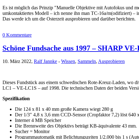
Es ist möglich das Prinzip "Manuelle Objektive mit Autofokus und me
umkontaktiertes Modell – ich nenne ihn man TC-16a/m(odifiziert) – i
Das werde ich um die Osterzeit ausprobieren und darüber berichten.
0 Kommentare
Schöne Fundsache aus 1997 – SHARP VE
10. März 2022,
Ralf Jannke
-
Wissen
,
Sammeln
,
Ausprobieren
Dieses Fundstück aus einem schwedischen Rote-Kreuz-Laden, wo diver
LC1 – VE-LC1S – auf 1998. Die technischen Daten der beiden Version
Spezifikation
Die 124 x 81 x 40 mm große Kamera wiegt 280 g
Der 1/3" 4,8 x 3,6 mm CCD-Sensor (Cropfaktor 7,2) löst 640 x
Interner 4 MB Speicher
Die Brennweite des Objektivs beträgt KB-äquivalente 43 mm.
Sucher = Monitor
Programmautomatik mit Belichtungszeiten 1/2.000 bis 1 s (Aut