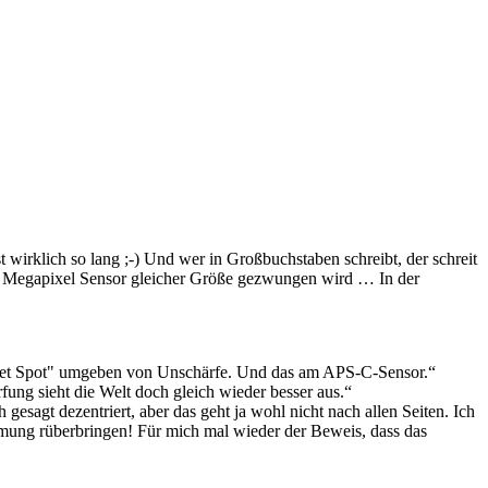
ich so lang ;-) Und wer in Großbuchstaben schreibt, der schreit
3,5 Megapixel Sensor gleicher Größe gezwungen wird … In der
"Sweet Spot" umgeben von Unschärfe. Und das am APS-C-Sensor.“
ung sieht die Welt doch gleich wieder besser aus.“
esagt dezentriert, aber das geht ja wohl nicht nach allen Seiten. Ich
mmung rüberbringen! Für mich mal wieder der Beweis, dass das