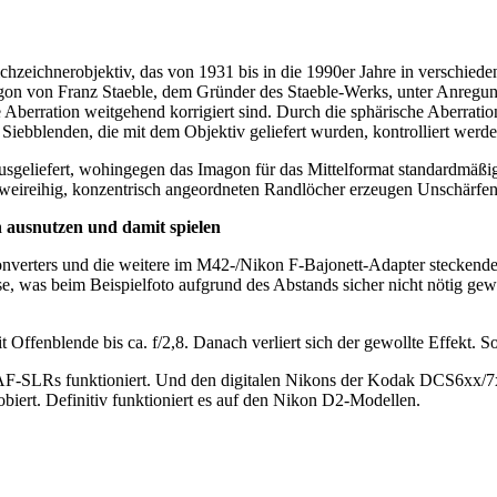
ichzeichnerobjektiv, das von 1931 bis in die 1990er Jahre in verschie
n von Franz Staeble, dem Gründer des Staeble-Werks, unter Anregung 
he Aberration weitgehend korrigiert sind. Durch die sphärische Aberratio
Siebblenden, die mit dem Objektiv geliefert wurden, kontrolliert werde
sgeliefert, wohingegen das Imagon für das Mittelformat standardmäßig 
zweireihig, konzentrisch angeordneten Randlöcher erzeugen Unschärfen, 
 ausnutzen und damit spielen
verters und die weitere im M42-/Nikon F-Bajonett-Adapter steckende L
nse, was beim Beispielfoto aufgrund des Abstands sicher nicht nötig 
Offenblende bis ca. f/2,8. Danach verliert sich der gewollte Effekt. S
 AF-SLRs funktioniert. Und den digitalen Nikons der Kodak DCS6xx/7x
biert. Definitiv funktioniert es auf den Nikon D2-Modellen.