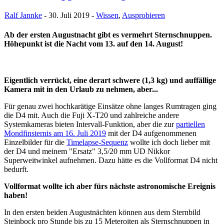
Ralf Jannke
- 30. Juli 2019 -
Wissen
,
Ausprobieren
Ab der ersten Augustnacht gibt es vermehrt Sternschnuppen.
Höhepunkt ist die Nacht vom 13. auf den 14. August!
Eigentlich verrückt, eine derart schwere (1,3 kg) und auffällige
Kamera mit in den Urlaub zu nehmen, aber...
Für genau zwei hochkarätige Einsätze ohne langes Rumtragen ging
die D4 mit. Auch die Fuji X-T20 und zahlreiche andere
Systemkameras bieten Intervall-Funktion, aber die zur
partiellen
Mondfinsternis am 16. Juli 2019
mit der D4 aufgenommenen
Einzelbilder für die
Timelapse-Sequenz
wollte ich doch lieber mit
der D4 und meinem "Ersatz" 3,5/20 mm UD Nikkor
Superweitwinkel aufnehmen. Dazu hätte es die Vollformat D4 nicht
bedurft.
Vollformat wollte ich aber fürs nächste astronomische Ereignis
haben!
In den ersten beiden Augustnächten können aus dem Sternbild
Steinbock pro Stunde bis zu 15 Meteroiten als Sternschnuppen in