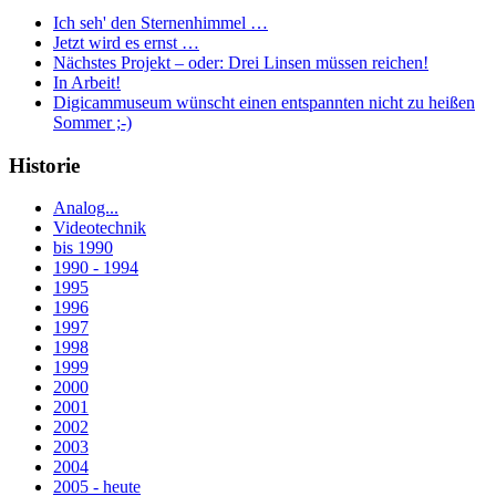
Ich seh' den Sternenhimmel …
Jetzt wird es ernst …
Nächstes Projekt – oder: Drei Linsen müssen reichen!
In Arbeit!
Digicammuseum wünscht einen entspannten nicht zu heißen
Sommer ;-)
Historie
Analog...
Videotechnik
bis 1990
1990 - 1994
1995
1996
1997
1998
1999
2000
2001
2002
2003
2004
2005 - heute