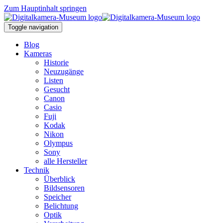
Zum Hauptinhalt springen
Toggle navigation
Blog
Kameras
Historie
Neuzugänge
Listen
Gesucht
Canon
Casio
Fuji
Kodak
Nikon
Olympus
Sony
alle Hersteller
Technik
Überblick
Bildsensoren
Speicher
Belichtung
Optik