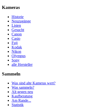
Kameras
Historie
Neuzugänge
Listen
Gesucht
Canon
Casio
Fuji
Kodak
Nikon
Olympus
Sony
alle Hersteller
Sammeln
Was sind alte Kameras wert?
Was sammeln?
Alt gegen neu
Kaufberatung
Am Rande...
Statistik