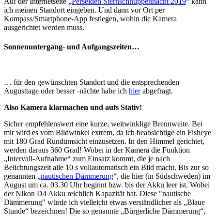
Auf der Internetseite „
Perseiden Sternschnuppennacht 2019
“ kann
ich meinen Standort eingeben. Und dann vor Ort per
Kompass/Smartphone-App festlegen, wohin die Kamera
ausgerichtet werden muss.
Sonnenuntergang- und Aufgangszeiten…
… für den gewünschten Standort und die entsprechenden
Augusttage oder besser -nächte habe ich
hier
abgefragt.
Also Kamera klarmachen und aufs Stativ!
Sicher empfehlenswert eine kurze, weitwinklige Brennweite. Bei
mir wird es vom Bildwinkel extrem, da ich beabsichtige ein Fisheye
mit 180 Grad Rundumsicht einzusetzen. In den Himmel gerichtet,
werden daraus 360 Grad! Wobei in der Kamera die Funktion
„Intervall-Aufnahme“ zum Einsatz kommt, die je nach
Belichtungszeit alle 10 s vollautomatisch ein Bild macht. Bis zur so
genannten „
nautischen Dämmerung
“, die hier (in Südschweden) im
August um ca. 03.30 Uhr beginnt bzw. bis der Akku leer ist. Wobei
der Nikon D4 Akku reichlich Kapazität hat. Diese "nautische
Dämmerung" würde ich vielleicht etwas verständlicher als „Blaue
Stunde“ bezeichnen! Die so genannte „Bürgerliche Dämmerung“,