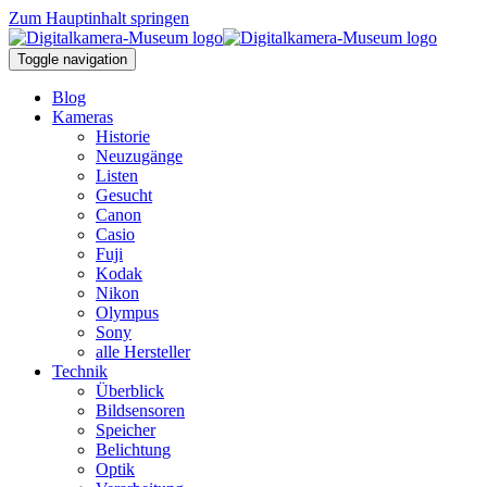
Zum Hauptinhalt springen
Toggle navigation
Blog
Kameras
Historie
Neuzugänge
Listen
Gesucht
Canon
Casio
Fuji
Kodak
Nikon
Olympus
Sony
alle Hersteller
Technik
Überblick
Bildsensoren
Speicher
Belichtung
Optik