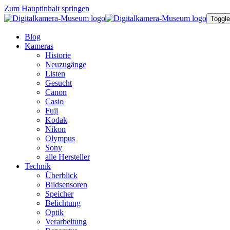
Zum Hauptinhalt springen
Toggle
Blog
Kameras
Historie
Neuzugänge
Listen
Gesucht
Canon
Casio
Fuji
Kodak
Nikon
Olympus
Sony
alle Hersteller
Technik
Überblick
Bildsensoren
Speicher
Belichtung
Optik
Verarbeitung