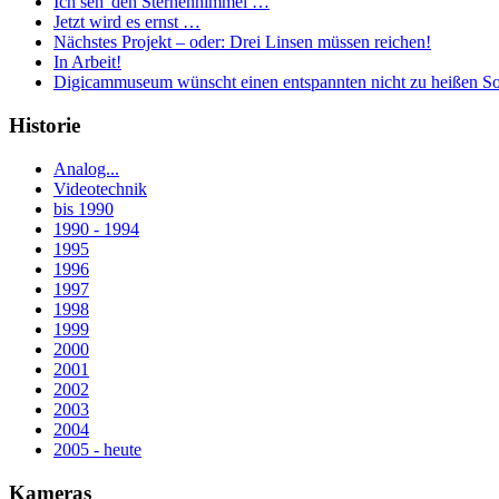
Ich seh' den Sternenhimmel …
Jetzt wird es ernst …
Nächstes Projekt – oder: Drei Linsen müssen reichen!
In Arbeit!
Digicammuseum wünscht einen entspannten nicht zu heißen S
Historie
Analog...
Videotechnik
bis 1990
1990 - 1994
1995
1996
1997
1998
1999
2000
2001
2002
2003
2004
2005 - heute
Kameras