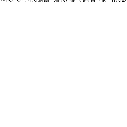
auf der APS-C Sensor DSLM dann zum 53 mm "Normalobjektiv", das 