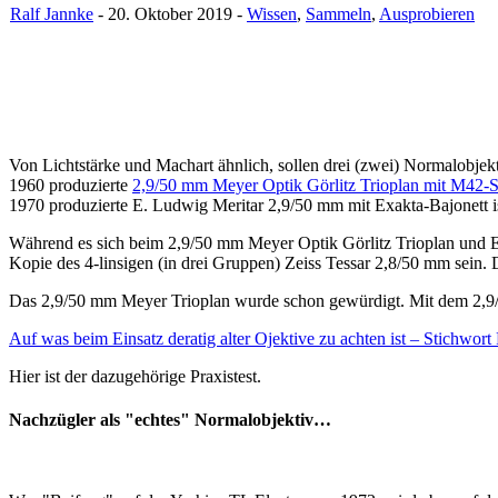
Ralf Jannke
- 20. Oktober 2019 -
Wissen
,
Sammeln
,
Ausprobieren
Von Lichtstärke und Machart ähnlich, sollen drei (zwei) Normalobj
1960 produzierte
2,9/50 mm Meyer Optik Görlitz Trioplan mit M42-
1970 produzierte E. Ludwig Meritar 2,9/50 mm mit Exakta-Bajonett i
Während es sich beim 2,9/50 mm Meyer Optik Görlitz Trioplan und E. L
Kopie des 4-linsigen (in drei Gruppen) Zeiss Tessar 2,8/50 mm sein.
Das 2,9/50 mm Meyer Trioplan wurde schon gewürdigt. Mit dem 2,9/50
Auf was beim Einsatz deratig alter Ojektive zu achten ist – Stichwort
Hier ist der dazugehörige Praxistest.
Nachzügler als "echtes" Normalobjektiv…