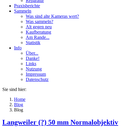
Reparatur
Praxisberichte
Sammeln
Was sind alte Kameras wert?
Was sammeln?
Alt gegen neu
Kaufberatung
Am Rande...
Statistik
Info
Über...
Danke!
Links
Nutzung
Impressum
Datenschutz
Sie sind hier:
Home
Blog
Blog
Langweiler (?) 50 mm Normalobjektiv