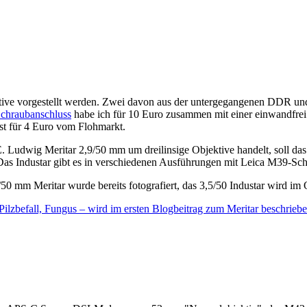
ektive vorgestellt werden. Zwei davon aus der untergegangenen DDR un
Schraubanschluss
habe ich für 10 Euro zusammen mit einer einwandfre
st für 4 Euro vom Flohmarkt.
udwig Meritar 2,9/50 mm um dreilinsige Objektive handelt, soll das ab 
 Das Industar gibt es in verschiedenen Ausführungen mit Leica M39-Sc
 mm Meritar wurde bereits fotografiert, das 3,5/50 Industar wird im
 Pilzbefall, Fungus – wird im ersten Blogbeitrag zum Meritar beschrieb