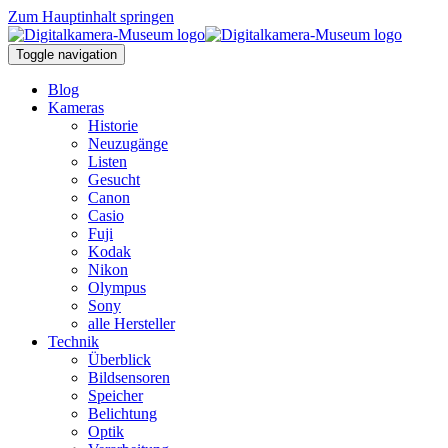
Zum Hauptinhalt springen
Toggle navigation
Blog
Kameras
Historie
Neuzugänge
Listen
Gesucht
Canon
Casio
Fuji
Kodak
Nikon
Olympus
Sony
alle Hersteller
Technik
Überblick
Bildsensoren
Speicher
Belichtung
Optik