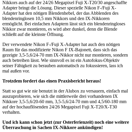
Nikkors auch auf der 24/26 Megapixel Fuji X-T20/30 angeschaffte
Adapter bringt die Lösung. Dieser spezielle Nikon F-/Fuji X-
Adapter hat den nötigen Blendenhebel, der das Abblenden des
blendenringlosen 10,5 mm Nikkors und den IX-Nikkoren
ermöglicht. Bei einfachen Adaptern lässt sich ein blendenringloses
Nikkor zwar montieren, es wird aber dunkel, denn die Blende
schließt auf die kleinste Öffnung.
Der verwendete Nikon F-/Fuji X-Adapter hat auch den nötigen
Raum für das modifizierte Nikon F IX-Bajonett, dass sich das
gezeigte 3,5-5,6/24-70 mm IX-Nikkor nicht nur montieren, sondern
auch betreiben lässt. Wie sinnvoll es ist ein Autofokus-Objektiv
seiner Fähigkeit zu berauben automatisch zu fokussieren, lass ich
mal außen vor.
Trotzdem fordert das einen Praxisbericht heraus!
Statt so gut wie nie benutzt in der Alubox zu versauern, einfach mal
auszuprobieren, wie sich die mittlerweile drei vorhandenen IX
Nikkore 3,5-5,6/20-60 mm, 3,5-5,6/24-70 mm und 4,5/60-180 mm
auf der hochauflösenden 24/26 Megapixel Fuji X-T20/X-T30
verhalten.
Und ich kann schon jetzt (zur Osterferienzeit) noch eine weitere
Überraschung in Sachen IX-Nikkore ankündigen!