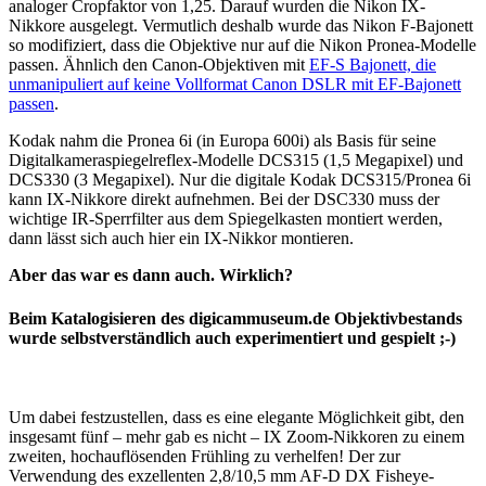
analoger Cropfaktor von 1,25. Darauf wurden die Nikon IX-
Nikkore ausgelegt. Vermutlich deshalb wurde das Nikon F-Bajonett
so modifiziert, dass die Objektive nur auf die Nikon Pronea-Modelle
passen. Ähnlich den Canon-Objektiven mit
EF-S Bajonett, die
unmanipuliert auf keine Vollformat Canon DSLR mit EF-Bajonett
passen
.
Kodak nahm die Pronea 6i (in Europa 600i) als Basis für seine
Digitalkameraspiegelreflex-Modelle DCS315 (1,5 Megapixel) und
DCS330 (3 Megapixel). Nur die digitale Kodak DCS315/Pronea 6i
kann IX-Nikkore direkt aufnehmen. Bei der DSC330 muss der
wichtige IR-Sperrfilter aus dem Spiegelkasten montiert werden,
dann lässt sich auch hier ein IX-Nikkor montieren.
Aber das war es dann auch. Wirklich?
Beim Katalogisieren des digicammuseum.de Objektivbestands
wurde selbstverständlich auch experimentiert und gespielt ;-)
Um dabei festzustellen, dass es eine elegante Möglichkeit gibt, den
insgesamt fünf – mehr gab es nicht – IX Zoom-Nikkoren zu einem
zweiten, hochauflösenden Frühling zu verhelfen! Der zur
Verwendung des exzellenten 2,8/10,5 mm AF-D DX Fisheye-