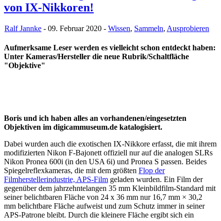
von IX-Nikkoren!
Ralf Jannke
- 09. Februar 2020 -
Wissen
,
Sammeln
,
Ausprobieren
Aufmerksame Leser werden es vielleicht schon entdeckt haben:
Unter Kameras/Hersteller die neue Rubrik/Schaltfläche
"Objektive"
Boris und ich haben alles an vorhandenen/eingesetzten
Objektiven im digicammuseum.de katalogisiert.
Dabei wurden auch die exotischen IX-Nikkore erfasst, die mit ihrem
modifizierten Nikon F-Bajonett offiziell nur auf die analogen SLRs
Nikon Pronea 600i (in den USA 6i) und Pronea S passen. Beides
Spiegelreflexkameras, die mit dem größten
Flop der
Filmherstellerindustrie, APS-Film
geladen wurden. Ein Film der
gegenüber dem jahrzehntelangen 35 mm Kleinbildfilm-Standard mit
seiner belichtbaren Fläche von 24 x 36 mm nur 16,7 mm × 30,2
mm belichtbare Fläche aufweist und zum Schutz immer in seiner
APS-Patrone bleibt. Durch die kleinere Fläche ergibt sich ein