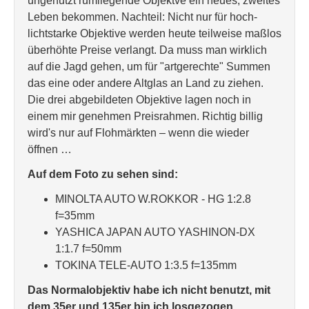
ungenutzt rumliegende Objektve ein neues, zweites
Leben bekommen. Nachteil: Nicht nur für hoch-
lichtstarke Objektive werden heute teilweise maßlos
überhöhte Preise verlangt. Da muss man wirklich
auf die Jagd gehen, um für "artgerechte" Summen
das eine oder andere Altglas an Land zu ziehen.
Die drei abgebildeten Objektive lagen noch in
einem mir genehmen Preisrahmen. Richtig billig
wird's nur auf Flohmärkten – wenn die wieder
öffnen …
Auf dem Foto zu sehen sind:
MINOLTA AUTO W.ROKKOR - HG 1:2.8
f=35mm
YASHICA JAPAN AUTO YASHINON-DX
1:1.7 f=50mm
TOKINA TELE-AUTO 1:3.5 f=135mm
Das Normalobjektiv habe ich nicht benutzt, mit
dem 35er und 135er bin ich losgezogen.