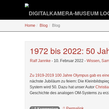
Zum
Hauptinhalt
springen
Sie
Home
Blog
Blog
sind
hier:
1972 bis 2022: 50 J
Ralf Jannke
- 10. Februar 2022 -
Wissen
,
Sam
Zu 1919-2019 100 Jahre Olympus gab es einen
nächste Jubiläum zu feiern: Die Kleinbilds
System wird 50. Dazu hat unser Autor
Christi
Geschichte des analogen OM-Systems zu erzäh
Permalink
0 Kommentare