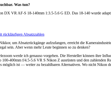
auchbar. Was tun?
n DX VR AF-S 18-140mm 1:3.5-5.6 G ED. Das 18-140 wurde adaptiert 
t rückläufigen Absatzzahlen
Nikkor, um Absatzrückgänge aufzufangen, erreicht die Kameraindustri
n egal sein. Aber wenn mehr Leute beginnen so zu denken?
zoom werde ich genauso vorgehen. Die Hersteller können ihre Influen
o 100-400mm f/4.5-5.6 VR S Nikon Z ausrüsten und den zahlenden Rest 
os möglich ist — weiter zu bezahlbaren Alternativen. Wo nicht Nikon 