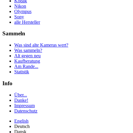
Kodak
Nikon
Olympus
Sony
alle Hersteller
Sammeln
Was sind alte Kameras wert?
Was sammeln?
Alt gegen neu
Kaufberatung
Am Rande...
Statistik
Info
Über...
Danke!
Impressum
Datenschutz
English
Deutsch
Dansk