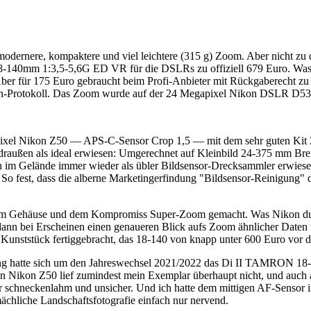
rnere, kompaktere und viel leichtere (315 g) Zoom. Aber nicht zu d
-140mm 1:3,5-5,6G ED VR für die DSLRs zu offiziell 679 Euro. Was
ber für 175 Euro gebraucht beim Profi-Anbieter mit Rückgaberecht zu h
ten-Protokoll. Das Zoom wurde auf der 24 Megapixel Nikon DSLR D530
apixel Nikon Z50 — APS-C-Sensor Crop 1,5 — mit dem sehr guten Ki
draußen als ideal erwiesen: Umgerechnet auf Kleinbild 24-375 mm Br
h im Gelände immer wieder als übler Bildsensor-Drecksammler erwies
 So fest, dass die alberne Marketingerfindung "Bildsensor-Reinigung" 
einem Gehäuse und dem Kompromiss Super-Zoom gemacht. Was Nikon durc
dann bei Erscheinen einen genaueren Blick aufs Zoom ähnlicher Daten
nststück fertiggebracht, das 18-140 von knapp unter 600 Euro vor den
tung hatte sich um den Jahreswechsel 2021/2022 das Di II TAMRON 1
sen Nikon Z50 lief zumindest mein Exemplar überhaupt nicht, und au
nur schneckenlahm und unsicher. Und ich hatte dem mittigen AF-Sensor
ächliche Landschaftsfotografie einfach nur nervend.