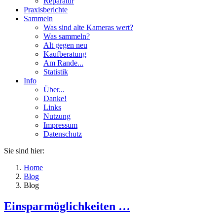
Reparatur
Praxisberichte
Sammeln
Was sind alte Kameras wert?
Was sammeln?
Alt gegen neu
Kaufberatung
Am Rande...
Statistik
Info
Über...
Danke!
Links
Nutzung
Impressum
Datenschutz
Sie sind hier:
Home
Blog
Blog
Einsparmöglichkeiten …