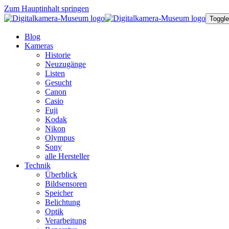
Zum Hauptinhalt springen
Toggle
Blog
Kameras
Historie
Neuzugänge
Listen
Gesucht
Canon
Casio
Fuji
Kodak
Nikon
Olympus
Sony
alle Hersteller
Technik
Überblick
Bildsensoren
Speicher
Belichtung
Optik
Verarbeitung