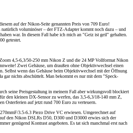
iesem auf der Nikon-Seite genannten Preis von 709 Euro!
 natürlich voluminöser – der FTZ-Adapter kommt noch dazu – und
aben war. In diesem Fall habe ich mich an "Geiz ist geil" gehalten.
0 getestet.
t Zoom 4,5-6,3/50-250 mm Nikon Z und die 24 MP Vollformat Nikon
ennweite! Zwei Gehäuse, um draußen ohne Objektivwechsel einen
en. Selbst wenn das Gehäuse beim Objektivwechsel mit der Öffnung
da gar nichts abschüttelt. Man bekommt es nur mit dem "Speck-
h seine Preisgestaltung in meinem Fall aber wirkungsvoll blockiert
 für den kleinen DX-Sensor zu werfen, das 3,5-6,3/18-140 mm Z,
 Osterferien auf jetzt rund 700 Euro zu verteuern.
8-270mmF/3.5-6.3 Piezo Drive VC erwiesen. Umgerechnet auf
ch auf den Nikon DSLRs D50, D300 und D3000 erwies sich der
 immer genügend Kontrast angeboten. Es tat sich manchmal erst nach