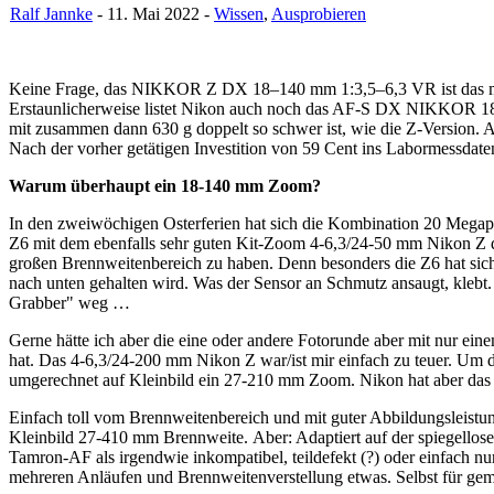
Ralf Jannke
- 11. Mai 2022 -
Wissen
,
Ausprobieren
Keine Frage, das NIKKOR Z DX 18–140 mm 1:3,5–6,3 VR ist das mode
Erstaunlicherweise listet Nikon auch noch das AF-S DX NIKKOR 18
mit zusammen dann 630 g doppelt so schwer ist, wie die Z-Version. A
Nach der vorher getätigen Investition von 59 Cent ins Labormessda
Warum überhaupt ein 18-140 mm Zoom?
In den zweiwöchigen Osterferien hat sich die Kombination 20 Meg
Z6 mit dem ebenfalls sehr guten Kit-Zoom 4-6,3/24-50 mm Nikon Z 
großen Brennweitenbereich zu haben. Denn besonders die Z6 hat sic
nach unten gehalten wird. Was der Sensor an Schmutz ansaugt, klebt.
Grabber" weg …
Gerne hätte ich aber die eine oder andere Fotorunde aber mit nur 
hat. Das 4-6,3/24-200 mm Nikon Z war/ist mir einfach zu teuer. Um 
umgerechnet auf Kleinbild ein 27-210 mm Zoom. Nikon hat aber das Ku
Einfach toll vom Brennweitenbereich und mit guter Abbildungsleis
Kleinbild 27-410 mm Brennweite. Aber: Adaptiert auf der spiegello
Tamron-AF als irgendwie inkompatibel, teildefekt (?) oder einfach 
mehreren Anläufen und Brennweitenverstellung etwas. Selbst für gem