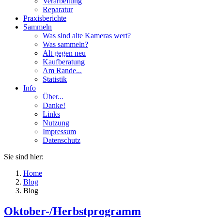
Verarbeitung
Reparatur
Praxisberichte
Sammeln
Was sind alte Kameras wert?
Was sammeln?
Alt gegen neu
Kaufberatung
Am Rande...
Statistik
Info
Über...
Danke!
Links
Nutzung
Impressum
Datenschutz
Sie sind hier:
Home
Blog
Blog
Oktober-/Herbstprogramm