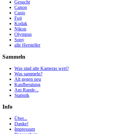
Gesucht
Canon
Casio
Fuji
Kodak
Nikon
Olympus
Sony
alle Hersteller
Sammeln
Was sind alte Kameras wert?
Was sammeln?
Alt gegen neu
Kaufberatung
Am Rande...
Statistik
Info
Über...
Danke!
Impressum