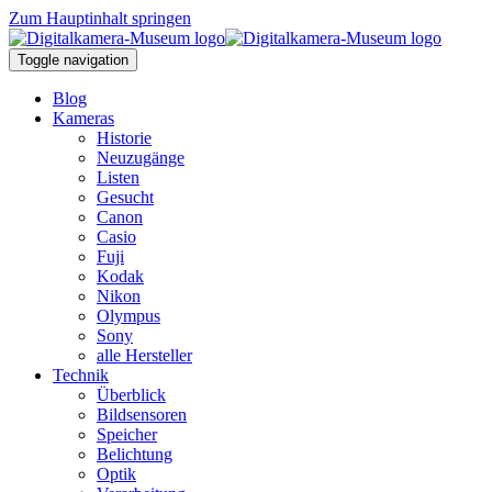
Zum Hauptinhalt springen
Toggle navigation
Blog
Kameras
Historie
Neuzugänge
Listen
Gesucht
Canon
Casio
Fuji
Kodak
Nikon
Olympus
Sony
alle Hersteller
Technik
Überblick
Bildsensoren
Speicher
Belichtung
Optik