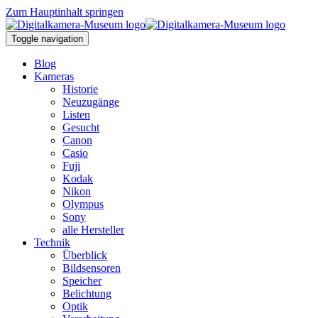
Zum Hauptinhalt springen
Toggle navigation
Blog
Kameras
Historie
Neuzugänge
Listen
Gesucht
Canon
Casio
Fuji
Kodak
Nikon
Olympus
Sony
alle Hersteller
Technik
Überblick
Bildsensoren
Speicher
Belichtung
Optik