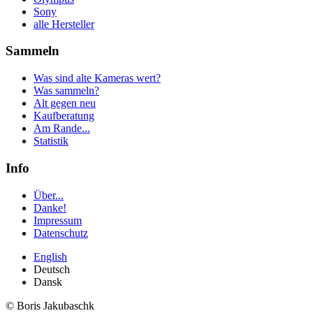
Sony
alle Hersteller
Sammeln
Was sind alte Kameras wert?
Was sammeln?
Alt gegen neu
Kaufberatung
Am Rande...
Statistik
Info
Über...
Danke!
Impressum
Datenschutz
English
Deutsch
Dansk
© Boris Jakubaschk