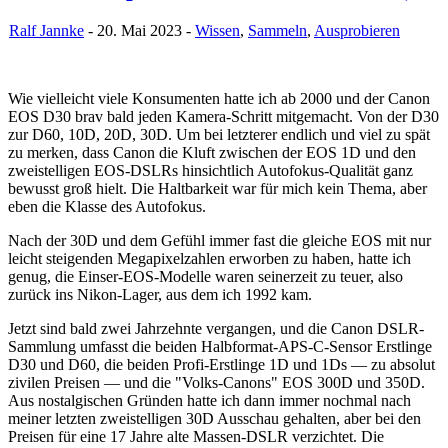
Ralf Jannke
- 20. Mai 2023 -
Wissen
,
Sammeln
,
Ausprobieren
Wie vielleicht viele Konsumenten hatte ich ab 2000 und der Canon
EOS D30 brav bald jeden Kamera-Schritt mitgemacht. Von der D30
zur D60, 10D, 20D, 30D. Um bei letzterer endlich und viel zu spät
zu merken, dass Canon die Kluft zwischen der EOS 1D und den
zweistelligen EOS-DSLRs hinsichtlich Autofokus-Qualität ganz
bewusst groß hielt. Die Haltbarkeit war für mich kein Thema, aber
eben die Klasse des Autofokus.
Nach der 30D und dem Gefühl immer fast die gleiche EOS mit nur
leicht steigenden Megapixelzahlen erworben zu haben, hatte ich
genug, die Einser-EOS-Modelle waren seinerzeit zu teuer, also
zurück ins Nikon-Lager, aus dem ich 1992 kam.
Jetzt sind bald zwei Jahrzehnte vergangen, und die Canon DSLR-
Sammlung umfasst die beiden Halbformat-APS-C-Sensor Erstlinge
D30 und D60, die beiden Profi-Erstlinge 1D und 1Ds — zu absolut
zivilen Preisen — und die "Volks-Canons" EOS 300D und 350D.
Aus nostalgischen Gründen hatte ich dann immer nochmal nach
meiner letzten zweistelligen 30D Ausschau gehalten, aber bei den
Preisen für eine 17 Jahre alte Massen-DSLR verzichtet. Die