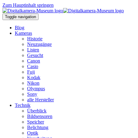
Zum Hauptinhalt springen
Toggle navigation
Blog
Kameras
Historie
Neuzugänge
Listen
Gesucht
Canon
Casio
Fuji
Kodak
Nikon
Olympus
Sony
alle Hersteller
Technik
Überblick
Bildsensoren
Speicher
Belichtung
Optik