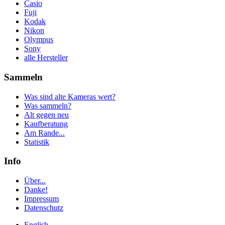
Casio
Fuji
Kodak
Nikon
Olympus
Sony
alle Hersteller
Sammeln
Was sind alte Kameras wert?
Was sammeln?
Alt gegen neu
Kaufberatung
Am Rande...
Statistik
Info
Über...
Danke!
Impressum
Datenschutz
English