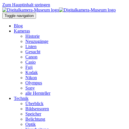
Zum Hauptinhalt springen
Toggle navigation
Blog
Kameras
Historie
Neuzugänge
Listen
Gesucht
Canon
Casio
Fuji
Kodak
Nikon
Olympus
Sony
alle Hersteller
Technik
Überblick
Bildsensoren
Speicher
Belichtung
Optik