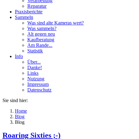
Verarbeitung
Reparatur
Praxisberichte
Sammeln
Was sind alte Kameras wert?
Was sammeln?
Alt gegen neu
Kaufberatung
Am Rande...
Statistik
Info
Über...
Danke!
Links
Nutzung
Impressum
Datenschutz
Sie sind hier:
Home
Blog
Blog
Roaring Sixties ;-)