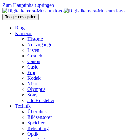
Zum Hauptinhalt springen
Toggle navigation
Blog
Kameras
Historie
Neuzugänge
Listen
Gesucht
Canon
Casio
Fuji
Kodak
Nikon
Olympus
Sony
alle Hersteller
Technik
Überblick
Bildsensoren
Speicher
Belichtung
Optik