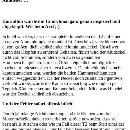
Aufkleber …
Daraufhin wurde die T2 nochmal ganz genau inspiziert und
abgeklopft. Wie beim Arzt ;-)
Schnell war klar, dass das komplette Innenleben der T2 auf einer
massiven Aluminiumplatte montiert ist. Geschützt, verschlossen von
einem großen, dicht schließenden Aluminiumdeckel. Unschwer
durch das Klopfen zu erhören! Gehalten, fixiert wird der Aludeckel
nicht von Schrauben, sondern von zwei so genannten
Hammerschlagnieten. Um das Öffnen eigentlich unmöglich zu
machen, mindestens aber zu erschweren. Da ohnehin nichts mehr
kaputtzumachen war, wurden die beiden Hammerschlagnieten
einfach weggeschliffen. Da der Deckel noch zusätzlich irgendwie
verklebt wirkte, wurde die Kante so vorsichtig wie möglich per
Teppich-/Cuttermesser und Brenner behandelt. Mit etwas Hebelei
war der Deckel schließlich abzuziehen.
Und der Fehler sofort offensichtlich!
Durch jahrelange Nichtbenutzung sind die Riemen von drei
Motoren/Stelleinheiten so verhärtet, spröde geworden, dass sie
bestenfalls rutschen oder wie im Fall dieser T2 beim Start einer der
drei Stellmotoreinheiten – mir fällt kein besserer Begriff ein – sofort