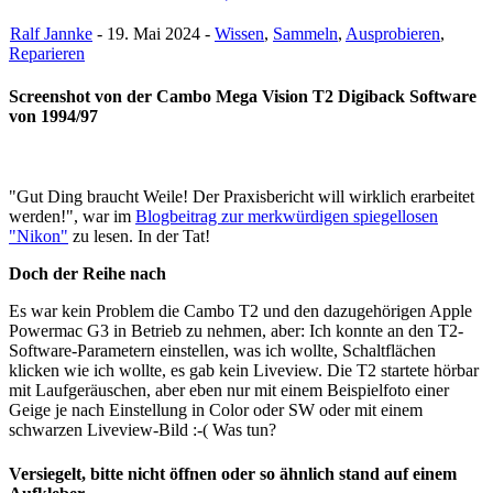
Ralf Jannke
- 19. Mai 2024 -
Wissen
,
Sammeln
,
Ausprobieren
,
Reparieren
Screenshot von der Cambo Mega Vision T2 Digiback Software
von 1994/97
"Gut Ding braucht Weile! Der Praxisbericht will wirklich erarbeitet
werden!", war im
Blogbeitrag zur merkwürdigen spiegellosen
"Nikon"
zu lesen. In der Tat!
Doch der Reihe nach
Es war kein Problem die Cambo T2 und den dazugehörigen Apple
Powermac G3 in Betrieb zu nehmen, aber: Ich konnte an den T2-
Software-Parametern einstellen, was ich wollte, Schaltflächen
klicken wie ich wollte, es gab kein Liveview. Die T2 startete hörbar
mit Laufgeräuschen, aber eben nur mit einem Beispielfoto einer
Geige je nach Einstellung in Color oder SW oder mit einem
schwarzen Liveview-Bild :-( Was tun?
Versiegelt, bitte nicht öffnen oder so ähnlich stand auf einem