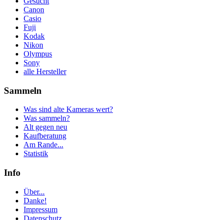
Gesucht
Canon
Casio
Fuji
Kodak
Nikon
Olympus
Sony
alle Hersteller
Sammeln
Was sind alte Kameras wert?
Was sammeln?
Alt gegen neu
Kaufberatung
Am Rande...
Statistik
Info
Über...
Danke!
Impressum
Datenschutz