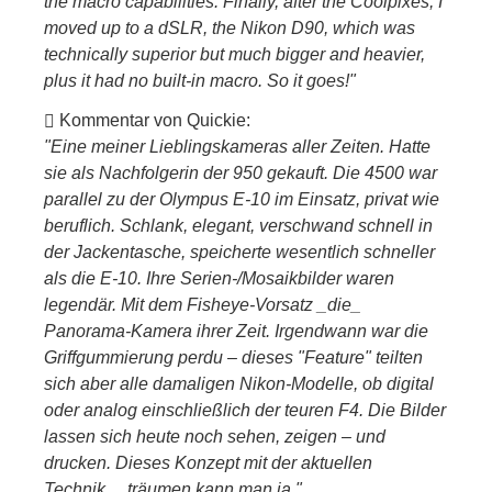
the macro capabilities. Finally, after the Coolpixes, I
moved up to a dSLR, the Nikon D90, which was
technically superior but much bigger and heavier,
plus it had no built-in macro. So it goes!"
Kommentar von Quickie:
"Eine meiner Lieblingskameras aller Zeiten. Hatte
sie als Nachfolgerin der 950 gekauft. Die 4500 war
parallel zu der Olympus E-10 im Einsatz, privat wie
beruflich. Schlank, elegant, verschwand schnell in
der Jackentasche, speicherte wesentlich schneller
als die E-10. Ihre Serien-/Mosaikbilder waren
legendär. Mit dem Fisheye-Vorsatz _die_
Panorama-Kamera ihrer Zeit. Irgendwann war die
Griffgummierung perdu – dieses "Feature" teilten
sich aber alle damaligen Nikon-Modelle, ob digital
oder analog einschließlich der teuren F4. Die Bilder
lassen sich heute noch sehen, zeigen – und
drucken. Dieses Konzept mit der aktuellen
Technik… träumen kann man ja."