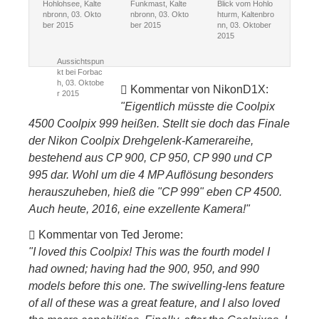
Hohlohsee, Kalte
Funkmast, Kalte
Blick vom Hohlo
nbronn, 03. Okto
nbronn, 03. Okto
hturm, Kaltenbro
ber 2015
ber 2015
nn, 03. Oktober
2015
Aussichtspun
kt bei Forbac
h, 03. Oktobe
Kommentar von NikonD1X:
r 2015
"Eigentlich müsste die Coolpix
4500 Coolpix 999 heißen. Stellt sie doch das Finale
der Nikon Coolpix Drehgelenk-Kamerareihe,
bestehend aus CP 900, CP 950, CP 990 und CP
995 dar. Wohl um die 4 MP Auflösung besonders
herauszuheben, hieß die "CP 999" eben CP 4500.
Auch heute, 2016, eine exzellente Kamera!"
Kommentar von Ted Jerome:
"I loved this Coolpix! This was the fourth model I
had owned; having had the 900, 950, and 990
models before this one. The swivelling-lens feature
of all of these was a great feature, and I also loved